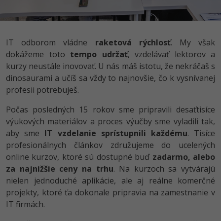
UML
Linux a UNIX
Video
-41%
Algoritmy
Siete
Ostatné
IT odborom vládne
raketová rýchlosť
. My však
-10%
Umelá inteligencia
Kybernetická bezpečnost
Fórum
dokážeme toto
tempo udržať
, vzdelávať lektorov a
kurzy neustále inovovať. U nás máš istotu, že nekráčaš s
Pre deti
Elektronický podpis
dinosaurami a učíš sa vždy to najnovšie, čo k vysnívanej
profesii potrebuješ.
Viac
Windows
Počas posledných 15 rokov sme pripravili desaťtisíce
Fórum
výukových materiálov a proces výučby sme vyladili tak,
aby sme
IT vzdelanie sprístupnili každému
. Tisíce
profesionálnych článkov združujeme do ucelených
online kurzov, ktoré sú dostupné buď
zadarmo, alebo
za najnižšie ceny na trhu
. Na kurzoch sa vytvárajú
nielen jednoduché aplikácie, ale aj reálne komerčné
projekty, ktoré ťa dokonale pripravia na zamestnanie v
IT firmách.