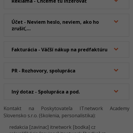
Reklama - Chceme tu inzerovať
Účet - Neviem heslo, neviem, ako ho
zrušiť,…
Fakturácia - Väčší nákup na predfaktúru
PR - Rozhovory, spolupráca
Iný dotaz - Spolupráca a pod.
Kontakt na Poskytovateľa ITnetwork Academy
Slovensko s.r.o. (školenia, personalistika):
redakcia [zavinac] itnetwork [bodka] cz