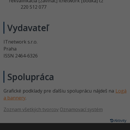
rekvalifikácia [zavinac] itnetwork [bodka] cz
220 512 077
Vydavateľ
ITnetwork s.r.o.
Praha
ISSN 2464-6326
Spolupráca
Grafické podklady pre ďalšiu spoluprácu nájdeš na
Logá
a bannery
.
Zoznam všetkých tvorcov
Oznamovací systém
Aktivity