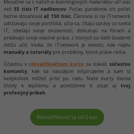
Mesačne sa z našich e-learningových materiálov učí viac
než
55 tisíc IT nadšencov
. Počas pandémie ich počet
bežne dosahoval
až 150 tisíc
. Členovia si na ITnetwork
udržiavajú svoje portfóliá, učia sa, čítajú správy zo sveta
IT, zdieľajú svoje skúsenosti, diskutujú na fórach a
pridávajú svoje vlastné práce, z ktorých sa ďalší študenti
môžu učiť. Vedia, že ITnetwork je miesto, kde nájdu
manuály a tutoriály
pre problémy, ktoré práve riešia.
Účasťou v
rekvalifikačnom kurze
sa stávaš
súčasťou
komunity
, kde sa navzájom inšpirujeme a kam si
kedykoľvek môžeš prísť po radu. Naše kurzy menia
životy k lepšiemu a pomôžeme ti písať aj
tvoj
profesijný príbeh
.
Rekvalifikovať sa od 0 eur