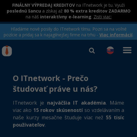
FINÁLNY VÝPREDAJ KREDITOV
na ITnetwork je tu. Využi
poslednú šancu
a získaj až
80 % extra kreditov ZADARMO
na náš
interaktívny e-learning
.
Zisti viac:
Hľadáme nové posily do ITnetwork tímu. Pozri sa na voľné
pozície a pridaj sa k najagilnejšej firme na trhu -
Viac informácií
.
Kurzy Úrad Práce
Od
0 EUR
Prihlásiť sa
|
Registrovať
O ITnetwork - Prečo
IT e-learning
Rekvalifikačné kurzy
hradené úradom práce
študovať práve u nás?
Príbehy absolventov
Kurzy programovania
Blog
Ako začať?
ITnetwork je
najväčšia IT akadémia
. Máme
Kurzy e-commerce
viac ako
15 rokov skúseností
so vzdelávaním a
Médiá
-80%
Java
naše kurzy mesačne študuje viac než
55 tisíc
Testovanie softvéru
Kurzy dizajnu
Kariéra
používateľov
.
-80%
-30%
-80%
C# .NET
Marketing
HTML/CSS