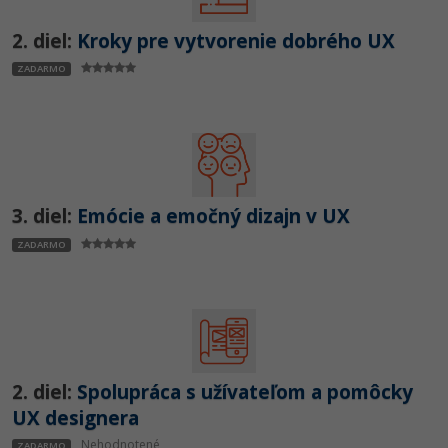
UML
Linux a UNIX
2. diel:
Kroky pre vytvorenie dobrého UX
-41%
Algoritmy
Siete
ZADARMO
-10%
Umelá inteligencia
Kybernetická bezpečnost
Pre deti
Elektronický podpis
Viac
Windows
3. diel:
Emócie a emočný dizajn v UX
Fórum
ZADARMO
Kurzy dizajnu
-80%
HTML/CSS
Príbehy absolventov
-80%
Blog
Photoshop
Médiá
-80%
Adobe Illustrator
2. diel:
Spolupráca s užívateľom a pomôcky
Kariéra
UX designera
-30%
Adobe Lightroom
Nehodnotené
ZADARMO