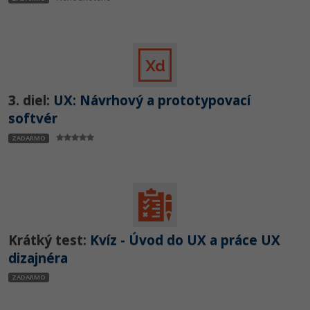
-15%
Adobe XD
-25%
Adobe InDesign
Adobe After Effects
3. diel:
UX: Návrhový a prototypovací
-80%
softvér
Blender
ZADARMO
Inkscape
-80%
Fotografovanie
Video
Krátký test:
Kvíz - Úvod do UX a práce UX
Ostatné
dizajnéra
ZADARMO
Fórum