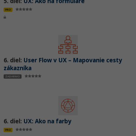
5. diel:
UX: Ako na formuláre
PRO
6. diel:
User Flow v UX – Mapovanie cesty
zákazníka
ZADARMO
6. diel:
UX: Ako na farby
PRO