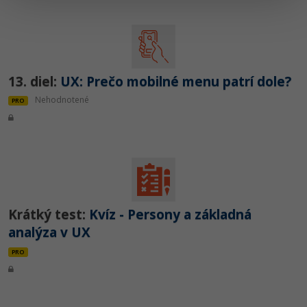
13. diel:
UX: Prečo mobilné menu patrí dole?
Nehodnotené
PRO
Krátký test:
Kvíz - Persony a základná
analýza v UX
PRO