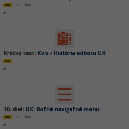
Nehodnotené
PRO
Krátký test:
Kvíz - História odboru UX
PRO
10. diel:
UX: Bočné navigačné menu
Nehodnotené
PRO