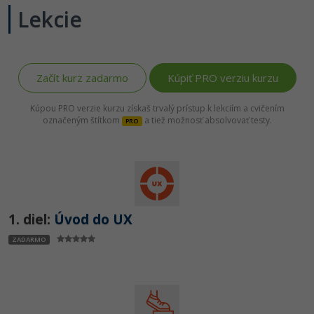
Lekcie
-80%
Python
WordPress
-80%
-30%
JavaScript
SEO
-80%
Začít kurz zadarmo
Kúpiť PRO verziu kurzu
PHP
UX
Kúpou PRO verzie kurzu získaš trvalý prístup k lekciím a cvičením
-80%
C++
Business
označeným štítkom
a tiež možnosť absolvovať testy.
PRO
-80%
-30%
Swift
Copywriting
-80%
-80%
Kotlin
MS Office
-80%
Céčko
1. diel:
Úvod do UX
Google Dokumenty
ZADARMO
VB.NET
Time management
SQL
Fórum
-80%