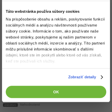
Táto webstránka používa súbory cookies
Na prispôsobenie obsahu a reklám, poskytovanie funkcií
sociálnych médií a analýzu návštevnosti používame
súbory cookie. Informácie o tom, ako používate naše
webové stránky, poskytujeme aj našim partnerom v
13. diel:
Konštrukčné systémy v UX - Mobile
oblasti sociálnych médií, inzercie a analýzy. Títo partneri
First, Flat Design
môžu príslušné informácie skombinovať s ďalšími
Nehodnotené
ZADARMO
údajmi, ktoré ste im poskytli alebo ktoré od vás získali,
keď ste používali ich služby.
Zobraziť detaily
14. diel:
Konštrukčné systémy v UX -
OK
Atomický a vizuálny design
Nehodnotené
ZADARMO