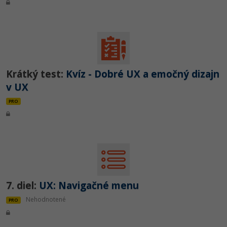
Krátký test:
Kvíz - Dobré UX a emočný dizajn
v UX
PRO
7. diel:
UX: Navigačné menu
Nehodnotené
PRO