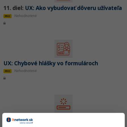
11. diel:
UX: Ako vybudovať dôveru užívateľa
Nehodnotené
PRO
UX: Chybové hlášky vo formulároch
Nehodnotené
PRO
12. diel:
UX: Dojem rýchleho načítavania
Nehodnotené
PRO