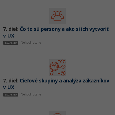
7. diel:
Čo to sú persony a ako si ich vytvoriť
v UX
Nehodnotené
ZADARMO
7. diel:
Cieľové skupiny a analýza zákazníkov
v UX
Nehodnotené
ZADARMO