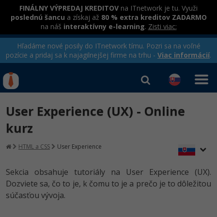
FINÁLNY VÝPREDAJ KREDITOV
na ITnetwork je tu. Využi
poslednú šancu
a získaj až
80 % extra kreditov ZADARMO
na náš
interaktívny e-learning
.
Zisti viac:
Hľadáme nové posily do ITnetwork tímu. Pozri sa na voľné
pozície a pridaj sa k najagilnejšej firme na trhu -
Viac informácií
.
Kurzy Úrad Práce
Od
0 EUR
User Experience (UX) - Online
Prihlásiť sa
|
Registrovať
IT e-learning
Rekvalifikačné kurzy
kurz
hradené úradom práce
Kurzy programovania
HTML a CSS
User Experience
Ako začať?
Kurzy e-commerce
Sekcia obsahuje tutoriály na User Experience (UX).
-80%
Dozviete sa, čo to je, k čomu to je a prečo je to dôležitou
Java
Testovanie softvéru
súčasťou vývoja.
-80%
-30%
C# .NET
Marketing