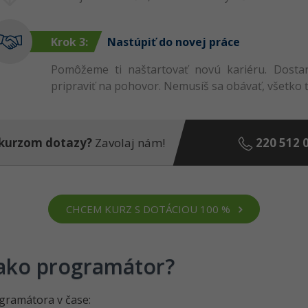
Krok 3:
Nastúpiť do novej práce
Pomôžeme ti naštartovať novú kariéru. Dostan
pripraviť na pohovor. Nemusíš sa obávať, všetko 
220 512 
kurzom dotazy?
Zavolaj nám!
CHCEM KURZ S DOTÁCIOU 100 %
 ako programátor?
rogramátora v čase: