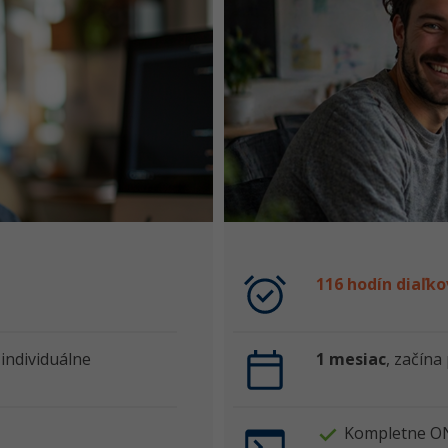
116 hodín diaľko
 individuálne
1 mesiac
, začína
Kompletne O