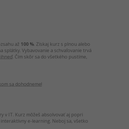
rozsahu až
100 %
. Získaj kurz s plnou alebo
a splátky. Vybavovanie a schvaľovanie trvá
 ihneď
. Čím skôr sa do všetkého pustíme,
tkom sa dohodneme!
ry v IT. Kurz môžeš absolvovať aj popri
interaktívny e-learning. Neboj sa, všetko