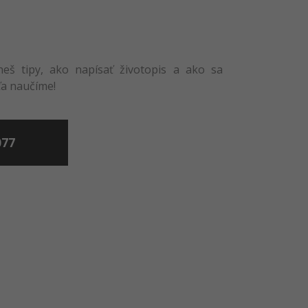
eš tipy, ako napísať životopis a ako sa
ťa naučíme!
077