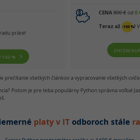
CENA
800 €
od
0 
Teraz až
!
V
-100 %
radu práce!
CHCEM KUR
U 100 %
ie prečítanie všetkých článkov a vypracovanie všetkých cviče
cia? Potom je pre teba populárny Python správna voľba! Jazy
eš.
riemerné
platy v IT
odboroch stále
r