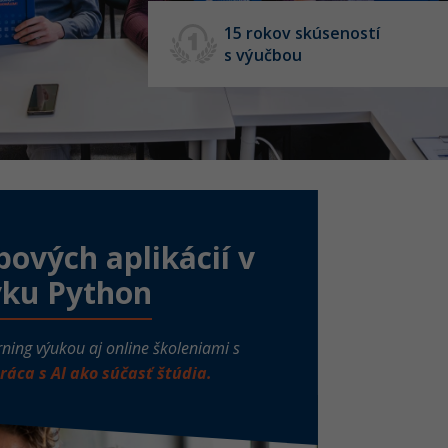
15 rokov skúseností
s výučbou
ových aplikácií v
yku Python
rning výukou aj online školeniami s
ráca s AI ako súčasť štúdia.