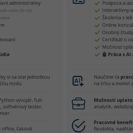
šení administratívy
Podpora a asis
Interaktívny 
odín online (81+25)
Školenia s le
online
om
Online konzul
Osobný študij
lvovaní
Certifikát o 
Možnosť splá
túdia
🤖 Práca s AI
by si sa stal jednotkou
Naučíme ťa
praco
ššiu mzdu.
na trhu a mohol z
Python vývojár, full-
Možnosti uplatn
, softvérový tester,
analytik, webdiza
ncer.
Pracovné benefit
office, časová
flexibilita, nadš