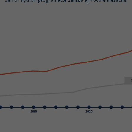
Senior Python programátor zarába aj 4 600 € mesačne.