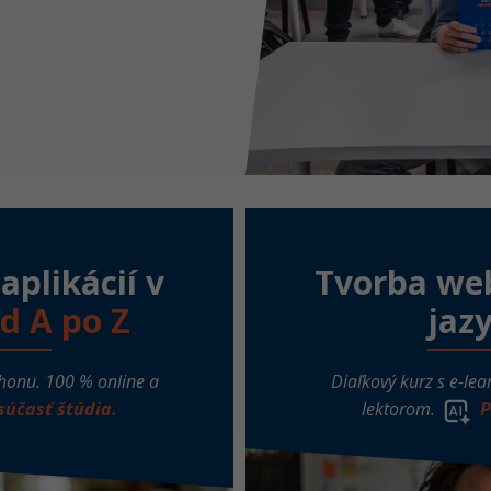
plikácií v
Tvorba web
d A po Z
jaz
honu. 100 % online a
Diaľkový kurz s e-lea
súčasť štúdia.
lektorom.
P