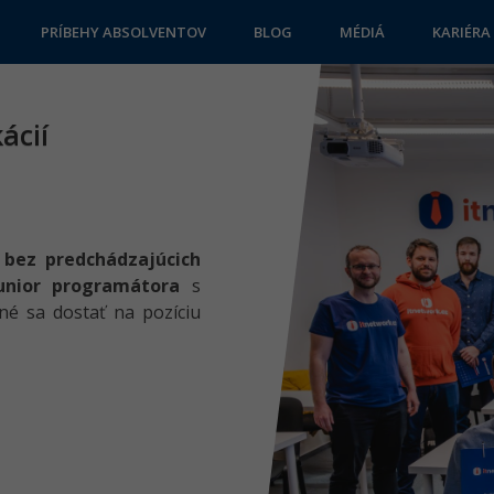
PRÍBEHY ABSOLVENTOV
BLOG
MÉDIÁ
KARIÉRA
ácií
a
bez predchádzajúcich
unior programátora
s
né sa dostať na pozíciu