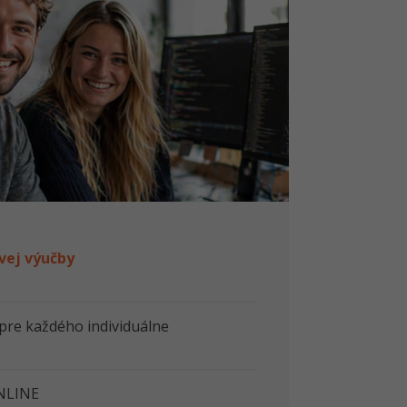
vej výučby
 pre každého individuálne
NLINE