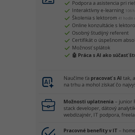
Podpora a asistencia pri rie
Interaktívny e-learning
106 h
Školenia s lektorom
41 hodín 
Online konzultácie s lektor
Osobný študijný referent
Certifikát o úspešnom abso
Možnosť splátok
🤖 Práca s AI ako súčasť š
Naučíme ťa
pracovať s AI
tak, a
na trhu a mohol získať čo najvy
Možnosti uplatnenia
– junior 
stack developer, dátový analytik
webdizajnér, IT podpora, freela
Pracovné benefity v IT
– home 