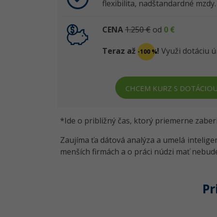
flexibilita, nadštandardné mzdy.
CENA
1.250 €
od
0 €
Teraz až
!
Využi dotáciu ú
-100 %
CHCEM KURZ S DOTÁCIO
*Ide o približný čas, ktorý priemerne zaber
Zaujíma ťa dátová analýza a umelá inteligen
menších firmách a o práci núdzi mať nebud
P