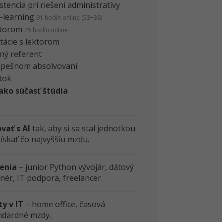
tencia pri riešení administratívy
e-learning
91 hodín online (53+38)
ktorom
25 hodín online
tácie s lektorom
ný referent
úspešnom absolvovaní
tok
 ako súčasť štúdia
vať s AI
tak, aby si sa stal jednotkou
ískať čo najvyššiu mzdu.
enia
– junior Python vývojár, dátový
jnér, IT podpora, freelancer.
y v IT
– home office, časová
tandardné mzdy.