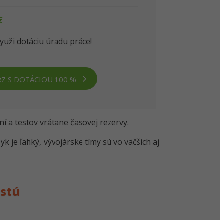
€
yuži dotáciu úradu práce!
Z S DOTÁCIOU 100 %
ní a testov vrátane časovej rezervy.
k je ľahký, vývojárske tímy sú vo väčších aj
astú