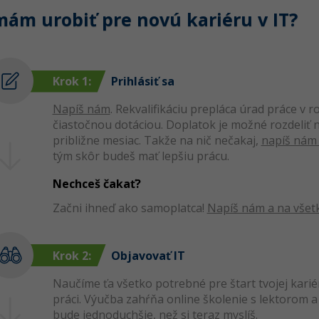
mám urobiť pre novú kariéru v IT?
Krok 1:
Prihlásiť sa
Napíš nám
. Rekvalifikáciu prepláca úrad práce v 
čiastočnou dotáciou. Doplatok je možné rozdeliť n
približne mesiac. Takže na nič nečakaj,
napíš nám
tým skôr budeš mať lepšiu prácu.
Nechceš čakať?
Začni ihneď ako samoplatca!
Napíš nám a na vše
Krok 2:
Objavovať IT
Naučíme ťa všetko potrebné pre štart tvojej karié
práci. Výučba zahŕňa online školenie s lektorom a 
bude jednoduchšie, než si teraz myslíš.