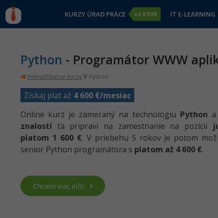
KURZY ÚRAD PRÁCE
IT E-LEARNING
od
0 EUR
Python
- Programátor WWW aplik
Rekvalifikačné kurzy
Python
Získaj plat až
4 600 €/mesiac
Online kurz je zameraný na technológiu
Python
znalostí
ťa pripraví na zamestnanie na pozícii
j
platom 1 600 €
. V priebehu 5 rokov je potom mož
senior Python programátora s
platom až 4 600 €
.
Chcem viac info