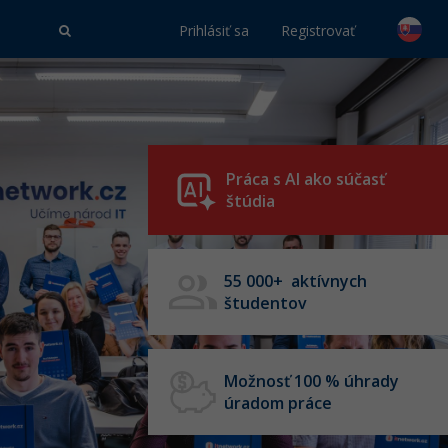
Prihlásiť sa
Registrovať
Práca s AI ako súčasť
štúdia
55 000+ aktívnych
študentov
Možnosť 100 % úhrady
úradom práce