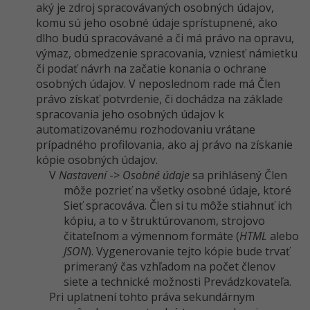
aký je zdroj spracovávaných osobných údajov,
komu sú jeho osobné údaje sprístupnené, ako
dlho budú spracovávané a či má právo na opravu,
výmaz, obmedzenie spracovania, vzniesť námietku
či podať návrh na začatie konania o ochrane
osobných údajov. V neposlednom rade má Člen
právo získať potvrdenie, či dochádza na základe
spracovania jeho osobných údajov k
automatizovanému rozhodovaniu vrátane
prípadného profilovania, ako aj právo na získanie
kópie osobných údajov.
V
Nastavení
->
Osobné údaje
sa prihlásený Člen
môže pozrieť na všetky osobné údaje, ktoré
Sieť spracováva. Člen si tu môže stiahnuť ich
kópiu, a to v štruktúrovanom, strojovo
čitateľnom a výmennom formáte (
HTML
alebo
JSON
). Vygenerovanie tejto kópie bude trvať
primeraný čas vzhľadom na počet členov
siete a technické možnosti Prevádzkovateľa.
Pri uplatnení tohto práva sekundárnym