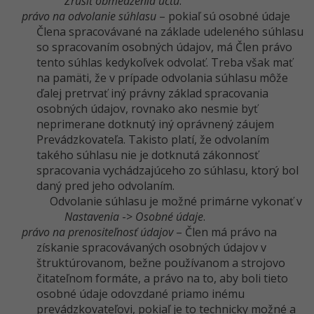
Zrušiť obmedzenia účtu
.
právo na odvolanie súhlasu
– pokiaľ sú osobné údaje
Člena spracovávané na základe udeleného súhlasu
so spracovaním osobných údajov, má Člen právo
tento súhlas kedykoľvek odvolať. Treba však mať
na pamäti, že v prípade odvolania súhlasu môže
ďalej pretrvať iný právny základ spracovania
osobných údajov, rovnako ako nesmie byť
neprimerane dotknutý iný oprávnený záujem
Prevádzkovateľa. Takisto platí, že odvolaním
takého súhlasu nie je dotknutá zákonnosť
spracovania vychádzajúceho zo súhlasu, ktorý bol
daný pred jeho odvolaním.
Odvolanie súhlasu je možné primárne vykonať v
Nastavenia
->
Osobné údaje
.
právo na prenositeľnosť údajov
– Člen má právo na
získanie spracovávaných osobných údajov v
štruktúrovanom, bežne používanom a strojovo
čitateľnom formáte, a právo na to, aby boli tieto
osobné údaje odovzdané priamo inému
prevádzkovateľovi, pokiaľ je to technicky možné a