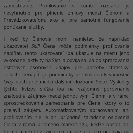
zamestnanie. Profilovanie v tomto rozsahu je
nevyhnutné pre plnenie zmluvy medzi Členom a
Prevádzkovateľom, ako aj pre samotné fungovanie
ponúkanej služby.
I keď by Členovia mohli namietať, že napríklad
ukazovateľ
Skill
Člena môže podmienky profilovania
napĺňať, tento ukazovateľ iba ukazuje na mieru jeho
vykonanej aktivity na Sieti a odvíja sa iba od spracovania
ostatných osobných údajov pre potreby štatistiky.
Takisto nenapĺňajú podmienky profilovania
Vedomostné
kvízy
dostupné medzi ďalšími službami Siete. Výsledky
týchto kvízov slúžia iba na vzájomné porovnanie
znalostí a záujmov medzi jednotlivými Členmi a v rámci
sprostredkovania zamestnania pre Člena, ktorý o to
prejavil záujem. Automatizovaným spracovaním ani
profilovaním nie je ani prípadné zaradenie oslovenia
Člena v rámci priameho marketingu, keďže obsah ani
forma marketingových oznamov sa nijako neodvíja od