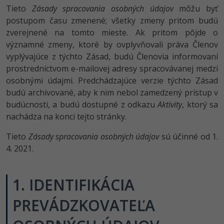
UML
Linux a UNIX
Video
Tieto
Zásady spracovania osobných údajov
môžu byť
-41%
postupom času zmenené; všetky zmeny pritom budú
Algoritmy
Siete
Ostatné
zverejnené na tomto mieste. Ak pritom pôjde o
-10%
významné zmeny, ktoré by ovplyvňovali práva Členov
Umelá inteligencia
Kybernetická bezpečnost
Fórum
vyplývajúce z týchto Zásad, budú Členovia informovaní
prostredníctvom e-mailovej adresy spracovávanej medzi
Pre deti
Elektronický podpis
osobnými údajmi. Predchádzajúce verzie týchto Zásad
budú archivované, aby k nim nebol zamedzený prístup v
Viac
Windows
budúcnosti, a budú dostupné z odkazu
Aktivity
, ktorý sa
nachádza na konci tejto stránky.
Fórum
Tieto
Zásady spracovania osobných údajov
sú účinné od 1.
4. 2021.
1. IDENTIFIKÁCIA
PREVÁDZKOVATEĽA