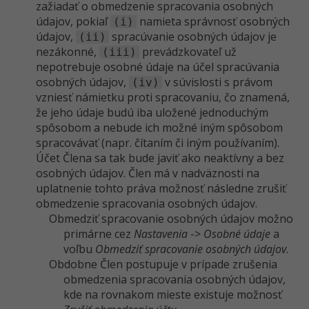
zažiadať o obmedzenie spracovania osobných
údajov, pokiaľ
namieta správnosť osobných
(i)
údajov,
spracúvanie osobných údajov je
(ii)
nezákonné,
prevádzkovateľ už
(iii)
nepotrebuje osobné údaje na účel spracúvania
osobných údajov,
v súvislosti s právom
(iv)
vzniesť námietku proti spracovaniu, čo znamená,
že jeho údaje budú iba uložené jednoduchým
spôsobom a nebude ich možné iným spôsobom
spracovávať (napr. čítaním či iným používaním).
Účet Člena sa tak bude javiť ako neaktívny a bez
osobných údajov. Člen má v nadväznosti na
uplatnenie tohto práva možnosť následne zrušiť
obmedzenie spracovania osobných údajov.
Obmedziť spracovanie osobných údajov možno
primárne cez
Nastavenia
->
Osobné údaje
a
voľbu
Obmedziť spracovanie osobných údajov
.
Obdobne Člen postupuje v prípade zrušenia
obmedzenia spracovania osobných údajov,
kde na rovnakom mieste existuje možnosť