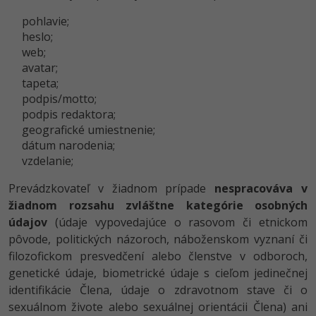
pohlavie;
heslo;
web;
avatar;
tapeta;
podpis/motto;
podpis redaktora;
geografické umiestnenie;
dátum narodenia;
vzdelanie;
Prevádzkovateľ v žiadnom prípade
nespracováva v
žiadnom rozsahu zvláštne kategórie osobných
údajov
(údaje vypovedajúce o rasovom či etnickom
pôvode, politických názoroch, náboženskom vyznaní či
filozofickom presvedčení alebo členstve v odboroch,
genetické údaje, biometrické údaje s cieľom jedinečnej
identifikácie Člena, údaje o zdravotnom stave či o
sexuálnom živote alebo sexuálnej orientácii Člena) ani