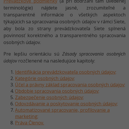
Prevádzkové podmienky
(a pri dodržaní tam uvedenej
-80%
-80%
terminológie) nájdete jasné, zrozumiteľné a
Python
WordPress
Photoshop
transparentné informácie o všetkých aspektoch
-80%
-30%
-80%
JavaScript
týkajúcich sa spracovania osobných údajov v rámci Siete,
SEO
Adobe Illustrator
aby bola zo strany prevádzkovateľa Siete splnená
-80%
-30%
PHP
povinnosť korektného a transparentného spracovania
UX
Adobe Lightroom
osobných údajov.
-80%
-15%
C++
Business
Adobe XD
Pre lepšiu orientáciu sú
Zásady spracovania osobných
-80%
-30%
údajov
rozčlenené na nasledujúce kapitoly:
-25%
Swift
Copywriting
Adobe InDesign
Identifikácia prevádzkovateľa osobných údajov;
-80%
-80%
Kotlin
MS Office
Adobe After Effects
Kategórie osobných údajov;
Účel a právny základ spracovania osobných údajov;
-80%
-80%
Céčko
Google Dokumenty
Obdobie spracovania osobných údajov;
Blender
Zabezpečenie osobných údajov;
VB.NET
Odovzdávanie a poskytovanie osobných údajov;
Time management
Inkscape
Automatizované spracovanie, profilovanie a
-80%
SQL
marketing;
Fórum
Fotografovanie
Práva Členov.
-80%