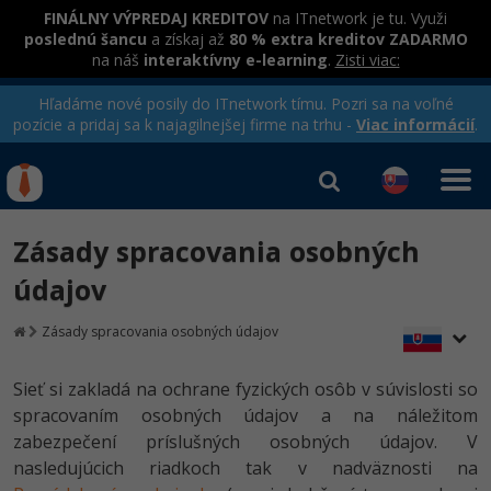
FINÁLNY VÝPREDAJ KREDITOV
na ITnetwork je tu. Využi
poslednú šancu
a získaj až
80 % extra kreditov ZADARMO
na náš
interaktívny e-learning
.
Zisti viac:
Hľadáme nové posily do ITnetwork tímu. Pozri sa na voľné
pozície a pridaj sa k najagilnejšej firme na trhu -
Viac informácií
.
Kurzy Úrad Práce
Od
0 EUR
Zásady spracovania osobných
Prihlásiť sa
|
Registrovať
IT e-learning
Rekvalifikačné kurzy
údajov
hradené úradom práce
Príbehy absolventov
Kurzy programovania
Zásady spracovania osobných údajov
Blog
Ako začať?
Kurzy e-commerce
Sieť si zakladá na ochrane fyzických osôb v súvislosti so
Médiá
-80%
spracovaním osobných údajov a na náležitom
Java
Testovanie softvéru
Kurzy dizajnu
zabezpečení príslušných osobných údajov. V
Kariéra
-80%
-30%
nasledujúcich riadkoch tak v nadväznosti na
-80%
C# .NET
Marketing
HTML/CSS