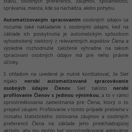
stavu, osobných preferencií, záujmov, spoľahlivosti,
správania, miesta, kde sa nachádza, alebo pohybu.
Automatizovaným spracovaním
osobných údajov sa
rozumie také nakladanie s osobnými údajmi, keď na
základe ich poskytnutia je automatickým spôsobom
vyhodnotený niektorý z relevantných aspektov Člena a
výsledné rozhodnutie založené výhradne na takom
spracovaní osobných údajov má pre neho právne
účinky.
S ohľadom na uvedené je nutné konštatovať, že Sieť
nijako
nerobí automatizované spracovávanie
osobných údajov Členov
. Sieť takisto
nerobí
profilovanie Členov s jedinou výnimkou
, a to v rámci
sprostredkovania zamestnania pre Člena, ktorý o to
prejavil záujem. Profilovanie v tomto prípade prebieha v
rozsahu štatistického zisťovania záujmov a osobných
preferencií Člena na základe jeho predchádzajúcej
aktivity, aby mu mohlo byť sprostredkované adekvátne