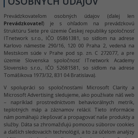
OSOBNÝCH ÚDAJOV
Prevádzkovateľom osobných údajov (ďalej len
Prevádzkovateľ
) je s ohľadom na prevádzkovú
štruktúru Siete pre územie Českej republiky spoločnosť
ITnetwork s.r.o., IČO 05861381, so sídlom na adrese
Karlovo námestie 290/16, 120 00 Praha 2, vedená na
Mestskom súde v Prahe pod sp. zn. C 272077, a pre
územie Slovenska spoločnosť ITnetwork Academy
Slovensko s.r.o., IČO 52681581, so sídlom na adrese
Tomášikova 1973/32, 831 04 Bratislava).
V spolupráci so spoločnosťami Microsoft Clarity a
Microsoft Advertising sledujeme, ako používate náš web
– napríklad prostredníctvom behaviorálnych metrík,
teplotných máp a záznamov relácií. Tieto informácie
nám pomáhajú zlepšovať a propagovať naše produkty a
služby. Dáta sa zhromažďujú pomocou súborov cookies
a ďalších sledovacích technológií, a to za účelom analýzy