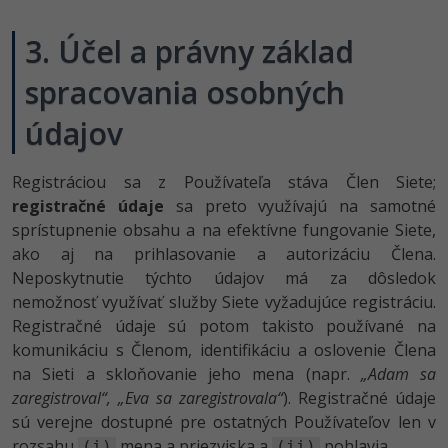
3. Účel a právny základ
spracovania osobných
údajov
Registráciou sa z Používateľa stáva Člen Siete;
registračné údaje
sa preto využívajú na samotné
sprístupnenie obsahu a na efektívne fungovanie Siete,
ako aj na prihlasovanie a autorizáciu Člena.
Neposkytnutie týchto údajov má za dôsledok
nemožnosť využívať služby Siete vyžadujúce registráciu.
Registračné údaje sú potom takisto používané na
komunikáciu s Členom, identifikáciu a oslovenie Člena
na Sieti a skloňovanie jeho mena (napr.
„Adam sa
zaregistroval“, „Eva sa zaregistrovala“
). Registračné údaje
sú verejne dostupné pre ostatných Používateľov len v
rozsahu
mena a priezviska a
pohlavia.
(i)
(ii)