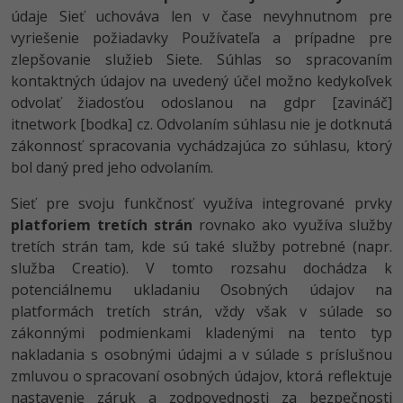
údaje Sieť uchováva len v čase nevyhnutnom pre
vyriešenie požiadavky Používateľa a prípadne pre
zlepšovanie služieb Siete. Súhlas so spracovaním
kontaktných údajov na uvedený účel možno kedykoľvek
odvolať žiadosťou odoslanou na gdpr [zavináč]
itnetwork [bodka] cz. Odvolaním súhlasu nie je dotknutá
zákonnosť spracovania vychádzajúca zo súhlasu, ktorý
bol daný pred jeho odvolaním.
Sieť pre svoju funkčnosť využíva integrované prvky
platforiem tretích strán
rovnako ako využíva služby
tretích strán tam, kde sú také služby potrebné (napr.
služba Creatio). V tomto rozsahu dochádza k
potenciálnemu ukladaniu Osobných údajov na
platformách tretích strán, vždy však v súlade so
zákonnými podmienkami kladenými na tento typ
nakladania s osobnými údajmi a v súlade s príslušnou
zmluvou o spracovaní osobných údajov, ktorá reflektuje
nastavenie záruk a zodpovednosti za bezpečnosti