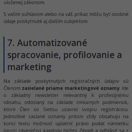
uloženej zákonom.
S vaším súhlasom alebo na váš príkaz môžu byť osobné
údaje poskytnuté aj ďalším subjektom.
7. Automatizované
spracovanie, profilovanie a
marketing
Na základe poskytnutých registračných údajov sú
Členom
zasielané priame marketingové oznamy
. Ide
o základný newsletter relevantný k profesijnému
obsahu, odoslaný na základe zmluvných podmienok,
ktoré Člen so Sieťou uzavrel svojou registráciou.
Jednotlivé zaslané oznamy pritom vždy obsahujú na
konci textu možnosť uplatniť právo podať námietku
(pozri záverečnú kapitolu týchto
Zásad
) a odhlásiť sa z