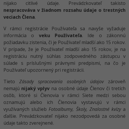
nijako citlivé údaje. Prevádzkovateľ takisto
nespracováva v žiadnom rozsahu údaje o trestných
veciach Člena
.
V rámci registrácie Používateľa sa navyše vyžaduje
informácia o
veku Používateľa
. Ide o zákonnú
požiadavku zistenia, či je Používateľ mladší ako 15 rokov.
V prípade, že je Používateľ mladší ako 15 rokov, je na
registráciu nutný súhlas zodpovedného zástupcu v
súlade s príslušnými právnymi predpismi, na čo je
Používateľ upozornený pri registrácii.
Tieto
Zásady spracovania osobných údajov
zároveň
nemajú
nijaký vplyv
na osobné údaje Členov či tretích
osôb, ktoré si Členovia v rámci Siete medzi sebou
oznamujú alebo ich Členovia vystavujú v rámci
využívaných služieb
Fotoalbumy, Školy, Znalostné kvízy
a
ďalšie. Prevádzkovateľ nijako nezodpovedá za osobné
údaje takto zverejnené.