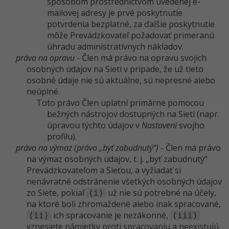
spôsobom prostredníctvom uvedenej e-
mailovej adresy je prvé poskytnutie
potvrdenia bezplatné, za ďalšie poskytnutie
môže Prevádzkovateľ požadovať primeranú
úhradu administratívnych nákladov.
právo na opravu
- Člen má právo na opravu svojich
osobných údajov na Sieti v prípade, že už tieto
osobné údaje nie sú aktuálne, sú nepresné alebo
neúplné.
Toto právo Člen uplatní primárne pomocou
bežných nástrojov dostupných na Sieti (napr.
úpravou týchto údajov v
Nastavení
svojho
profilu).
právo na výmaz (právo „byť zabudnutý“)
- Člen má právo
na výmaz osobných údajov, t. j. „byť zabudnutý“
Prevádzkovateľom a Sieťou, a vyžiadať si
nenávratné odstránenie všetkých osobných údajov
zo Siete, pokiaľ
už nie sú potrebné na účely,
(i)
na ktoré boli zhromaždené alebo inak spracované,
ich spracovanie je nezákonné,
(ii)
(iii)
vznesiete námietky proti spracovaniu a neexistujú