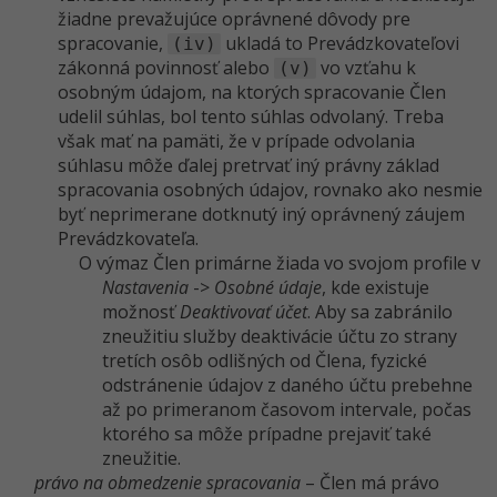
žiadne prevažujúce oprávnené dôvody pre
spracovanie,
ukladá to Prevádzkovateľovi
(iv)
zákonná povinnosť alebo
vo vzťahu k
(v)
osobným údajom, na ktorých spracovanie Člen
udelil súhlas, bol tento súhlas odvolaný. Treba
však mať na pamäti, že v prípade odvolania
súhlasu môže ďalej pretrvať iný právny základ
spracovania osobných údajov, rovnako ako nesmie
byť neprimerane dotknutý iný oprávnený záujem
Prevádzkovateľa.
O výmaz Člen primárne žiada vo svojom profile v
Nastavenia
->
Osobné údaje
, kde existuje
možnosť
Deaktivovať účet
. Aby sa zabránilo
zneužitiu služby deaktivácie účtu zo strany
tretích osôb odlišných od Člena, fyzické
odstránenie údajov z daného účtu prebehne
až po primeranom časovom intervale, počas
ktorého sa môže prípadne prejaviť také
zneužitie.
právo na obmedzenie spracovania
– Člen má právo