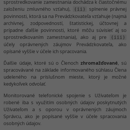
sprostredkovanie zamestnania dochádza k čiastočnému
založeniu zmluvného vzťahu),
splnenie právnej
(ii)
povinnosti, ktorá sa na Prevádzkovateľa vzťahuje (najmä
archívnej, zodpovedností, štatistickej, účtovnej a
prípadne ďalšie povinnosti, ktoré môžu súvisieť aj so
sprostredkovaním zamestnania), ako aj pre
(iii)
účely oprávnených záujmov Prevádzkovateľa, ako
opísané vyššie v účele ich spracovania.
Ďalšie údaje, ktoré sú o Členoch
zhromažďované
, sú
spracovávané na základe informovaného súhlasu Člena
udeleného na príslušnom mieste, ktorý je možné
kedykoľvek odvolať.
Monitorované telefonické spojenie s Užívateľom je
robené iba s využitím osobných údajov poskytnutých
Užívateľom a s oporou v oprávnených záujmoch
Správcu, ako je popísané vyššie v účele spracovania
osobných údajov.