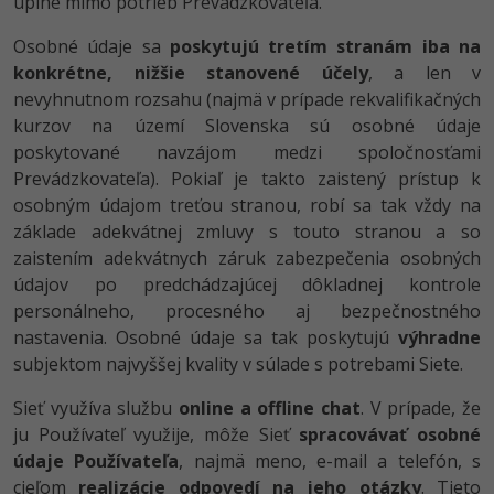
úplne mimo potrieb Prevádzkovateľa.
Osobné údaje sa
poskytujú tretím stranám iba na
konkrétne, nižšie stanovené účely
, a len v
nevyhnutnom rozsahu (najmä v prípade rekvalifikačných
kurzov na území Slovenska sú osobné údaje
poskytované navzájom medzi spoločnosťami
Prevádzkovateľa). Pokiaľ je takto zaistený prístup k
osobným údajom treťou stranou, robí sa tak vždy na
základe adekvátnej zmluvy s touto stranou a so
zaistením adekvátnych záruk zabezpečenia osobných
údajov po predchádzajúcej dôkladnej kontrole
personálneho, procesného aj bezpečnostného
nastavenia. Osobné údaje sa tak poskytujú
výhradne
subjektom najvyššej kvality v súlade s potrebami Siete.
Sieť využíva službu
online a offline chat
. V prípade, že
ju Používateľ využije, môže Sieť
spracovávať osobné
údaje Používateľa
, najmä meno, e-mail a telefón, s
cieľom
realizácie odpovedí na jeho otázky
. Tieto