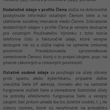
Dodatočné údaje v profile Člena
slúžia na dobrovoľné
poskytnutie informácií ostatným Členom siete a na
uľahčenie sociálnej interakcie medzi Členmi. Zobrazenie
dodatočných údajov v profile Člena je verejne dostupné
pre ostatných Používateľov. Výnimku z toho tvoria
telefónne číslo a fakturačné údaje, ktoré verejne
dostupné nie sú a slúžia najmä na splnenie zmluvnej
povinnosti Prevádzkovateľa sprostredkovať
zamestnanie Členovi, ktorý o to prejaví záujem, popr. na
plnenie zákonných a zmluvných povinností.
Ostatné osobné údaje
sa používajú na účely obrany
proti spamu alebo kyberšikanu, prípadne ďalšie
zneužitia Siete (IP adresa), rovnako ako na samotné
fungovanie služieb Siete a obmedzené štatistické účely
na potreby efektívneho fungovania Siete a verejný
záujem. Sieť pritom ukladá iba tzv.
funkčné cookies
, t. j. tie
súbory cookies, ktoré sú nevyhnutné na prevádzku