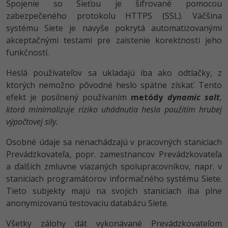
Spojenie so Sieťou je šifrované pomocou
zabezpečeného protokolu HTTPS (SSL). Väčšina
systému Siete je navyše pokrytá automatizovanými
akceptačnými testami pre zaistenie korektnosti jeho
funkčností.
Heslá používateľov sa ukladajú iba ako odtlačky, z
ktorých nemožno pôvodné heslo spätne získať. Tento
efekt je posilnený používaním
metódy
dynamic salt
,
ktorá minimalizuje riziko uhádnutia hesla použitím hrubej
výpočtovej sily.
Osobné údaje sa nenachádzajú v pracovných staniciach
Prevádzkovateľa, popr. zamestnancov Prevádzkovateľa
a ďalších zmluvne viazaných spolupracovníkov, napr. v
staniciach programátorov informačného systému Siete.
Tieto subjekty majú na svojich staniciach iba plne
anonymizovanú testovaciu databázu Siete.
Všetky zálohy dát vykonávané Prevádzkovateľom