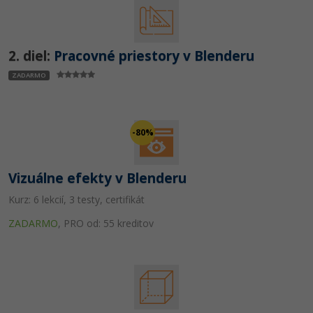
UML
Linux a UNIX
Video
-41%
Algoritmy
Siete
Ostatné
2. diel:
Pracovné priestory v Blenderu
-10%
Umelá inteligencia
Kybernetická bezpečnost
Fórum
ZADARMO
Pre deti
Elektronický podpis
Príbehy absolventov
Viac
-80%
Windows
Blog
Médiá
Fórum
Vizuálne efekty v Blenderu
Kariéra
Kurz: 6 lekcií, 3 testy, certifikát
ZADARMO
,
PRO od: 55 kreditov