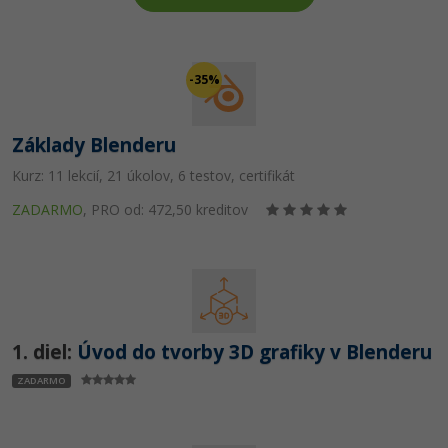
-80%
-80%
Python
WordPress
Photoshop
-80%
-30%
-80%
JavaScript
SEO
Adobe Illustrator
-35%
-80%
-30%
PHP
UX
Adobe Lightroom
Základy Blenderu
-80%
-15%
C++
Business
Adobe XD
Kurz: 11 lekcií, 21 úkolov, 6 testov, certifikát
-80%
-30%
ZADARMO
,
PRO od: 472,50 kreditov
-25%
Swift
Copywriting
Adobe InDesign
-80%
-80%
Kotlin
MS Office
Adobe After Effects
-80%
-80%
Céčko
Google Dokumenty
Blender
1. diel:
Úvod do tvorby 3D grafiky v Blenderu
VB.NET
Time management
Inkscape
ZADARMO
-80%
SQL
Fórum
Fotografovanie
-80%