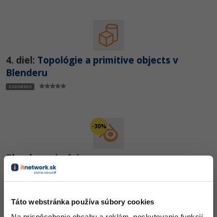
4. diel:
Topológie a primitive objects v
Blenderu
ZADARMO
-30%
Blender animácie
Kurz: 10 lekcií, 21 úkolov, 5 testov, certifikát
ZADARMO
,
PRO od: 542,50 kreditov
Táto webstránka používa súbory cookies
Na prispôsobenie obsahu a reklám, poskytovanie funkcií