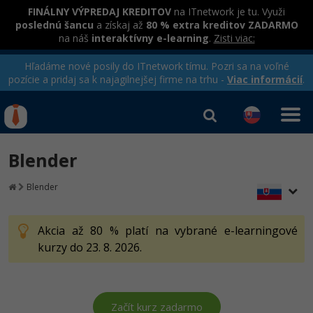
FINÁLNY VÝPREDAJ KREDITOV
na ITnetwork je tu. Využi
poslednú šancu
a získaj až
80 % extra kreditov ZADARMO
na náš
interaktívny e-learning
.
Zisti viac:
Hľadáme nové posily do ITnetwork tímu. Pozri sa na voľné
pozície a pridaj sa k najagilnejšej firme na trhu -
Viac informácií
.
Kurzy Úrad Práce
Od
0 EUR
Blender
Prihlásiť sa
|
Registrovať
IT e-learning
Rekvalifikačné kurzy
Blender
hradené úradom práce
Kurzy programovania
Akcia až 80 % platí na vybrané e-learningové
Ako začať?
Kurzy e-commerce
kurzy do 23. 8. 2026.
-80%
Java
Testovanie softvéru
Kurzy dizajnu
-80%
-30%
-80%
C# .NET
Marketing
HTML/CSS
Začít kurz zadarmo