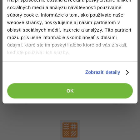
sociálnych médií a analýzu návštevnosti používame
súbory cookie. Informácie o tom, ako používate naše
webové stránky, poskytujeme aj našim partnerom v
Základy modifikátorov v Blendi
oblasti sociálnych médií, inzercie a analýzy. Títo partneri
Kurz: 7 lekcií, 6 úkolov, 4 testy, certifikát
môžu príslušné informácie skombinovať s ďalšími
údajmi, ktoré ste im poskytli alebo ktoré od vás získali,
ZADARMO
,
PRO od: 500 kreditov
keď ste používali ich služby.
Zobraziť detaily
5. diel:
Jednoduché modely v Blenderu
OK
ZADARMO