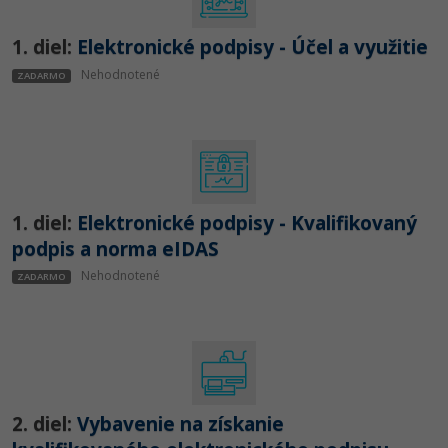
UML
Linux a UNIX
-41%
1. diel:
Elektronické podpisy - Účel a využitie
Algoritmy
Siete
Nehodnotené
ZADARMO
-10%
Umelá inteligencia
Kybernetická bezpečnost
Pre deti
Elektronický podpis
Viac
Windows
1. diel:
Elektronické podpisy - Kvalifikovaný
Fórum
podpis a norma eIDAS
Kurzy dizajnu
Nehodnotené
ZADARMO
-80%
HTML/CSS
Príbehy absolventov
-80%
Blog
Photoshop
Médiá
-80%
Adobe Illustrator
Kariéra
2. diel:
Vybavenie na získanie
-30%
Adobe Lightroom