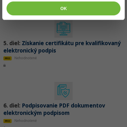
OK
5. diel:
Získanie certifikátu pre kvalifikovaný
elektronický podpis
Nehodnotené
PRO
6. diel:
Podpisovanie PDF dokumentov
elektronickým podpisom
Nehodnotené
PRO