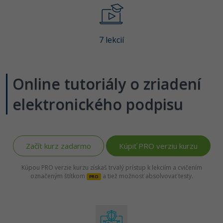
-80%
Python
WordPress
-80%
-30%
JavaScript
SEO
7 lekcií
-80%
PHP
UX
Online tutoriály o zriadení
-80%
C++
Business
elektronického podpisu
-80%
-30%
Swift
Copywriting
-80%
-80%
Kotlin
MS Office
Začít kurz zadarmo
Kúpiť PRO verziu kurzu
-80%
Céčko
Google Dokumenty
Kúpou PRO verzie kurzu získaš trvalý prístup k lekciím a cvičením
označeným štítkom
VB.NET
a tiež možnosť absolvovať testy.
PRO
Time management
SQL
Fórum
-80%