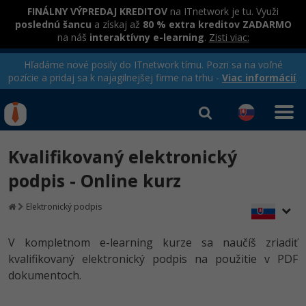
FINÁLNY VÝPREDAJ KREDITOV
na ITnetwork je tu. Využi
poslednú šancu
a získaj až
80 % extra kreditov ZADARMO
na náš
interaktívny e-learning
.
Zisti viac:
Hľadáme nové posily do ITnetwork tímu. Pozri sa na voľné
pozície a pridaj sa k najagilnejšej firme na trhu -
Viac informácií
.
Kurzy Úrad Práce
Od
0 EUR
Kvalifikovaný elektronický
Prihlásiť sa
|
Registrovať
IT e-learning
Rekvalifikačné kurzy
podpis - Online kurz
hradené úradom práce
Kurzy programovania
Elektronický podpis
Ako začať?
Kurzy e-commerce
V kompletnom e-learning kurze sa naučíš zriadiť
-80%
kvalifikovaný elektronický podpis na použitie v PDF
Java
Testovanie softvéru
dokumentoch.
-80%
-30%
C# .NET
Marketing