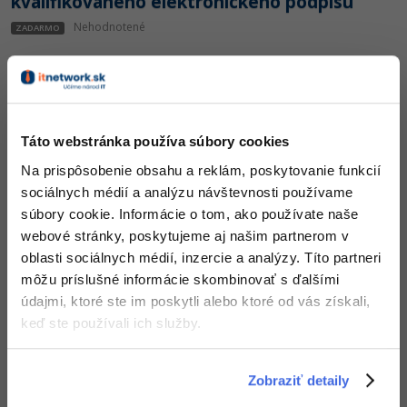
kvalifikovaného elektronického podpisu
-15%
Adobe XD
Nehodnotené
ZADARMO
-25%
Adobe InDesign
Adobe After Effects
Táto webstránka používa súbory cookies
-80%
Blender
3. diel:
Elektronické podpisy - Nastavujeme
Na prispôsobenie obsahu a reklám, poskytovanie funkcií
eObčianku
sociálnych médií a analýzu návštevnosti používame
Inkscape
Nehodnotené
ZADARMO
súbory cookie. Informácie o tom, ako používate naše
-80%
webové stránky, poskytujeme aj našim partnerom v
Fotografovanie
oblasti sociálnych médií, inzercie a analýzy. Títo partneri
môžu príslušné informácie skombinovať s ďalšími
Video
údajmi, ktoré ste im poskytli alebo ktoré od vás získali,
keď ste používali ich služby.
Ostatné
4. diel:
Nastavenie tokenu a generovanie
žiadosti o elektronický podpis
Fórum
Zobraziť detaily
Nehodnotené
PRO