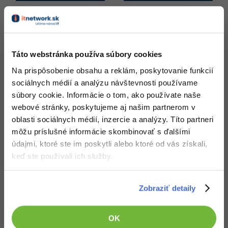
Modelový používateľ
Táto webstránka používa súbory cookies
Na prispôsobenie obsahu a reklám, poskytovanie funkcií
sociálnych médií a analýzu návštevnosti používame
mladý muž
súbory cookie. Informácie o tom, ako používate naše
29 rokov
webové stránky, poskytujeme aj našim partnerom v
informačné technológie
študuje alebo
v tomto
odbore
pracuje
oblasti sociálnych médií, inzercie a analýzy. Títo partneri
vlastní modernú výpočetnú techniku a má praktické
môžu príslušné informácie skombinovať s ďalšími
skúsenosti s programovaním
údajmi, ktoré ste im poskytli alebo ktoré od vás získali,
keď ste používali ich služby.
Návštěvnosť
Zobraziť detaily
Aktuálne
mesačné
štatistiky (audit Google Analytics):
OK