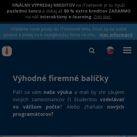
FINÁLNY VÝPREDAJ KREDITOV
na ITnetwork je tu. Využi
poslednú šancu
a získaj až
80 % extra kreditov ZADARMO
na náš
interaktívny e-learning
.
Zisti viac:
Hľadáme nové posily do ITnetwork tímu. Pozri sa na voľné
pozície a pridaj sa k najagilnejšej firme na trhu -
Viac informácií
.
Kurzy Úrad Práce
Od
0 EUR
Prihlásiť sa
|
Registrovať
Výhodné firemné balíčky
IT e-learning
Rekvalifikačné kurzy
hradené úradom práce
Príbehy absolventov
Kurzy programovania
Páči sa vám
naša výuka
a mali by ste záujem
svojich zamestnancov či študentov
vzdelávať
Blog
Ako začať?
Kurzy e-commerce
vo väčšom počte
? Alebo zháňate
nových
Médiá
-80%
programátorov?
Java
Testovanie softvéru
Kurzy dizajnu
Kariéra
-80%
-30%
-80%
C# .NET
Marketing
HTML/CSS