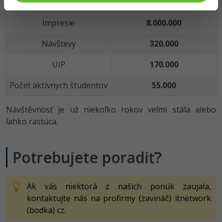
Názov
Hodnota
Impresie
8.000.000
Návštevy
320.000
UIP
170.000
Počet aktívnych študentov
55.000
Návštěvnosť je už niekoľko rokov veľmi stála alebo
ľahko rastúca.
Potrebujete poradiť?
Ak vás niektorá z našich ponúk zaujala,
kontaktujte nás na profirmy (zavináč) itnetwork
(bodka) cz.