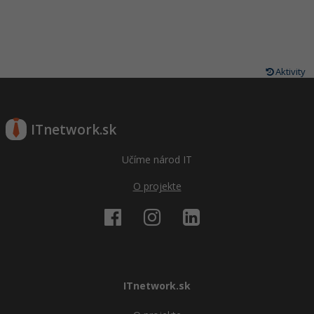
Aktivity
ITnetwork.sk
Učíme národ IT
O projekte
ITnetwork.sk