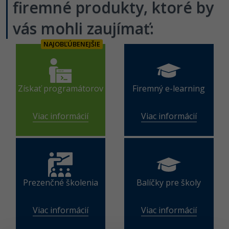
UML
firemné produkty, ktoré by
Linux a UNIX
Video
-41%
vás mohli zaujímať:
Algoritmy
Siete
Ostatné
-10%
NAJOBĽÚBENEJŠIE
Umelá inteligencia
Kybernetická bezpečnost
Fórum
Pre deti
Elektronický podpis
Získať programátorov
Firemný e-learning
Viac
Windows
Viac informácií
Viac informácií
Fórum
Prezenčné školenia
Balíčky pre školy
Viac informácií
Viac informácií