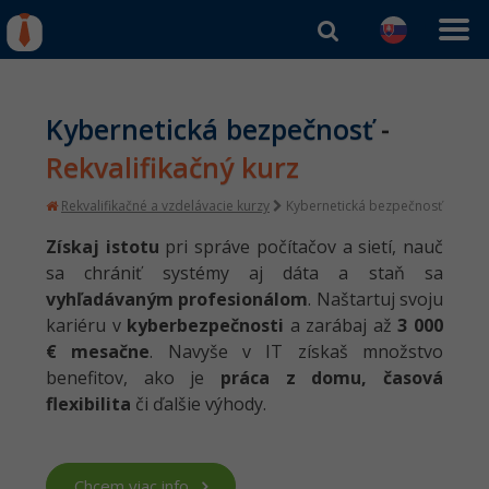
Kurzy Úrad Práce
Od
0 EUR
Prihlásiť sa
|
Registrovať
Kybernetická bezpečnosť
-
Rekvalifikačné kurzy
hradené úradom práce
Rekvalifikačný kurz
Dátový analytik
Rekvalifikačné a vzdelávacie kurzy
Kybernetická bezpečnosť
✅ NOVINKA
Získaj istotu
pri správe počítačov a sietí, nauč
Kybernetická bezpečnosť
sa chrániť systémy aj dáta a staň sa
✅ NOVINKA
vyhľadávaným profesionálom
. Naštartuj svoju
Softvérový tester
kariéru v
kyberbezpečnosti
a zarábaj až
3 000
AI kurz zadarmo
€ mesačne
. Navyše v IT získaš množstvo
Programátor Python
benefitov, ako je
práca z domu, časová
AI kurz zadarmo
flexibilita
či ďalšie výhody.
Webmaster
✅ NOVINKA
Programátor Java
Chcem viac info