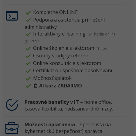
Kompletne ONLINE
Podpora a asistencia pri riešení
administratívy
Interaktívny e-learning
151 hodín online
(81+70)*
Online školenie s lektorom
41 hodín
Osobný študijný referent
Online konzultácie s lektorom
Certifikát o úspešnom absolvovaní
Možnosť splátok
🤖
AI kurz ZADARMO
Pracovné benefity v IT
– home office,
časová flexibilita, nadštandardné mzdy.
Možnosti uplatnenia
– špecialista na
kybernetickú bezpečnosť, správca