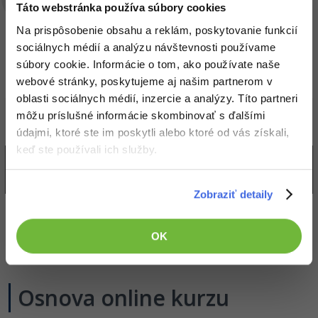
Táto webstránka používa súbory cookies
Pomôžeme ti naštartovať novú kariéru.
Na prispôsobenie obsahu a reklám, poskytovanie funkcií
Dostaneš tipy, ako napísať životopis a ako sa
sociálnych médií a analýzu návštevnosti používame
pripraviť na pohovor. Nemusíš sa obávať,
súbory cookie. Informácie o tom, ako používate naše
všetko ťa naučíme!
webové stránky, poskytujeme aj našim partnerom v
oblasti sociálnych médií, inzercie a analýzy. Títo partneri
môžu príslušné informácie skombinovať s ďalšími
Máš ku kurzu otázky?
Zavolaj nám!
údajmi, ktoré ste im poskytli alebo ktoré od vás získali,
keď ste používali ich služby.
220 512 077
Zobraziť detaily
OK
CHCEM KURZ S DOTÁCIOU 100 %
Osnova online kurzu