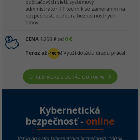
počítačových sietí, systémový
administrátor, IT technik so zameraním na
bezpečnosť, podpora bezpečnostných
tímov.
CENA
1.250 €
od
0 €
Teraz až
!
Využi dotáciu úradu práce!
-100 %
CHCEM KURZ S DOTÁCIOU 100 %
Kybernetická
bezpečnosť -
online
Vstúp do sveta kybernetickej bezpečnosti. 100 %