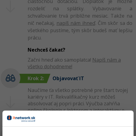
čiastočnou dotáciou. Doplatok je možné
rozdeliť na splátky. Vybavovanie a
schvaľovanie trvá približne mesiac. Takže na
nič nečakaj,
napíš nám ihneď
. Čím skôr sa do
všetkého pustíme, tým skôr budeš mať lepšiu
prácu.
Nechceš čakať?
Začni hneď ako samoplatca!
Napíš nám a
všetko dohodneme!
Krok 2:
Objavovať IT
Naučíme ťa všetko potrebné pre štart tvojej
kariéry v IT. Rekvalifikačný kurz môžeš
absolvovať aj popri práci. Výučba zahŕňa
online školenie s lektorom a interaktívny e-
learning. Neboj sa, všetko bude jednoduchšie,
než si teraz myslíš.
Krok 3:
Nastúpiť do novej práce