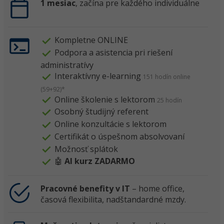
1 mesiac
, začína pre každého individuálne
Kompletne ONLINE
Podpora a asistencia pri riešení
administratívy
Interaktívny e-learning
151 hodín online
(59+92)*
Online školenie s lektorom
25 hodín
Osobný študijný referent
Online konzultácie s lektorom
Certifikát o úspešnom absolvovaní
Možnosť splátok
🤖
AI kurz ZADARMO
Pracovné benefity v IT
– home office,
časová flexibilita, nadštandardné mzdy.