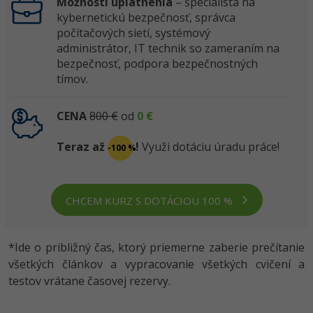
Možnosti uplatnenia
– špecialista na
kybernetickú bezpečnosť, správca
počítačových sietí, systémový
administrátor, IT technik so zameraním na
bezpečnosť, podpora bezpečnostných
tímov.
CENA
800 €
od
0 €
Teraz až
!
Využi dotáciu úradu práce!
-100 %
CHCEM KURZ S DOTÁCIOU 100 %
*Ide o približný čas, ktorý priemerne zaberie prečítanie
všetkých článkov a vypracovanie všetkých cvičení a
testov vrátane časovej rezervy.