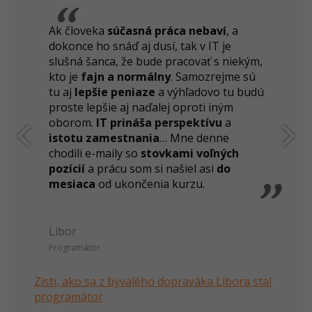
Ak človeka
súčasná práca nebaví
, a
dokonce ho snáď aj dusí, tak v IT je
slušná šanca, že bude pracovať s niekým,
kto je
fajn a normálny
. Samozrejme sú
tu aj
lepšie peniaze
a výhľadovo tu budú
proste lepšie aj naďalej oproti iným
oborom.
IT prináša perspektívu
a
istotu zamestnania
… Mne denne
chodili e-maily so
stovkami voľných
pozícií
a prácu som si našiel asi
do
mesiaca
od ukončenia kurzu.
Libor
Programátor
Zisti, ako sa z bývalého dopraváka Libora stal
programátor