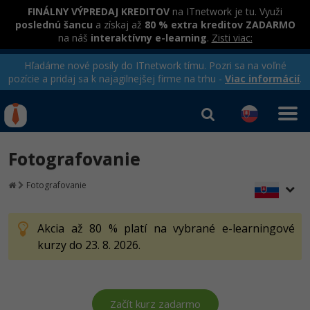
FINÁLNY VÝPREDAJ KREDITOV
na ITnetwork je tu. Využi
poslednú šancu
a získaj až
80 % extra kreditov ZADARMO
na náš
interaktívny e-learning
.
Zisti viac:
Hľadáme nové posily do ITnetwork tímu. Pozri sa na voľné
pozície a pridaj sa k najagilnejšej firme na trhu -
Viac informácií
.
Kurzy Úrad Práce
Od
0 EUR
Fotografovanie
Prihlásiť sa
|
Registrovať
IT e-learning
Rekvalifikačné kurzy
Fotografovanie
hradené úradom práce
Kurzy programovania
Akcia až 80 % platí na vybrané e-learningové
Ako začať?
Kurzy e-commerce
kurzy do 23. 8. 2026.
-80%
Java
Testovanie softvéru
Kurzy dizajnu
-80%
-30%
-80%
C# .NET
Marketing
HTML/CSS
Začít kurz zadarmo