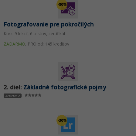
UML
Linux a UNIX
Video
-80%
-41%
Algoritmy
Siete
Ostatné
Fotografovanie pre pokročilých
-10%
Umelá inteligencia
Kybernetická bezpečnost
Fórum
Kurz: 9 lekcií, 6 testov, certifikát
Pre deti
ZADARMO
,
PRO od: 145 kreditov
Elektronický podpis
Príbehy absolventov
Viac
Windows
Blog
Médiá
Fórum
Kariéra
2. diel:
Základné fotografické pojmy
ZADARMO
-30%