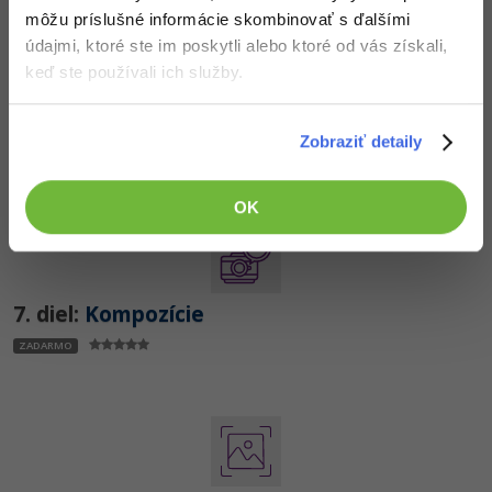
môžu príslušné informácie skombinovať s ďalšími
údajmi, ktoré ste im poskytli alebo ktoré od vás získali,
keď ste používali ich služby.
6. diel:
Atmosféra
Zobraziť detaily
ZADARMO
OK
7. diel:
Kompozície
ZADARMO