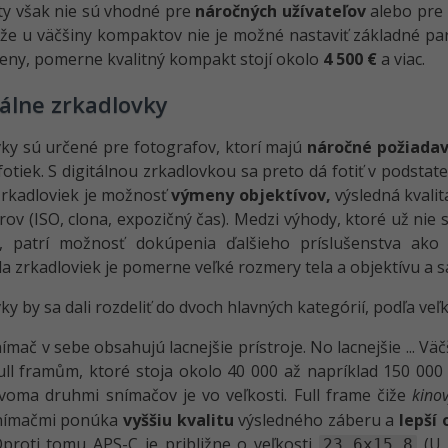
y však nie sú vhodné pre
náročných užívateľov
alebo pre u
že u väčšiny kompaktov nie je možné nastaviť základné par
ceny, pomerne kvalitný kompakt stojí okolo
4 500 €
a viac.
tálne zrkadlovky
ky sú určené pre fotografov, ktorí majú
náročné požiada
otiek. S digitálnou zrkadlovkou sa preto dá fotiť v podstat
zrkadloviek je možnosť
výmeny objektívov,
výsledná kvali
ov (ISO, clona, expozičný čas). Medzi výhody, ktoré už nie 
, patrí možnosť dokúpenia ďalšieho príslušenstva ako e
 zrkadloviek je pomerne veľké rozmery tela a objektívu a 
ky by sa dali rozdeliť do dvoch hlavných kategórií, podľa ve
ímač v sebe obsahujú lacnejšie prístroje. No lacnejšie ... V
ull framům, ktoré stoja okolo 40 000 až napríklad 150 000
voma druhmi snímačov je vo veľkosti. Full frame čiže
kino
nímačmi ponúka
vyššiu kvalitu
výsledného záberu a
lepší
proti tomu APS-C je približne o veľkosti
(U r
23.6x15.8