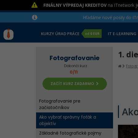
FINÁLNY VÝPREDAJ KREDITOV
na ITnetwork je
Hľadáme nové posily do ITne
KURZY ÚRAD PRÁCE
IT E-LEARNING
od
0 EUR
1. di
Fotografovanie
Dokonči kurz
Fotogr
0/11
ZAČÍT KURZ ZADARMO
Fotografovanie pre
začiatočníkov
Ako
Ako vybrať správny foťák a
objektív
Základné fotografické pojmy