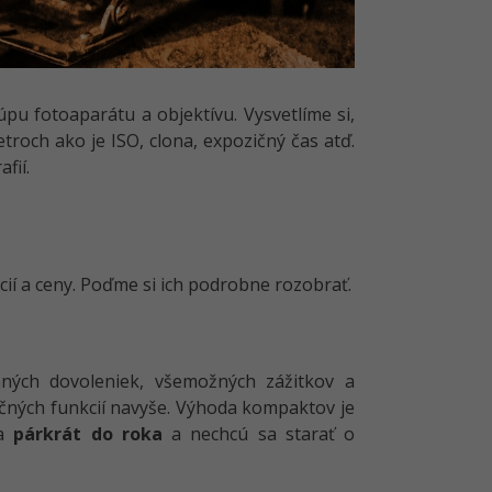
úpu fotoaparátu a objektívu. Vysvetlíme si,
troch ako je ISO, clona, expozičný čas atď.
fií.
kcií a ceny. Poďme si ich podrobne rozobrať.
ných dovoleniek, všemožných zážitkov a
čných funkcií navyše. Výhoda kompaktov je
ia
párkrát do roka
a nechcú sa starať o