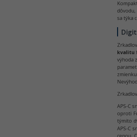
Kompakt
dôvodu, 
sa týka 
Digi
Zrkadlov
kvalitu
f
výhoda 
parametr
zmienku
Nevýhoda
Zrkadlov
APS-C sn
oproti F
týmito d
APS-C s
cenou. O