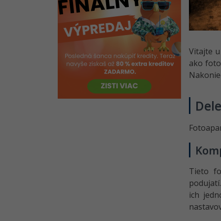
Vitajte 
ako foto
Nakoniec
Dele
Fotoapar
Komp
Tieto f
podujatí
ich jedn
nastavov