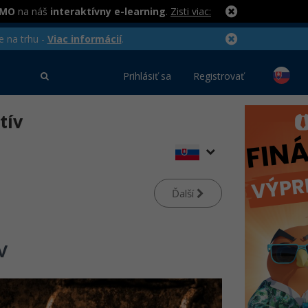
RMO
na náš
interaktívny e-learning
.
Zisti viac:
e na trhu -
Viac informácií
.
Prihlásiť sa
Registrovať
tív
Ďalší
v