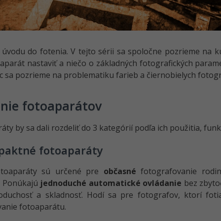
u úvodu do fotenia. V tejto sérii sa spoločne pozrieme na k
aparát nastaviť a niečo o základných fotografických parame
 sa pozrieme na problematiku farieb a čiernobielych fotogra
nie fotoaparátov
áty by sa dali rozdeliť do 3 kategórií podľa ich použitia, fun
aktné fotoaparáty
otoaparáty sú určené pre
občasné
fotografovanie rodin
. Ponúkajú
jednoduché automatické ovládanie
bez zbyto
oduchosť a skladnosť. Hodí sa pre fotografov, ktorí fot
anie fotoaparátu.