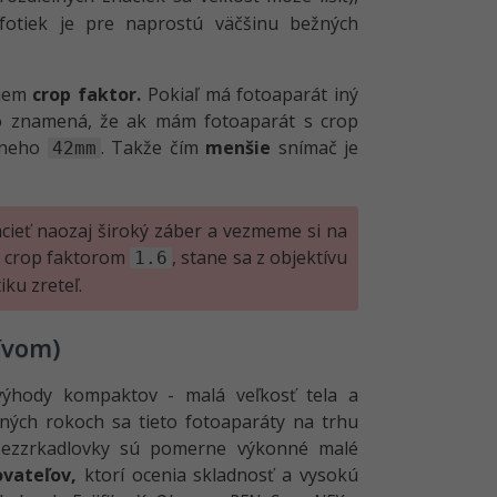
a fotiek je pre naprostú väčšinu bežných
ojem
crop faktor.
Pokiaľ má fotoaparát iný
 to znamená, že ak mám fotoaparát s crop
z neho
. Takže čím
menšie
snímač je
42mm
cieť naozaj široký záber a vezmeme si na
s crop faktorom
, stane sa z objektívu
1.6
iku zreteľ.
ívom)
výhody kompaktov - malá veľkosť tela a
dných rokoch sa tieto fotoaparáty na trhu
Bezzrkadlovky sú pomerne výkonné malé
ovateľov,
ktorí ocenia skladnosť a vysokú