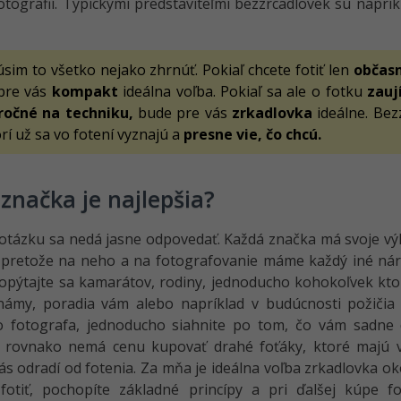
fotografií. Typickými predstaviteľmi bezzrcadlovek sú naprí
sim to všetko nejako zhrnúť. Pokiaľ chcete fotiť len
občas
 pre vás
kompakt
ideálna voľba. Pokiaľ sa ale o fotku
zauj
ročné na techniku,
bude pre vás
zrkadlovka
ideálne. Bez
rí už sa vo fotení vyznajú a
presne vie, čo chcú.
značka je najlepšia?
otázku sa nedá jasne odpovedať. Každá značka má svoje vý
, pretože na neho a na fotografovanie máme každý iné náro
opýtajte sa kamarátov, rodiny, jednoducho kohokoľvek kto 
námy, poradia vám alebo napríklad v budúcnosti požičia 
o fotografa, jednoducho siahnite po tom, čo vám sadne 
k rovnako nemá cenu kupovať drahé foťáky, ktoré majú v
ás odradí od fotenia. Za mňa je ideálna voľba zrkadlovka o
 fotiť, pochopíte základné princípy a pri ďalšej kúpe 