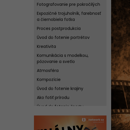
Fotografovanie pre pokročilých
Expozičné trojuholník, farebnosť
a čiernobiela fotka
Proces postprodukcia
Úvod do fotenie portrétov
Kreativita
Komunikácia s modelkou,
pózovanie a svetlo
Atmosféra
Kompozície
Úvod do fotenie krajiny
Ako fotiť prírodu
Úvod do fotenie športu
Úvod do fotenie zvierat