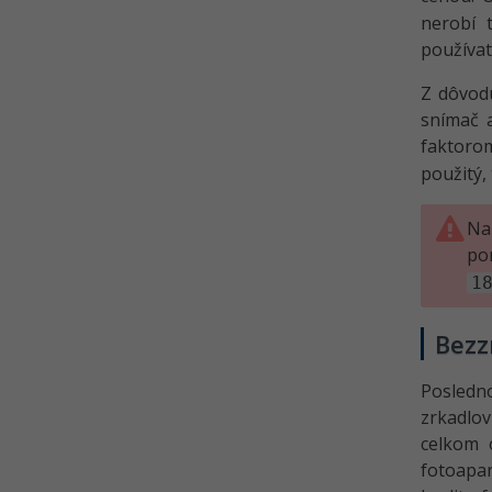
nerobí 
používat
Z dôvod
snímač 
faktor
použitý,
Na
po
1
Bezz
Posledn
zrkadlov
celkom 
fotoapa