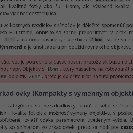
tak kvalitné fotky ako full frame, ale výsledná kvalit
eľov viac než dostačujúca.
u veľkostných rozdielov snímačov je dôležité spomenúť p
ako Full frame, ohnisko sa začne prepočítavať. V praxi
om
a na ňom nasadený objektív o
, stane sa 
1.5
28mm
 tým
menšia
je uhol záberu pri použití rovnakého objektívu.
 túto vec je potrebné si dávať pozor, pretože ak budeme ch
moc napr. Objektív s
, ktorý nasadíme na fotoaparát 
18mm
objektív
, preto je dôležité brať na túto problemat
8mm
29mm
rkadlovky (Kompakty s výmenným objekt
ou kategóriou sú bezzrkadlovky, ktoré v sebe snúbia 
iek - kvalita fotiek a možnosť výmeny objektívu. V posle
obľúbené, zvlášť vďaka parametrom uvedeným vyššie. 
ráty so snímačom zo zrkadloviek, preto sa hodí pre
cest