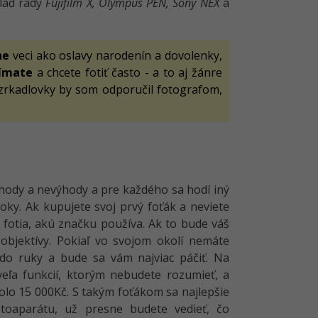
klad rady
Fujifilm X,
Olympus PEN,
Sony NEX
a
ne
veci ako oslavy narodenín a dovolenky,
ímate
a chcete fotiť často - a to aj žánre
zrkadlovky by som odporučil fotografom,
hody a nevýhody a pre každého sa hodí iný
ky. Ak kupujete svoj prvý foťák a neviete
fotia, akú značku používa. Ak to bude váš
objektívy. Pokiaľ vo svojom okolí nemáte
do ruky a bude sa vám najviac páčiť. Na
eľa funkcií, ktorým nebudete rozumieť, a
kolo 15 000Kč. S takým foťákom sa najlepšie
fotoaparátu, už presne budete vedieť, čo