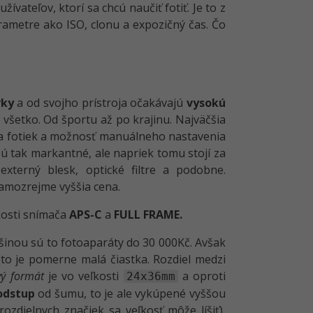
žívateľov, ktorí sa chcú naučiť fotiť. Je to z
ametre ako ISO, clonu a expozičný čas. Čo
vky
a od svojho prístroja očakávajú
vysokú
e všetko. Od športu až po krajinu. Najväčšia
ta fotiek a možnosť manuálneho nastavenia
sú tak markantné, ale napriek tomu stojí za
xterný blesk, optické filtre a podobne.
samozrejme vyššia cena.
ľkosti snímača
APS-C
a
FULL FRAME.
äčšinou sú to fotoaparáty do 30 000Kč. Avšak
 to je pomerne malá čiastka. Rozdiel medzi
vý formát
je vo veľkosti
a oproti
24x36mm
 odstup
od šumu, to je ale vykúpené vyššou
ozdielnych značiek sa veľkosť môže líšiť),