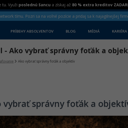
 tu. Využi
poslednú šancu
a získaj až
80 % extra kreditov ZADA
twork tímu. Pozri sa na voľné pozície a pridaj sa k najagilnejšej firm
PRÍBEHY ABSOLVENTOV
BLOG
MÉDIÁ
KARIÉRA
el - Ako vybrať správny foťák a objek
afovanie
Ako vybrať správny foťák a objektív
 vybrať správny foťák a objektí