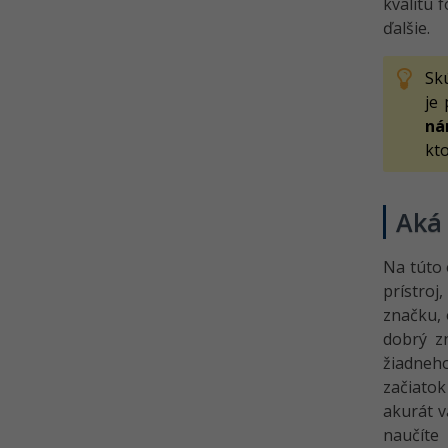
kvalitu 
ďalšie.
Skú
je
ná
kto
Aká 
Na túto 
prístroj
značku, 
dobrý z
žiadneh
začiato
akurát v
naučíte