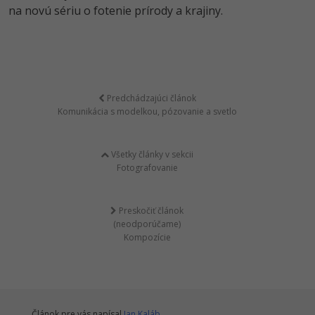
na novú sériu o fotenie prírody a krajiny.
Predchádzajúci článok
Komunikácia s modelkou, pózovanie a svetlo
Všetky články v sekcii
Fotografovanie
Preskočiť článok
(neodporúčame)
Kompozície
Článok pre vás napísal
Jan Kaláb