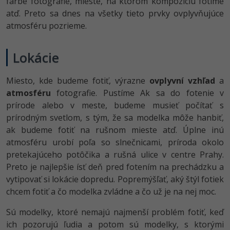
farbe fotografie, mieste, na ktorom kompozíciu fotíme
UML
Linux a UNIX
Video
atď. Preto sa dnes na všetky tieto prvky ovplyvňujúce
-41%
Algoritmy
atmosféru pozrieme.
Siete
Ostatné
-10%
Umelá inteligencia
Kybernetická bezpečnost
Fórum
Lokácie
Pre deti
Elektronický podpis
Miesto, kde budeme fotiť, výrazne
Príbehy absolventov
ovplyvní vzhľad
a
atmosféru
fotografie. Pustíme Ak sa do fotenie v
Viac
Windows
Blog
prírode alebo v meste, budeme musieť počítať s
prírodným svetlom, s tým, že sa modelka môže hanbiť,
Médiá
Fórum
ak budeme fotiť na rušnom mieste atď. Úplne inú
Kariéra
atmosféru urobí poľa so slnečnicami, príroda okolo
pretekajúceho potôčika a rušná ulice v centre Prahy.
Preto je najlepšie ísť deň pred fotením na prechádzku a
vytipovať si lokácie dopredu. Popremýšľať, aký štýl fotiek
chcem fotiť a čo modelka zvládne a čo už je na nej moc.
Sú modelky, ktoré nemajú najmenší problém fotiť, keď
ich pozorujú ľudia a potom sú modelky, s ktorými