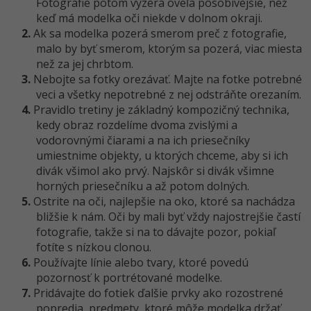
Fotografie potom vyzerá oveľa pôsobivejšie, než
keď má modelka oči niekde v dolnom okraji.
2.
Ak sa modelka pozerá smerom preč z fotografie,
malo by byť smerom, ktorým sa pozerá, viac miesta
než za jej chrbtom.
3.
Nebojte sa fotky orezávať. Majte na fotke potrebné
veci a všetky nepotrebné z nej odstráňte orezaním.
4.
Pravidlo tretiny je základný kompozičný technika,
kedy obraz rozdelíme dvoma zvislými a
vodorovnými čiarami a na ich priesečníky
umiestnime objekty, u ktorých chceme, aby si ich
divák všimol ako prvý. Najskôr si divák všimne
horných priesečníku a až potom dolných.
5.
Ostrite na oči, najlepšie na oko, ktoré sa nachádza
bližšie k nám. Oči by mali byť vždy najostrejšie častí
fotografie, takže si na to dávajte pozor, pokiaľ
fotíte s nízkou clonou.
6.
Používajte línie alebo tvary, ktoré povedú
pozornosť k portrétované modelke.
7.
Pridávajte do fotiek ďalšie prvky ako rozostrené
popredia, predmety, ktoré môže modelka držať