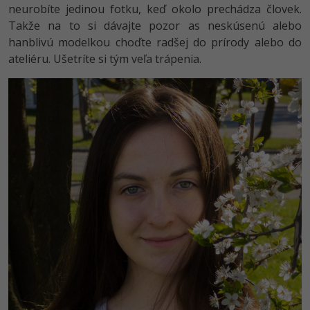
neurobíte jedinou fotku, keď okolo prechádza človek.
Takže na to si dávajte pozor as neskúsenú alebo
hanblivú modelkou choďte radšej do prírody alebo do
ateliéru. Ušetríte si tým veľa trápenia.