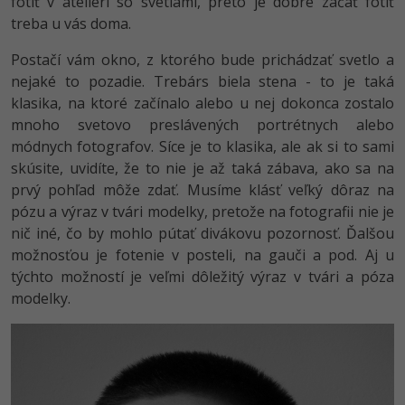
fotiť v ateliéri so svetlami, preto je dobré začať fotiť
treba u vás doma.
Postačí vám okno, z ktorého bude prichádzať svetlo a
nejaké to pozadie. Trebárs biela stena - to je taká
klasika, na ktoré začínalo alebo u nej dokonca zostalo
mnoho svetovo preslávených portrétnych alebo
módnych fotografov. Síce je to klasika, ale ak si to sami
skúsite, uvidíte, že to nie je až taká zábava, ako sa na
prvý pohľad môže zdať. Musíme klásť veľký dôraz na
pózu a výraz v tvári modelky, pretože na fotografii nie je
nič iné, čo by mohlo pútať divákovu pozornosť. Ďalšou
možnosťou je fotenie v posteli, na gauči a pod. Aj u
týchto možností je veľmi dôležitý výraz v tvári a póza
modelky.