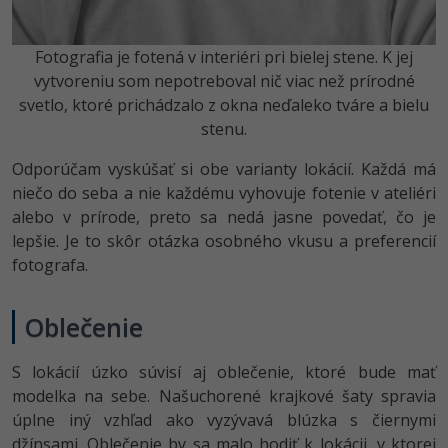
Fotografia je fotená v interiéri pri bielej stene. K jej
vytvoreniu som nepotreboval nič viac než prírodné
svetlo, ktoré prichádzalo z okna neďaleko tváre a bielu
stenu.
Odporúčam vyskúšať si obe varianty lokácií. Každá má
niečo do seba a nie každému vyhovuje fotenie v ateliéri
alebo v prírode, preto sa nedá jasne povedať, čo je
lepšie. Je to skôr otázka osobného vkusu a preferencií
fotografa.
Oblečenie
S lokácií úzko súvisí aj oblečenie, ktoré bude mať
modelka na sebe. Našuchorené krajkové šaty spravia
úplne iný vzhľad ako vyzývavá blúzka s čiernymi
džínsami. Oblečenie by sa malo hodiť k lokácii, v ktorej