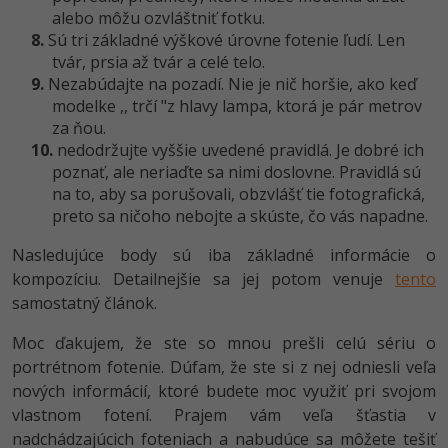
alebo môžu ozvláštniť fotku.
8.
Sú tri základné výškové úrovne fotenie ľudí. Len
tvár, prsia až tvár a celé telo.
9.
Nezabúdajte na pozadí. Nie je nič horšie, ako keď
modelke ,, trčí "z hlavy lampa, ktorá je pár metrov
za ňou.
10.
nedodržujte vyššie uvedené pravidlá. Je dobré ich
poznať, ale neriaďte sa nimi doslovne. Pravidlá sú
na to, aby sa porušovali, obzvlášť tie fotografická,
preto sa ničoho nebojte a skúste, čo vás napadne.
Nasledujúce body sú iba základné informácie o
kompozíciu. Detailnejšie sa jej potom venuje
tento
samostatný článok.
Moc ďakujem, že ste so mnou prešli celú sériu o
portrétnom fotenie. Dúfam, že ste si z nej odniesli veľa
nových informácií, ktoré budete moc využiť pri svojom
vlastnom fotení. Prajem vám veľa šťastia v
nadchádzajúcich foteniach a nabudúce sa môžete tešiť