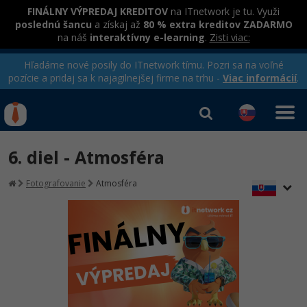
FINÁLNY VÝPREDAJ KREDITOV
na ITnetwork je tu. Využi
poslednú šancu
a získaj až
80 % extra kreditov ZADARMO
na náš
interaktívny e-learning
.
Zisti viac:
Hľadáme nové posily do ITnetwork tímu. Pozri sa na voľné
pozície a pridaj sa k najagilnejšej firme na trhu -
Viac informácií
.
Kurzy Úrad Práce
Od
0 EUR
6. diel - Atmosféra
Prihlásiť sa
|
Registrovať
IT e-learning
Rekvalifikačné kurzy
Fotografovanie
Atmosféra
hradené úradom práce
Kurzy programovania
Ako začať?
Kurzy e-commerce
-80%
Java
Testovanie softvéru
Kurzy dizajnu
-80%
-30%
-80%
C# .NET
Marketing
HTML/CSS