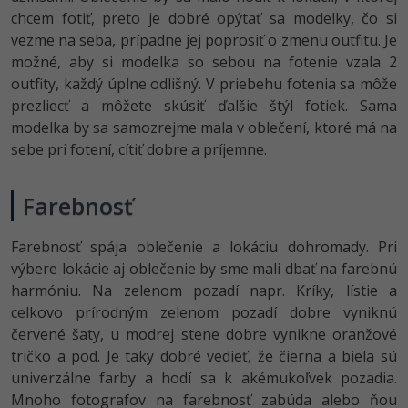
chcem fotiť, preto je dobré opýtať sa modelky, čo si
vezme na seba, prípadne jej poprosiť o zmenu outfitu. Je
možné, aby si modelka so sebou na fotenie vzala 2
outfity, každý úplne odlišný. V priebehu fotenia sa môže
prezliecť a môžete skúsiť ďalšie štýl fotiek. Sama
modelka by sa samozrejme mala v oblečení, ktoré má na
sebe pri fotení, cítiť dobre a príjemne.
Farebnosť
Farebnosť spája oblečenie a lokáciu dohromady. Pri
výbere lokácie aj oblečenie by sme mali dbať na farebnú
harmóniu. Na zelenom pozadí napr. Kríky, lístie a
celkovo prírodným zelenom pozadí dobre vyniknú
červené šaty, u modrej stene dobre vynikne oranžové
tričko a pod. Je taky dobré vedieť, že čierna a biela sú
univerzálne farby a hodí sa k akémukoľvek pozadia.
Mnoho fotografov na farebnosť zabúda alebo ňou