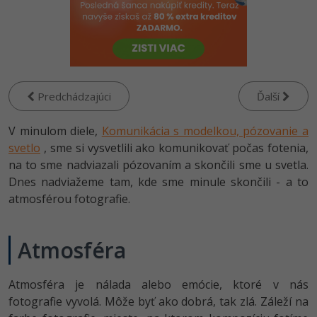
-80%
-80%
Python
WordPress
Photoshop
-80%
-30%
-80%
JavaScript
SEO
Adobe Illustrator
-80%
-30%
PHP
UX
Adobe Lightroom
Predchádzajúci
Ďalší
-80%
-15%
C++
Business
Adobe XD
V minulom diele,
Komunikácia s modelkou, pózovanie a
-80%
svetlo
, sme si vysvetlili ako komunikovať počas fotenia,
-30%
-25%
Swift
Copywriting
Adobe InDesign
na to sme nadviazali pózovaním a skončili sme u svetla.
-80%
Dnes nadviažeme tam, kde sme minule skončili - a to
-80%
Kotlin
MS Office
Adobe After Effects
atmosférou fotografie.
-80%
-80%
Céčko
Google Dokumenty
Blender
Atmosféra
VB.NET
Time management
Inkscape
Atmosféra je nálada alebo emócie, ktoré v nás
-80%
SQL
Fórum
Fotografovanie
fotografie vyvolá. Môže byť ako dobrá, tak zlá. Záleží na
-80%