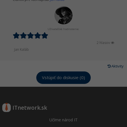
Užívateľské hodnotenie:
2 hlasov
Jan Kaláb
Aktivity
Vstúpiť do diskusie (0)
ITnetwork.sk
Učíme národ IT