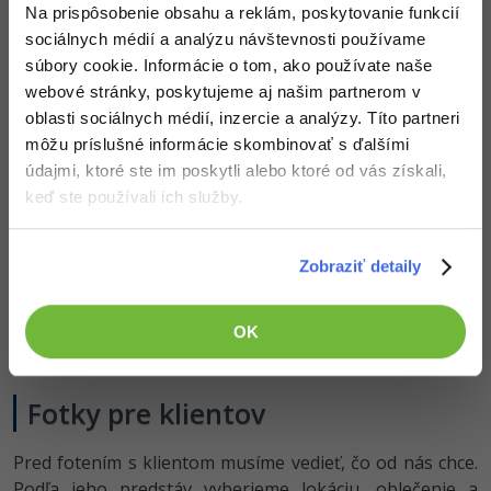
Na prispôsobenie obsahu a reklám, poskytovanie funkcií
sociálnych médií a analýzu návštevnosti používame
súbory cookie. Informácie o tom, ako používate naše
webové stránky, poskytujeme aj našim partnerom v
oblasti sociálnych médií, inzercie a analýzy. Títo partneri
môžu príslušné informácie skombinovať s ďalšími
údajmi, ktoré ste im poskytli alebo ktoré od vás získali,
keď ste používali ich služby.
Zobraziť detaily
Na fotke krásne vyniká červená farba roláku zo
zeleného pozadia a upútava divákovu pozornosť už od
OK
prvého pohľadu.
Fotky pre klientov
Pred fotením s klientom musíme vedieť, čo od nás chce.
Podľa jeho predstáv vyberieme lokáciu, oblečenie a