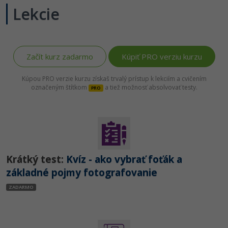
Lekcie
-80%
-80%
Python
WordPress
Photoshop
-80%
-30%
-80%
JavaScript
SEO
Adobe Illustrator
-80%
Začít kurz zadarmo
Kúpiť PRO verziu kurzu
-30%
PHP
UX
Adobe Lightroom
Kúpou PRO verzie kurzu získaš trvalý prístup k lekciím a cvičením
-80%
-15%
C++
Business
označeným štítkom
a tiež možnosť absolvovať testy.
Adobe XD
PRO
-80%
-30%
-25%
Swift
Copywriting
Adobe InDesign
-80%
-80%
Kotlin
MS Office
Adobe After Effects
-80%
-80%
Céčko
Krátký test:
Kvíz - ako vybrať foťák a
Google Dokumenty
Blender
základné pojmy fotografovanie
VB.NET
Time management
Inkscape
ZADARMO
-80%
SQL
Fórum
Fotografovanie
-80%