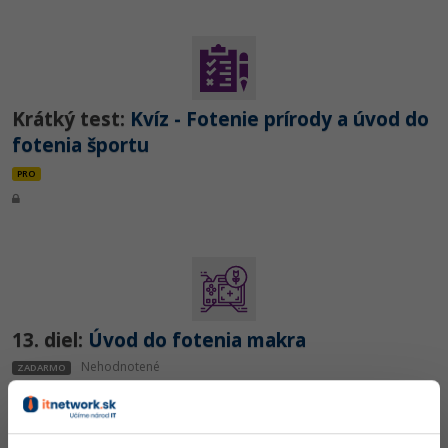
Krátký test:
Kvíz - Fotenie prírody a úvod do
fotenia športu
PRO
13. diel:
Úvod do fotenia makra
Nehodnotené
ZADARMO