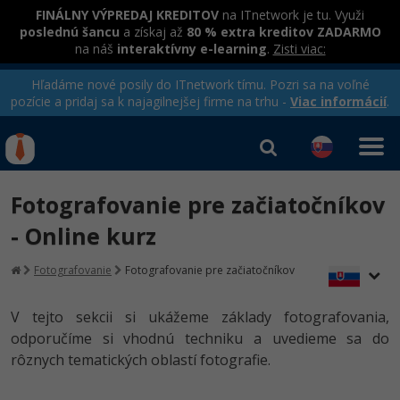
FINÁLNY VÝPREDAJ KREDITOV
na ITnetwork je tu. Využi
poslednú šancu
a získaj až
80 % extra kreditov ZADARMO
na náš
interaktívny e-learning
.
Zisti viac:
Hľadáme nové posily do ITnetwork tímu. Pozri sa na voľné
pozície a pridaj sa k najagilnejšej firme na trhu -
Viac informácií
.
Kurzy Úrad Práce
Od
0 EUR
Fotografovanie pre začiatočníkov
Prihlásiť sa
|
Registrovať
IT e-learning
Rekvalifikačné kurzy
- Online kurz
hradené úradom práce
Kurzy programovania
Fotografovanie
Fotografovanie pre začiatočníkov
Ako začať?
Kurzy e-commerce
V tejto sekcii si ukážeme základy fotografovania,
-80%
odporučíme si vhodnú techniku a uvedieme sa do
Java
Testovanie softvéru
Kurzy dizajnu
rôznych tematických oblastí fotografie.
-80%
-30%
-80%
C# .NET
Marketing
HTML/CSS