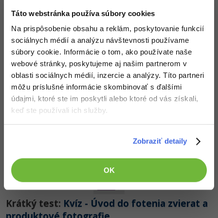
Táto webstránka používa súbory cookies
Na prispôsobenie obsahu a reklám, poskytovanie funkcií
14. diel:
Úvod do nočného fotenia
sociálnych médií a analýzu návštevnosti používame
Nehodnotené
ZADARMO
súbory cookie. Informácie o tom, ako používate naše
webové stránky, poskytujeme aj našim partnerom v
oblasti sociálnych médií, inzercie a analýzy. Títo partneri
môžu príslušné informácie skombinovať s ďalšími
údajmi, ktoré ste im poskytli alebo ktoré od vás získali,
keď ste používali ich služby.
15. diel:
Úvod do fotenia zátišie
Nehodnotené
ZADARMO
Zobraziť detaily
OK
Krátký test:
Kvíz - Úvod do fotenia zvierat a
produktové fotografie