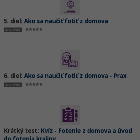
UML
Linux a UNIX
Video
-41%
Algoritmy
Siete
Ostatné
5. diel:
Ako sa naučiť fotiť z domova
-10%
Umelá inteligencia
ZADARMO
Kybernetická bezpečnost
Fórum
Pre deti
Elektronický podpis
Príbehy absolventov
Viac
Windows
Blog
Médiá
Fórum
6. diel:
Ako sa naučiť fotiť z domova - Prax
Kariéra
ZADARMO
Krátký test:
Kvíz - Fotenie z domova a úvod
do fotenia krajiny