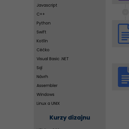
Javascript
C++
Python
Swift
Kotlín
Céčko
Visual Basic .NET
Sql
Návrh
Assembler
Windows
Linux a UNIX
Siete
Kurzy dizajnu
Ďalšie vývojové nástroje pre
tvorbu aplikácií