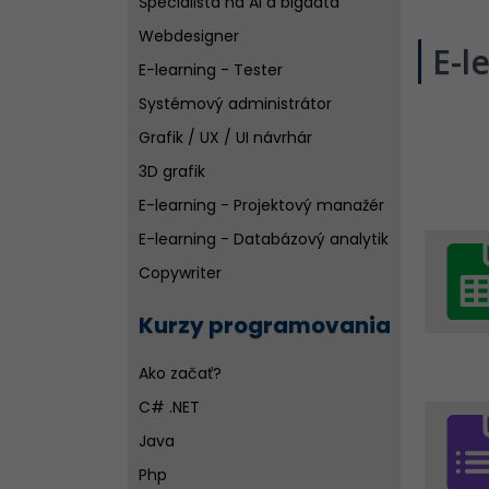
Špecialista na AI a bigdata
Webdesigner
E-l
E-learning - Tester
Systémový administrátor
Grafik / UX / UI návrhár
3D grafik
E-learning - Projektový manažér
E-learning - Databázový analytik
Copywriter
Wordpress špecialista
Kurzy programovania
SEO špecialistov
Ako začať?
C# .NET
Java
Php