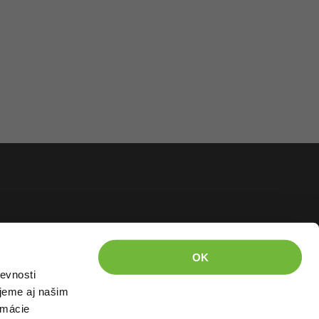
OK
evnosti
jeme aj našim
rmácie