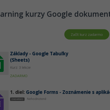
earning kurzy Google dokumen
Začít kurz zadarmo
Základy - Google Tabuľky
(Sheets)
Kurz: 3 lekcie
ZADARMO
1. diel:
Google Forms - Zoznámenie s aplikác
Nehodnotené
ZADARMO