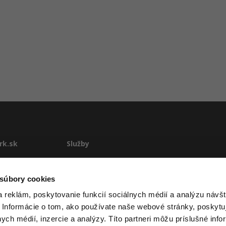
rk.sk
Služby
te
E-learning
Rekvalifikácie
 súbory cookies
stému
Školenia
 reklám, poskytovanie funkcií sociálnych médií a analýzu návšt
Pre firmy
 Informácie o tom, ako používate naše webové stránky, poskytu
ové podmienky
nych médií, inzercie a analýzy. Títo partneri môžu príslušné info