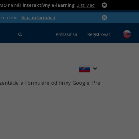
RMO
na náš
interaktívny e-learning
.
Zisti viac:
e na trhu -
Viac informácií
.
Prihlásiť sa
Registrovať
zentácie a Formuláre od firmy Google. Pre