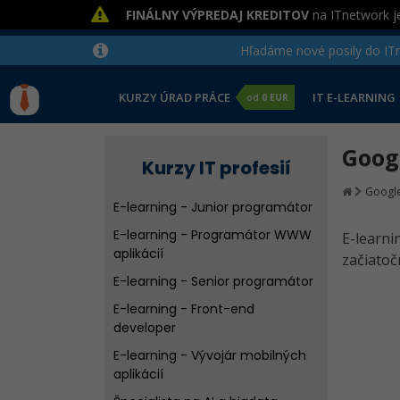
FINÁLNY VÝPREDAJ KREDITOV
na ITnetwork je
Hľadáme nové posily do ITne
KURZY ÚRAD PRÁCE
IT E-LEARNING
od
0 EUR
Goog
Kurzy IT profesií
Googl
E-learning - Junior programátor
E-learning - Programátor WWW
E-learni
aplikácií
začiatoč
E-learning - Senior programátor
E-learning - Front-end
developer
E-learning - Vývojár mobilných
aplikácií