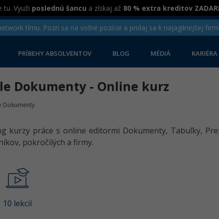
 tu. Využi
poslednú šancu
a získaj až
80 % extra kreditov ZADA
twork tímu. Pozri sa na voľné pozície a pridaj sa k najagilnejšej firm
PRÍBEHY ABSOLVENTOV
BLOG
MÉDIÁ
KARIÉRA
le Dokumenty - Online kurz
e Dokumenty
ng kurzy práce s online editormi Dokumenty, Tabuľky, Pre
níkov, pokročilých a firmy.
10 lekcií