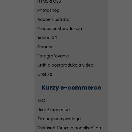
HTML a CSS
Diskusné fórum o programovaní
Photoshop
Adobe Illustrator
Proces postprodukcia
Adobe XD
Blender
Fotografovanie
Strih a postprodukcia videa
Grafika
Kurzy e-commerce
SEO
User Experience
Základy copywritingu
Diskusné fórum o podnikaní na