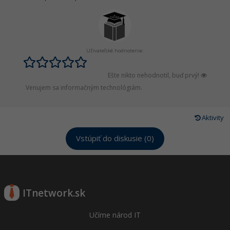
Užívateľské hodnotenie:
Ešte nikto nehodnotil, buď prvý!
Venujem sa informačným technológiám.
Aktivity
Vstúpiť do diskusie (0)
ITnetwork.sk
Učíme národ IT