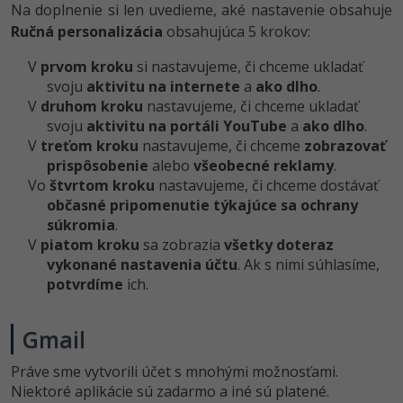
Na doplnenie si len uvedieme, aké nastavenie obsahuje
Ručná personalizácia
obsahujúca 5 krokov:
V
prvom kroku
si nastavujeme, či chceme ukladať
svoju
aktivitu na internete
a
ako dlho
.
V
druhom kroku
nastavujeme, či chceme ukladať
svoju
aktivitu na portáli YouTube
a
ako dlho
.
V
treťom kroku
nastavujeme, či chceme
zobrazovať
prispôsobenie
alebo
všeobecné reklamy
.
Vo
štvrtom kroku
nastavujeme, či chceme dostávať
občasné pripomenutie týkajúce sa ochrany
súkromia
.
V
piatom kroku
sa zobrazia
všetky doteraz
vykonané nastavenia účtu
. Ak s nimi súhlasíme,
potvrdíme
ich.
Gmail
Práve sme vytvorili účet s mnohými možnosťami.
Niektoré aplikácie sú zadarmo a iné sú platené.