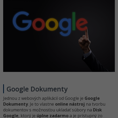
-15%
Adobe XD
-25%
Adobe InDesign
Adobe After Effects
-80%
Blender
Inkscape
-80%
Fotografovanie
Video
Google Dokumenty
Ostatné
Jednou z webových aplikácií od Google je
Google
Dokumenty
. Je to vlastne
online nástroj
na tvorbu
Fórum
dokumentov s možnosťou ukladať súbory na
Disk
Google
, ktorý je
úplne zadarmo
a je prístupný zo