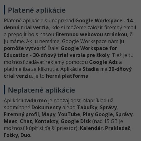
Platené aplikácie
Platené aplikácie sú napríklad
Google Workspace - 14-
denná trial verzia
, kde si môžeme založiť firemný email
a prepojiť ho s našou
firemnou webovou stránkou
, či
ju máme. Ak ju nemáme, Google Workspace nám ju
pomôže vytvoriť
. Ďalej
Google Workspace for
Education - 30-dňový trial verzia pre školy
. Tiež je tu
možnosť zadávať reklamy pomocou
Google Ads
a
platíme iba za kliknutie. Aplikácia
Stadia
má
30-dňový
trial verziu
, je to
herná platforma
.
Neplatené aplikácie
Aplikácií
zadarmo
je naozaj dosť. Napríklad už
spomínané
Dokumenty
alebo
Tabuľky
,
Správy
,
Firemný profil
,
Mapy
,
YouTube
,
Play Google
,
Správy
,
Meet
,
Chat
,
Kontakty
,
Google Disk
(nad 15 GB je
možnosť kúpiť si ďalší priestor),
Kalendár
,
Prekladač
,
Fotky
,
Duo
.