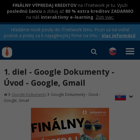
FINÁLNY VÝPREDAJ KREDITOV
na ITnetwork je tu. Využi
poslednú šancu
a získaj až
80 % extra kreditov ZADARMO
na náš
interaktívny e-learning
.
Zisti viac:
Hľadáme nové posily do ITnetwork tímu. Pozri sa na voľné
pozície a pridaj sa k najagilnejšej firme na trhu -
Viac informácií
.
Kurzy Úrad Práce
Od
0 EUR
1. diel - Google Dokumenty -
Prihlásiť sa
|
Registrovať
IT e-learning
Rekvalifikačné kurzy
Úvod - Google, Gmail
hradené úradom práce
Kurzy programovania
Google Dokumenty
Google Dokumenty - Úvod -
Google, Gmail
Ako začať?
Kurzy e-commerce
-80%
Java
Testovanie softvéru
-80%
-30%
C# .NET
Marketing