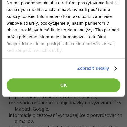
Na prispôsobenie obsahu a reklám, poskytovanie funkcií
prispôsobiť ďalšie služby
Google pomocou našich
sociálnych médií a analýzu návštevnosti používame
údajov z Gmailu a služieb Chat a Meet.
súbory cookie. Informácie o tom, ako používate naše
Chytré čiže inteligentné funkcie a ovládacie prvky v
webové stránky, poskytujeme aj našim partnerom v
službách Google (Gmail, Chat a Meet) i ďalších
oblasti sociálnych médií, inzercie a analýzy. Títo partneri
služieb sú:
môžu príslušné informácie skombinovať s ďalšími
údajmi, ktoré ste im poskytli alebo ktoré od vás získali,
automatické e-mailové filtre a kategórie,
keď ste používali ich služby.
múdre písanie a múdre odpovede,
pripomenutie k e-mailom a oznámenia s vysokou
prioritou,
Zobraziť detaily
vyhľadávanie a správa ciest v Gmaile,
podrobnosti o udalostiach slúžiacich na vytváranie
udalostí v kalendári,
OK
písanie a inteligentné návrhy vo vyhľadávaní,
pripomínanie termínov splatnosti platieb,
rezervácie reštaurácií a objednávky na vyzdvihnutie v
Mapách Google,
informácie o cestovaní vychádzajúce z potvrdzovacích
e-mailov,