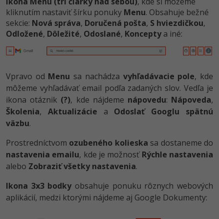
ikona Menu (tri čiarky nad sebou)
, kde si môžeme
kliknutím nastaviť šírku ponuky
Menu
. Obsahuje bežné
sekcie:
Nová správa
,
Doručená pošta
,
S hviezdičkou
,
Odložené
,
Dôležité
,
Odoslané
,
Koncepty
a iné:
Vpravo od
Menu
sa nachádza
vyhľadávacie pole
, kde
môžeme vyhľadávať email podľa zadaných slov. Vedľa je
ikona otáznik
(?)
, kde nájdeme
nápovedu
:
Nápoveda
,
Školenia
,
Aktualizácie
a
Odoslať Googlu spätnú
väzbu
.
Prostredníctvom
ozubeného kolieska
sa dostaneme do
nastavenia emailu
, kde je možnosť
Rýchle nastavenia
alebo
Zobraziť všetky nastavenia
.
Ikona 3x3 bodky
obsahuje ponuku rôznych webových
aplikácií, medzi ktorými nájdeme aj Google Dokumenty: