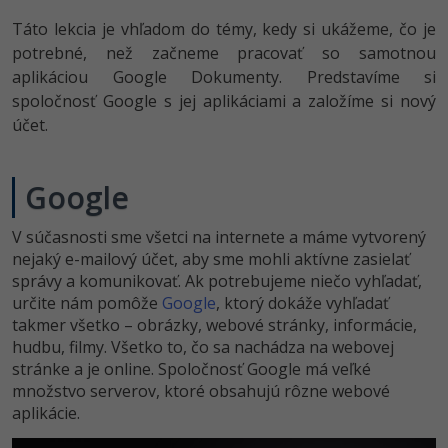
UML
Linux a UNIX
Táto lekcia je vhľadom do témy, kedy si ukážeme, čo je
-41%
Algoritmy
potrebné, než začneme pracovať so samotnou
Siete
aplikáciou Google Dokumenty. Predstavíme si
-10%
Umelá inteligencia
Kybernetická bezpečnost
spoločnosť Google s jej aplikáciami a založíme si nový
účet.
Pre deti
Elektronický podpis
Google
Viac
Windows
V súčasnosti sme všetci na internete a máme vytvorený
Fórum
Kurzy dizajnu
nejaký e-mailový účet, aby sme mohli aktívne zasielať
správy a komunikovať. Ak potrebujeme niečo vyhľadať,
-80%
HTML/CSS
Príbehy absolventov
určite nám pomôže
Google
, ktorý dokáže vyhľadať
takmer všetko – obrázky, webové stránky, informácie,
-80%
Blog
Photoshop
hudbu, filmy. Všetko to, čo sa nachádza na webovej
stránke a je online. Spoločnosť Google má veľké
Médiá
-80%
Adobe Illustrator
množstvo serverov, ktoré obsahujú rôzne webové
aplikácie.
Kariéra
-30%
Adobe Lightroom