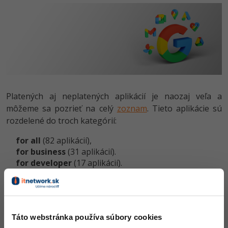
Platených aj neplatených aplikácií je naozaj veľa a
môžeme sa pozrieť na celý
zoznam
. Tieto aplikácie sú
rozdelené do troch kategórií:
for all
(82 aplikácií),
for business
(31 aplikácií).
for developer
(17 aplikácií).
Inteligentné funkcie
Možno nás zaskočí nové okno s možnosťou využívať
inteligentné funkcie
na základe nášho obsahu a
Táto webstránka používa súbory cookies
spôsobu, ako túto službu využijeme. A tiež možnosť