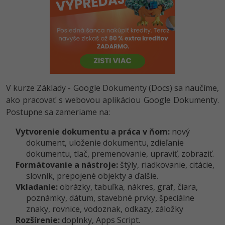
-80%
Python
WordPress
-80%
-30%
JavaScript
SEO
-80%
PHP
UX
-80%
C++
Business
V kurze Základy - Google Dokumenty (Docs) sa naučíme,
ako pracovať s webovou aplikáciou Google Dokumenty.
-80%
-30%
Swift
Copywriting
Postupne sa zameriame na:
-80%
-80%
Vytvorenie dokumentu a práca v ňom:
Kotlin
nový
MS Office
dokument, uloženie dokumentu, zdieľanie
-80%
dokumentu, tlač, premenovanie, upraviť, zobraziť.
Céčko
Google Dokumenty
Formátovanie a nástroje:
štýly, riadkovanie, citácie,
slovník, prepojené objekty a ďalšie.
VB.NET
Time management
Vkladanie:
obrázky, tabuľka, nákres, graf, čiara,
poznámky, dátum, stavebné prvky, špeciálne
SQL
Fórum
znaky, rovnice, vodoznak, odkazy, záložky
Rozšírenie:
doplnky, Apps Script.
-80%