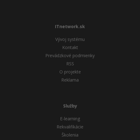
-15%
Adobe XD
-25%
Adobe InDesign
ITnetwork.sk
Adobe After Effects
Vývoj systému
Kontakt
-80%
Blender
Prevádzkové podmienky
RSS
Inkscape
O projekte
Reklama
-80%
Fotografovanie
Video
Služby
Ostatné
E-learning
Fórum
Rekvalifikácie
Školenia