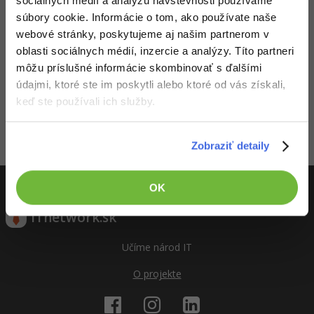
UML
sociálnych médií a analýzu návštevnosti používame
Linux a UNIX
plochou
súbory cookie. Informácie o tom, ako používate naše
-41%
Nehodnotené
ZADARMO
Algoritmy
webové stránky, poskytujeme aj našim partnerom v
Siete
oblasti sociálnych médií, inzercie a analýzy. Títo partneri
-10%
Umelá inteligencia
môžu príslušné informácie skombinovať s ďalšími
Kybernetická bezpečnost
údajmi, ktoré ste im poskytli alebo ktoré od vás získali,
Pre deti
Elektronický podpis
keď ste používali ich služby.
Viac
Windows
Zobraziť detaily
Aktivity
Fórum
Kurzy dizajnu
OK
-80%
HTML/CSS
Príbehy absolventov
ITnetwork.sk
-80%
Blog
Photoshop
Učíme národ IT
Médiá
-80%
Adobe Illustrator
O projekte
Kariéra
-30%
Adobe Lightroom