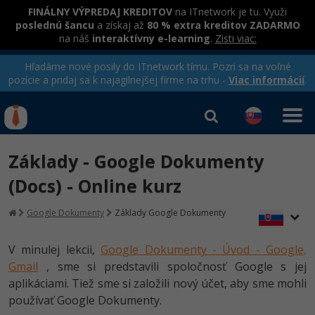
FINÁLNY VÝPREDAJ KREDITOV
na ITnetwork je tu. Využi
poslednú šancu
a získaj až
80 % extra kreditov ZADARMO
na náš
interaktívny e-learning
.
Zisti viac:
Hľadáme nové posily do ITnetwork tímu. Pozri sa na voľné
pozície a pridaj sa k najagilnejšej firme na trhu -
Viac informácií
.
Kurzy Úrad Práce
Od
0 EUR
Základy - Google Dokumenty
Prihlásiť sa
|
Registrovať
IT e-learning
Rekvalifikačné kurzy
(Docs) - Online kurz
hradené úradom práce
Kurzy programovania
Google Dokumenty
Základy Google Dokumenty
Ako začať?
Kurzy e-commerce
V minulej lekcii,
Google Dokumenty - Úvod - Google,
-80%
Gmail
, sme si predstavili spoločnosť Google s jej
Java
Testovanie softvéru
aplikáciami. Tiež sme si založili nový účet, aby sme mohli
-80%
-30%
používať Google Dokumenty.
C# .NET
Marketing