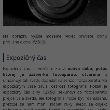
Na obrázku vyššie môžeme vidieť privreté clonu
približne okolo
f/5.6
Expozičný čas
Expozičný čas je veličina, ktorá
udáva dobu, počas
ktorej je uzávierka fotoaparátu otvorená
a
umožňuje tak svetlu dopadať na senzor fotoaparátu. Na
expozičným čase závisí
ostrosť
fotografie. Pokiaľ je
expozičný čas dlhý (
sekundy) do fotoaparátu
1/50
prejde veľa svetla, ale fotografia môže byť rozmazaná,
pretože sa nám mohli klopať ruky, alebo sa objekt
pohyboval príliš rýchlo. Pokiaľ je expozičný čas krátky