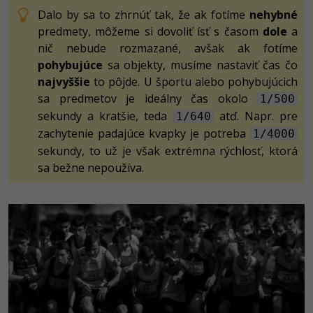
Dalo by sa to zhrnúť tak, že ak fotíme
nehybné
predmety, môžeme si dovoliť ísť s časom
dole
a
nič nebude rozmazané, avšak ak fotíme
pohybujúce
sa objekty, musíme nastaviť čas čo
najvyššie
to pôjde. U športu alebo pohybujúcich
sa predmetov je ideálny čas okolo
1/500
sekundy a kratšie, teda
atď. Napr. pre
1/640
zachytenie padajúce kvapky je potreba
1/4000
sekundy, to už je však extrémna rýchlosť, ktorá
sa bežne nepoužíva.