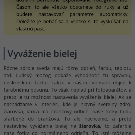
Časom to ale všetko dostanete do ruky a už
budete nastavovať parametre automaticky.
Dôležité je nebáť sa a všetko si to vyskúšať na
vlastnú päsť.
Vyváženie bielej
Rôzne zdroje svetla majú rôzny odtieň, farbu, teplotu
atď. Ľudský mozog dokáže vyhodnotiť tú správnu,
neskreslenú farbu, takže v našom vnímaní dôjde k
farebnému posunu. To však neplatí pri fotoaparátov, a
preto je tu možnosť nastavenia vyváženia bielej. Ak sa
nachádzame v interiéri, kde je hlavný svetelný zdroj
žiarovka, ktorá má oranžový odtieň, naše fotky budú
sfarbené do oranžova. To ale nechceme, a preto
nastavíme vyváženie bielej na
žiarovka,
to zafarbia
naše fotky do normálneho odtieňa. To isté môžeme