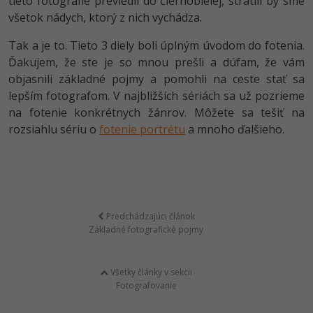
tieto fotografie previedli do čiernobielej, stratili by sme
všetok nádych, ktorý z nich vychádza.
Tak a je to. Tieto 3 diely boli úplným úvodom do fotenia.
Ďakujem, že ste je so mnou prešli a dúfam, že vám
objasnili základné pojmy a pomohli na ceste stať sa
lepším fotografom. V najbližších sériách sa už pozrieme
na fotenie konkrétnych žánrov. Môžete sa tešiť na
rozsiahlu sériu o
fotenie portrétu
a mnoho ďalšieho.
Predchádzajúci článok
Základné fotografické pojmy
Všetky články v sekcii
Fotografovanie