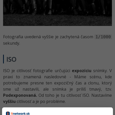
Fotografia uvedená vyššie je zachytená časom
1/1000
sekundy.
ISO
ISO je citlivosť fotografie určujúci
expozíciu
snímky. V
praxi to znamená nasledovné - Máme scénu, kde
potrebujeme presne ten expozičný čas a clonu, ktorý
sme už nastavili, ale snímka je príliš tmavý, tzv.
Podexponovaná.
Od toho je tu citlivosť ISO. Nastavíme
vyššiu
citlivosť a je po probléme.
Zas tak ľahké to ale bohužiaľ niekedy nie je.
Čím vyššia