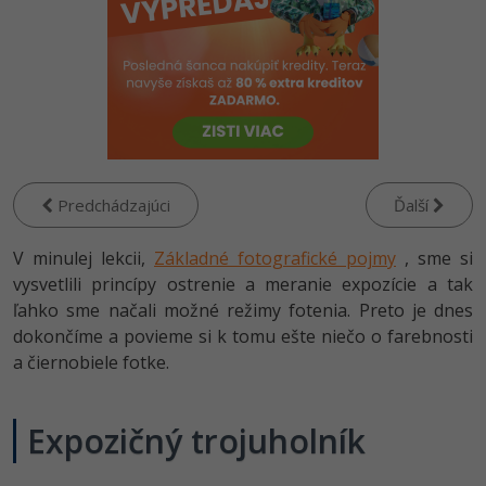
-80%
-80%
Python
WordPress
Photoshop
-80%
-30%
-80%
JavaScript
SEO
Adobe Illustrator
-80%
-30%
PHP
UX
Adobe Lightroom
-80%
-15%
C++
Business
Adobe XD
Predchádzajúci
Ďalší
-80%
-30%
-25%
Swift
Copywriting
Adobe InDesign
V minulej lekcii,
Základné fotografické pojmy
, sme si
-80%
-80%
vysvetlili princípy ostrenie a meranie expozície a tak
Kotlin
MS Office
Adobe After Effects
ľahko sme načali možné režimy fotenia. Preto je dnes
-80%
-80%
Céčko
dokončíme a povieme si k tomu ešte niečo o farebnosti
Google Dokumenty
Blender
a čiernobiele fotke.
VB.NET
Time management
Inkscape
Expozičný trojuholník
-80%
SQL
Fórum
Fotografovanie
-80%