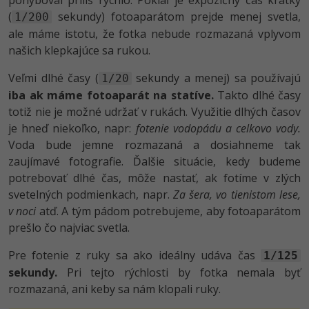
(
sekundy) fotoaparátom prejde menej svetla,
1/200
ale máme istotu, že fotka nebude rozmazaná vplyvom
našich klepkajúce sa rukou.
Veľmi dlhé časy (
sekundy a menej) sa používajú
1/20
iba ak máme fotoaparát na statíve.
Takto dlhé časy
totiž nie je možné udržať v rukách. Využitie dlhých časov
je hneď niekoľko, napr:
fotenie vodopádu a celkovo vody.
Voda bude jemne rozmazaná a dosiahneme tak
zaujímavé fotografie. Ďalšie situácie, kedy budeme
potrebovať dlhé čas, môže nastať, ak fotíme v zlých
svetelných podmienkach, napr.
Za šera, vo tienistom lese,
v noci
atď. A tým pádom potrebujeme, aby fotoaparátom
prešlo čo najviac svetla.
Pre fotenie z ruky sa ako ideálny udáva čas
1/125
sekundy.
Pri tejto rýchlosti by fotka nemala byť
rozmazaná, ani keby sa nám klopali ruky.