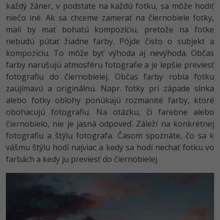
každý žáner, v podstate na každú fotku, sa môže hodiť
niečo iné. Ak sa chceme zamerať na čiernobiele fotky,
mali by mať bohatú kompozíciu, pretože na fotke
nebudú pútať žiadne farby. Pôjde čisto o subjekt a
kompozíciu. To môže byť výhoda aj nevýhoda. Občas
farby narušujú atmosféru fotografie a je lepšie previesť
fotografiu do čiernobielej. Občas farby robia fotku
zaujímavú a originálnu. Napr. fotky pri západe slnka
alebo fotky oblohy ponúkajú rozmanité farby, ktoré
obohacujú fotografiu. Na otázku, či farebne alebo
čiernobielo, nie je jasná odpoveď. Záleží na konkrétnej
fotografiu a štýlu fotografa. Časom spoznáte, čo sa k
vášmu štýlu hodí najviac a kedy sa hodí nechať fotku vo
farbách a kedy ju previesť do čiernobielej.