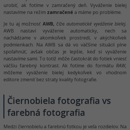
urobiť, ak fotíme v zamračený deň. Vyváženie bielej
nastavíme na režim
zamračené
a máme po probléme.
Je tu aj možnosť
AWB,
čiže
automatické vyváženie bielej.
AWB nastaví vyváženie automaticky, nech sa
nachádzame v akomkoľvek prostredí, v akýchkoľvek
podmienkach. Na AWB sa dá vo väčšine situácií plne
spoľahnúť, avšak občas je lepšie, keď si vyváženie
nastavíme sami. To totiž môže častokrát do fotiek vniesť
väčšiu farebný kontrast. Ak fotíme do formátu
RAW,
môžeme vyváženie bielej kedykoľvek vo vhodnom
editore zmeniť bez straty kvality fotografie.
Čiernobiela fotografia vs
farebná fotografia
Medzi čiernobielu a farebnú fotkou je veľa rozdielov. Na