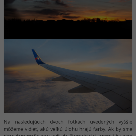
Na nasledujúcich dvoch fotkách uvedených vyššie
môžeme vidieť, akú veľkú úlohu hrajú farby. Ak by sme