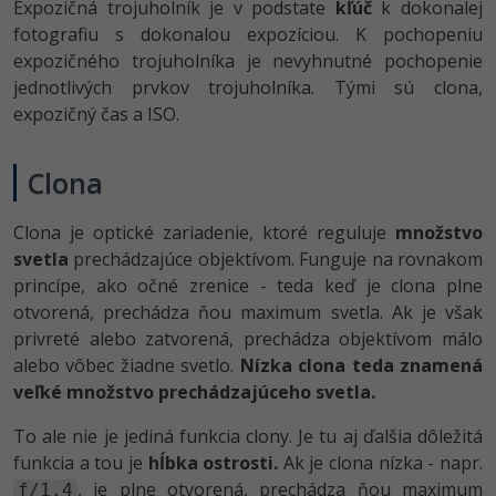
UML
Linux a UNIX
Expozičná trojuholník je v podstate
kľúč
k dokonalej
Video
fotografiu s dokonalou expozíciou. K pochopeniu
-41%
Algoritmy
Siete
expozičného trojuholníka je nevyhnutné pochopenie
Ostatné
jednotlivých prvkov trojuholníka. Tými sú clona,
-10%
Umelá inteligencia
Kybernetická bezpečnost
expozičný čas a ISO.
Fórum
Pre deti
Elektronický podpis
Príbehy absolventov
Clona
Viac
Windows
Blog
Clona je optické zariadenie, ktoré reguluje
množstvo
svetla
prechádzajúce objektívom. Funguje na rovnakom
Médiá
Fórum
princípe, ako očné zrenice - teda keď je clona plne
Kariéra
otvorená, prechádza ňou maximum svetla. Ak je však
privreté alebo zatvorená, prechádza objektívom málo
alebo vôbec žiadne svetlo.
Nízka clona teda znamená
veľké množstvo prechádzajúceho svetla.
To ale nie je jediná funkcia clony. Je tu aj ďalšia dôležitá
funkcia a tou je
hĺbka ostrosti.
Ak je clona nízka - napr.
, je plne otvorená, prechádza ňou maximum
f/1.4