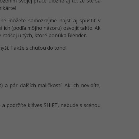
žením svojej práce uložíte aj to, že ste sa
ikárte!
ené môžete samozrejme nájsť aj spustiť v
i ich (podľa môjho názoru) osvojiť takto. Ak
 radšej u tých, ktoré ponúka Blender.
myši. Takže s chuťou do toho!
a pár ďalších maličkostí. Ak ich nevidíte,
é a podržíte kláves SHIFT, nebude s scénou