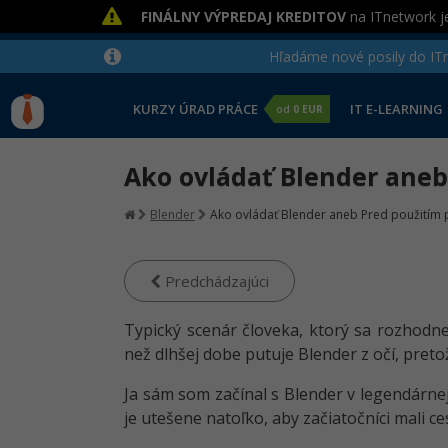
FINÁLNY VÝPREDAJ KREDITOV
na ITnetwork je
Hľadáme nové posily do ITne
KURZY ÚRAD PRÁCE
IT E-LEARNING
od
0 EUR
Ako ovládať Blender aneb
Blender
Ako ovládať Blender aneb Pred použitím 
Predchádzajúci
Typický scenár človeka, ktorý sa rozhodne 
než dlhšej dobe putuje Blender z očí, pretož
Ja sám som začínal s Blender v legendárnej 
je utešene natoľko, aby začiatočníci mali ce