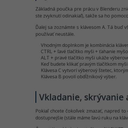
Základná poučka pre prácu v Blenderu zni
ste zvyknutí odinakiaľ), takže sa ho pomoc
Ďalej sa zoznámte s klávesom A. Tá buď vš
používať neustále.
Vhodným doplnkom je kombinácia klávesov
CTRL + ľavé tlačítko myši + ťahanie myš
ALT + pravé tlačítko myši ukáže výberov
Keď budete klikať pravým tlačítkom myši 
Klávesa C vytvorí výberový štetec, ktorý
Klávesa B povolí obdĺžnikový výber.
Vkladanie, skrývanie
Pokiaľ chcete čokoľvek zmazať, napred to 
dostupnejšie (stále máme ľavú ruku na kláve