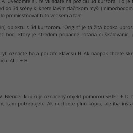
+ A. Uvedomte si, že vkladáte na pozíciu 3d kurzora. To je
ď do 3d scény kliknete ľavým tlačítkom myši (mimochodom, 
olo premiestňovať túto vec sem a tam!
gin) objektu s 3d kurzorom. "Origin" je tá žltá bodka upros
ž bod, ktorý je stredom prípadné rotácia či škálovanie, 
ryť, označte ho a použite klávesu H. Ak naopak chcete skr
lačte ALT + H.
. Blender kopíruje označený objekt pomocou SHIFT + D, t
, kam potrebujete. Ak nechcete plnú kópiu, ale iba inštanc