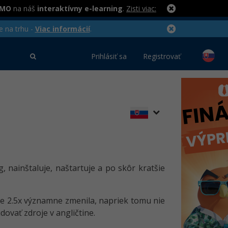
RMO
na náš
interaktívny e-learning
.
Zisti viac:
e na trhu -
Viac informácií
.
Prihlásiť sa
Registrovať
, nainštaluje, naštartuje a po skôr kratšie
rzie 2.5x významne zmenila, napriek tomu nie
dovať zdroje v angličtine.