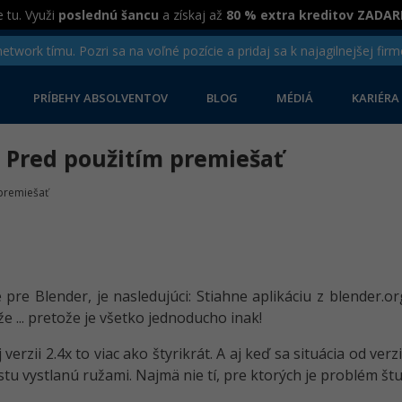
 tu. Využi
poslednú šancu
a získaj až
80 % extra kreditov ZADA
twork tímu. Pozri sa na voľné pozície a pridaj sa k najagilnejšej firm
PRÍBEHY ABSOLVENTOV
BLOG
MÉDIÁ
KARIÉRA
 Pred použitím premiešať
premiešať
pre Blender, je nasledujúci: Stiahne aplikáciu z blender.org
e ... pretože je všetko jednoducho inak!
verzii 2.4x to viac ako štyrikrát. A aj keď sa situácia od ve
stu vystlanú ružami. Najmä nie tí, pre ktorých je problém štu