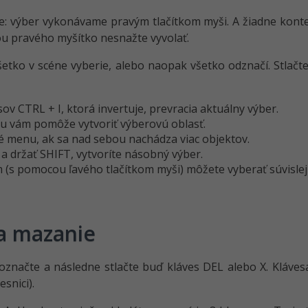
e: výber vykonávame pravým tlačítkom myši. A žiadne konte
ou pravého myšítko nesnažte vyvolať.
etko v scéne vyberie, alebo naopak všetko odznačí. Stlačte 
 CTRL + I, ktorá invertuje, prevracia aktuálny výber.
ou vám pomôže vytvoriť výberovú oblasť.
é menu, ak sa nad sebou nachádza viac objektov.
a držať SHIFT, vytvoríte násobný výber.
m (s pomocou ľavého tlačítkom myši) môžete vyberať súvislej 
 a mazanie
označte a následne stlačte buď kláves DEL alebo X. Kláve
snici).