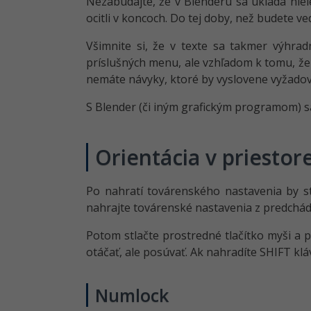
Nezabúdajte, že v Blenderu sa ukladá niele
ocitli v koncoch. Do tej doby, než budete v
Všimnite si, že v texte sa takmer výhra
príslušných menu, ale vzhľadom k tomu, že v
nemáte návyky, ktoré by vyslovene vyžadova
S Blender (či iným grafickým programom) sa
Orientácia v priestor
Po nahratí továrenského nastavenia by ste
nahrajte továrenské nastavenia z predchádz
Potom stlačte prostredné tlačítko myši a 
otáčať, ale posúvať. Ak nahradíte SHIFT k
Numlock