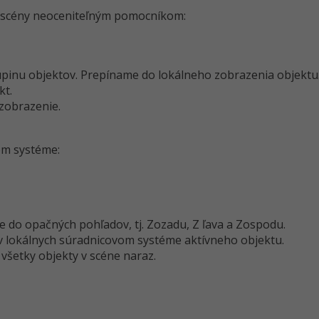
d scény neoceniteľným pomocníkom:
upinu objektov. Prepíname do lokálneho zobrazenia objektu
kt.
zobrazenie.
om systéme:
 do opačných pohľadov, tj. Zozadu, Z ľava a Zospodu.
 lokálnych súradnicovom systéme aktívneho objektu.
 všetky objekty v scéne naraz.