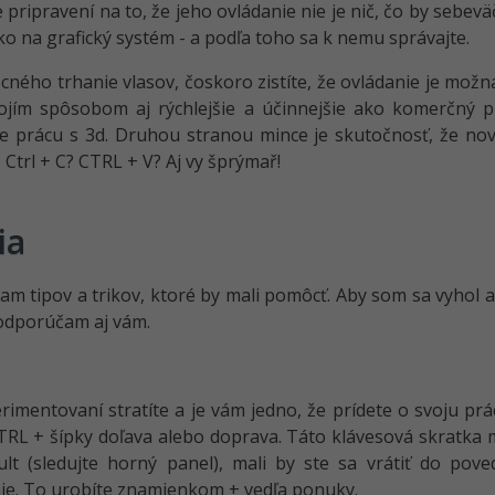
pripravení na to, že jeho ovládanie nie je nič, čo by sebev
ko na grafický systém - a podľa toho sa k nemu správajte.
ého trhanie vlasov, čoskoro zistíte, že ovládanie je možná
ojím spôsobom aj rýchlejšie a účinnejšie ako komerčný p
e prácu s 3d. Druhou stranou mince je skutočnosť, že nov
. Ctrl + C? CTRL + V? Aj vy šprýmař!
ia
nam tipov a trikov, ktoré by mali pomôcť. Aby som sa vyhol 
 odporúčam aj vám.
rimentovaní stratíte a je vám jedno, že prídete o svoju prác
L + šípky doľava alebo doprava. Táto klávesová skratka m
t (sledujte horný panel), mali by ste sa vrátiť do pov
nie. To urobíte znamienkom + vedľa ponuky.