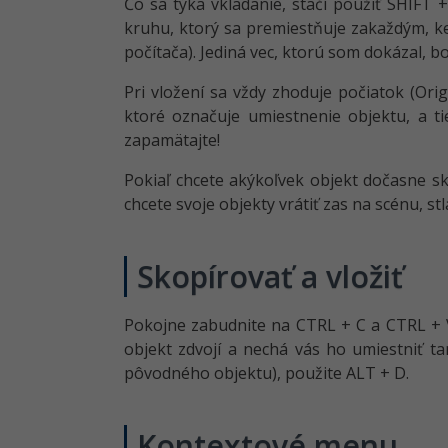
Čo sa týka vkladanie, stačí použiť SHIFT 
kruhu, ktorý sa premiestňuje zakaždým, ke
počítača). Jediná vec, ktorú som dokázal, b
Pri vložení sa vždy zhoduje počiatok (Ori
ktoré označuje umiestnenie objektu, a tie
zapamätajte!
Pokiaľ chcete akýkoľvek objekt dočasne sk
chcete svoje objekty vrátiť zas na scénu, st
Skopírovať a vložiť
Pokojne zabudnite na CTRL + C a CTRL + V
objekt zdvojí a nechá vás ho umiestniť tam
pôvodného objektu), použite ALT + D.
Kontextové menu