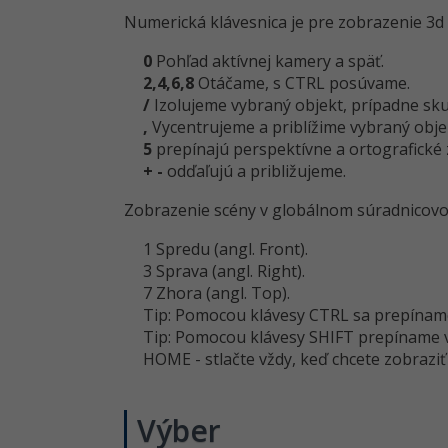
Numerická klávesnica je pre zobrazenie 3
0
Pohľad aktívnej kamery a späť.
2,4,6,8
Otáčame, s CTRL posúvame.
/
Izolujeme vybraný objekt, prípadne sk
,
Vycentrujeme a priblížime vybraný obje
5
prepínajú perspektívne a ortografické 
+ -
odďaľujú a približujeme.
Zobrazenie scény v globálnom súradnicov
1 Spredu (angl. Front).
3 Sprava (angl. Right).
7 Zhora (angl. Top).
Tip: Pomocou klávesy CTRL sa prepíname
Tip: Pomocou klávesy SHIFT prepíname v
HOME - stlačte vždy, keď chcete zobraziť
Výber