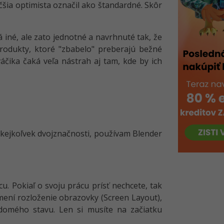
äčšia optimista označil ako štandardné. Skôr
 iné, ale zato jednotné a navrhnuté tak, že
rodukty, ktoré "zbabelo" preberajú bežné
áčika čaká veľa nástrah aj tam, kde by ich
akejkoľvek dvojznačnosti, používam Blender
u. Pokiaľ o svoju prácu prísť nechcete, tak
ení rozloženie obrazovky (Screen Layout),
edomého stavu. Len si musíte na začiatku