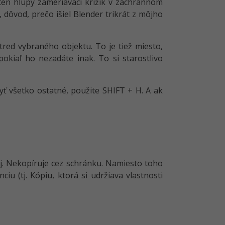
 ten hlúpy zameriavací krížik v záchrannom
dôvod, prečo išiel Blender trikrát z môjho
tred vybraného objektu. To je tiež miesto,
pokiaľ ho nezadáte inak. To si starostlivo
yť všetko ostatné, použite SHIFT + H. A ak
j. Nekopíruje cez schránku. Namiesto toho
iu (tj. Kópiu, ktorá si udržiava vlastnosti