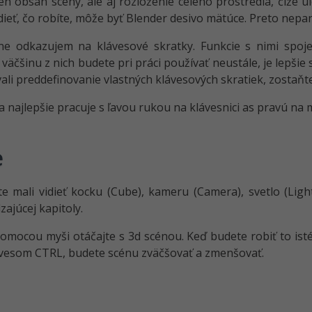
n obsah scény, ale aj rozloženie celého prostredia, čiže ulo
edieť, čo robíte, môže byť Blender desivo mätúce. Preto nepan
dne odkazujem na klávesové skratky. Funkcie s nimi spoj
äčšinu z nich budete pri práci používať neustále, je lepšie s
li preddefinovanie vlastných klávesových skratiek, zostaňte
 najlepšie pracuje s ľavou rukou na klávesnici as pravú na 
e
 mali vidieť kocku (Cube), kameru (Camera), svetlo (Light) 
ajúcej kapitoly.
pomocou myši otáčajte s 3d scénou. Keď budete robiť to ist
lávesom CTRL, budete scénu zväčšovať a zmenšovať.