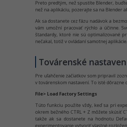
Preto predtým, než spustíte Blender, buďte 
než na aplikáciu, pozerajte sa na Blender a
Ak sa dostanete cez fázu nadávok a bezmocn
vám umožní pracovať rýchlo a účinne. Sv
štandardy, ktoré nie sú optimalizované pr
nečakal, totiž v ovládaní samotnej aplikácie
Továrenské nastaven
Pre uľahčenie začiatkov som pripravil zoz
v továrenskom nastavení. To isté dôrazne
File> Load Factory Settings
Túto funkciu použite vždy, keď sa pri expe
okrem bežného CTRL + Z môžete skúsiť CTR
takže ak sa dostanete na hodnotu Defaul
experimentovanie vytvoriť vlastné rozlože