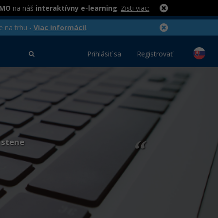
RMO
na náš
interaktívny e-learning
.
Zisti viac:
e na trhu -
Viac informácií
.
Prihlásiť sa
Registrovať
 stene
“