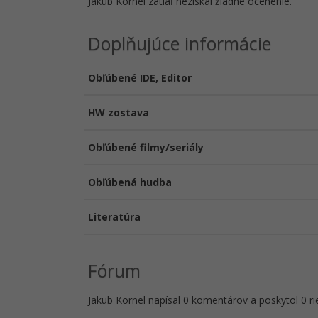
Jakub Kornel zatiaľ nezískal žiadne ocenenie.
Doplňujúce informácie
Obľúbené IDE, Editor
HW zostava
Obľúbené filmy/seriály
Obľúbená hudba
Literatúra
Fórum
Jakub Kornel napísal 0 komentárov a poskytol 0 ri