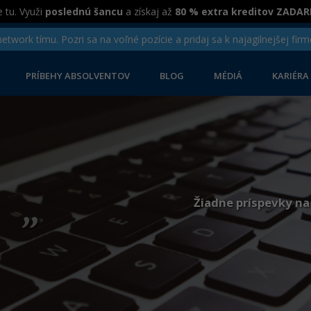
 tu. Využi
poslednú šancu
a získaj až
80 % extra kreditov ZADA
twork tímu. Pozri sa na voľné pozície a pridaj sa k najagilnejšej firm
PRÍBEHY ABSOLVENTOV
BLOG
MÉDIÁ
KARIÉRA
„
Žiadne príspevky na