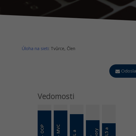
Úloha na sieti
: Tvůrce, Člen
Odosla
Vedomosti
PHP - MVC
PHP - OOP