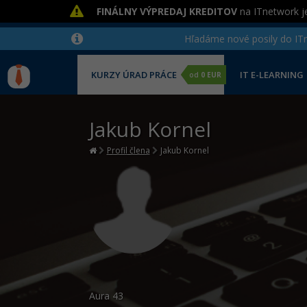
FINÁLNY VÝPREDAJ KREDITOV
na ITnetwork je
Hľadáme nové posily do ITne
KURZY ÚRAD PRÁCE
IT E-LEARNING
od
0 EUR
Jakub Kornel
Profil člena
Jakub Kornel
Aura
43