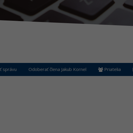
ť správu
Odoberať člena Jakub Kornel
Priatelia