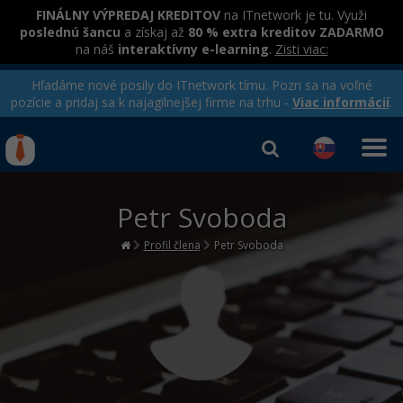
FINÁLNY VÝPREDAJ KREDITOV
na ITnetwork je tu. Využi
poslednú šancu
a získaj až
80 % extra kreditov ZADARMO
na náš
interaktívny e-learning
.
Zisti viac:
Hľadáme nové posily do ITnetwork tímu. Pozri sa na voľné
pozície a pridaj sa k najagilnejšej firme na trhu -
Viac informácií
.
Kurzy Úrad Práce
Od
0 EUR
Petr Svoboda
Prihlásiť sa
|
Registrovať
IT e-learning
Rekvalifikačné kurzy
hradené úradom práce
Profil člena
Petr Svoboda
Príbehy absolventov
Kurzy programovania
Blog
Ako začať?
Kurzy e-commerce
Médiá
-80%
Java
Testovanie softvéru
Kurzy dizajnu
Kariéra
-80%
-30%
-80%
C# .NET
Marketing
HTML/CSS