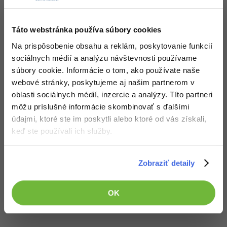
Správa pomenovaných
oblastí v Exceli
V tutoriáli pre pokročilých
Táto webstránka používa súbory cookies
používateľov Excelu si
predstavíme pomenované
Na prispôsobenie obsahu a reklám, poskytovanie funkcií
oblasti, správcu názvov a
sociálnych médií a analýzu návštevnosti používame
uvedieme sa do práce s
súbory cookie. Informácie o tom, ako používate naše
hárkami.
webové stránky, poskytujeme aj našim partnerom v
oblasti sociálnych médií, inzercie a analýzy. Títo partneri
Zobraziť všetko (59)
môžu príslušné informácie skombinovať s ďalšími
údajmi, ktoré ste im poskytli alebo ktoré od vás získali,
keď ste používali ich služby.
Ocenenie
Petr Svoboda zatiaľ nezískal žiadne ocenenie.
Zobraziť detaily
Doplňujúce informácie
OK
Obľúbené IDE, Editor