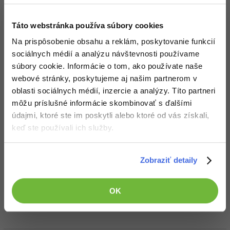
Tvorba šablóny v Adobe
Photoshop - Začíname
V prvej lekcii si ukážeme
Táto webstránka používa súbory cookies
prispôsobenie pracovnej
plochy, pár klávesových
Na prispôsobenie obsahu a reklám, poskytovanie funkcií
skratiek a hrubý návrh
sociálnych médií a analýzu návštevnosti používame
šablóny.
súbory cookie. Informácie o tom, ako používate naše
webové stránky, poskytujeme aj našim partnerom v
oblasti sociálnych médií, inzercie a analýzy. Títo partneri
Zobraziť všetko (9)
môžu príslušné informácie skombinovať s ďalšími
údajmi, ktoré ste im poskytli alebo ktoré od vás získali,
Ocenenie
keď ste používali ich služby.
Libor Šmíd zatiaľ nezískal žiadne ocenenie.
Zobraziť detaily
Doplňujúce informácie
OK
Obľúbené IDE, Editor