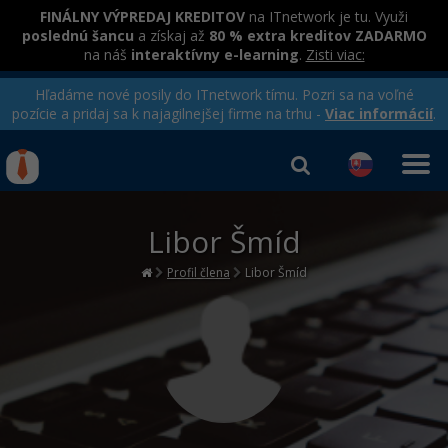
FINÁLNY VÝPREDAJ KREDITOV
na ITnetwork je tu. Využi
poslednú šancu
a získaj až
80 % extra kreditov ZADARMO
na náš
interaktívny e-learning
.
Zisti viac:
Hľadáme nové posily do ITnetwork tímu. Pozri sa na voľné
pozície a pridaj sa k najagilnejšej firme na trhu -
Viac informácií
.
Kurzy Úrad Práce
Od
0 EUR
Libor Šmíd
Prihlásiť sa
|
Registrovať
IT e-learning
Rekvalifikačné kurzy
hradené úradom práce
Profil člena
Libor Šmíd
Príbehy absolventov
Kurzy programovania
Blog
Ako začať?
Kurzy e-commerce
Médiá
-80%
Java
Testovanie softvéru
Kurzy dizajnu
Kariéra
-80%
-30%
-80%
C# .NET
Marketing
HTML/CSS