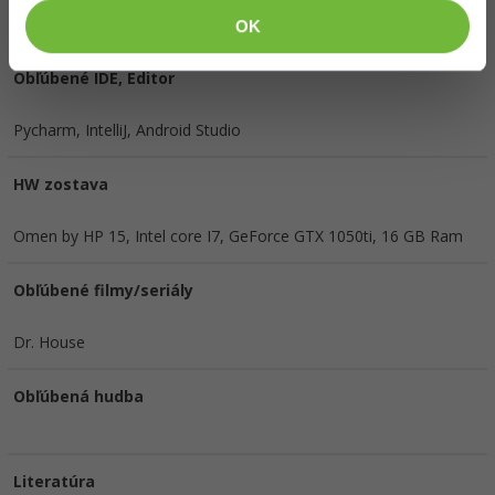
Česká republika, Hlavní město Praha, Praha.
Vyhľadať kolegov
OK
Obľúbené IDE, Editor
Pycharm, IntelliJ, Android Studio
HW zostava
Omen by HP 15, Intel core I7, GeForce GTX 1050ti, 16 GB Ram
Obľúbené filmy/seriály
Dr. House
Obľúbená hudba
Literatúra