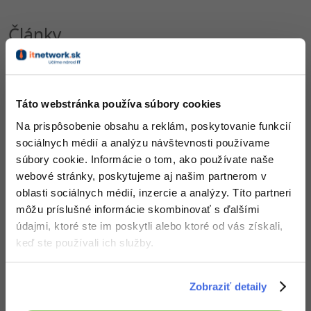
Články
Budúcnosť umelej
inteligencie
Článok všeobecne popisuje
ako funguje umelá
Táto webstránka používa súbory cookies
inteligencia, vysvetľuje jej
princípy, snaží sa odpovedať
Na prispôsobenie obsahu a reklám, poskytovanie funkcií
na otázku, ako to bude
sociálnych médií a analýzu návštevnosti používame
vyzerať s AI v budúcnosti.
súbory cookie. Informácie o tom, ako používate naše
webové stránky, poskytujeme aj našim partnerom v
Zobraziť všetko (1)
oblasti sociálnych médií, inzercie a analýzy. Títo partneri
môžu príslušné informácie skombinovať s ďalšími
údajmi, ktoré ste im poskytli alebo ktoré od vás získali,
Ocenenie
keď ste používali ich služby.
Petr Jeřábek zatiaľ nezískal žiadne ocenenie.
Zobraziť detaily
Doplňujúce informácie