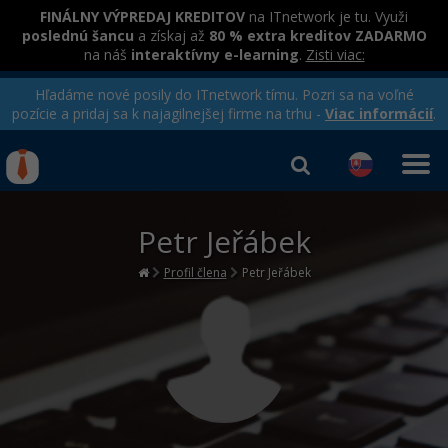
FINÁLNY VÝPREDAJ KREDITOV
na ITnetwork je tu. Využi
poslednú šancu
a získaj až
80 % extra kreditov ZADARMO
na náš
interaktívny e-learning
.
Zisti viac:
Hľadáme nové posily do ITnetwork tímu. Pozri sa na voľné
pozície a pridaj sa k najagilnejšej firme na trhu -
Viac informácií
.
Kurzy Úrad Práce
Od
0 EUR
Petr Jeřábek
Prihlásiť sa
|
Registrovať
IT e-learning
Rekvalifikačné kurzy
hradené úradom práce
Profil člena
Petr Jeřábek
Príbehy absolventov
Kurzy programovania
Blog
Ako začať?
Kurzy e-commerce
Médiá
-80%
Java
Testovanie softvéru
Kurzy dizajnu
Kariéra
-80%
-30%
-80%
C# .NET
Marketing
HTML/CSS