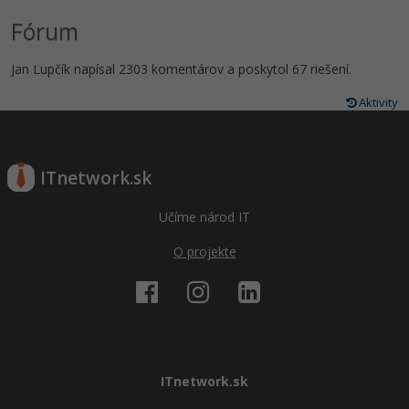
Fórum
Jan Lupčík napísal 2303 komentárov a poskytol 67 riešení.
Aktivity
ITnetwork.sk
Učíme národ IT
O projekte
ITnetwork.sk