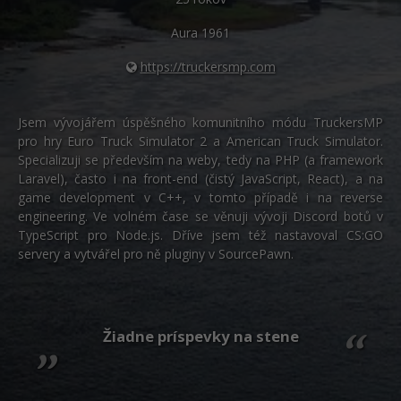
-80%
-80%
Python
WordPress
Photoshop
Aura
1961
-80%
-30%
-80%
JavaScript
https://truckersmp.com
SEO
Adobe Illustrator
-80%
-30%
PHP
UX
Adobe Lightroom
Jsem vývojářem úspěšného komunitního módu TruckersMP
pro hry Euro Truck Simulator 2 a American Truck Simulator.
-80%
-15%
C++
Business
Adobe XD
Specializuji se především na weby, tedy na PHP (a framework
Laravel), často i na front-end (čistý JavaScript, React), a na
-80%
-30%
-25%
Swift
Copywriting
game development v C++, v tomto případě i na reverse
Adobe InDesign
engineering. Ve volném čase se věnuji vývoji Discord botů v
-80%
-80%
Kotlin
TypeScript pro Node.js. Dříve jsem též nastavoval CS:GO
MS Office
Adobe After Effects
servery a vytvářel pro ně pluginy v SourcePawn.
-80%
-80%
Céčko
Google Dokumenty
Blender
VB.NET
„
Time management
Inkscape
Žiadne príspevky na stene
“
-80%
SQL
Fórum
Fotografovanie
-80%