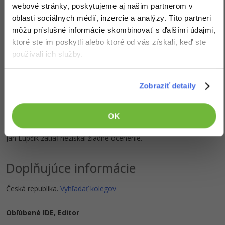
vytvoriť stĺpcový,
webové stránky, poskytujeme aj našim partnerom v
responzívny layout.
oblasti sociálnych médií, inzercie a analýzy. Títo partneri
môžu príslušné informácie skombinovať s ďalšími údajmi,
Zobraziť všetko (25)
ktoré ste im poskytli alebo ktoré od vás získali, keď ste
používali ich služby.
Software
Zobraziť detaily
Zobraziť všetko (1)
OK
Ocenenie
Jan Lupčík zatiaľ nezískal žiadne ocenenie.
Doplňujúce informácie
Česká republika.
Vyhľadať kolegov
Obľúbené IDE, Editor