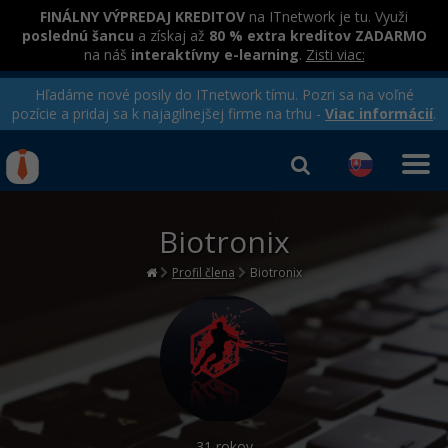
FINÁLNY VÝPREDAJ KREDITOV
na ITnetwork je tu. Využi
poslednú šancu
a získaj až
80 % extra kreditov ZADARMO
na náš
interaktívny e-learning
.
Zisti viac:
Hľadáme nové posily do ITnetwork tímu. Pozri sa na voľné
pozície a pridaj sa k najagilnejšej firme na trhu -
Viac informácií
.
Kurzy Úrad Práce
Od
0 EUR
Biotronix
Prihlásiť sa
|
Registrovať
IT e-learning
Rekvalifikačné kurzy
hradené úradom práce
Profil člena
Biotronix
Príbehy absolventov
Kurzy programovania
Blog
Ako začať?
Kurzy e-commerce
Médiá
-80%
Java
Testovanie softvéru
Kurzy dizajnu
Kariéra
-80%
-30%
-80%
C# .NET
Marketing
HTML/CSS
31 rokov