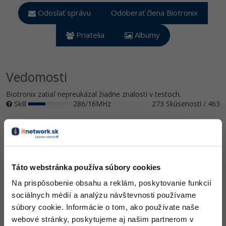
UML
Linux a UNIX
Video
Odoslať správu
Odoberať člena Biotronix
-41%
Algoritmy
Siete
Ostatné
Priatelia
Albumy
-10%
Umelá inteligencia
Kybernetická bezpečnost
Fórum
Pre deti
Vedomosti
Elektronický podpis
Biotronix zatiaľ nepreukázal žiadne znalosti v testoch.
Viac
Windows
Skill
286/16MHz
273 Skúseností / 463
Fórum
Software
Zobraziť všetko (2)
Táto webstránka používa súbory cookies
Ocenenie
Na prispôsobenie obsahu a reklám, poskytovanie funkcií
sociálnych médií a analýzu návštevnosti používame
Biotronix zatiaľ nezískal žiadne ocenenie.
súbory cookie. Informácie o tom, ako používate naše
webové stránky, poskytujeme aj našim partnerom v