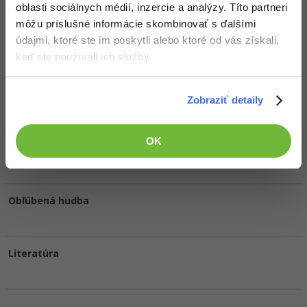
Doplňujúce informácie
oblasti sociálnych médií, inzercie a analýzy. Títo partneri
môžu príslušné informácie skombinovať s ďalšími
údajmi, ktoré ste im poskytli alebo ktoré od vás získali,
Obľúbené IDE, Editor
keď ste používali ich služby.
HW zostava
Zobraziť detaily
OK
Obľúbené filmy/seriály
Obľúbená hudba
Literatúra