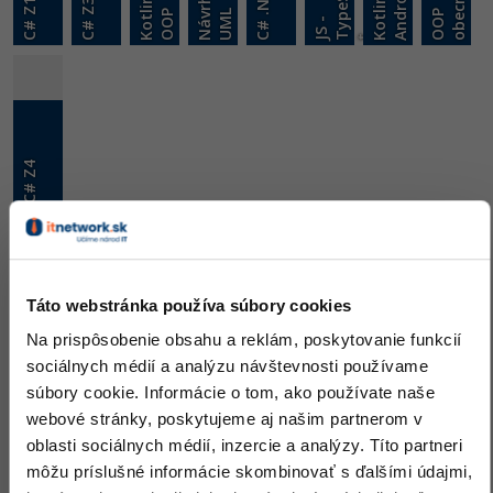
p
C# .NET
d
K
o
t
i
n
-
O
O
N
á
v
r
h
-
U
M
ě
K
o
t
l
i
n
A
n
d
r
o
i
C# Z1
C# Z3
l
P
L
O
O
P
o
b
e
c
n
S
-
T
y
p
e
S
c
r
i
J
t
C# Z4
Skill
Kvantový počítač
12007 Skúseností / overflow
Táto webstránka používa súbory cookies
Články
Na prispôsobenie obsahu a reklám, poskytovanie funkcií
Tvorba vlastnej Arduino
sociálnych médií a analýzu návštevnosti používame
knižnice - Dokončenie
súbory cookie. Informácie o tom, ako používate naše
V Arduino tutoriálu
vytvoríme jednoduchú
webové stránky, poskytujeme aj našim partnerom v
plnohodnotnú knižnicu pre
oblasti sociálnych médií, inzercie a analýzy. Títo partneri
blikanie LED diódou,
môžu príslušné informácie skombinovať s ďalšími údajmi,
zvýrazníme kľúčové slová