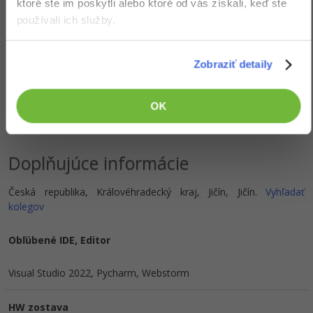
ktoré ste im poskytli alebo ktoré od vás získali, keď ste
knižnice a pripojíme príklad
použitia.
používali ich služby.
Zobraziť všetko (16)
Zobraziť detaily
Ocenenie
OK
Vašek Doškář zatiaľ nezískal žiadne ocenenie.
Doplňujúce informácie
Česká republika, Královéhradecký kraj, Jičín, Jičín.
Vyhľadať
kolegov
Obľúbené IDE, Editor
Visual Studio 2022, Pycharm, Webstorm
HW zostava