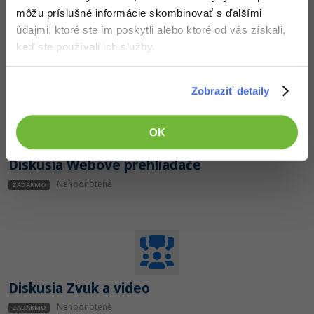
môžu príslušné informácie skombinovať s ďalšími
Diskusia Microsoft Office a kancelárske
údajmi, ktoré ste im poskytli alebo ktoré od vás získali,
aplikácie
keď ste používali ich služby.
Nehodnotené
ZADARMO
Zobraziť detaily
OK
Diskusia Webové prehliadače
Nehodnotené
ZADARMO
Diskusia Zvuk a video
Nehodnotené
ZADARMO