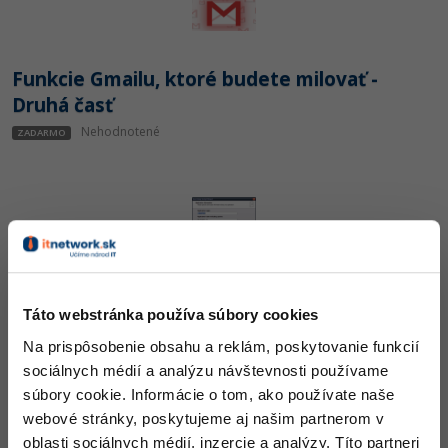
Funkcie Gmailu, ktoré budete milovať -
Druhá časť
Nehodnotené
ZADARMO
Tvoríme inštalácie k programom v Inno
Setup Compiler
Táto webstránka používa súbory cookies
Nehodnotené
ZADARMO
Na prispôsobenie obsahu a reklám, poskytovanie funkcií
sociálnych médií a analýzu návštevnosti používame
súbory cookie. Informácie o tom, ako používate naše
webové stránky, poskytujeme aj našim partnerom v
oblasti sociálnych médií, inzercie a analýzy. Títo partneri