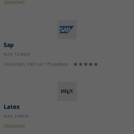
UML
Linux a UNIX
ZADARMO
Video
-41%
Algoritmy
Siete
Ostatné
-10%
Umelá inteligencia
Kybernetická bezpečnost
Fórum
Pre deti
Elektronický podpis
Sap
Kurz: 13 lekcií
Viac
Windows
ZADARMO
,
PRO od: 175 kreditov
Fórum
Latex
Kurz: 3 lekcie
ZADARMO