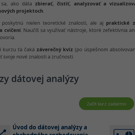
 sa, ako dáta
zbierať, čistiť, analyzovať a vizualizov
sových projektoch
.
 poskytnú nielen teoretické znalosti, ale aj
praktické 
a cvičení
. Naučíš sa využívať nástroje, ktoré zefektívnia an
ovoria.
i kurzu ťa čaká
záverečný kvíz
(po úspešnom absolvovan
ť svoje nové znalosti a zručnosti.
zy dátovej analýzy
Začít kurz zadarmo
Úvod do dátovej analýzy a