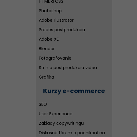
HTML a CSS
Diskusné fórum o programovaní
Photoshop
Adobe Illustrator
Proces postprodukcia
Adobe XD
Blender
Fotografovanie
Strih a postprodukcia videa
Grafika
Kurzy e-commerce
SEO
User Experience
Základy copywritingu
Diskusné fórum o podnikaní na