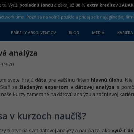
 tu. Využi
poslednú šancu
a získaj až
80 % extra kreditov ZADA
twork tímu. Pozri sa na voľné pozície a pridaj sa k najagilnejšej firm
PRÍBEHY ABSOLVENTOV
BLOG
MÉDIÁ
KARIÉRA
vá analýza
 analýza
om svete hrajú
dáta
pre väčšinu firiem
hlavnú úlohu
. Nie
 Staň sa
žiadaným expertom v dátovej analýze
a pomôž
 naše kurzy zamerané na dátovú analýzu a začni svoj kariérn
sa v kurzoch naučíš?
zy ti otvoria svet dátovej analýzy a naučia ťa, ako
využiť d