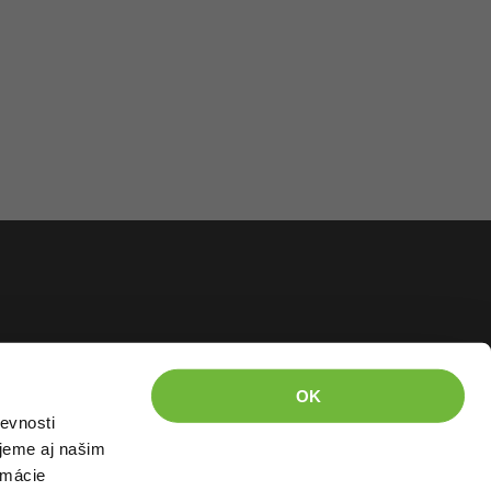
OK
evnosti
jeme aj našim
rmácie