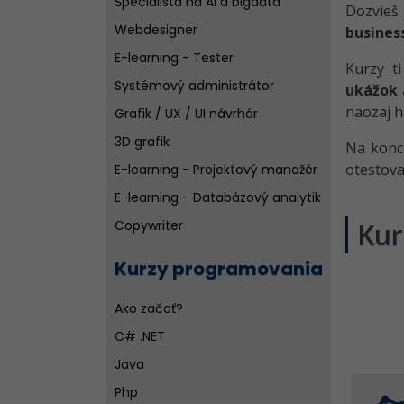
Špecialista na AI a bigdata
Dozvieš
Webdesigner
busines
E-learning - Tester
Kurzy ti
Systémový administrátor
ukážok 
naozaj h
Grafik / UX / UI návrhár
3D grafik
Na konc
otestova
E-learning - Projektový manažér
E-learning - Databázový analytik
Copywriter
Kur
Wordpress špecialista
Kurzy programovania
SEO špecialistov
Ako začať?
C# .NET
Java
Php