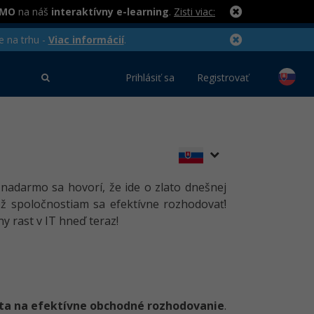
RMO
na náš
interaktívny e-learning
.
Zisti viac:
e na trhu -
Viac informácií
.
Prihlásiť sa
Registrovať
 nadarmo sa hovorí, že ide o zlato dnešnej
 spoločnostiam sa efektívne rozhodovať!
y rast v IT hneď teraz!
áta na efektívne obchodné rozhodovanie
.