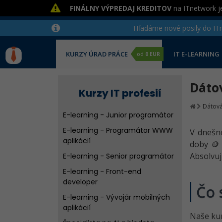
FINÁLNY VÝPREDAJ KREDITOV
na ITnetwork je
Hľadáme nové posily do ITne
KURZY ÚRAD PRÁCE
IT E-LEARNING
od
0 EUR
Dáto
Kurzy IT profesií
Dátová
E-learning - Junior programátor
E-learning - Programátor WWW
V dnešn
aplikácií
doby 🪙
Absolvuj
E-learning - Senior programátor
E-learning - Front-end
developer
Čo 
E-learning - Vývojár mobilných
aplikácií
Naše kur