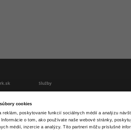
rk.sk
Služby
te
E-learning
Rekvalifikácie
 súbory cookies
stému
Školenia
 reklám, poskytovanie funkcií sociálnych médií a analýzu návšt
Pre firmy
 Informácie o tom, ako používate naše webové stránky, poskytu
ové podmienky
nych médií, inzercie a analýzy. Títo partneri môžu príslušné info