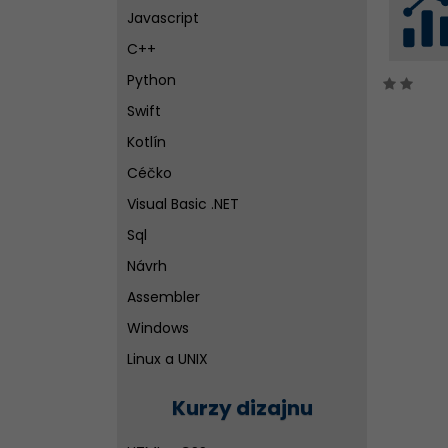
Javascript
C++
Python
Swift
Kotlín
Céčko
Visual Basic .NET
Sql
Návrh
Assembler
Windows
Linux a UNIX
Siete
Kurzy dizajnu
Ďalšie vývojové nástroje pre
tvorbu aplikácií