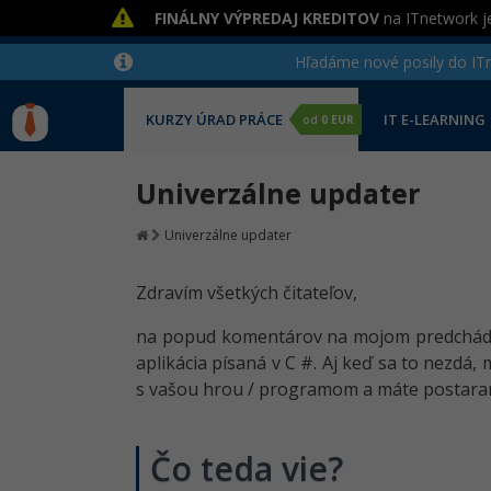
FINÁLNY VÝPREDAJ KREDITOV
na ITnetwork je
Hľadáme nové posily do ITne
KURZY ÚRAD PRÁCE
IT E-LEARNING
od
0 EUR
Univerzálne updater
Univerzálne updater
Zdravím všetkých čitateľov,
na popud komentárov na mojom predchádza
aplikácia písaná v C #. Aj keď sa to nezdá,
s vašou hrou / programom a máte postara
Čo teda vie?