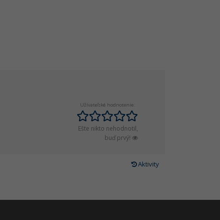
Užívateľské hodnotenie:
Ešte nikto nehodnotil,
buď prvý!
Aktivity