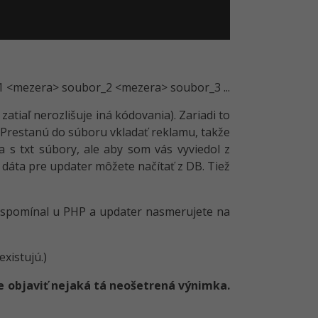
 <mezera> soubor_2 <mezera> soubor_3 ...
atiaľ nerozlišuje iná kódovania). Zariadi to
 Prestanú do súboru vkladať reklamu, takže
 s txt súbory, ale aby som vás vyviedol z
 dáta pre updater môžete načítať z DB. Tiež
m spomínal u PHP a updater nasmerujete na
xistujú.)
 objaviť nejaká tá neošetrená výnimka.