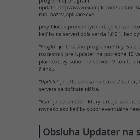
progid=muj_program
update=http://www.example.com/update_h
run=nazev_aplikace.exe
prvý bloček premenných určuje verziu, ktor
keď by na serveri bola verzia 1.0.0.1, bez pý
"ProgID"
je ID vášho programu / hry. Sú 2
rozcestník pre Updater na potrebné 10 va
plaintextový súbor na serveri. V tomto pr
článku.
"Update"
je URL adresa na script / súbor, 
servera sa dočítate nižšie.
"Run"
je parameter, ktorý určuje súbor, 
rovnako ako keď by súbor eventuálne neexi
Obsluha Updater na s