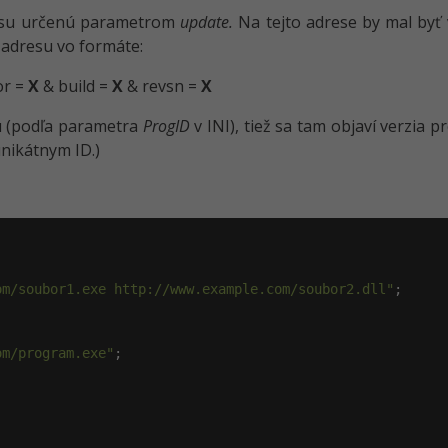
resu určenú parametrom
update.
Na tejto adrese by mal byť 
 adresu vo formáte:
or =
X
& build =
X
& revsn =
X
u (podľa parametra
ProgID
v INI), tiež sa tam objaví verzia 
unikátnym ID.)
om/soubor1.exe http://www.example.com/soubor2.dll"
;

om/program.exe"
;
