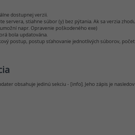
lne dostupnej verzii.
ate servera, stiahne súbor (y) bez pýtania. Ak sa verzia zhodu
o umožní napr. Opravenie poškodeného exe)
torá bola updatována.
vý postup, postup sťahovanie jednotlivých súborov, počet 
cia
dater obsahuje jedinú sekciu - [info]. Jeho zápis je nasledov