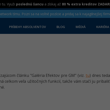
 tu. Využi
poslednú šancu
a získaj až
80 % extra kreditov ZADA
twork tímu. Pozri sa na voľné pozície a pridaj sa k najagilnejšej firm
PRÍBEHY ABSOLVENTOV
BLOG
MÉDIÁ
KARIÉRA
júcom článku "Galéria Efektov pre GM" (viz.
tu
) dnes ted
 má celkom veľa užitočných funkcií, takže vám stačí ju prib
né.