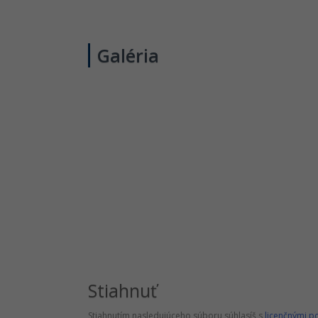
Galéria
Stiahnuť
Stiahnutím nasledujúceho súboru súhlasíš s
licenčnými 