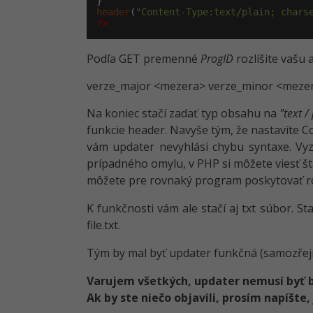
header
(
"Content-Type:text/plain; chars
?>
Podľa GET premenné
ProgID
rozlíšite vašu 
verze_major <mezera> verze_minor <mezer
Na koniec stačí zadať typ obsahu na
"text /
funkcie header. Navyše tým, že nastavíte 
vám updater nevyhlási chybu syntaxe. Vyz
prípadného omylu, v PHP si môžete viesť št
môžete pre rovnaký program poskytovať rô
K funkčnosti vám ale stačí aj txt súbor.
file.txt.
Tým by mal byť updater funkčná (samozřejm
Varujem všetkých, updater nemusí byť 
Ak by ste niečo objavili, prosím napíšte,