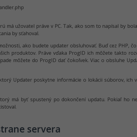
andler.php
ú má užovatel práve v PC. Tak, ako som to napísal by bola v
tania by sťahoval.
 možnosti, ako budete updater obsluhovať. Buď cez PHP, č
šich produktov. Práve vďaka ProgID ich môžete takto roz
ípade môžete do ProgID dať čokoľvek. Viac o obsluhe Upda
ktorý Updater poskytne informácie o lokácii súborov, ich v
ktorý má byť spustený po dokončení updatu. Pokiaľ ho ne
stoval.
trane servera