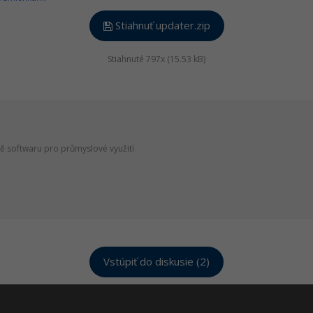
Stiahnuť updater.zip
Stiahnuté 797x (15.53 kB)
ě softwaru pro průmyslové využití
Vstúpiť do diskusie (2)