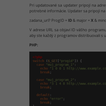
Pri updatované sa updater pripojí na ad
potrebné informácie. Updater sa pripojí na
zadana_url? ProgID =
ID
& major =
X
& min
V adrese URL sa objaví ID vášho program
aby ste každý z programov distribuovali s 
PHP:
<?php
switch
 (
$_GET
[
"progid"
]) {

case
"muj_program_1"
:

echo
"1 0 0 1 http://www.example.c
break
;

case
"muj_program_2"
:

echo
"3 1 4 8 http://www.example.c
break
;

default
:

echo
"error"
;

break
;
