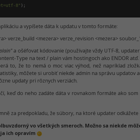
et=utf-8"
aplikáciu a vypíšete dáta k updatu v tomto formáte:
a> verze_build <mezera> verze_revision <mezera> soubor_1
 plain"
a ošéfovat kódovanie (používajte vždy UTF-8, updater z
Content-Type na text / plain vám hostingoch ako ENDOR atď.
erá to, že to nemá o moc viac výhod, než napríklad zložka
atistiky, môžete si urobiť niekde admin na správu updatov a
zne updaty pri rôznych verziách.
 Stačí, keď do neho zadáte dáta v rovnakom formáte ako so
ně za predpokladu, že súbory, na ktoré updater odkážete e
blbuvzdorný vo všetkých smeroch. Možno sa niekde môže
 ja ich opravím