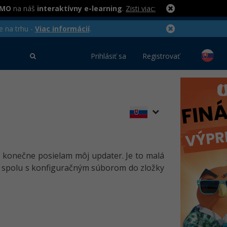
RMO
na náš
interaktívny e-learning
.
Zisti viac:
e na trhu -
Viac informácií
.
Prihlásiť sa
Registrovať
a konečne posielam môj updater. Je to malá
aliť spolu s konfiguračným súborom do zložky