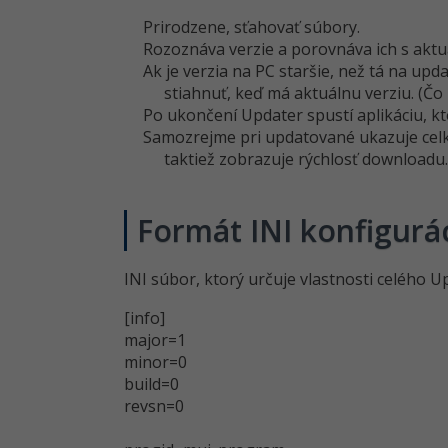
Prirodzene, sťahovať súbory.
Rozoznáva verzie a porovnáva ich s aktuá
Ak je verzia na PC staršie, než tá na upd
stiahnuť, keď má aktuálnu verziu. (Č
Po ukončení Updater spustí aplikáciu, k
Samozrejme pri updatované ukazuje celko
taktiež zobrazuje rýchlosť downloadu.
Formát INI konfigurá
INI súbor, ktorý určuje vlastnosti celého Up
[info]
major=1
minor=0
build=0
revsn=0