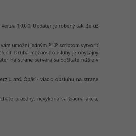
erzia 1.0.0.0. Updater je robený tak, že už
o vám umožní jedným PHP scriptom vytvoriť
členiť. Druhá možnosť obsluhy je obyčajný
ter na strane servera sa dočítate nižšie v
erziu atď. Opäť - viac o obsluhu na strane
cháte prázdny, nevykoná sa žiadna akcia,