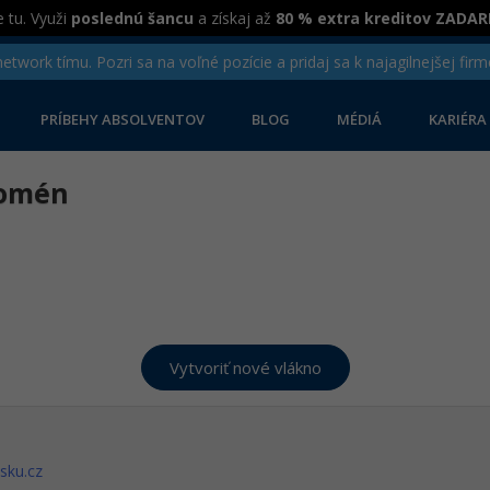
 tu. Využi
poslednú šancu
a získaj až
80 % extra kreditov ZADA
twork tímu. Pozri sa na voľné pozície a pridaj sa k najagilnejšej firm
PRÍBEHY ABSOLVENTOV
BLOG
MÉDIÁ
KARIÉRA
domén
sku.cz