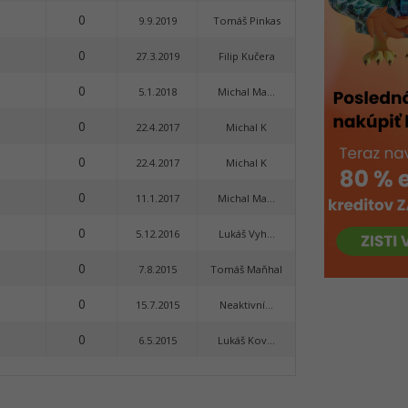
0
9.9.2019
Tomáš Pinkas
0
27.3.2019
Filip Kučera
0
5.1.2018
Michal Ma...
0
22.4.2017
Michal K
0
22.4.2017
Michal K
0
11.1.2017
Michal Ma...
0
5.12.2016
Lukáš Vyh...
0
7.8.2015
Tomáš Maňhal
0
15.7.2015
Neaktivní...
0
6.5.2015
Lukáš Kov...