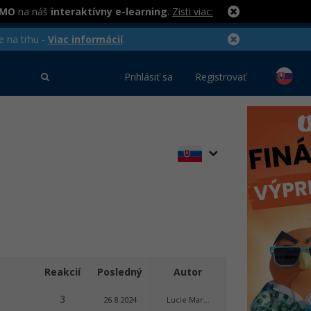
RMO
na náš
interaktívny e-learning
.
Zisti viac:
e na trhu -
Viac informácií
.
Prihlásiť sa
Registrovať
Reakcií
Posledný
Autor
3
26.8.2024
Lucie Mar...