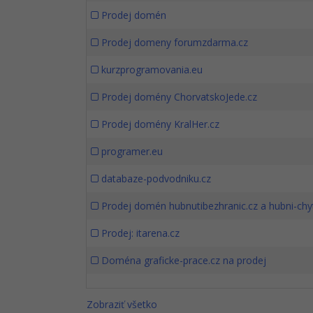
Prodej domén
Prodej domeny forumzdarma.cz
kurzprogramovania.eu
Prodej domény ChorvatskoJede.cz
Prodej domény KralHer.cz
programer.eu
databaze-podvodniku.cz
Prodej domén hubnutibezhranic.cz a hubni-chyt
Prodej: itarena.cz
Doména graficke-prace.cz na prodej
Zobraziť všetko