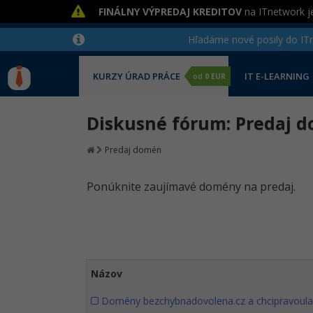
FINÁLNY VÝPREDAJ KREDITOV
na ITnetwork je
Hľadáme nové posily do ITne
KURZY ÚRAD PRÁCE
IT E-LEARNING
od
0 EUR
Diskusné fórum: Predaj 
Predaj domén
Ponúknite zaujímavé domény na predaj.
Názov
Domény bezchybnadovolena.cz a chcipravoula