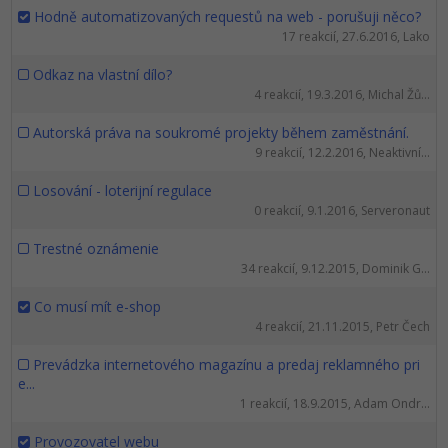
Hodně automatizovaných requestů na web - porušuji něco?
17 reakcií, 27.6.2016, Lako
Odkaz na vlastní dílo?
4 reakcií, 19.3.2016, Michal Žů...
Autorská práva na soukromé projekty během zaměstnání.
9 reakcií, 12.2.2016, Neaktivní...
Losování - loterijní regulace
0 reakcií, 9.1.2016, Serveronaut
Trestné oznámenie
34 reakcií, 9.12.2015, Dominik G...
Co musí mít e-shop
4 reakcií, 21.11.2015, Petr Čech
Prevádzka internetového magazínu a predaj reklamného pri
e...
1 reakcií, 18.9.2015, Adam Ondr...
Provozovatel webu