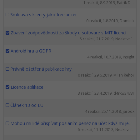
UML
Linux a UNIX
Video
1 reakcií, 8.9.2019, Patrik Dl...
-41%
Smlouva s klienty jako freelancer
Algoritmy
Siete
Ostatné
0 reakcií, 1.8.2019, Dominik
-10%
Umelá inteligencia
Kybernetická bezpečnost
Fórum
Zbavení zodpovědnosti za škody u software s MIT licencí
5 reakcií, 21.7.2019, Neaktivní...
Pre deti
Elektronický podpis
Android hra a GDPR
4 reakcií, 10.7.2019, Insight
Viac
Windows
Právně ošetřená publikace hry
Fórum
0 reakcií, 29.6.2019, Milan Řehoř
Licence aplikace
3 reakcií, 23.4.2019, d4rkw34v3r
Článek 13 od EU
4 reakcií, 25.11.2018, jaroox
Mohou mi lidé přispívat posláním peněz na účet když mi je...
6 reakcií, 11.11.2018, Neaktivní...