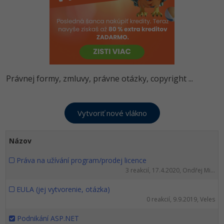
-80%
-80%
Python
WordPress
Photoshop
-80%
-30%
-80%
JavaScript
SEO
Adobe Illustrator
-80%
-30%
PHP
UX
Adobe Lightroom
Právnej formy, zmluvy, právne otázky, copyright ...
-80%
-15%
C++
Business
Adobe XD
-80%
-30%
-25%
Swift
Copywriting
Adobe InDesign
-80%
-80%
Kotlin
MS Office
Adobe After Effects
Názov
-80%
-80%
Céčko
Google Dokumenty
Blender
Práva na užívání program/prodej licence
3 reakcií, 17.4.2020, Ondřej Mi...
VB.NET
Time management
Inkscape
EULA (jej vytvorenie, otázka)
0 reakcií, 9.9.2019, Veles
-80%
SQL
Fórum
Fotografovanie
Podnikání ASP.NET
-80%