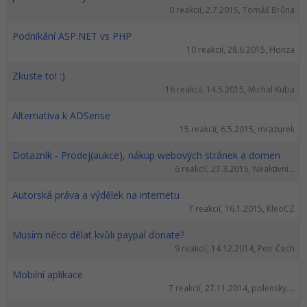
0 reakcií, 2.7.2015, Tomáš Brůna
Podnikání ASP.NET vs PHP
10 reakcií, 28.6.2015, Honza
Zkuste to! :)
16 reakcií, 14.5.2015, Michal Kuba
Alternativa k ADSense
15 reakcií, 6.5.2015, mrazurek
Dotazník - Prodej(aukce), nákup webových stránek a domen
6 reakcií, 27.3.2015, Neaktivní...
Autorská práva a výdělek na internetu
7 reakcií, 16.1.2015, KleoCZ
Musím něco dělat kvůli paypal donate?
9 reakcií, 14.12.2014, Petr Čech
Mobilní aplikace
7 reakcií, 27.11.2014, polensky....