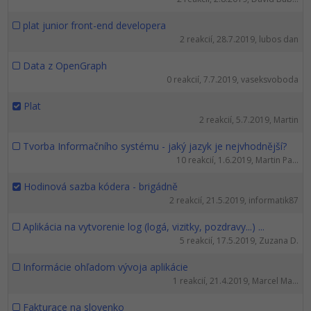
UML
Linux a UNIX
Video
plat junior front-end developera
-41%
Algoritmy
Siete
Ostatné
2 reakcií, 28.7.2019, lubos dan
-10%
Data z OpenGraph
Umelá inteligencia
Kybernetická bezpečnost
Fórum
0 reakcií, 7.7.2019, vaseksvoboda
Pre deti
Elektronický podpis
Plat
2 reakcií, 5.7.2019, Martin
Viac
Windows
Tvorba Informačního systému - jaký jazyk je nejvhodnější?
10 reakcií, 1.6.2019, Martin Pa...
Fórum
Hodinová sazba kódera - brigádně
2 reakcií, 21.5.2019, informatik87
Aplikácia na vytvorenie log (logá, vizitky, pozdravy...) ...
5 reakcií, 17.5.2019, Zuzana D.
Informácie ohľadom vývoja aplikácie
1 reakcií, 21.4.2019, Marcel Ma...
Fakturace na slovenko