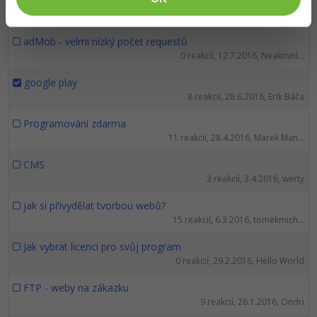
Herní projekt dameparbu.cz
0 reakcií, 13.7.2016, Ondřej La...
adMob - velmi nízký počet requestů
0 reakcií, 12.7.2016, Neaktivní...
google play
8 reakcií, 28.6.2016, Erik Báča
Programování zdarma
11 reakcií, 28.4.2016, Marek Man...
CMS
3 reakcií, 3.4.2016, werty
jak si přivydělat tvorbou webů?
15 reakcií, 6.3.2016, tomekmich...
Jak vybrat licenci pro svůj program
0 reakcií, 29.2.2016, Hello World
FTP - weby na zákazku
9 reakcií, 26.1.2016, Ondri