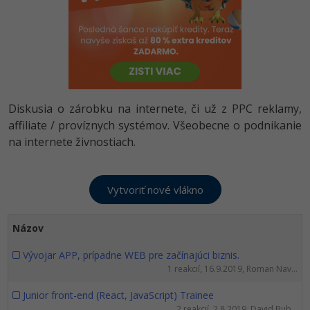
-80%
-80%
Python
WordPress
Photoshop
-80%
-30%
-80%
JavaScript
SEO
Adobe Illustrator
-80%
-30%
PHP
UX
Adobe Lightroom
Diskusia o zárobku na internete, či už z PPC reklamy,
-80%
-15%
C++
Business
Adobe XD
affiliate / províznych systémov. Všeobecne o podnikanie
na internete živnostiach.
-80%
-30%
-25%
Swift
Copywriting
Adobe InDesign
-80%
-80%
Kotlin
MS Office
Adobe After Effects
-80%
-80%
Céčko
Google Dokumenty
Blender
Názov
VB.NET
Time management
Inkscape
Vývojar APP, prípadne WEB pre začínajúci biznis.
1 reakcií, 16.9.2019, Roman Nav...
-80%
SQL
Fórum
Fotografovanie
Junior front-end (React, JavaScript) Trainee
-80%
2 reakcií, 2.8.2019, David Bub...