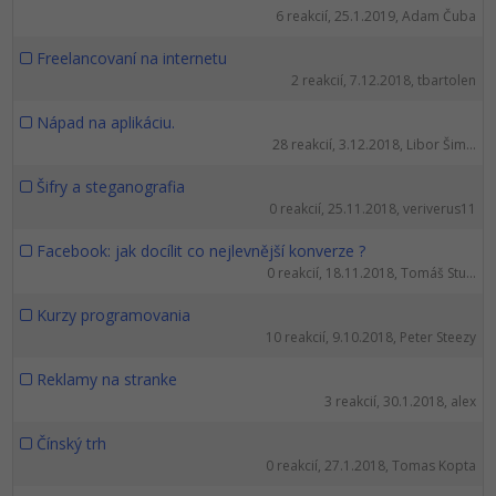
6 reakcií, 25.1.2019, Adam Čuba
Freelancovaní na internetu
2 reakcií, 7.12.2018, tbartolen
Nápad na aplikáciu.
28 reakcií, 3.12.2018, Libor Šim...
Šifry a steganografia
0 reakcií, 25.11.2018, veriverus11
Facebook: jak docílit co nejlevnější konverze ?
0 reakcií, 18.11.2018, Tomáš Stu...
Kurzy programovania
10 reakcií, 9.10.2018, Peter Steezy
Reklamy na stranke
3 reakcií, 30.1.2018, alex
Čínský trh
0 reakcií, 27.1.2018, Tomas Kopta