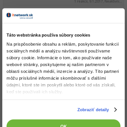
1 reakcií, 9.1.2017, Neaktivní...
Freelancer a hodinova sazba
5 reakcií, 1.12.2016, Jan Bezdíček
Barterový obchod
0 reakcií, 18.9.2016, maxy obr
Táto webstránka používa súbory cookies
Na prispôsobenie obsahu a reklám, poskytovanie funkcií
Programování 15+ za peníze
21 reakcií, 13.9.2016, pajamac5
sociálnych médií a analýzu návštevnosti používame
súbory cookie. Informácie o tom, ako používate naše
Cena webu pro investora
webové stránky, poskytujeme aj našim partnerom v
2 reakcií, 13.9.2016, Mavid
oblasti sociálnych médií, inzercie a analýzy. Títo partneri
hlidaci pes textu na internetu ?
môžu príslušné informácie skombinovať s ďalšími
2 reakcií, 25.8.2016, Lukáš Muller
údajmi, ktoré ste im poskytli alebo ktoré od vás získali,
keď ste používali ich služby.
Zmlúva o dielo
3 reakcií, 25.8.2016, Dominik G...
Zobraziť detaily
Systémové fonty na webu
0 reakcií, 21.8.2016,
OK