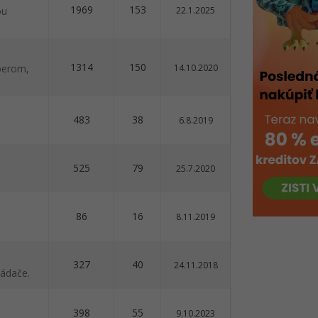
1969
153
ou
22.1.2025
1314
150
ýberom,
14.10.2020
483
38
6.8.2019
525
79
25.7.2020
86
16
8.11.2019
327
40
24.11.2018
ládače.
398
55
9.10.2023