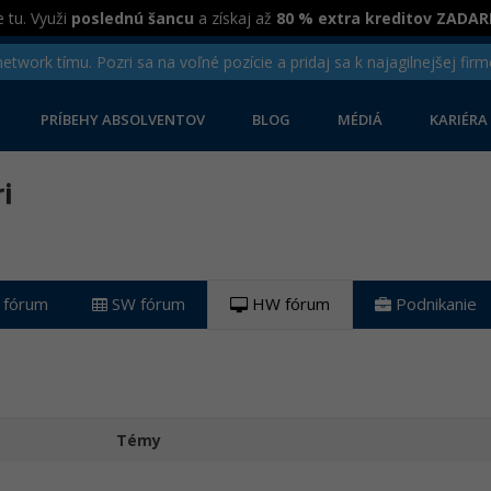
 tu. Využi
poslednú šancu
a získaj až
80 % extra kreditov ZADA
twork tímu. Pozri sa na voľné pozície a pridaj sa k najagilnejšej firm
PRÍBEHY ABSOLVENTOV
BLOG
MÉDIÁ
KARIÉRA
i
 fórum
SW fórum
HW fórum
Podnikanie
Témy