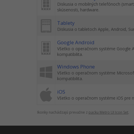
Diskusia o mobilných telefónoch (smar
skúsenosti, hardware.
Tablety
Diskusia o tabletoch Apple, Android, Su
Google Android
Všetko o operačnom systéme Google Andr
kompatibilita.
Windows Phone
Všetko o operačnom systéme Microsoft W
kompatibilita.
iOS
Všetko o operačnom systéme iOS pre mobi
Ikonky nachádzajú prevažne z
packu Metro UI Icon Set
.