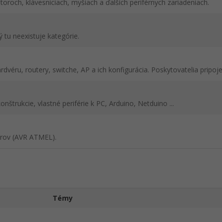
toroch, klávesniciach, myšiach a ďalších periférnych zariadeniach.
 tu neexistuje kategórie.
ardvéru, routery, switche, AP a ich konfigurácia. Poskytovatelia pripojen
nštrukcie, vlastné periférie k PC, Arduino, Netduino ...
érov (AVR ATMEL).
Témy