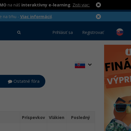
RMO
na náš
interaktívny e-learning
.
Zisti viac:
e na trhu -
Viac informácií
.
Prihlásiť sa
Registrovať
Ostatné fóra
Príspevkov
Vlákien
Posledný