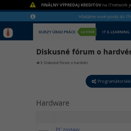
FINÁLNY VÝPREDAJ KREDITOV
na ITnetwork je
Hľadáme nové posily do ITne
KURZY ÚRAD PRÁCE
IT E-LEARNING
od
0 EUR
Diskusné fórum o hardvér
Diskusné fórum o hardvéri
Programátorské
Hardware
PC zostavy