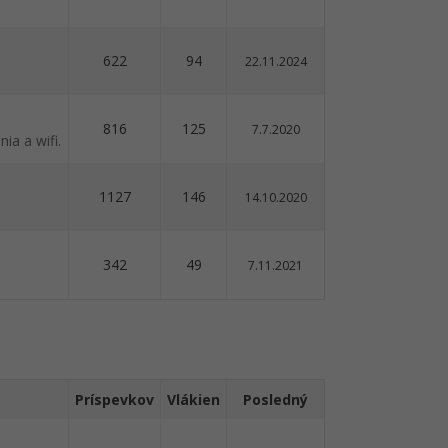
622
94
22.11.2024
816
125
7.7.2020
ia a wifi.
1127
146
14.10.2020
342
49
7.11.2021
Príspevkov
Vlákien
Posledný