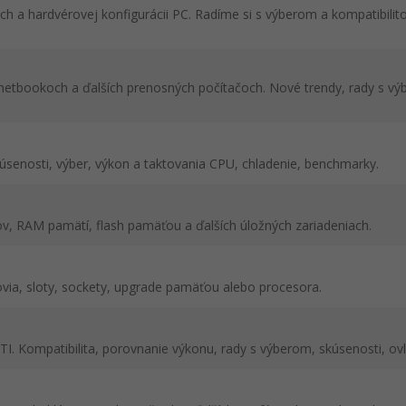
h a hardvérovej konfigurácii PC. Radíme si s výberom a kompatibilit
 netbookoch a ďalších prenosných počítačoch. Nové trendy, rady s v
úsenosti, výber, výkon a taktovania CPU, chladenie, benchmarky.
v, RAM pamätí, flash pamäťou a ďalších úložných zariadeniach.
via, sloty, sockety, upgrade pamäťou alebo procesora.
ATI. Kompatibilita, porovnanie výkonu, rady s výberom, skúsenosti, ov