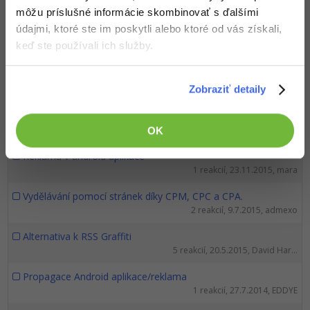
1 reakcií, 6.6.2017, Neaktivní...
môžu príslušné informácie skombinovať s ďalšími
údajmi, ktoré ste im poskytli alebo ktoré od vás získali,
Monetizace webu
keď ste používali ich služby.
7 reakcií, 25.1.2017, Lucie
Reklama na webu
Zobraziť detaily
2 reakcií, 23.9.2016, Jan Bezdíček
adnow.com
13 reakcií, 24.2.2016, Matěj Novák
OK
Reklama v android aplikace
1 reakcií, 23.11.2015, mara
Vydělávání pomocí stránek díky CPM, CPC a CPA.
2 reakcií, 9.7.2015, admexo
Alternativa k RSS Graffiti
5 reakcií, 20.5.2015, David Har...
Propagace Android aplikace/reklama
1 reakcií, 27.7.2014, EDDYE