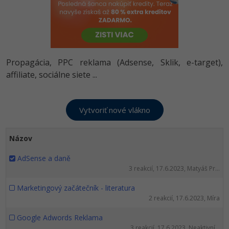
-80%
-80%
Python
WordPress
Photoshop
-80%
-30%
-80%
JavaScript
SEO
Adobe Illustrator
-80%
-30%
PHP
Propagácia, PPC reklama (Adsense, Sklik, e-target),
UX
Adobe Lightroom
affiliate, sociálne siete ...
-80%
-15%
C++
Business
Adobe XD
-80%
-30%
-25%
Swift
Copywriting
Adobe InDesign
-80%
-80%
Kotlin
MS Office
Adobe After Effects
Názov
-80%
-80%
Céčko
AdSense a daně
Google Dokumenty
Blender
3 reakcií, 17.6.2023, Matyáš Pr...
VB.NET
Time management
Inkscape
Marketingový začátečník - literatura
2 reakcií, 17.6.2023, Míra
-80%
SQL
Fórum
Fotografovanie
Google Adwords Reklama
-80%
3 reakcií, 17.6.2023, Neaktivní...