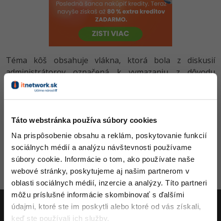
-80%
-80%
Python
WordPress
Photoshop
-80%
-30%
-80%
JavaScript
SEO
Adobe Illustrator
-80%
-30%
PHP
Téma kôš obsahuje vlákna, ktorá bola z diskusií
UX
Adobe Lightroom
administrátorov označená k vymazaniu z dôvodu
-80%
-15%
C++
porušenia podmienok diskusného fóra. Kôš býva
Business
Adobe XD
priebežne vysypávanie a nie je určený na diskutovanie.
-80%
-30%
-25%
Swift
Copywriting
Adobe InDesign
Táto webstránka používa súbory cookies
-80%
-80%
Kotlin
MS Office
Adobe After Effects
Na prispôsobenie obsahu a reklám, poskytovanie funkcií
Názov
-80%
sociálnych médií a analýzu návštevnosti používame
-80%
Céčko
Google Dokumenty
Blender
súbory cookie. Informácie o tom, ako používate naše
Zobraziť všetko
webové stránky, poskytujeme aj našim partnerom v
VB.NET
Time management
Inkscape
oblasti sociálnych médií, inzercie a analýzy. Títo partneri
Aktivity
môžu príslušné informácie skombinovať s ďalšími
-80%
SQL
Fórum
Fotografovanie
údajmi, ktoré ste im poskytli alebo ktoré od vás získali,
-80%
keď ste používali ich služby.