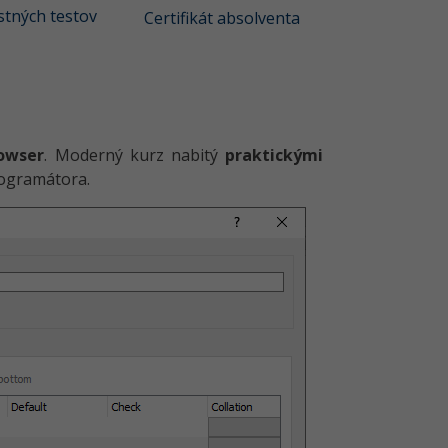
tných testov
Certifikát absolventa
owser
. Moderný kurz nabitý
praktickými
rogramátora.