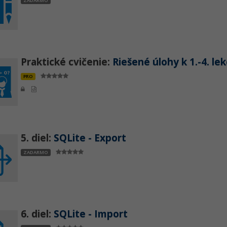
ZADARMO
Praktické cvičenie:
Riešené úlohy k 1.-4. lek
PRO
5. diel:
SQLite - Export
ZADARMO
6. diel:
SQLite - Import