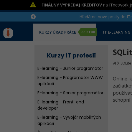
FINÁLNY VÝPREDAJ KREDITOV
na ITnetwork je
Hľadáme nové posily do ITne
KURZY ÚRAD PRÁCE
IT E-LEARNING
od
0 EUR
SQLi
Kurzy IT profesií
SQLite
E-learning - Junior programátor
E-learning - Programátor WWW
Online 
aplikácií
začiatk
používa
E-learning - Senior programátor
schopní 
E-learning - Front-end
developer
E-learning - Vývojár mobilných
aplikácií