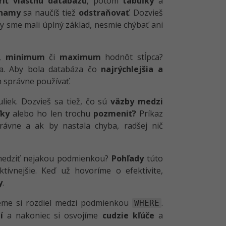
riť vlastnú databázu
, potom
tabuľky
a
znamy
sa naučíš tiež
odstraňovať
. Dozvieš
by sme mali úplný základ, nesmie chýbať ani
,
minimum
či
maximum
hodnôt stĺpca?
šia. Aby bola databáza čo
najrýchlejšia a
h správne používať.
liek. Dozvieš sa tiež, čo sú
väzby medzi
ľky
alebo ho len trochu
pozmeniť?
Príkaz
ávne a ak by nastala chyba, radšej nič
obmedziť nejakou podmienkou?
Pohľady
túto
tívnejšie. Keď už hovoríme o efektivite,
y
.
me si rozdiel medzi podmienkou
.
WHERE
í
a nakoniec si osvojíme
cudzie kľúče
a