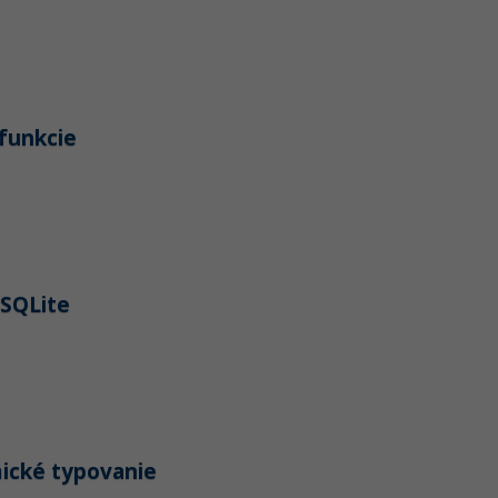
 funkcie
 SQLite
mické typovanie