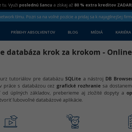
 tu. Využi
poslednú šancu
a získaj až
80 % extra kreditov ZADA
twork tímu. Pozri sa na voľné pozície a pridaj sa k najagilnejšej firm
PRÍBEHY ABSOLVENTOV
BLOG
MÉDIÁ
KARIÉRA
te databáza krok za krokom - Online
kurz tutoriálov pre databázu
SQLite
a nástroj
DB Browser
ov práce s databázou cez
grafické rozhranie
sa dostanem
ť od úplných základov, preberieme aj zložité dopyty a
op
tvoriť ľubovoľné databázové aplikácie.