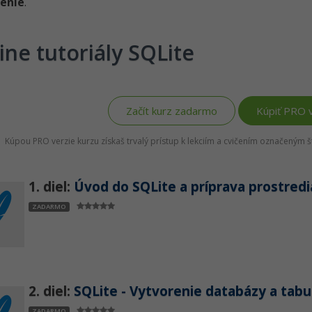
enie
.
ine tutoriály SQLite
Začít kurz zadarmo
Kúpiť PRO v
Kúpou PRO verzie kurzu získaš trvalý prístup k lekciím a cvičením označeným 
1. diel:
Úvod do SQLite a príprava prostredi
ZADARMO
2. diel:
SQLite - Vytvorenie databázy a tabu
ZADARMO