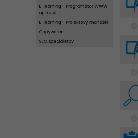
E-learning - Programátor WWW
aplikácií
E-learning - Projektový manažér
Copywriter
SEO špecialistov
3D grafik
Wordpress špecialista
C # Game developer