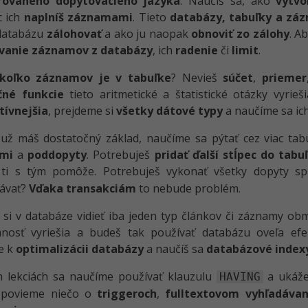
rovaného dopytovacieho jazyka
. Naučíš sa, ako
vytvo
c ich
naplníš záznamami
. Tieto
databázy, tabuľky a zá
 databázu
zálohovať
a ako ju naopak
obnoviť zo zálohy
. A
vanie záznamov z databázy
, ich
radenie
či
limit
.
koľko záznamov je v tabuľke
? Nevieš
súčet
,
priemer
né funkcie
tieto aritmetické a štatistické otázky vyrie
tívnejšia
, prejdeme si
všetky dátové typy
a naučíme sa ic
už máš dostatočný základ, naučíme sa pýtať cez viac tabu
ami
a
poddopyty
. Potrebuješ
pridať ďalší stĺpec do tabu
ti s tým pomôže. Potrebuješ vykonať všetky dopyty spr
ávať?
Vďaka transakciám
to nebude problém.
 si v databáze vidieť iba jeden typ článkov či záznamy 
mnosť vyriešia a budeš tak používať databázu oveľa efek
e k
optimalizácii databázy
a naučíš sa
databázové index
h lekciách sa naučíme používať klauzulu
a ukáže
HAVING
i povieme niečo o
triggeroch
,
fulltextovom vyhľadávan