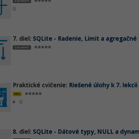
ZADARMO
7. diel:
SQLite - Radenie, Limit a agregačné
ZADARMO
Praktické cvičenie:
Riešené úlohy k 7. lekcii
PRO
8. diel:
SQLite - Dátové typy, NULL a dyna