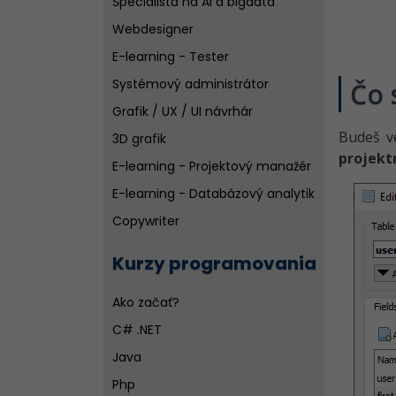
Špecialista na AI a bigdata
Webdesigner
E-learning - Tester
Systémový administrátor
Čo 
Grafik / UX / UI návrhár
Budeš v
3D grafik
projekt
E-learning - Projektový manažér
E-learning - Databázový analytik
Copywriter
Wordpress špecialista
Kurzy programovania
SEO špecialistov
Ako začať?
C# .NET
Java
Php