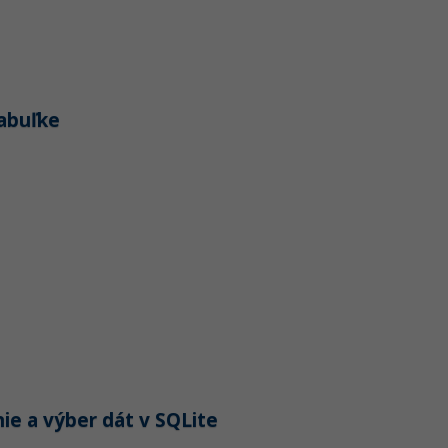
tabuľke
nie a výber dát v SQLite