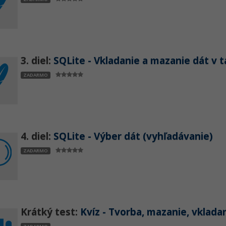
3. diel:
SQLite - Vkladanie a mazanie dát v 
ZADARMO
4. diel:
SQLite - Výber dát (vyhľadávanie)
ZADARMO
Krátký test:
Kvíz - Tvorba, mazanie, vklada