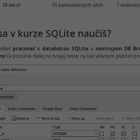
18 lekcií
15 samostatných úloh
7 vedomos
sa v kurze SQLite naučíš?
edieť
pracovať s databázou SQLite
a
nástrojom DB Br
mi
ťa posunie ďalej na tvojej ceste za lukratívnym platom p