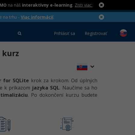
RMO
na náš
interaktívny e-learning
.
Zisti viac:
e na trhu -
Viac informácií
.
Prihlásiť sa
Registrovať
 kurz
 for SQLite
krok za krokom. Od úplných
e k príkazom
jazyka SQL
. Naučíme sa ho
timalizáciu
. Po dokončení kurzu budete