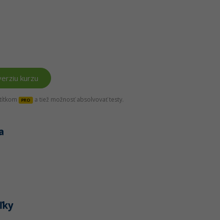
erziu kurzu
štítkom
a tiež možnosť absolvovať testy.
PRO
a
ľky