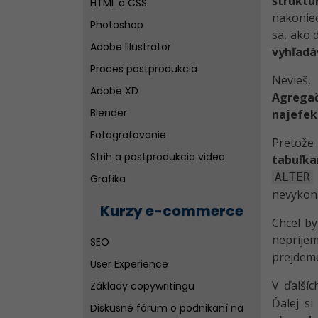
štruktú
HTML a CSS
nakonie
Diskusné fórum o programovaní
Photoshop
sa, ako
Adobe Illustrator
vyhľadá
Proces postprodukcia
Nevieš,
Adobe XD
Agregač
Blender
najefek
Fotografovanie
Pretože 
Strih a postprodukcia videa
tabuľk
ALTER
Grafika
nevykon
Kurzy e-commerce
Chcel by
nepríje
SEO
prejdem
User Experience
V ďalšíc
Základy copywritingu
Ďalej s
Diskusné fórum o podnikaní na