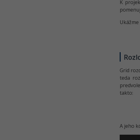
K projek
pomenuje
Ukážme s
Rozl
Grid roz
teda roz
predvol
takto:
A jeho k