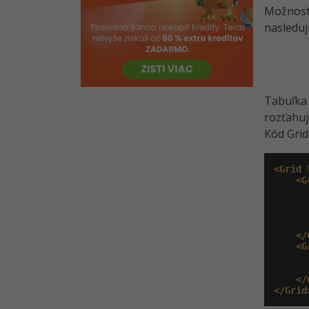
Možnost
nasledu
Tabuľka 
rozťahuj
Kód Grid
<Grid
 
<G
</
<G
</
</Grid