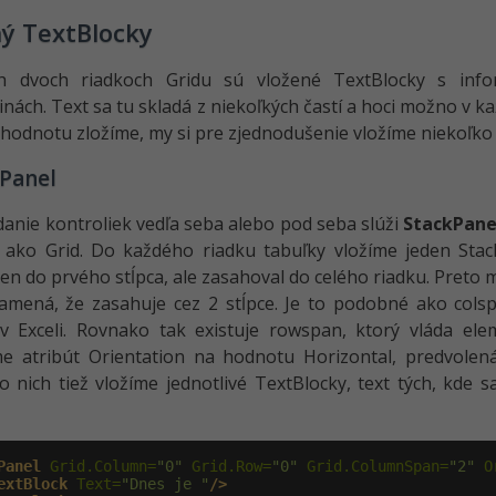
ý TextBlocky
h dvoch riadkoch Gridu sú vložené TextBlocky s info
nách. Text sa tu skladá z niekoľkých častí a hoci možno v k
hodnotu zložíme, my si pre zjednodušenie vložíme niekoľko
Panel
danie kontroliek vedľa seba alebo pod seba slúži
StackPane
 ako Grid. Do každého riadku tabuľky vložíme jeden Stac
 len do prvého stĺpca, ale zasahoval do celého riadku. Pre
namená, že zasahuje cez 2 stĺpce. Je to podobné ako co
v Exceli. Rovnako tak existuje rowspan, ktorý vláda ele
e atribút Orientation na hodnotu Horizontal, predvolená 
 nich tiež vložíme jednotlivé TextBlocky, text tých, kde 
Panel
 Grid.Column=
"0"
 Grid.Row=
"0"
 Grid.ColumnSpan=
"2"
 O
extBlock
 Text=
"Dnes je "
/>