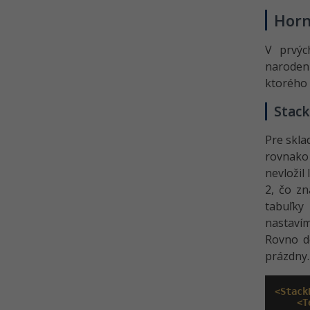
Horn
V prvýc
narodeni
ktorého 
Stack
Pre skla
rovnako
nevložil
2, čo z
tabuľky 
nastavím
Rovno do
prázdny.
<Stack
<T