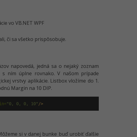
li, či sa všetko prispôsobuje.
ázov napovedá, jedná sa o nejaký zoznam
sa s ním úplne rovnako. V našom prípade
kej vrstvy aplikácie. Listbox vložíme do 1.
odnú Margin na 10 DIP.
in=
"0, 0, 0, 10"
/>
Môžeme si v danej bunke buď urobiť ďalšie