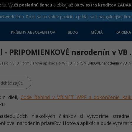
 tu. Využi
poslednú šancu
a získaj až
80 % extra kreditov ZADA
twork tímu. Pozri sa na voľné pozície a pridaj sa k najagilnejšej firm
PRÍBEHY ABSOLVENTOV
BLOG
MÉDIÁ
KARIÉRA
iel - PRIPOMIENKOVÉ narodenín v VB 
Basic .NET
Formulárové aplikácie
WPF
PRIPOMIENKOVÉ narodenín v VB .NE
dchádzajúci
om dieli,
Code Behind v VB.NET WPF a dokončenie kalk
ku.
asledujúcich niekoľkých článkov si vytvoríme stredne
nkovej narodenín priateľov. Hotová aplikácia bude vyzerať t