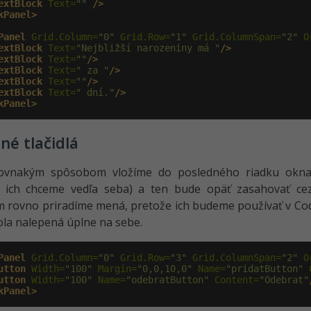
extBlock
 Text=
""
/>
kPanel>
Panel
 Grid.Column=
"0"
 Grid.Row=
"1"
 Grid.ColumnSpan=
"2"
 O
extBlock
 Text=
"Nejbližší narozeniny má "
/>
extBlock
 Text=
""
/>
extBlock
 Text=
" za "
/>
extBlock
 Text=
""
/>
extBlock
 Text=
" dní."
/>
kPanel>
né tlačidlá
ovnakým spôsobom vložíme do posledného riadku okna 
e ich chceme vedľa seba) a ten bude opäť zasahovať cez
m rovno priradíme mená, pretože ich budeme používať v C
la nalepená úplne na sebe.
Panel
 Grid.Column=
"0"
 Grid.Row=
"3"
 Grid.ColumnSpan=
"2"
 O
utton
 Width=
"100"
 Margin=
"0,0,10,0"
 Name=
"pridatButton"
 
utton
 Width=
"100"
 Name=
"odebratButton"
 Content=
"Odebrat"
kPanel>