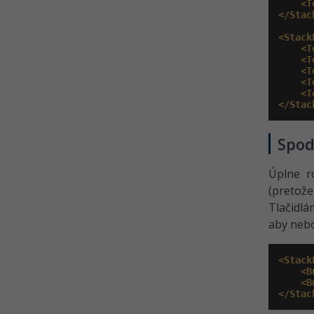
<T
</Stac
<Stack
<T
<T
<T
<T
<T
</Stac
Spod
Úplne r
(pretož
Tlačidlá
aby nebo
<Stack
<B
<B
</Stac