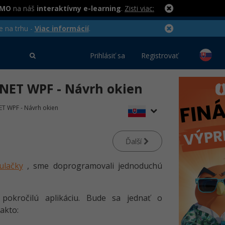
RMO
na náš
interaktívny e-learning
.
Zisti viac:
e na trhu -
Viac informácií
.
Prihlásiť sa
Registrovať
.NET WPF - Návrh okien
T WPF - Návrh okien
Ďalší
ulačky
, sme doprogramovali jednoduchú
 pokročilú aplikáciu. Bude sa jednať o
akto: