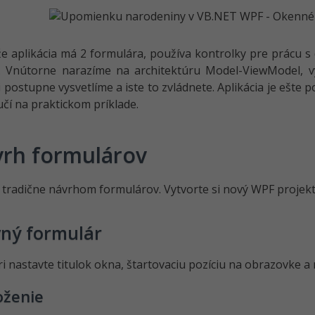
že aplikácia má 2 formulára, používa kontrolky pre prácu 
. Vnútorne narazíme na architektúru Model-ViewModel, v
i postupne vysvetlíme a iste to zvládnete. Aplikácia je ešte
učí na praktickom príklade.
rh formulárov
tradične návrhom formulárov. Vytvorte si nový WPF proje
vný formulár
i nastavte titulok okna, štartovaciu pozíciu na obrazovke a
oženie