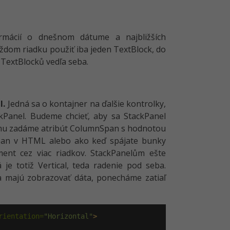
rmácií o dnešnom dátume a najbližších
aždom riadku použiť iba jeden TextBlock, do
 TextBlocků vedľa seba.
l.
Jedná sa o kontajner na ďalšie kontrolky,
kPanel. Budeme chcieť, aby sa StackPanel
to mu zadáme atribút ColumnSpan s hodnotou
lspan v HTML alebo ako keď spájate bunky
ment cez viac riadkov. StackPanelům ešte
je totiž Vertical, teda radenie pod seba.
sa majú zobrazovať dáta, ponecháme zatiaľ
rientation=
"Horizontal"
>