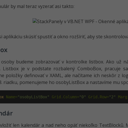
ulár by mal teraz vyzerať asi takto:
 aplikáciu skúsiť spustiť a okno rozšíriť, aby ste skontrolova
box
 osoby budeme zobrazovať v kontrolke listbox. Ako už n
k. Listbox je v podstate rozbalený ComboBox, pracuje 
 položky definovať v XAML, ale načítame ich neskôr z logic
 3. riadku, pomenujeme ho osobyListBox a nastavíme mu sp
ox
 Name=
"osobyListBox"
 Grid.Column=
"0"
 Grid.Row=
"2"
 Marg
ndár
vložiť len kalendár a nad neho opäť niekoľko TextBlocků. 