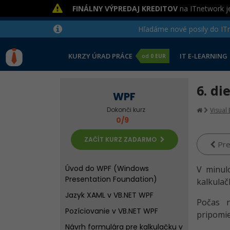
FINÁLNY VÝPREDAJ KREDITOV
na ITnetwork je
Hľadáme nové posily do ITne
KURZY ÚRAD PRÁCE
IT E-LEARNING
od
0 EUR
6. d
WPF
Dokonči kurz
Visual 
0/9
ZAČÍT KURZ ZADARMO
Pre
Úvod do WPF (Windows
V minul
Presentation Foundation)
kalkulač
Jazyk XAML v VB.NET WPF
Počas n
Pozíciovanie v VB.NET WPF
pripomie
Návrh formulára pre kalkulačku v