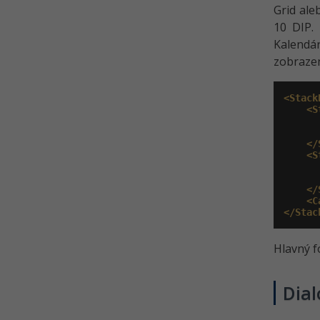
Grid ale
10 DIP.
Kalendár
zobrazen
<Stack
<S
</
<S
</
<C
</Stac
Hlavný 
Dial