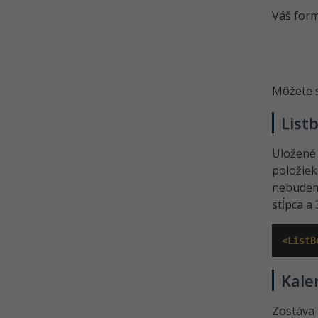
Váš form
Môžete si
List
Uložené
položie
nebudeme
stĺpca a
<ListB
Kale
Zostáva 