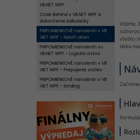
VB.NET WPF
Code Behind v VB.NET WPF a
dokončenie kalkulačky
Vidíme, 
PRIPOMIENKOVÉ narodenín v VB
súborov
.NET WPF - Návrh okien
všetko s
látka na
PRIPOMIENKOVÉ narodenín vo
VB.NET WPF - Logická vrstva
PRIPOMIENKOVÉ narodenín v VB
Náv
.NET WPF - Prepojenie vrstiev
PRIPOMIENKOVÉ narodenín v VB
Začnime 
.NET WPF - binding
Hla
Formulár
Rozl