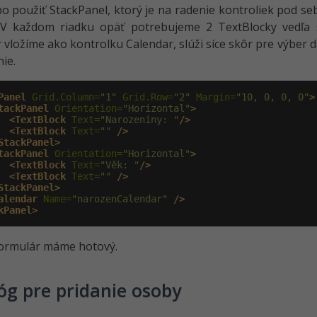
bo použiť StackPanel, ktorý je na radenie kontroliek pod 
 V každom riadku opäť potrebujeme 2 TextBlocky vedľa s
 vložíme ako kontrolku Calendar, slúži síce skôr pre výber
ie.
Panel
 Grid.Column=
"1"
 Grid.Row=
"2"
 Margin=
"10, 0, 0, 0"
>
tackPanel
 Orientation=
"Horizontal"
>
<TextBlock
 Text=
"Narozeniny: "
/>
<TextBlock
 Text=
""
/>
StackPanel>
tackPanel
 Orientation=
"Horizontal"
>
<TextBlock
 Text=
"Věk: "
/>
<TextBlock
 Text=
""
/>
StackPanel>
alendar
 Name=
"narozenCalendar"
/>
kPanel>
formulár máme hotový.
óg pre pridanie osoby