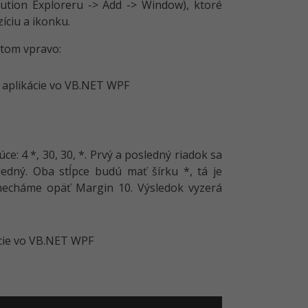
ution Exploreru -> Add -> Window), ktoré
íciu a ikonku.
 tom vpravo:
ce: 4 *, 30, 30, *. Prvý a posledný riadok sa
edný. Oba stĺpce budú mať šírku *, tá je
 necháme opäť Margin 10. Výsledok vyzerá