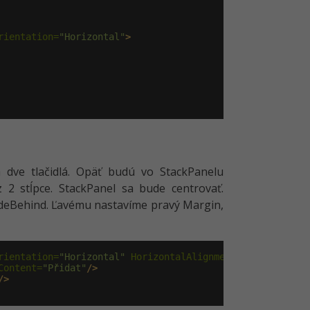
rientation=
"Horizontal"
>
dve tlačidlá. Opäť budú vo StackPanelu
 2 stĺpce. StackPanel sa bude centrovať.
odeBehind. Ľavému nastavíme pravý Margin,
rientation=
"Horizontal"
 HorizontalAlignment=
"Center"
>
Content=
"Přidat"
/>
/>