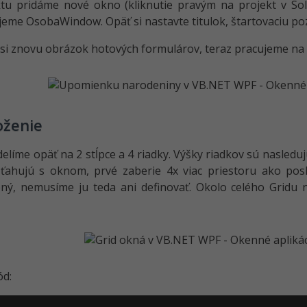
tu pridáme nové okno (kliknutie pravým na projekt v Sol
me OsobaWindow. Opäť si nastavte titulok, štartovaciu poz
i znovu obrázok hotových formulárov, teraz pracujeme na
oženie
delíme opäť na 2 stĺpce a 4 riadky. Výšky riadkov sú nasledujú
ťahujú s oknom, prvé zaberie 4x viac priestoru ako posl
ený, nemusíme ju teda ani definovať. Okolo celého Gridu
ód: