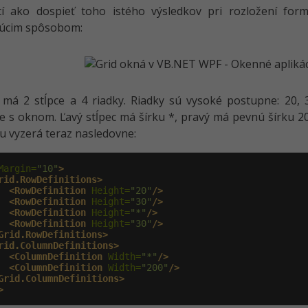
í ako dospieť toho istého výsledkov pri rozložení form
júcim spôsobom:
má 2 stĺpce a 4 riadky. Riadky sú vysoké postupne: 20, 
e s oknom. Ľavý stĺpec má šírku *, pravý má pevnú šírku 20
u vyzerá teraz nasledovne:
Margin=
"10"
>
rid.RowDefinitions>
<RowDefinition
 Height=
"20"
/>
<RowDefinition
 Height=
"30"
/>
<RowDefinition
 Height=
"*"
/>
<RowDefinition
 Height=
"30"
/>
Grid.RowDefinitions>
rid.ColumnDefinitions>
<ColumnDefinition
 Width=
"*"
/>
<ColumnDefinition
 Width=
"200"
/>
Grid.ColumnDefinitions>
>