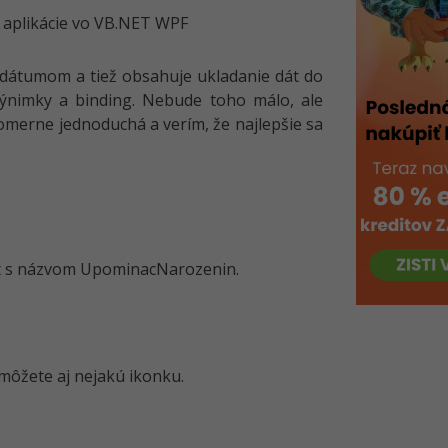
s dátumom a tiež obsahuje ukladanie dát do
ýnimky a binding. Nebude toho málo, ale
 pomerne jednoduchá a verím, že najlepšie sa
kt s názvom UpominacNarozenin.
 môžete aj nejakú ikonku.