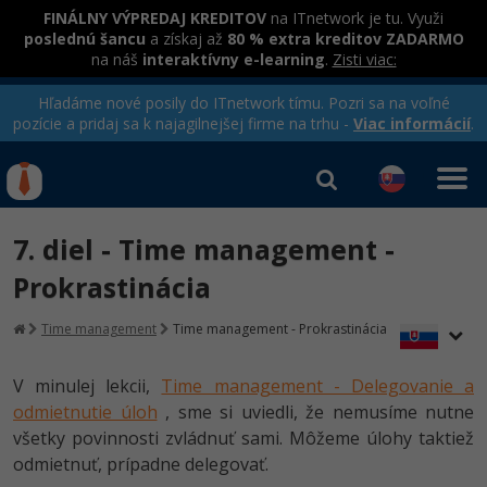
FINÁLNY VÝPREDAJ KREDITOV
na ITnetwork je tu. Využi
poslednú šancu
a získaj až
80 % extra kreditov ZADARMO
na náš
interaktívny e-learning
.
Zisti viac:
Hľadáme nové posily do ITnetwork tímu. Pozri sa na voľné
pozície a pridaj sa k najagilnejšej firme na trhu -
Viac informácií
.
Kurzy Úrad Práce
Od
0 EUR
7. diel - Time management -
Prihlásiť sa
|
Registrovať
IT e-learning
Rekvalifikačné kurzy
Prokrastinácia
hradené úradom práce
Kurzy programovania
Time management
Time management - Prokrastinácia
Ako začať?
Kurzy e-commerce
V minulej lekcii,
Time management - Delegovanie a
-80%
odmietnutie úloh
, sme si uviedli, že nemusíme nutne
Java
Testovanie softvéru
všetky povinnosti zvládnuť sami. Môžeme úlohy taktiež
-80%
-30%
odmietnuť, prípadne delegovať.
C# .NET
Marketing