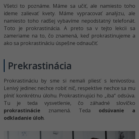
-80%
Všetci to poznáme. Máme sa učiť, ale namiesto toho
Python
WordPress
ideme zalievať kvety. Máme vypracovať analýzu, ale
-80%
namiesto toho radšej vybavíme nepodstatný telefonát.
-30%
JavaScript
SEO
Toto je prokrastinácia. A preto sa v tejto lekcii sa
-80%
zameriame na to, čo znamená, keď prokrastinujeme a
PHP
UX
ako sa prokrastináciu úspešne odnaučiť.
-80%
C++
Business
Prekrastinácia
-80%
-30%
Swift
Copywriting
-80%
-80%
Prokrastináciu by sme si nemali pliesť s lenivosťou.
Kotlin
MS Office
Lenivý jedinec nechce robiť nič, respektíve nechce sa mu
-80%
plniť konkrétnu úlohu. Prokrastinujúci ho „iba“ odsúva.
Céčko
Google Dokumenty
Tu je teda vysvetlenie, čo záhadné slovíčko
prokrastinácie
VB.NET
znamená. Teda
odsúvanie a
Time management
odkladanie úloh
.
SQL
Fórum
-80%