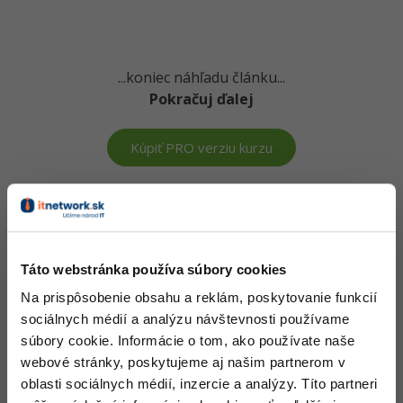
-15%
Adobe XD
-25%
Adobe InDesign
...koniec náhľadu článku...
Pokračuj ďalej
Adobe After Effects
-80%
Kúpiť PRO verziu kurzu
Blender
Inkscape
Vedomosti v hodnote stoviek tisíc získaš za pár eur
-80%
Fotografovanie
Došiel si až sem a to je super! Veríme, že ti prvé lekcie
ukázali niečo nového a užitočného.
Táto webstránka používa súbory cookies
Video
Chceš v kurze pokračovať? Prejdi do
prémiové sekcie
.
Na prispôsobenie obsahu a reklám, poskytovanie funkcií
sociálnych médií a analýzu návštevnosti používame
Ostatné
súbory cookie. Informácie o tom, ako používate naše
Pred kúpou tohto článku je potrebné
kúpiť predchádzajúci diel
webové stránky, poskytujeme aj našim partnerom v
Fórum
Obsah článku spadá pod licenciu
Premium
, kúpou článku súhlasíš
oblasti sociálnych médií, inzercie a analýzy. Títo partneri
so
zmluvnými podmienkami
.