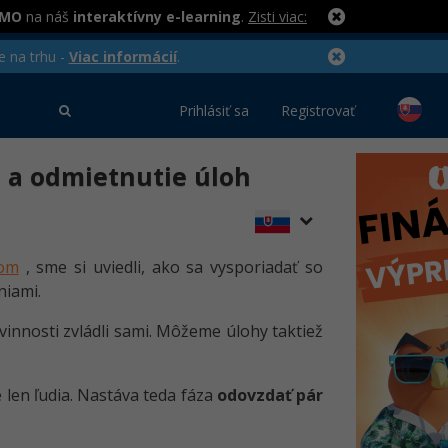
RMO
na náš
interaktívny e-learning
.
Zisti viac:
e na trhu -
Viac informácií
.
Prihlásiť sa
Registrovať
e a odmietnutie úloh
som
, sme si uviedli, ako sa vysporiadať so
niami.
ovinnosti zvládli sami. Môžeme úlohy taktiež
len ľudia. Nastáva teda fáza
odovzdať pár