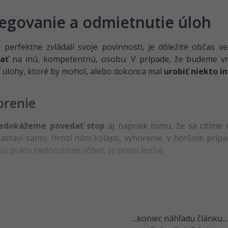
egovanie a odmietnutie úloh
perfektne zvládali svoje povinnosti, je dôležité občas v
ať
na inú, kompetentnú, osobu. V prípade, že budeme vrs
 úlohy, ktoré by mohol, alebo dokonca mal
urobiť niekto i
orenie
edokážeme povedať stop
aj napriek tomu, že sa cítime 
astaví samo. Hrozí nám kolaps, vyhorenie, v horšom prípa
ú prácu nedorobíme vôbec. Je preto lepšie
...koniec náhľadu článku...