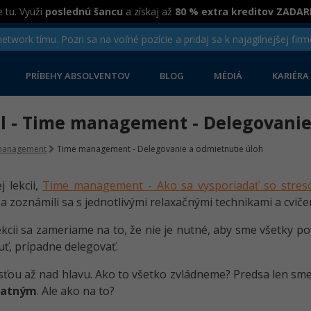
 tu. Využi
poslednú šancu
a získaj až
80 % extra kreditov ZADA
twork tímu. Pozri sa na voľné pozície a pridaj sa k najagilnejšej firm
PRÍBEHY ABSOLVENTOV
BLOG
MÉDIÁ
KARIÉRA
iel - Time management - Delegovani
management
Time management - Delegovanie a odmietnutie úloh
j lekcii,
Time management - Ako sa vysporiadať so stre
a zoznámili sa s jednotlivými relaxačnými technikami a cviče
lekcii sa zameriame na to, že nie je nutné, aby sme všetky p
ť, prípadne delegovať.
ťou až nad hlavu. Ako to všetko zvládneme? Predsa len sme 
tatným
. Ale ako na to?