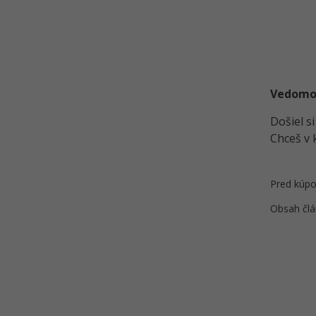
Vedomost
Došiel s
Chceš v 
Pred kúpo
Obsah člá