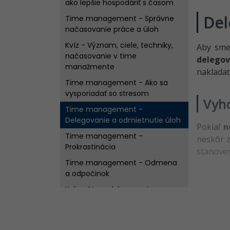
ako lepšie hospodáriť s časom
Del
Time management - Správne
načasovanie práce a úloh
Kvíz - Význam, ciele, techniky,
Aby sme 
načasovanie v time
delegov
manažmente
nakladať
Time management - Ako sa
vysporiadať so stresom
Vyh
Time management -
Delegovanie a odmietnutie úloh
Pokiaľ
n
Time management -
neskôr z
Prokrastinácia
stanoven
Time management - Odmena
a odpočinok
Kvíz - Stres, delegovanie,
prokrastinácia
Kvíz - Time management