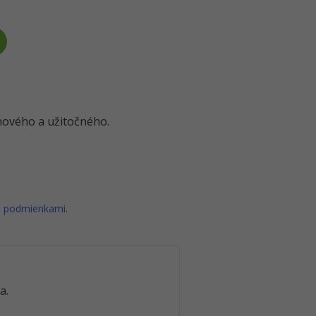
o nového a užitočného.
i podmienkami
.
a.