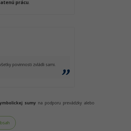
latenú prácu
.
všetky povinnosti zvládli sami.
symbolickej sumy
na podporu prevádzky alebo
obsah