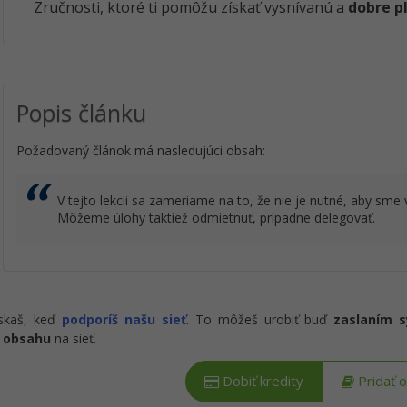
Zručnosti, ktoré ti pomôžu získať vysnívanú a
dobre p
Popis článku
Požadovaný článok má nasledujúci obsah:
V tejto lekcii sa zameriame na to, že nie je nutné, aby sme 
Môžeme úlohy taktiež odmietnuť, prípadne delegovať.
ískaš, keď
podporíš našu sieť
. To môžeš urobiť buď
zaslaním 
 obsahu
na sieť.
Dobiť kredity
Pridať 