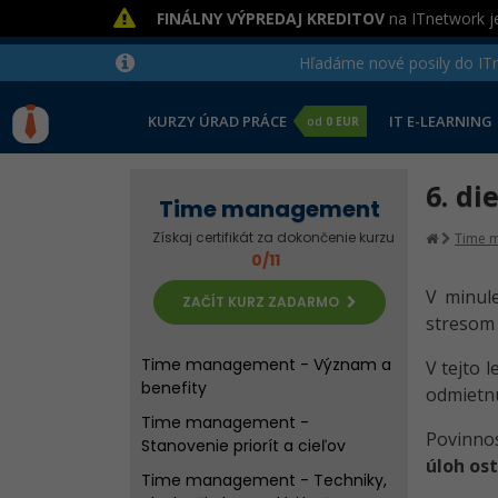
FINÁLNY VÝPREDAJ KREDITOV
na ITnetwork je
Hľadáme nové posily do ITne
KURZY ÚRAD PRÁCE
IT E-LEARNING
od
0 EUR
6. d
Time management
Získaj certifikát za dokončenie kurzu
Time 
0/11
V minule
ZAČÍT KURZ ZADARMO
stresom 
Time management - Význam a
V tejto 
benefity
odmietnu
Time management -
Povinnos
Stanovenie priorít a cieľov
úloh os
Time management - Techniky,