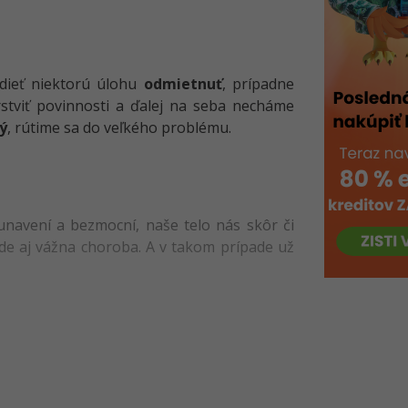
edieť niektorú úlohu
odmietnuť
, prípadne
tviť povinnosti a ďalej na seba necháme
ný
, rútime sa do veľkého problému.
unavení a bezmocní, naše telo nás skôr či
de aj vážna choroba. A v takom prípade už