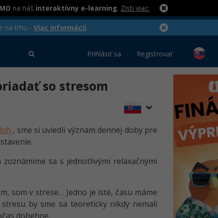
RMO
na náš
interaktívny e-learning
.
Zisti viac:
e na trhu -
Viac informácií
.
Prihlásiť sa
Registrovať
oriadať so stresom
loh
, sme si uviedli význam dennej doby pre
stavenie.
a zoznámime sa s jednotlivými relaxačnými
m, som v strese… Jedno je isté, času máme
 stresu by sme sa teoreticky nikdy nemali
občas dobehne.