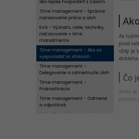
ako lepšie hospodáriť s časom
Time management - Správne
načasovanie práce a úloh
Ako
Kvíz - Význam, ciele, techniky,
načasovanie v time
Ak tuším
manažmente
pred se
Time management - Ako sa
vždy je 
vysporiadať so stresom
dobieha.
Time management -
Delegovanie a odmietnutie úloh
Čo j
Time management -
Prokrastinácia
Stres je
Time management - Odmena
Jednodu
a odpočinok
Kvíz - Stres, delegovanie,
prokrastinácia
Kvíz - Time management