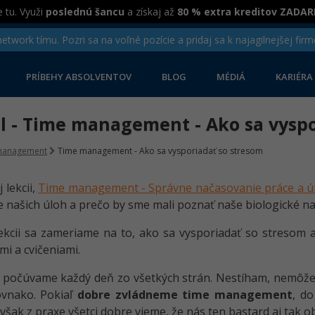
 tu. Využi
poslednú šancu
a získaj až
80 % extra kreditov ZADA
twork tímu. Pozri sa na voľné pozície a pridaj sa k najagilnejšej firm
PRÍBEHY ABSOLVENTOV
BLOG
MÉDIÁ
KARIÉRA
el - Time management - Ako sa vysp
management
Time management - Ako sa vysporiadať so stresom
 lekcii,
Time management - Správne načasovanie práce a ú
e našich úloh a prečo by sme mali poznať naše biologické na
lekcii sa zameriame na to, ako sa vysporiadať so stresom 
mi a cvičeniami.
 počúvame každý deň zo všetkých strán. Nestíham, nemôže
ovnako. Pokiaľ
dobre zvládneme time management
, do
Avšak z praxe všetci dobre vieme, že nás ten bastard aj tak 