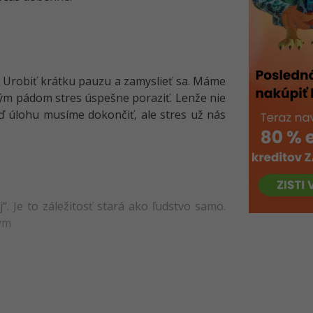
. Urobiť krátku pauzu a zamyslieť sa. Máme
 tým pádom stres úspešne poraziť. Lenže nie
ď úlohu musíme dokončiť, ale stres už nás
“. Je to záležitosť stará ako ľudstvo samo.
ým