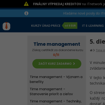
FINÁLNY VÝPREDAJ KREDITOV
na ITnetwork je
Hľadáme nové posily do ITne
KURZY ÚRAD PRÁCE
IT E-LEARNING
od
0 EUR
5. di
Time management
Získaj certifikát za dokončenie kurzu
Time 
0/11
V minulej
ZAČÍT KURZ ZADARMO
zvládani
Time management - Význam a
V tejto 
benefity
technika
Time management -
O strese
Stanovenie priorít a cieľov
každý r
Time management - Techniky,
dostať. 