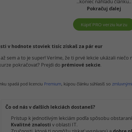
...koniec náhľadu článku...
Pokračuj ďalej
Kúpiť PRO verziu kurzu
i v hodnote stoviek tisíc získaš za pár eur
i až sem a to je super! Veríme, že ti prvé lekcie ukázali nieč
kurze pokračovať? Prejdi do
prémiové sekcie
.
nku spadá pod licenciu
Premium
, kúpou článku súhlasíš so
zmluvným
Čo od nás v ďalších lekciách dostaneš?
Prístup k jednotlivým lekciám podľa spôsobu obstarani
Kvalitné znalosti
v oblasti IT.
Zručnosti, ktoré ti pomôžu získať vysnívanú a
dobre p