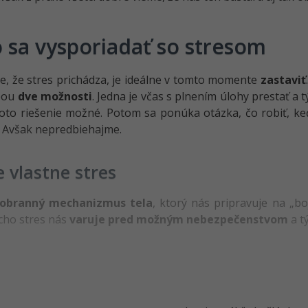
 sa vysporiadať so stresom
e, že stres prichádza, je ideálne v tomto momente
zastaviť
bou
dve možnosti
. Jedna je včas s plnením úlohy prestať a
toto riešenie možné. Potom sa ponúka otázka, čo robiť, ke
 Avšak nepredbiehajme.
e vlastne stres
obranný mechanizmus tela
, ktorý nás pripravuje na „boj
cho stres nás
varuje pred možným nebezpečenstvom
a t