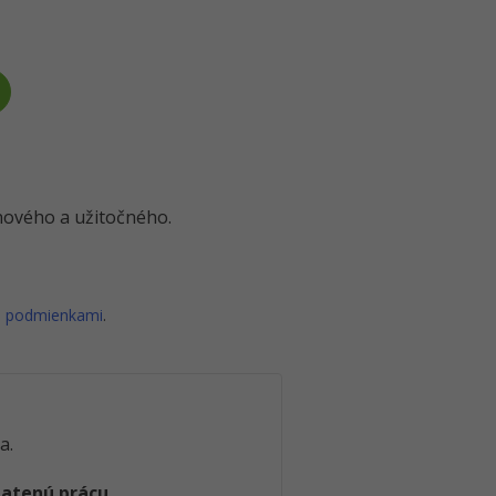
o nového a užitočného.
i podmienkami
.
a.
latenú prácu
.