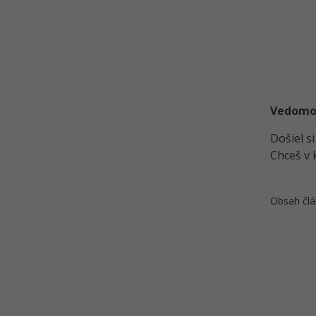
Vedomost
Došiel s
Chceš v 
Obsah člá