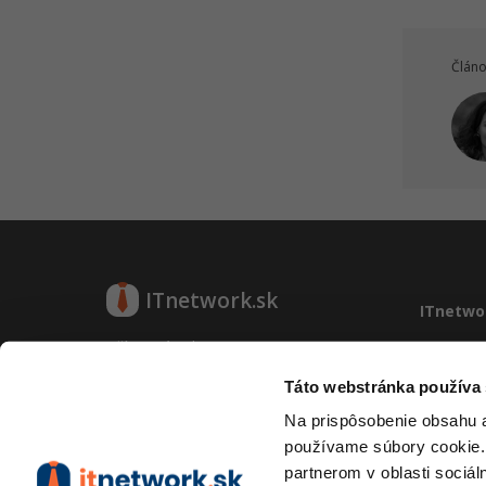
Článo
ITnetwork.sk
ITnetwo
Učíme národ IT
Vývoj sy
Kontakt
Táto webstránka používa
O projekte
Prevádzk
Na prispôsobenie obsahu a
RSS
používame súbory cookie.
O projek
partnerom v oblasti sociál