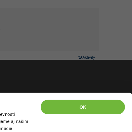
.
Aktivity
OK
evnosti
jeme aj našim
rmácie