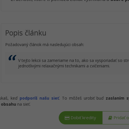
Popis článku
Požadovaný článok má nasledujúci obsah:
V tejto lekcii sa zameriame na to, ako sa vysporiadať so 
jednotlivými relaxačnými technikami a cvičeniami.
ískaš, keď
podporíš našu sieť
. To môžeš urobiť buď
zaslaním 
 obsahu
na sieť.
Dobiť kredity
Pridať 