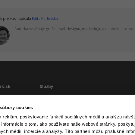
k pre vás napísala
Edita Karlovská
Autorka se věnuje grafice, webdesignu, marketingu a osobnímu rozvoji
rk.sk
Služby
stému
E-learning
Rekvalifikácie
 súbory cookies
ové podmienky
Školenia
 reklám, poskytovanie funkcií sociálnych médií a analýzu návšt
Pre firmy
 Informácie o tom, ako používate naše webové stránky, poskytu
te
nych médií, inzercie a analýzy. Títo partneri môžu príslušné info