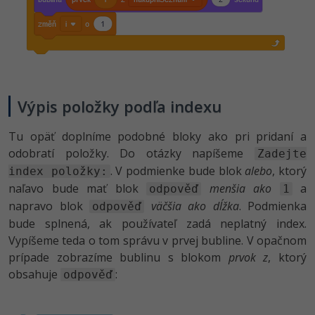
Výpis položky podľa indexu
Tu opäť doplníme podobné bloky ako pri pridaní a
odobratí položky. Do otázky napíšeme
Zadejte
. V podmienke bude blok
alebo
, ktorý
index položky:
naľavo bude mať blok
menšia ako
a
odpověď
1
napravo blok
väčšia ako
dĺžka
. Podmienka
odpověď
bude splnená, ak používateľ zadá neplatný index.
Vypíšeme teda o tom správu v prvej bubline. V opačnom
prípade zobrazíme bublinu s blokom
prvok z
, ktorý
obsahuje
:
odpověď