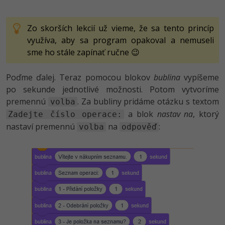
Zo skorších lekcií už vieme, že sa tento princíp
využíva, aby sa program opakoval a nemuseli
sme ho stále zapínať ručne 😉
Poďme ďalej. Teraz pomocou blokov
bublina
vypíšeme
po sekunde jednotlivé možnosti. Potom vytvoríme
premennú
. Za bubliny pridáme otázku s textom
volba
a blok
nastav na
, ktorý
Zadejte číslo operace:
nastaví premennú
na
:
volba
odpověď