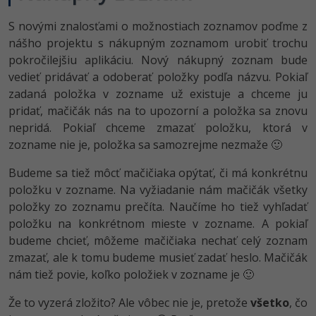
S novými znalosťami o možnostiach zoznamov poďme z
nášho projektu s nákupným zoznamom urobiť trochu
pokročilejšiu aplikáciu. Nový nákupný zoznam bude
vedieť pridávať a odoberať položky podľa názvu. Pokiaľ
zadaná položka v zozname už existuje a chceme ju
pridať, mačičák nás na to upozorní a položka sa znovu
nepridá. Pokiaľ chceme zmazať položku, ktorá v
zozname nie je, položka sa samozrejme nezmaže 🙂
Budeme sa tiež môcť mačičiaka opýtať, či má konkrétnu
položku v zozname. Na vyžiadanie nám mačičák všetky
položky zo zoznamu prečíta. Naučíme ho tiež vyhľadať
položku na konkrétnom mieste v zozname. A pokiaľ
budeme chcieť, môžeme mačičiaka nechať celý zoznam
zmazať, ale k tomu budeme musieť zadať heslo. Mačičák
nám tiež povie, koľko položiek v zozname je 🙂
Že to vyzerá zložito? Ale vôbec nie je, pretože
všetko
, čo