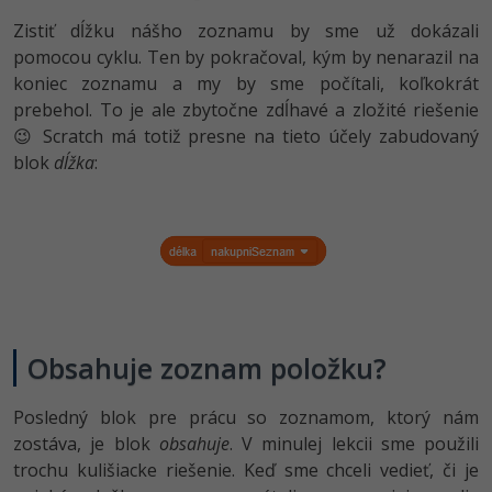
Zistiť dĺžku nášho zoznamu by sme už dokázali
pomocou cyklu. Ten by pokračoval, kým by nenarazil na
koniec zoznamu a my by sme počítali, koľkokrát
prebehol. To je ale zbytočne zdĺhavé a zložité riešenie
😉 Scratch má totiž presne na tieto účely zabudovaný
blok
dĺžka
:
Obsahuje zoznam položku?
Posledný blok pre prácu so zoznamom, ktorý nám
zostáva, je blok
obsahuje
. V minulej lekcii sme použili
trochu kulišiacke riešenie. Keď sme chceli vedieť, či je