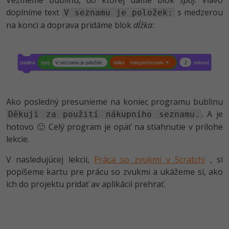
Vezmeme bublinu, do ktorej dáme blok
spoj
. Vľavo
doplníme text
s medzerou
V seznamu je položek:
na konci a doprava pridáme blok
dĺžka
:
Ako posledný presunieme na koniec programu bublinu
. A je
Děkuji za použití nákupního seznamu.
hotovo 🙂 Celý program je opäť na stiahnutie v prílohe
lekcie.
V nasledujúcej lekcii,
Práca so zvukmi v Scratchi
, si
popíšeme kartu pre prácu so zvukmi a ukážeme si, ako
ich do projektu pridať av aplikácii prehrať.