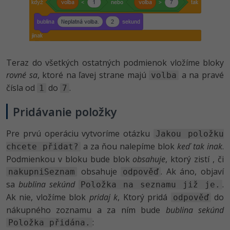
Teraz do všetkých ostatných podmienok vložíme bloky
rovné sa
, ktoré na ľavej strane majú
a na pravé
volba
čísla od
do
.
1
7
Pridávanie položky
Pre prvú operáciu vytvoríme otázku
Jakou položku
a za ňou nalepíme blok
keď tak inak
.
chcete přidat?
Podmienkou v bloku bude blok
obsahuje
, ktorý zistí , či
obsahuje
. Ak áno, objaví
nakupniSeznam
odpověď
sa
bublina sekúnd
.
Položka na seznamu již je.
Ak nie, vložíme blok
pridaj k
, Ktorý pridá
do
odpověď
nákupného zoznamu a za ním bude
bublina sekúnd
:
Položka přidána.