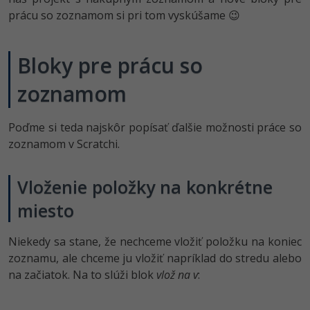
UML
prácu so zoznamom si pri tom vyskúšame 😉
-41%
Algoritmy
Bloky pre prácu so
-10%
Umelá inteligencia
zoznamom
Pre deti
Poďme si teda najskôr popísať ďalšie možnosti práce so
Viac
zoznamom v Scratchi.
Fórum
Vloženie položky na konkrétne
Kurzy e-commerce
miesto
Testovanie softvéru
Kurzy dizajnu
Niekedy sa stane, že nechceme vložiť položku na koniec
-30%
zoznamu, ale chceme ju vložiť napríklad do stredu alebo
-80%
Marketing
HTML/CSS
Príbehy absolventov
na začiatok. Na to slúži blok
vlož na v
:
-80%
WordPress
Blog
Photoshop