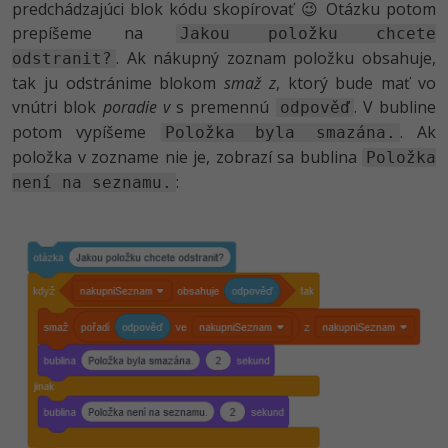
predchádzajúci blok kódu skopírovať 😉 Otázku potom
prepíšeme na
Jakou položku chcete
. Ak nákupný zoznam položku obsahuje,
odstranit?
tak ju odstránime blokom
smaž z
, ktorý bude mať vo
vnútri blok
poradie v
s premennú
. V bubline
odpověď
potom vypíšeme
. Ak
Položka byla smazána.
položka v zozname nie je, zobrazí sa bublina
Položka
:
není na seznamu.