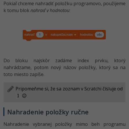
Siete
Ostatné
Pokiaľ chceme nahradiť položku programovo, použijeme
k tomu blok
nahraď v hodnotou
:
Kybernetická bezpečnost
Fórum
Elektronický podpis
Windows
Do bloku najskôr zadáme index prvku, ktorý
nahrádzame, potom nový názov položky, ktorý sa na
toto miesto zapíše.
Pripomeňme si, že sa zoznam v Scratchi čísluje od
😉
1
Nahradenie položky ručne
Nahradenie vybranej položky mimo beh programu