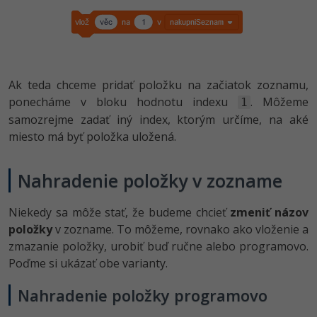
-30%
Médiá
-80%
SEO
Adobe Illustrator
Kariéra
-30%
UX
Adobe Lightroom
-15%
Ak teda chceme pridať položku na začiatok zoznamu,
Business
Adobe XD
ponecháme v bloku hodnotu indexu
. Môžeme
1
-30%
-25%
Copywriting
samozrejme zadať iný index, ktorým určíme, na aké
Adobe InDesign
miesto má byť položka uložená.
-80%
MS Office
Adobe After Effects
Nahradenie položky v zozname
-80%
Google Dokumenty
Blender
Niekedy sa môže stať, že budeme chcieť
zmeniť názov
Time management
Inkscape
položky
v zozname. To môžeme, rovnako ako vloženie a
zmazanie položky, urobiť buď ručne alebo programovo.
-80%
Fórum
Fotografovanie
Poďme si ukázať obe varianty.
Linux a UNIX
Video
Nahradenie položky programovo