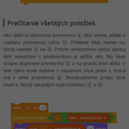
Prečítanie všetkých položiek
Ako ďalší si vytvoríme premennú
. Ako vieme, pôjde o
i
riadiacu premennú cyklu 🙂 Pridáme blok
nastav na
,
ktorý nastaví
na
. Potom umiestnime cyklus
opakuj
i
1
kým nenastane
s podmienkou
je väčšia ako
. Na ľavej
strane doplníme premennú
a na pravej blok
dĺžka
. V
i
tele cyklu bude
bublina
s obsahom: blok
prvok z
, ktorá
má v sebe premennú
. Nezabudneme pridať blok
i
zmeň o
, ktorý zakaždým zvýši hodnotu
o
:
i
1