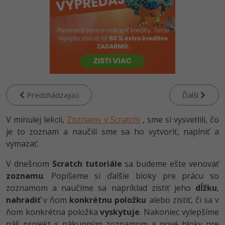
-80%
Python
-80%
JavaScript
-80%
PHP
-80%
C++
Predchádzajúci
Ďalší
-80%
Swift
V minulej lekcii,
Zoznamy v Scratchi
, sme si vysvetlili, čo
-80%
je to zoznam a naučili sme sa ho vytvoriť, naplniť a
Kotlin
vymazať.
-80%
Céčko
V dnešnom
Scratch tutoriále
sa budeme ešte venovať
zoznamu
. Popíšeme si ďalšie bloky pre prácu so
VB.NET
zoznamom a naučíme sa napríklad zistiť jeho
dĺžku
,
nahradiť
v ňom
konkrétnu položku
alebo zistiť, či sa v
SQL
ňom konkrétna položka
vyskytuje
. Nakoniec vylepšíme
-80%
náš projekt s nákupným zoznamom a nové bloky pre