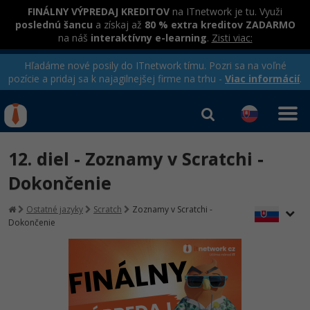
FINÁLNY VÝPREDAJ KREDITOV
na ITnetwork je tu. Využi
poslednú šancu
a získaj až
80 % extra kreditov ZADARMO
na náš
interaktívny e-learning
.
Zisti viac:
Hľadáme nové posily do ITnetwork tímu. Pozri sa na voľné
pozície a pridaj sa k najagilnejšej firme na trhu -
Viac informácií
.
Kurzy Úrad Práce
Od
0 EUR
12. diel - Zoznamy v Scratchi -
Prihlásiť sa
|
Registrovať
IT e-learning
Rekvalifikačné kurzy
Dokončenie
hradené úradom práce
Kurzy programovania
Ostatné jazyky
Scratch
Zoznamy v Scratchi -
Dokončenie
Ako začať?
-80%
Java
-80%
C# .NET