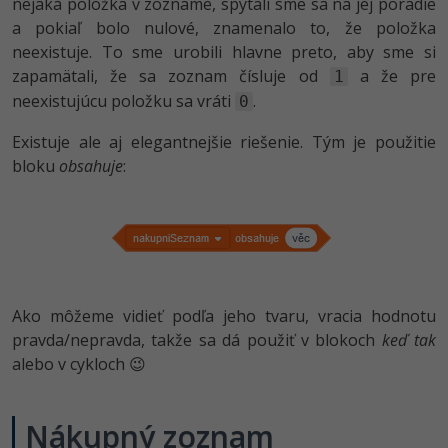
nejaká položka v zozname, spýtali sme sa na jej poradie
a pokiaľ bolo nulové, znamenalo to, že položka
neexistuje. To sme urobili hlavne preto, aby sme si
zapamätali, že sa zoznam čísluje od
a že pre
1
neexistujúcu položku sa vráti
.
0
Existuje ale aj elegantnejšie riešenie. Tým je použitie
bloku
obsahuje
:
Ako môžeme vidieť podľa jeho tvaru, vracia hodnotu
pravda/nepravda, takže sa dá použiť v blokoch
keď tak
alebo v cykloch 😉
Nákupný zoznam