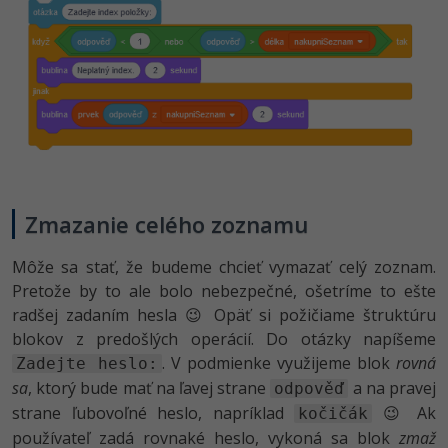
Zmazanie celého zoznamu
Môže sa stať, že budeme chcieť vymazať celý zoznam.
Pretože by to ale bolo nebezpečné, ošetríme to ešte
radšej zadaním hesla 😉 Opäť si požičiame štruktúru
blokov z predošlých operácií. Do otázky napíšeme
. V podmienke využijeme blok
rovná
Zadejte heslo:
sa
, ktorý bude mať na ľavej strane
a na pravej
odpověď
strane ľubovoľné heslo, napríklad
😉 Ak
kočičák
používateľ zadá rovnaké heslo, vykoná sa blok
zmaž