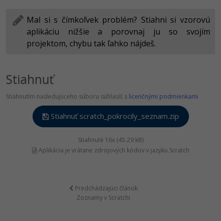
Mal si s čímkoľvek problém? Stiahni si vzorovú
aplikáciu nižšie a porovnaj ju so svojím
projektom, chybu tak ľahko nájdeš.
Stiahnuť
Stiahnutím nasledujúceho súboru súhlasíš s
licenčnými podmienkami
Stiahnuť scratch_pokrocily_seznam.zip
Stiahnuté 16x (45.29 kB)
Aplikácia je vrátane zdrojových kódov v jazyku Scratch
Predchádzajúci článok
Zoznamy v Scratchi