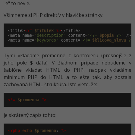
"e" to nevie.
Všimneme si PHP direktív v hlavičke stránky:
<title>
<?=
$titulek
?>
</title>

<meta name=
"description"
 content=
"<?= 
$popis
 ?>"
 />

<meta name=
"keywords"
 content=
"<?= 
$klicova_slova
 ?>
Tými vkladáme premenné z kontroleru (presnejšie z
jeho pole $ dáta). V žiadnom prípade nebudeme v
šablóne vkladať HTML do PHP, naopak vkladáme
minimum PHP do HTML a to ešte tak, aby zostala
zachovaná HTML štruktúra. Iste viete, že:
<?=
$promenna
?>
je skrátený zápis tohto:
<?php
echo
$promenna
; 
?>