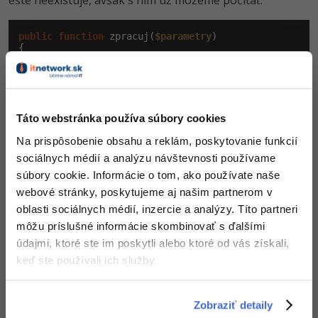
ešte neexistuje, avšak s ním už môžeme počítať.
public
function
 zpracuj(
$parametry
)

{

$naparsovanaURL
 = 
$this
->parsujURL(
$parametry
[
0
])
if
 (
empty
(
$naparsovanaURL
[
0
]))

$this
->presmeruj(
'clanek/uvod'
);

$tridaKontroleru
 = 
$this
->pomlckyDoVelbloudiNota
Táto webstránka používa súbory cookies
Ak skript pokračuje ďalej, máme názov triedy kontroleru
Na prispôsobenie obsahu a reklám, poskytovanie funkcií
a pozrieme sa, či naozaj existuje. Ak áno, vytvoríme jej
sociálnych médií a analýzu návštevnosti používame
inštanciu. Ak nie, presmerujeme na chybovú stránku.
súbory cookie. Informácie o tom, ako používate naše
webové stránky, poskytujeme aj našim partnerom v
oblasti sociálnych médií, inzercie a analýzy. Títo partneri
if
 (
file_exists
(
'kontrolery/'
 . 
$tridaKontroleru
 . 
'
$this
->kontroler = 
new
$tridaKontroleru
môžu príslušné informácie skombinovať s ďalšími
else
údajmi, ktoré ste im poskytli alebo ktoré od vás získali,
$this
->presmeruj(
'chyba'
);
keď ste používali ich služby.
Máme inštanciu vnoreného kontroleru tam, kde sme ju
chceli mať. Teraz na vnorenom kontroléra zavoláme tiež
Zobraziť detaily
metódu spracuj () a necháme ho vykonať nejakú jeho