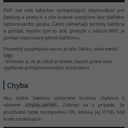
PHP má veľa takýchto syntaktických zlepšovákov pre
šablóny a preto si s ním krásne vystačíme bez ďalšieho
šablonovacího jazyka. Často zamieňajú termíny šablóna
a pohľad, myslím tým to isté, pretože v našom MVC je
pohľad realizovaný phtml šablónou.
Posledný zaujímavou vecou je telo článku, teda medzi
tagy
. Všimnite si, že je zatiaľ prázdne, časom práve sem
vypíšeme pohľad vnoreného kontroleru.
Chyba
Ako ďalšie šablónu vytvoríme stránku chybovú s
názvom
. Zobrazí sa v prípade, že
chyba.phtml
používateľ zadal nezmyselnú URL adresu. Jej HTML kód
bude nasledujúce: