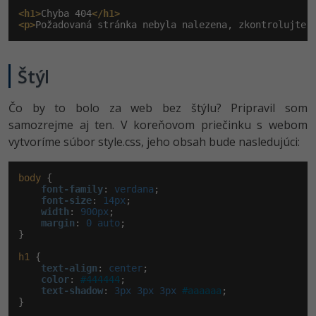
<h1>
Chyba 404
</h1>
<p>
Požadovaná stránka nebyla nalezena, zkontrolujte 
Štýl
Čo by to bolo za web bez štýlu? Pripravil som
samozrejme aj ten. V koreňovom priečinku s webom
vytvoríme súbor style.css, jeho obsah bude nasledujúci:
body
 {

font-family
:
 verdana
;

font-size
:
 14px
;

width
:
 900px
;

margin
:
 0 auto
;

}

h1
 {

text-align
:
 center
;

color
:
#444444
;

text-shadow
:
 3px 3px 3px 
#aaaaaa
;

}
