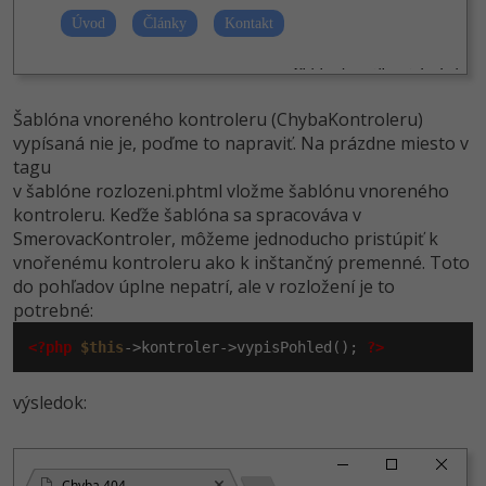
Šablóna vnoreného kontroleru (ChybaKontroleru)
vypísaná nie je, poďme to napraviť. Na prázdne miesto v
tagu
v šablóne rozlozeni.phtml vložme šablónu vnoreného
kontroleru. Keďže šablóna sa spracováva v
SmerovacKontroler, môžeme jednoducho pristúpiť k
vnořenému kontroleru ako k inštančný premenné. Toto
do pohľadov úplne nepatrí, ale v rozložení je to
potrebné:
<?php
$this
->kontroler->vypisPohled(); 
?>
výsledok:
Chyba 404