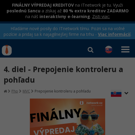
FINÁLNY VÝPREDAJ KREDITOV
na ITnetwork je tu. Využi
poslednú šancu
a získaj až
80 % extra kreditov ZADARMO
na náš
interaktívny e-learning
.
Zisti viac:
Hľadáme nové posily do ITnetwork tímu. Pozri sa na voľné
pozície a pridaj sa k najagilnejšej firme na trhu -
Viac informácií
.
Kurzy Úrad Práce
Od
0 EUR
4. diel - Prepojenie kontroleru a
Prihlásiť sa
|
Registrovať
IT e-learning
Rekvalifikačné kurzy
pohľadu
hradené úradom práce
Kurzy programovania
Php
MVC
Prepojenie kontroleru a pohľadu
Ako začať?
-80%
Java
-80%
C# .NET