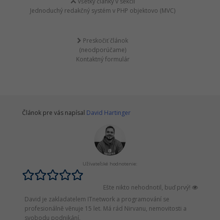
Všetky články v sekcii
Jednoduchý redakčný systém v PHP objektovo (MVC)
Preskočiť článok
(neodporúčame)
Kontaktný formulár
Článok pre vás napísal
David Hartinger
Užívateľské hodnotenie:
Ešte nikto nehodnotil, buď prvý!
David je zakladatelem ITnetwork a programování se
profesionálně věnuje 15 let. Má rád Nirvanu, nemovitosti a
svobodu podnikání.