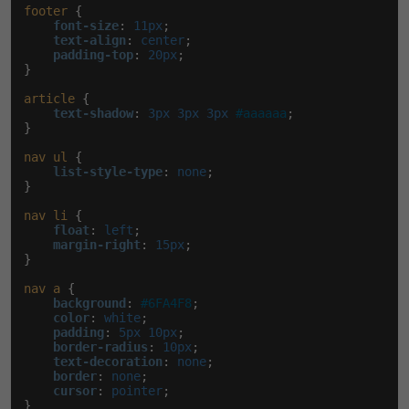
footer
 {

font-size
:
 11px
;

text-align
:
 center
;

padding-top
:
 20px
;

}

article
 {

text-shadow
:
 3px 3px 3px 
#aaaaaa
;

}

nav
ul
 {

list-style-type
:
 none
;

}

nav
li
 {

float
:
 left
;

margin-right
:
 15px
;

}

nav
a
 {

background
:
#6FA4F8
;

color
:
 white
;

padding
:
 5px 10px
;

border-radius
:
 10px
;

text-decoration
:
 none
;

border
:
 none
;

cursor
:
 pointer
;

}
