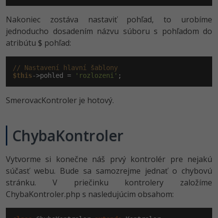
Nakoniec zostáva nastaviť pohľad, to urobíme
jednoducho dosadením názvu súboru s pohľadom do
atribútu $ pohľad:
// Nastavení hlavní šablony
$this
->pohled = 
'rozlozeni'
;
SmerovacKontroler je hotový.
ChybaKontroler
Vytvorme si konečne náš prvý kontrolér pre nejakú
súčasť webu. Bude sa samozrejme jednať o chybovú
stránku. V priečinku kontrolery založíme
ChybaKontroler.php s nasledujúcim obsahom: