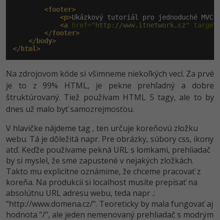
Siete
Ostatné
<footer>
<p>
Ukázkový tutoriál pro jednoduché MVC z
Kybernetická bezpečnost
Fórum
<a
 href=
"http://www.itnetwork.cz"
 target
</footer>
</body>
Elektronický podpis
</html>
Windows
Na zdrojovom kóde si všimneme niekoľkých vecí. Za prvé
je to z 99% HTML, je pekne prehľadný a dobre
štruktúrovaný. Tiež používam HTML 5 tagy, ale to by
dnes už malo byť samozrejmosťou.
V hlavičke nájdeme tag
, ten určuje koreňovú zložku
webu. Tá je dôležitá napr. Pre obrázky, súbory css, ikony
atď. Keďže používame pekná URL s lomkami, prehliadač
by si myslel, že sme zapustené v nejakých zložkách.
Takto mu explicitne oznámime, že chceme pracovať z
koreňa. Na produkcii si localhost musíte prepísať na
absolútnu URL adresu webu, teda napr .:
"http://www.do­mena.cz/". Teoreticky by mala fungovať aj
hodnota "/", ale jeden nemenovaný prehliadač s modrým