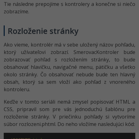
UML
Tie následne prepojíme s kontrolery a konečne si niečo
zobrazíme.
-41%
Algoritmy
-10%
Rozloženie stránky
Umelá inteligencia
Pre deti
Ako vieme, kontrolér má v sebe uložený názov pohľadu,
ktorý užívateľovi zobrazí. SmerovacKontroler bude
Viac
zobrazovať pohľad s rozložením stránky, to bude
obsahovať hlavičku, navigačné menu, pätičku a všetko
Fórum
okolo stránky. Čo obsahovať nebude bude ten hlavný
obsah, ktorý sa sem vloží ako pohľad z vnoreného
kontroleru.
Kurzy e-commerce
Keďže v tomto seriáli nemá zmysel popisovať HTML a
Testovanie softvéru
Kurzy dizajnu
CSS, pripravil som pre vás jednoduchú šablónu pre
-30%
rozloženie stránky. V priečinku pohľady si vytvoríme
-80%
Marketing
HTML/CSS
Príbehy absolventov
súbor rozlozeni.phtml. Do neho vložíme nasledujúci kód:
-80%
WordPress
Blog
Photoshop