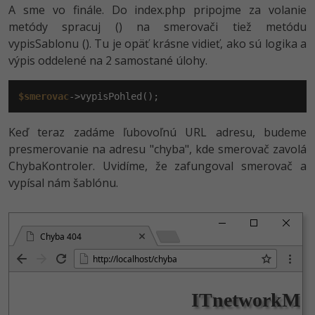
A sme vo finále. Do index.php pripojme za volanie
metódy spracuj () na smerovači tiež metódu
vypisSablonu (). Tu je opäť krásne vidieť, ako sú logika a
výpis oddelené na 2 samostané úlohy.
$smerovac
->vypisPohled();
Keď teraz zadáme ľubovoľnú URL adresu, budeme
presmerovanie na adresu "chyba", kde smerovač zavolá
ChybaKontroler. Uvidíme, že zafungoval smerovač a
vypísal nám šablónu.
Chyba 404
http://localhos­t/chyba