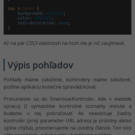
nav
a
:hover
 {

background
:
#2976f8
;

color
:
#EEEEEE
;

text-decoration
:
 none
;

}
Až na pár CSS3 vlastností na ňom nie je nič zaujímavé.
Výpis pohľadov
Pohľady máme založené, kontrolery máme založené,
poďme aplikáciu konečne sprevádzkovať.
Presunieme sa do SmerovacKontroler, kde v metóde
spracuj () vymastíme kontrolné zoznamy minula a
budeme v nej pokračovať. Ak neexistuje žiadny
kontrolér (prvý parameter URL adresy je prázdny alebo
úplne chýba), presmerujeme na úvodný článok. Ten síce