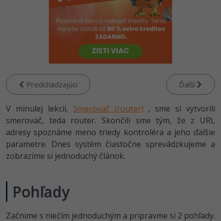
-80%
Python
-80%
JavaScript
-80%
PHP
-80%
C++
Predchádzajúci
Ďalší
-80%
Swift
V minulej lekcii,
Smerovač (router)
, sme si vytvorili
smerovač, teda router. Skončili sme tým, že z URL
-80%
Kotlin
adresy spoznáme meno triedy kontroléra a jeho ďalšie
parametre. Dnes systém čiastočne sprevádzkujeme a
-80%
Céčko
zobrazíme si jednoduchý článok.
VB.NET
Pohľady
SQL
Začnime s niečím jednoduchým a pripravme si 2 pohľady.
-80%