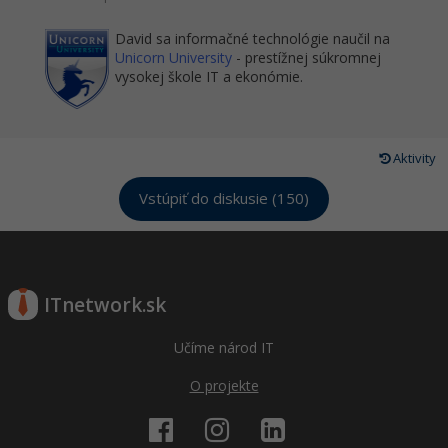
David sa informačné technológie naučil na
Unicorn University
- prestížnej súkromnej
vysokej škole IT a ekonómie.
Aktivity
Vstúpiť do diskusie (150)
ITnetwork.sk
Učíme národ IT
O projekte