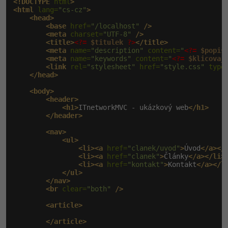
<!DOCTYPE
 html
>
-30%
Médiá
<html
 lang=
"cs-cz"
>
-80%
SEO
Adobe Illustrator
<head>
<base
 href=
"/localhost"
/>
Kariéra
-30%
<meta
 charset=
"UTF-8"
/>
UX
Adobe Lightroom
<title>
<?=
$titulek
?>
</title>
<meta
 name=
"description"
 content=
"
<?=
$popis
-15%
<meta
 name=
"keywords"
 content=
"
<?=
$klicova_
Business
Adobe XD
<link
 rel=
"stylesheet"
 href=
"style.css"
 type
</head>
-30%
-25%
Copywriting
Adobe InDesign
<body>
<header>
-80%
<h1>
ITnetworkMVC - ukázkový web
</h1>
MS Office
Adobe After Effects
</header>
-80%
<nav>
Google Dokumenty
Blender
<ul>
<li><a
 href=
"clanek/uvod"
>
Úvod
</a></
Time management
<li><a
 href=
"clanek"
>
Články
</a></li>
Inkscape
<li><a
 href=
"kontakt"
>
Kontakt
</a></l
</ul>
-80%
Fórum
</nav>
Fotografovanie
<br
 clear=
"both"
/>
Linux a UNIX
<article>
Video
</article>