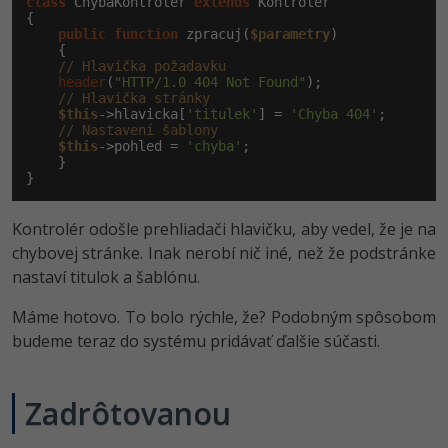
class
 ChybaKontroler 
extends
 Kontroler

{

public
function
 zpracuj(
$parametry
)

    {

// Hlavička požadavku
header
(
"HTTP/1.0 404 Not Found"
);

// Hlavička stránky
$this
->hlavicka[
'titulek'
] = 
'Chyba 404'
;

// Nastavení šablony
$this
->pohled = 
'chyba'
;

    }

}
Kontrolér odošle prehliadači hlavičku, aby vedel, že je na
chybovej stránke. Inak nerobí nič iné, než že podstránke
nastaví titulok a šablónu.
Máme hotovo. To bolo rýchle, že? Podobným spôsobom
budeme teraz do systému pridávať ďalšie súčasti.
Zadrôtovanou