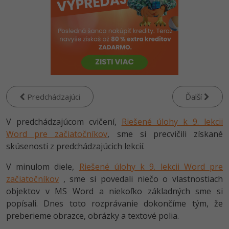
-80%
Python
WordPress
-80%
-30%
JavaScript
SEO
-80%
PHP
UX
-80%
C++
Business
Predchádzajúci
Ďalší
-80%
-30%
Swift
Copywriting
V predchádzajúcom cvičení,
Riešené úlohy k 9. lekcii
-80%
-80%
Word pre začiatočníkov
Kotlin
, sme si precvičili získané
MS Office
skúsenosti z predchádzajúcich lekcií.
-80%
Céčko
Google Dokumenty
V minulom diele,
Riešené úlohy k 9. lekcii Word pre
začiatočníkov
, sme si povedali niečo o vlastnostiach
VB.NET
Time management
objektov v MS Word a niekoľko základných sme si
popísali. Dnes toto rozprávanie dokončíme tým, že
SQL
Fórum
preberieme obrazce, obrázky a textové polia.
-80%