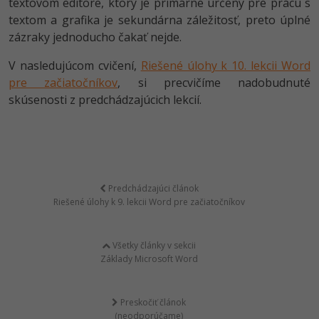
textovom editore, ktorý je primárne určený pre prácu s
textom a grafika je sekundárna záležitosť, preto úplné
zázraky jednoducho čakať nejde.
V nasledujúcom cvičení,
Riešené úlohy k 10. lekcii Word
pre začiatočníkov
, si precvičíme nadobudnuté
skúsenosti z predchádzajúcich lekcií.
Predchádzajúci článok
Riešené úlohy k 9. lekcii Word pre začiatočníkov
Všetky články v sekcii
Základy Microsoft Word
Preskočiť článok
(neodporúčame)