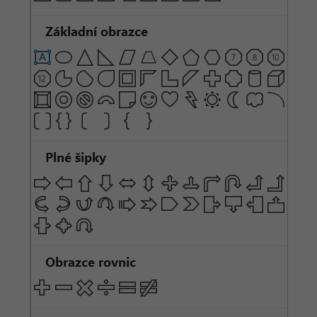
-15%
Adobe XD
-25%
Adobe InDesign
Adobe After Effects
-80%
Blender
Inkscape
-80%
Fotografovanie
Video
Ostatné
Fórum