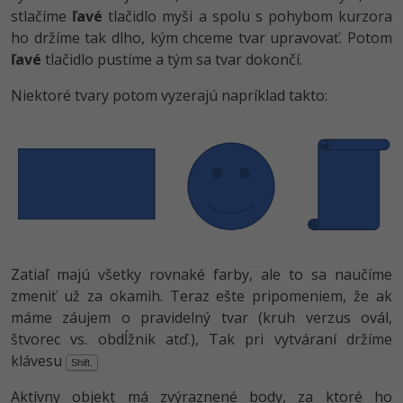
stlačíme
ľavé
tlačidlo myši a spolu s pohybom kurzora
ho držíme tak dlho, kým chceme tvar upravovať. Potom
ľavé
tlačidlo pustíme a tým sa tvar dokončí.
Niektoré tvary potom vyzerajú napríklad takto:
Zatiaľ majú všetky rovnaké farby, ale to sa naučíme
zmeniť už za okamih. Teraz ešte pripomeniem, že ak
máme záujem o pravidelný tvar (kruh verzus ovál,
štvorec vs. obdĺžnik atď.), Tak pri vytváraní držíme
klávesu
Shift.
Aktívny objekt má zvýraznené body, za ktoré ho