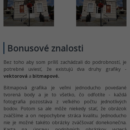
Bonusové znalosti
Bez toho aby som príliš zachádzali do podrobností, je
potrebné uviesť, že existujú dva druhy grafiky -
vektorová
a
bitmapové.
Bitmapová grafika je veľmi jednoducho povedané
tvorená body a je to všetko, čo odfotíte - každá
fotografia pozostáva z veľkého počtu jednotlivých
bodov. Potom sa ale môže niekedy stať, že obrázok
zväčšíme a on nepochybne stráca kvalitu. Jednoducho
nie je možné takéto obrázky zväčšovať donekonečna.
Karta na úpravu podobných obrázkov vyzerá