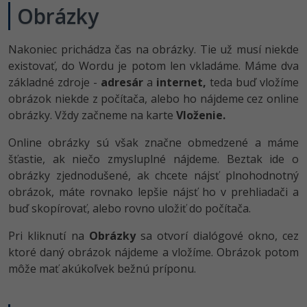
Obrázky
Nakoniec prichádza čas na obrázky. Tie už musí niekde
existovať, do Wordu je potom len vkladáme. Máme dva
základné zdroje -
adresár
a
internet,
teda buď vložíme
obrázok niekde z počítača, alebo ho nájdeme cez online
obrázky. Vždy začneme na karte
Vloženie.
Online obrázky sú však značne obmedzené a máme
šťastie, ak niečo zmysluplné nájdeme. Beztak ide o
obrázky zjednodušené, ak chcete nájsť plnohodnotný
obrázok, máte rovnako lepšie nájsť ho v prehliadači a
buď skopírovať, alebo rovno uložiť do počítača.
Pri kliknutí na
Obrázky
sa otvorí dialógové okno, cez
ktoré daný obrázok nájdeme a vložíme. Obrázok potom
môže mať akúkoľvek bežnú príponu.