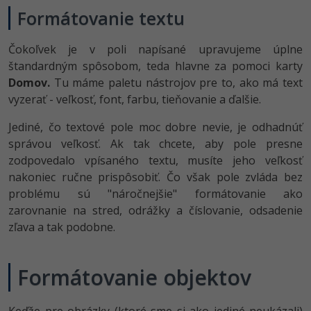
Formátovanie textu
Čokoľvek je v poli napísané upravujeme úplne
štandardným spôsobom, teda hlavne za pomoci karty
Domov.
Tu máme paletu nástrojov pre to, ako má text
vyzerať - veľkosť, font, farbu, tieňovanie a ďalšie.
Jediné, čo textové pole moc dobre nevie, je odhadnúť
správou veľkosť. Ak tak chcete, aby pole presne
zodpovedalo vpísaného textu, musíte jeho veľkosť
nakoniec ručne prispôsobiť. Čo však pole zvláda bez
problému sú "náročnejšie" formátovanie ako
zarovnanie na stred, odrážky a číslovanie, odsadenie
zľava a tak podobne.
Formátovanie objektov
Keďže pre obrázky (ktoré sme si ako jediné neukázali)