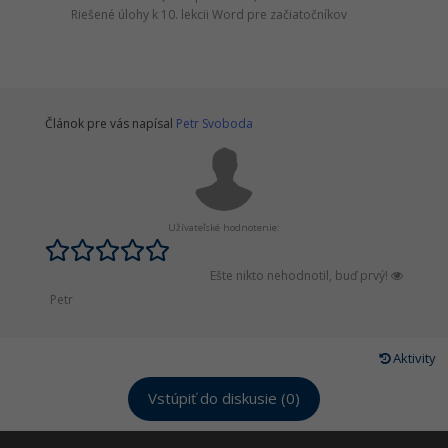
Riešené úlohy k 10. lekcii Word pre začiatočníkov
Článok pre vás napísal
Petr Svoboda
Užívateľské hodnotenie:
Ešte nikto nehodnotil, buď prvý!
Petr
Aktivity
Vstúpiť do diskusie (0)