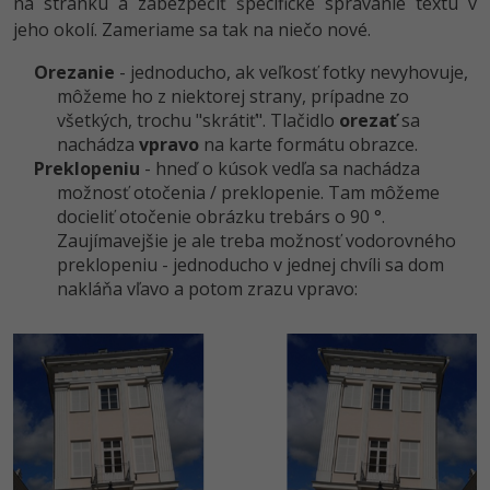
na stránku a zabezpečiť špecifické správanie textu v
jeho okolí. Zameriame sa tak na niečo nové.
Orezanie
- jednoducho, ak veľkosť fotky nevyhovuje,
môžeme ho z niektorej strany, prípadne zo
všetkých, trochu "skrátiť". Tlačidlo
orezať
sa
nachádza
vpravo
na karte formátu obrazce.
Preklopeniu
- hneď o kúsok vedľa sa nachádza
možnosť otočenia / preklopenie. Tam môžeme
docieliť otočenie obrázku trebárs o 90 °.
Zaujímavejšie je ale treba možnosť vodorovného
preklopeniu - jednoducho v jednej chvíli sa dom
nakláňa vľavo a potom zrazu vpravo: