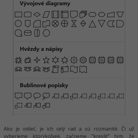
Ako je vidieť, je ich celý rad a sú rozmanité. Či už
vyberieme ktorýkoľvek, začneme "kresliť" tým, že