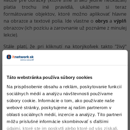
platia trochu iné pravidlá, ukážeme si teraz
formátovanie objektov, ktoré možno aplikovať hlavne
na obrazce a textové polia. Ide vlastne o
obrys
a
výplň
obrazcov (ich pozíciu a zarovnanie už poznáme z minulej
lekcie).
Stále platí, že pri kliknutí na ktorýkoľvek takto "živý"
objekt sa objavuje karta
Formát
.... Miesto trojtečky
potom druh objektu, treba
Formát obrazce.
Táto
ponuka vyzerá v praxi treba nasledovne:
Táto webstránka používa súbory cookies
Na prispôsobenie obsahu a reklám, poskytovanie funkcií
sociálnych médií a analýzu návštevnosti používame
súbory cookie. Informácie o tom, ako používate naše
Všimnite si troch oranžovo zvýraznených oblastí.
webové stránky, poskytujeme aj našim partnerom v
Začneme uprostred. Tam sa nachádza práve
oblasti sociálnych médií, inzercie a analýzy. Títo partneri
formátovanie obrysu a výplne.
môžu príslušné informácie skombinovať s ďalšími
Obrys
je čiara dookola daného tvaru. Ale nie je to vždy
údajmi, ktoré ste im poskytli alebo ktoré od vás získali,