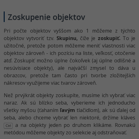
Zoskupenie objektov
Pri počte objektov vyššom ako 1 môžeme z týchto
objektov vytvoriť tzv.
Skupinu,
čiže je
zoskupiť.
To je
užitočné, pretože potom môžeme meniť vlastnosti viac
objektov zároveň - ich pozíciu na liste, veľkosť, otočenie
atď. Zoskupiť možno úplne čokoľvek (aj úplne odlišné a
nesúvisiace objekty), ale najväčší zmysel to dáva u
obrazcov, pretože tam často pri tvorbe zložitejších
nákresov využijeme viac tvarov zároveň.
Než prvýkrát objekty zoskupíte, musíme ich vybrať viac
naraz. Ak sú blízko seba, vyberieme ich jednoducho
všetky myšou (ťahaním
ľavým
tlačidlom), ak sú ďalej od
seba, alebo chceme vybrať len niektoré, držíme kláves
a na objekty jeden po druhom klikáme. Rovnakú
Ctrl
metódou môžeme objekty zo selekcie aj odstraňovať.