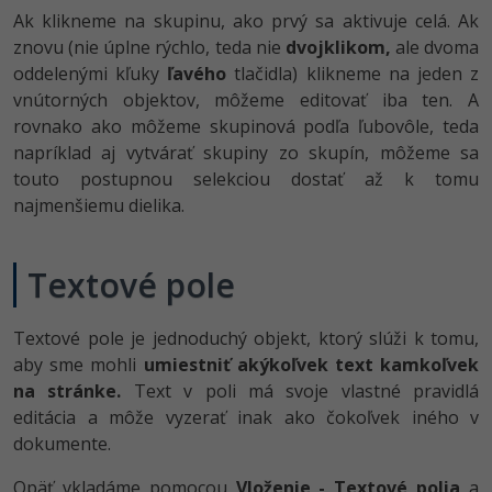
Ak klikneme na skupinu, ako prvý sa aktivuje celá. Ak
znovu (nie úplne rýchlo, teda nie
dvojklikom,
ale dvoma
oddelenými kľuky
ľavého
tlačidla) klikneme na jeden z
vnútorných objektov, môžeme editovať iba ten. A
rovnako ako môžeme skupinová podľa ľubovôle, teda
napríklad aj vytvárať skupiny zo skupín, môžeme sa
touto postupnou selekciou dostať až k tomu
najmenšiemu dielika.
Textové pole
Textové pole je jednoduchý objekt, ktorý slúži k tomu,
aby sme mohli
umiestniť akýkoľvek text kamkoľvek
na stránke.
Text v poli má svoje vlastné pravidlá
editácia a môže vyzerať inak ako čokoľvek iného v
dokumente.
Opäť vkladáme pomocou
Vloženie - Textové polia
a