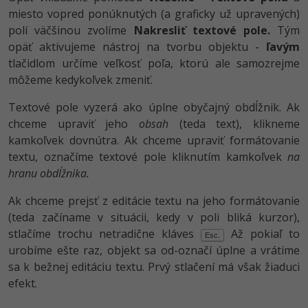
miesto vopred ponúknutých (a graficky už upravených)
polí väčšinou zvolíme
Nakresliť textové pole.
Tým
opäť aktivujeme nástroj na tvorbu objektu -
ľavým
tlačidlom určíme veľkosť poľa, ktorú ale samozrejme
môžeme kedykoľvek zmeniť.
Textové pole vyzerá ako úplne obyčajný obdĺžnik. Ak
chceme upraviť jeho
obsah
(teda text), klikneme
kamkoľvek dovnútra. Ak chceme upraviť formátovanie
textu, označíme textové pole kliknutím kamkoľvek
na
hranu obdĺžnika.
Ak chceme prejsť z editácie textu na jeho formátovanie
(teda začíname v situácii, kedy v poli bliká kurzor),
stlačíme trochu netradične kláves
Až pokiaľ to
Esc.
urobíme ešte raz, objekt sa od-označí úplne a vrátime
sa k bežnej editáciu textu. Prvý stlačení má však žiaduci
efekt.