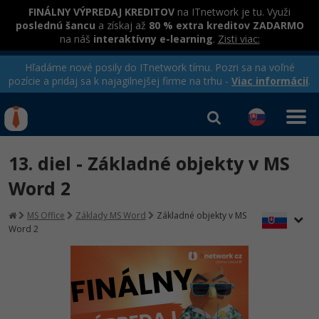
FINÁLNY VÝPREDAJ KREDITOV
na ITnetwork je tu. Využi
poslednú šancu
a získaj až
80 % extra kreditov ZADARMO
na náš
interaktívny e-learning
.
Zisti viac:
Hľadáme nové posily do ITnetwork tímu. Pozri sa na voľné
pozície a pridaj sa k najagilnejšej firme na trhu -
Viac informácií
.
Kurzy Úrad Práce
Od
0 EUR
13. diel - Základné objekty v MS
Prihlásiť sa
|
Registrovať
IT e-learning
Rekvalifikačné kurzy
Word 2
hradené úradom práce
Kurzy programovania
MS Office
Základy MS Word
Základné objekty v MS
Word 2
Ako začať?
Kurzy e-commerce
-80%
Java
Testovanie softvéru
-80%
-30%
C# .NET
Marketing