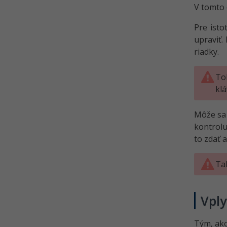
možnosti v MS Word
V tomto 
Kvíz - Základy MS Word
Pre isto
upraviť.
riadky.
To
kl
Môže sa 
kontrolu
to zdať 
Ta
Vply
Tým, ako