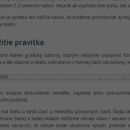
ekom č. 2 smerom nahor. Akurát ak vyplníte obe polia, tak s
ov je predsa len väčšia šanca, že budeme potrebovať aj nej
u textu.
itie pravítka
rd máme grafický nástroj, ktorým môžeme ovplyvniť for
o
a ide vlastne o škálu zobrazenú v hornej časti obrazovky.
o svojom dokumente nevidíte, zapnete jeho zobrazen
utím políčka).
 má bielu a šedú časť a niekoľko posuvných častí. Šedá š
hrane bielej a šedej oblasti môžeme okraje vľavo i vpravo 
nám nezaručí, že obsah bude skutočne vytlačí, pretože e