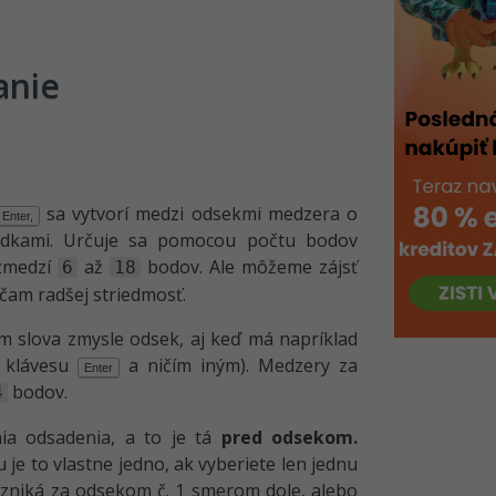
anie
sa vytvorí medzi odsekmi medzera o
Enter,
riadkami. Určuje sa pomocou počtu bodov
ozmedzí
až
bodov. Ale môžeme zájsť
6
18
čam radšej striedmosť.
om slova zmysle odsek, aj keď má napríklad
m klávesu
a ničím iným). Medzery za
Enter
bodov.
4
ia odsadenia, a to je tá
pred odsekom.
je to vlastne jedno, ak vyberiete len jednu
vzniká za odsekom č. 1 smerom dole, alebo