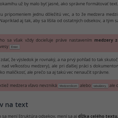
okamihu už by malo byť jasné, ako správne formátovať text.
tu pripomeniem jednu dôležitú vec, a to že medzera medz
 Napríklad aj tak, aby sa líšila od ostatných odsekov, a tým 
ho sa však vždy docieľuje práve nastavením
medzery z
ávesy
Enter.
zdať, že výsledok je rovnaký, a na prvý pohľad to tak skuto
 nad veľkosťou medzery), ale pri ďalšej práci s dokumentom
ako maličkosť, ale prečo sa aj takú vec nenaučit správne.
ktiež medzera vľavo nevzniká
alebo
ale 
Medzerníkom
tabulátory,
v na text
 sa mení štruktúra odsekov, mení sa aj
dĺžka celého textu