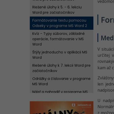
vedomost
Riešené úlohy k 5. - 6. lekciu
Word pre začiatočníkov
For
Formátovanie textu pomocou
Odseky v programe MS Word 2
Kvíz - Typy súborov, základné
Med
operácie, formátovanie v MS
Word
V situác
Štýly jednoducho v aplikácii MS
určitej
Word
rovnaký
Riešené úlohy k 7. lekcii Word pre
kam až c
začiatočníkov
Zvláštn
Odrážky a číslovanie v programe
len jed
MS Word
nadpisom
Nájsť a nahradiť v programe MS
Word
U nadpi
Riešené úlohy k 8. lekcii Word pre
Normáln
začiatočníkov
z možnos