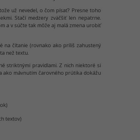
etože už nevedel, o čom písať? Presne toho
kmi. Stačí medzery zväčšiť len nepatrne.
om a v súčte tak môže aj malá zmena urobiť
é na čítanie (rovnako ako príliš zahustený
ta než textu.
striktnými pravidlami. Z nich niektoré si
y a ako mávnutím čarovného prútika dokážu
bok)
)
ch textov)