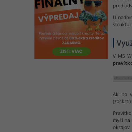
Hlavičky a päty v programe MS
pred ods
Word
U nadpis
Vzhľad stránky v aplikácii MS
štruktúr
Word
Riešené úlohy k 9. lekcii Word pre
Využ
začiatočníkov
Základné objekty v MS Word 1
V MS Wo
Kvíz - Formátovanie textu
pravítk
pomocou odseku a štýly v MS
Word
Základné objekty v MS Word 2
Riešené úlohy k 10. lekcii Word
Ak ho v
pre začiatočníkov
(zaškrtn
Riešené úlohy k 11. lekcii Word pre
začiatočníkov
Pravítko
myši na 
Kvíz - zarážky, číslovanie a
okrajov 
základné vyhľadávanie v MS