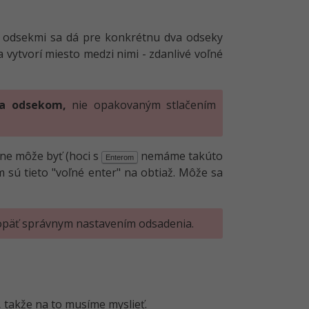
i odsekmi sa dá pre konkrétnu dva odseky
sa vytvorí miesto medzi nimi - zdanlivé voľné
a odsekom,
nie opakovaným stlačením
čne môže byť (hoci s
nemáme takúto
Enterom
 sú tieto "voľné enter" na obtiaž. Môže sa
opäť správnym nastavením odsadenia.
,
takže na to musíme myslieť.