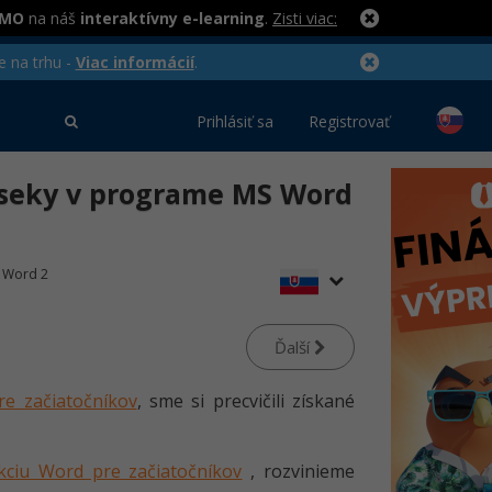
RMO
na náš
interaktívny e-learning
.
Zisti viac:
e na trhu -
Viac informácií
.
Prihlásiť sa
Registrovať
dseky v programe MS Word
 Word 2
Ďalší
re začiatočníkov
, sme si precvičili získané
ekciu Word pre začiatočníkov
, rozvinieme