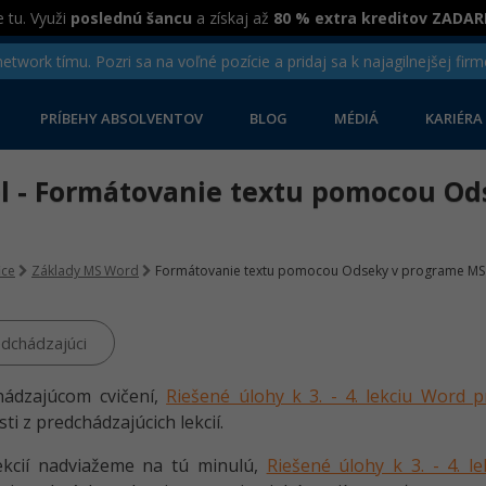
 tu. Využi
poslednú šancu
a získaj až
80 % extra kreditov ZADA
twork tímu. Pozri sa na voľné pozície a pridaj sa k najagilnejšej firm
PRÍBEHY ABSOLVENTOV
BLOG
MÉDIÁ
KARIÉRA
iel - Formátovanie textu pomocou O
ice
Základy MS Word
Formátovanie textu pomocou Odseky v programe MS
dchádzajúci
hádzajúcom cvičení,
Riešené úlohy k 3. - 4. lekciu Word p
ti z predchádzajúcich lekcií.
ekcií nadviažeme na tú minulú,
Riešené úlohy k 3. - 4. l