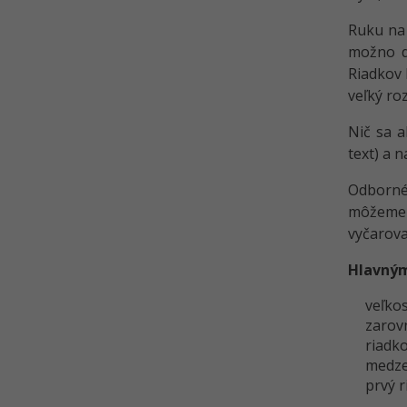
Ruku na 
možno do
Riadkov 
veľký roz
Nič sa a
text) a 
Odborné 
môžeme u
vyčarova
Hlavným
veľko
zarov
riadk
medze
prvý 