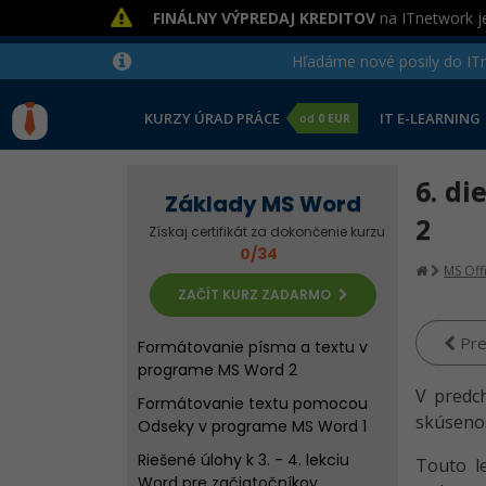
FINÁLNY VÝPREDAJ KREDITOV
na ITnetwork je
Hľadáme nové posily do ITne
Úvod do programu Microsoft
KURZY ÚRAD PRÁCE
IT E-LEARNING
od
0 EUR
Word
Histórie Wordu, typy súborov a
6. d
Základy MS Word
základné operácie
2
Získaj certifikát za dokončenie kurzu
Riešené úlohy k 1. - 2. lekciu Word
0/34
pre začiatočníkov
MS Off
Formátovanie písma a textu v
ZAČÍT KURZ ZADARMO
programe MS Word 1
Pre
Formátovanie písma a textu v
programe MS Word 2
V predc
Formátovanie textu pomocou
skúsenos
Odseky v programe MS Word 1
Riešené úlohy k 3. - 4. lekciu
Touto l
Word pre začiatočníkov