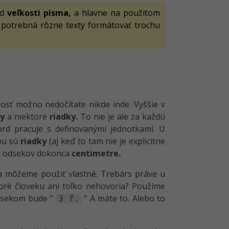
od
veľkosti písma,
a hlavne na použitom
 potrebná rôzne texty formátovať trochu
osť možno nedočítate nikde inde. Vyššie v
y
a niektoré
riadky.
To nie je ale za každú
Word pracuje s definovanými jednotkami. U
kou sú
riadky
(aj keď to tam nie je explicitne
e odsekov dokonca
centimetre.
 a môžeme použiť vlastné. Trebárs práve u
oré človeku ani toľko nehovoria? Použime
odsekom bude "
" A máte to. Alebo to
3 ř.