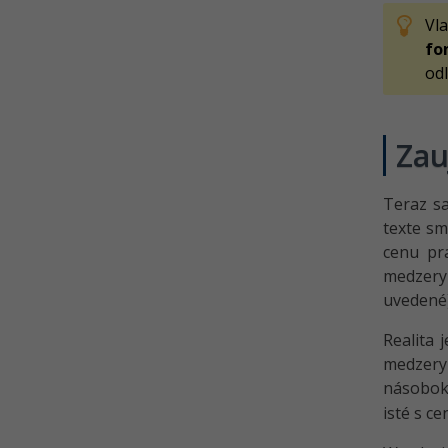
Vl
fo
odl
Zau
Teraz sa
texte sm
cenu pra
medzery 
uvedené
Realita 
medzery
násobok
isté s ce