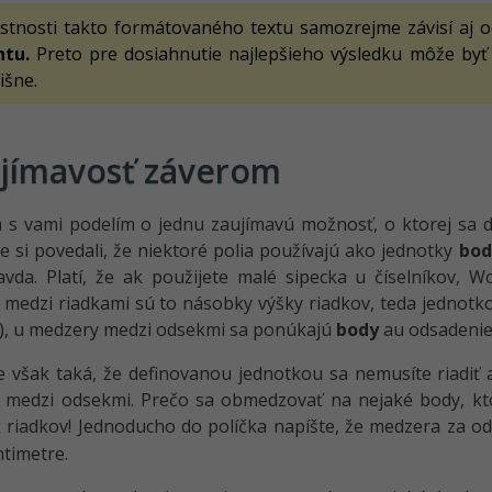
astnosti takto formátovaného textu samozrejme závisí aj 
ntu.
Preto pre dosiahnutie najlepšieho výsledku môže byť
išne.
jímavosť záverom
 s vami podelím o jednu zaujímavú možnosť, o ktorej sa d
e si povedali, že niektoré polia používajú ako jednotky
bod
vda. Platí, že ak použijete malé sipecka u číselníkov, 
medzi riadkami sú to násobky výšky riadkov, teda jednot
), u medzery medzi odsekmi sa ponúkajú
body
au odsadeni
je však taká, že definovanou jednotkou sa nemusíte riadiť
 medzi odsekmi. Prečo sa obmedzovať na nejaké body, kt
 riadkov! Jednoducho do políčka napíšte, že medzera za 
ntimetre.