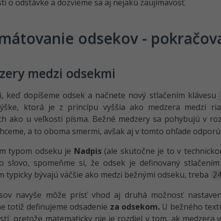
i o odstávke a dozvieme sa aj nejakú zaujímavosť.
mátovanie odsekov - pokračov
zery medzi odsekmi
ii, keď dopíšeme odsek a načnete nový stlačením klávesu
 výške, ktorá je z princípu vyššia ako medzera medzi 
ch ako u veľkosti písma. Bežné medzery sa pohybujú v r
hceme, a to oboma smermi, avšak aj v tomto ohľade odporú
ym typom odseku je
Nadpis
(ale skutočne je to v technick
no slovo, spomeňme si, že odsek je definovaný stlačení
 typicky bývajú väčšie ako medzi bežnými odseku, treba
2
sov navyše môže prísť vhod aj druhá možnosť nastaven
e totiž definujeme odsadenie
za odsekom.
U bežného textu 
tí, pretože matematicky nie je rozdiel v tom, ak medzera 