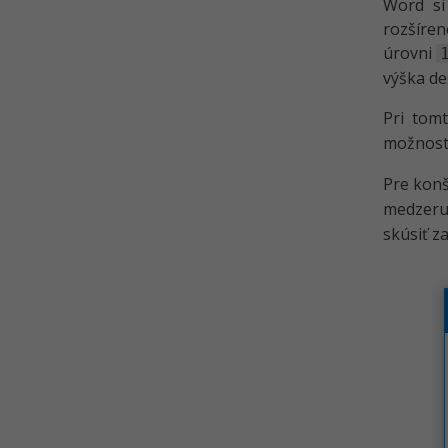
Word si
rozšíre
úrovni
výška de
Pri tom
možnosti
Pre konš
medzeru
skúsiť z