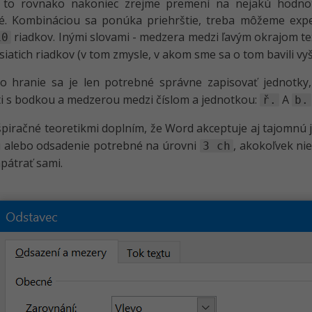
 to rovnako nakoniec zrejme premení na nejakú hodno
né. Kombináciou sa ponúka priehrštie, treba môžeme exp
riadkov. Inými slovami - medzera medzi ľavým okrajom t
10
siatich riadkov (v tom zmysle, v akom sme sa o tom bavili vyš
to hranie sa je len potrebné správne zapisovať jednotky
 s bodkou a medzerou medzi číslom a jednotkou:
A
ř.
b.
piračné teoretikmi doplním, že Word akceptuje aj tajomnú 
 alebo odsadenie potrebné na úrovni
, akokoľvek nie
3 ch
apátrať sami.