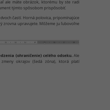
kiaľ ale máte obrázok, ktorému by ste radi
okument týmto spôsobom prispôsobiť.
 dvoch častí. Horná polovica, pripomínajúce
ý zrovna upravujete. Môžeme ju ľubovoľne
dzenia (ohraničenie) celého odseku.
Ale
zmeny okrajov (šedá zóna), ktorá platí