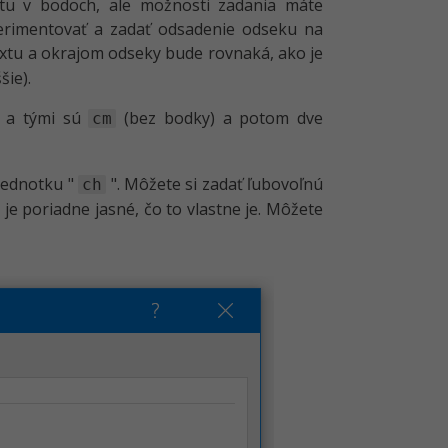
tu v bodoch, ale možnosti zadania máte
erimentovať a zadať odsadenie odseku na
extu a okrajom odseky bude rovnaká, ako je
šie).
, a tými sú
(bez bodky) a potom dve
cm
jednotku "
". Môžete si zadať ľubovoľnú
ch
 je poriadne jasné, čo to vlastne je. Môžete