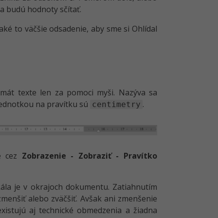
a budú hodnoty sčítať.
aké to väčšie odsadenie, aby sme si Ohlídal
mát texte len za pomoci myši. Nazýva sa
 Jednotkou na pravítku sú
.
centimetry
ie cez
Zobrazenie - Zobraziť - Pravítko
kála je v okrajoch dokumentu. Zatiahnutím
zmenšiť alebo zväčšiť. Avšak ani zmenšenie
xistujú aj technické obmedzenia a žiadna