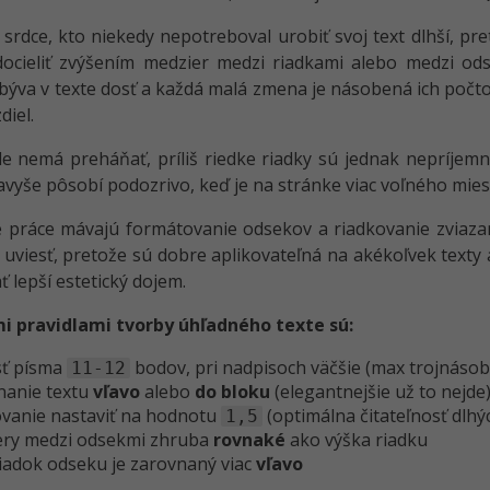
srdce, kto niekedy nepotreboval urobiť svoj text dlhší, pr
cieliť zvýšením medzier medzi riadkami alebo medzi odse
býva v texte dosť a každá malá zmena je násobená ich počt
diel.
le nemá preháňať, príliš riedke riadky sú jednak nepríjemn
navyše pôsobí podozrivo, keď je na stránke viac voľného mies
práce mávajú formátovanie odsekov a riadkovanie zviazané 
viesť, pretože sú dobre aplikovateľná na akékoľvek text
ť lepší estetický dojem.
i pravidlami tvorby úhľadného texte sú:
sť písma
bodov, pri nadpisoch väčšie (max trojnáso
11-12
nanie textu
vľavo
alebo
do bloku
(elegantnejšie už to nejde
ovanie nastaviť na hodnotu
(optimálna čitateľnosť dlhý
1,5
ry medzi odsekmi zhruba
rovnaké
ako výška riadku
riadok odseku je zarovnaný viac
vľavo