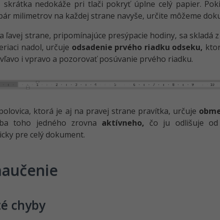
ň skrátka nedokáže pri tlači pokryť úplne celý papier. Po
 pár milimetrov na každej strane navyše, určite môžeme d
a ľavej strane, pripomínajúce presýpacie hodiny, sa skladá z
eriaci nadol, určuje
odsadenie prvého riadku odseku,
ktor
vľavo i vpravo a pozorovať posúvanie prvého riadku.
olovica, ktorá je aj na pravej strane pravítka, určuje
obme
Iba toho jedného zrovna
aktívneho,
čo ju odlišuje od 
cky pre celý dokument.
aučenie
té chyby