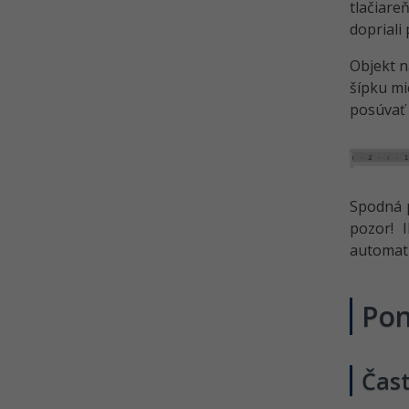
Word
tlačiare
dopriali
Tabuľky v MS Word
Ďalšie užitočné možnosti a
Objekt n
nastavenia v MS Word 1
šípku mi
posúvať 
Riešené úlohy k 12. - 13. lekciu
Word pre začiatočníkov
Ďalšie užitočné možnosti a
nastavenia v MS Word 2
Riešené úlohy k 14. lekciu Word
Spodná p
pre začiatočníkov
pozor! 
automati
Kvíz - Záhlavie, päta a vzhľad
stránky v MS Word
Riešené úlohy k 15. - 16. lekciu
Pon
Word pre začiatočníkov
Kvíz - Základné objekty v MS
Word
Čas
Kvíz - Tabuľky a ďalšie užitočné