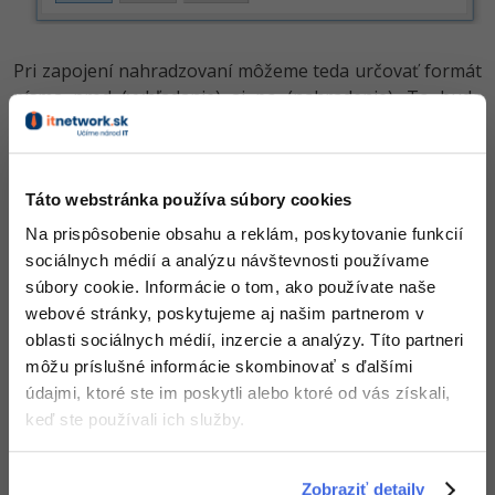
Pri zapojení nahradzovaní môžeme teda určovať formát
písma pred (vyhľadanie) aj po (nahradenie). To bude
predmetom prvého praktického príkladu v ďalšej časti
článku.
Pred praktickými ukážkami musíme ešte dodať jednu
Táto webstránka používa súbory cookies
kombináciu symbolov. Doteraz totiž nebolo spomenuté,
Na prispôsobenie obsahu a reklám, poskytovanie funkcií
že môžeme niečo naje a nahradiť so zachovaním
sociálnych médií a analýzu návštevnosti používame
pôvodného textu, takže vlastne môžeme text pridať.
súbory cookie. Informácie o tom, ako používate naše
Napr. vyhľadáme meno "Novák" a jedným kliknutím z
webové stránky, poskytujeme aj našim partnerom v
neho v texte urobíme zdvorilejší verzii, teda "p. Novák ".
oblasti sociálnych médií, inzercie a analýzy. Títo partneri
Symbol, ktorý zachováva text v nahradzovacia časti, je
môžu príslušné informácie skombinovať s ďalšími
.
^&
údajmi, ktoré ste im poskytli alebo ktoré od vás získali,
keď ste používali ich služby.
Nastavenie potom vyzerá nasledovne:
Zobraziť detaily