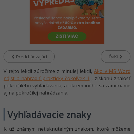
-80%
Python
WordPress
-80%
-30%
JavaScript
SEO
-80%
PHP
UX
-80%
C++
Business
Predchádzajúci
Ďalší
-80%
-30%
Swift
Copywriting
V tejto lekcii zúročíme z minulej lekcii,
Ako v MS Word
-80%
-80%
nájsť a nahradiť prakticky čokoľvek 1
Kotlin
, získanú znalosť
MS Office
pokročilého vyhľadávania, a okrem iného sa zameriame
-80%
Céčko
aj na pokročilej nahrádzania.
Google Dokumenty
VB.NET
Time management
Vyhľadávacie znaky
SQL
Fórum
K už známym netisknutelným znakom, ktoré môžeme
-80%