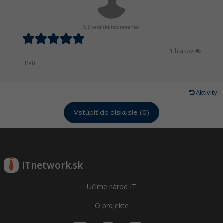
Užívateľské hodnotenie:
1 hlasov
Petr
Aktivity
Vstúpiť do diskusie (0)
ITnetwork.sk
Učíme národ IT
O projekte