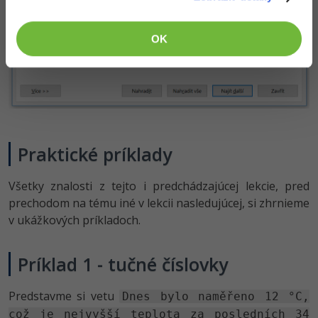
OK
Praktické príklady
Všetky znalosti z tejto i predchádzajúcej lekcie, pred
prechodom na tému iné v lekcii nasledujúcej, si zhrnieme
v ukážkových príkladoch.
Príklad 1 - tučné číslovky
Predstavme si vetu
Dnes bylo naměřeno 12 °C,
což je nejvyšší teplota za posledních 34