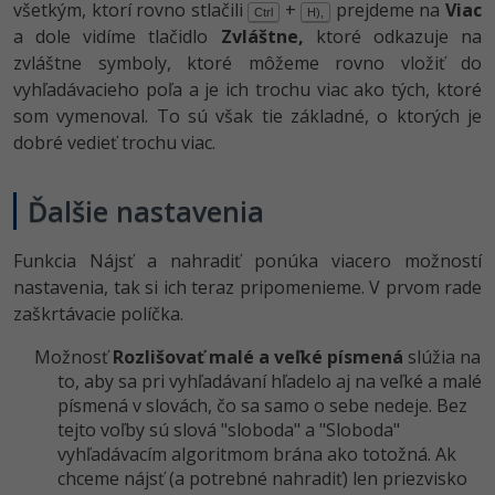
všetkým, ktorí rovno stlačili
+
prejdeme na
Viac
Ctrl
H),
-15%
Adobe XD
a dole vidíme tlačidlo
Zvláštne,
ktoré odkazuje na
zvláštne symboly, ktoré môžeme rovno vložiť do
-25%
Adobe InDesign
vyhľadávacieho poľa a je ich trochu viac ako tých, ktoré
som vymenoval. To sú však tie základné, o ktorých je
Adobe After Effects
dobré vedieť trochu viac.
-80%
Blender
Ďalšie nastavenia
Inkscape
Funkcia Nájsť a nahradiť ponúka viacero možností
-80%
nastavenia, tak si ich teraz pripomenieme. V prvom rade
Fotografovanie
zaškrtávacie políčka.
Video
Možnosť
Rozlišovať malé a veľké písmená
slúžia na
to, aby sa pri vyhľadávaní hľadelo aj na veľké a malé
Ostatné
písmená v slovách, čo sa samo o sebe nedeje. Bez
tejto voľby sú slová "sloboda" a "Sloboda"
Fórum
vyhľadávacím algoritmom brána ako totožná. Ak
chceme nájsť (a potrebné nahradiť) len priezvisko