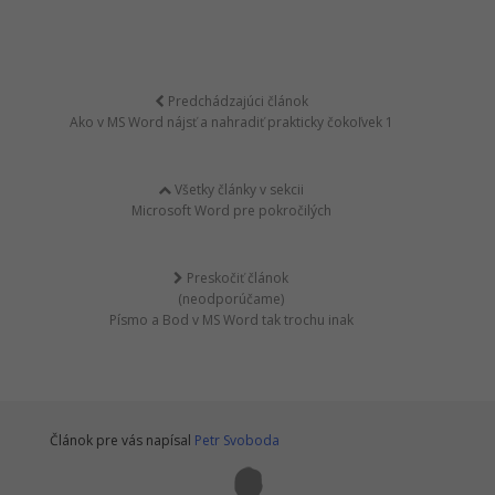
Predchádzajúci článok
Ako v MS Word nájsť a nahradiť prakticky čokoľvek 1
Všetky články v sekcii
Microsoft Word pre pokročilých
Preskočiť článok
(neodporúčame)
Písmo a Bod v MS Word tak trochu inak
Článok pre vás napísal
Petr Svoboda