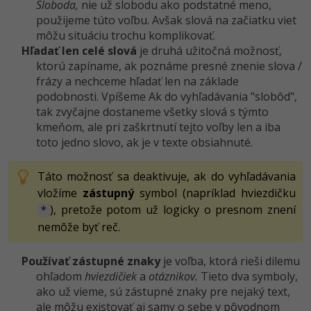
Sloboda,
nie už slobodu ako podstatné meno,
použijeme túto voľbu. Avšak slová na začiatku viet
môžu situáciu trochu komplikovať.
Hľadať len celé slová
je druhá užitočná možnosť,
ktorú zapíname, ak poznáme presné znenie slova /
frázy a nechceme hľadať len na základe
podobnosti. Vpíšeme Ak do vyhľadávania "slobôd",
tak zvyčajne dostaneme všetky slová s týmto
kmeňom, ale pri zaškrtnutí tejto voľby len a iba
toto jedno slovo, ak je v texte obsiahnuté.
Táto možnosť sa deaktivuje, ak do vyhľadávania
vložíme
zástupný
symbol (napríklad hviezdičku
), pretože potom už logicky o presnom znení
*
nemôže byť reč.
Používať zástupné znaky
je voľba, ktorá rieši dilemu
ohľadom
hviezdičiek
a
otáznikov.
Tieto dva symboly,
ako už vieme, sú zástupné znaky pre nejaký text,
ale môžu existovať aj samy o sebe v pôvodnom