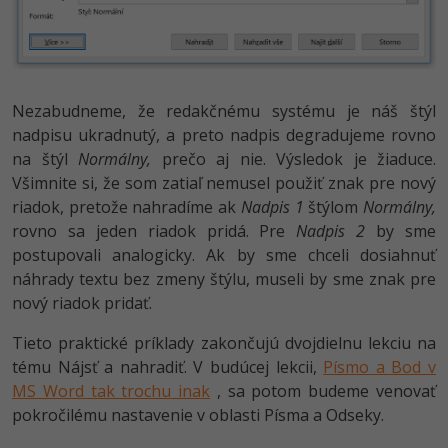
Nezabudneme, že redakčnému systému je náš štýl
nadpisu ukradnutý, a preto nadpis degradujeme rovno
na štýl
Normálny,
prečo aj nie. Výsledok je žiaduce.
Všimnite si, že som zatiaľ nemusel použiť znak pre nový
riadok, pretože nahradíme ak
Nadpis 1
štýlom
Normálny,
rovno sa jeden riadok pridá. Pre
Nadpis 2
by sme
postupovali analogicky. Ak by sme chceli dosiahnuť
náhrady textu bez zmeny štýlu, museli by sme znak pre
nový riadok pridať.
Tieto praktické príklady zakončujú dvojdielnu lekciu na
tému Nájsť a nahradiť. V budúcej lekcii,
Písmo a Bod v
MS Word tak trochu inak
, sa potom budeme venovať
pokročilému nastavenie v oblasti Písma a Odseky.