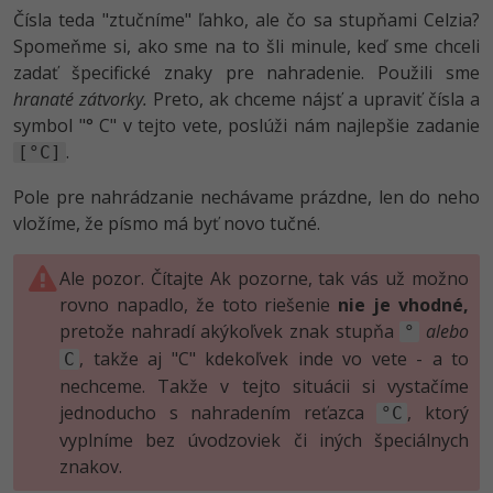
Čísla teda "ztučníme" ľahko, ale čo sa stupňami Celzia?
Spomeňme si, ako sme na to šli minule, keď sme chceli
zadať špecifické znaky pre nahradenie. Použili sme
hranaté zátvorky.
Preto, ak chceme nájsť a upraviť čísla a
symbol "° C" v tejto vete, poslúži nám najlepšie zadanie
.
[°C]
Pole pre nahrádzanie nechávame prázdne, len do neho
vložíme, že písmo má byť novo tučné.
Ale pozor. Čítajte Ak pozorne, tak vás už možno
rovno napadlo, že toto riešenie
nie je vhodné,
pretože nahradí akýkoľvek znak stupňa
alebo
°
, takže aj "C" kdekoľvek inde vo vete - a to
C
nechceme. Takže v tejto situácii si vystačíme
jednoducho s nahradením reťazca
, ktorý
°C
vyplníme bez úvodzoviek či iných špeciálnych
znakov.