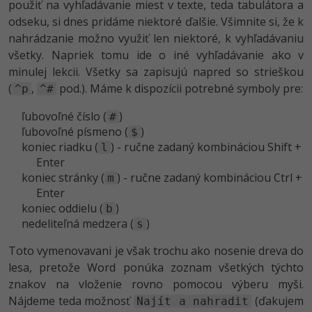
UML
Linux a UNIX
použiť na vyhľadávanie miest v texte, teda tabulátora a
odseku, si dnes pridáme niektoré ďalšie. Všimnite si, že k
-41%
Algoritmy
Siete
nahrádzanie možno využiť len niektoré, k vyhľadávaniu
všetky. Napriek tomu ide o iné vyhľadávanie ako v
-10%
Umelá inteligencia
Kybernetická bezpečnost
minulej lekcii. Všetky sa zapisujú napred so strieškou
(
,
pod.). Máme k dispozícii potrebné symboly pre:
^p
^#
Pre deti
Elektronický podpis
ľubovoľné číslo (
)
#
ľubovoľné písmeno (
)
Viac
$
Windows
koniec riadku (
) - ručne zadaný kombináciou Shift +
l
Enter
Fórum
Kurzy dizajnu
koniec stránky (
) - ručne zadaný kombináciou Ctrl +
m
Enter
-80%
HTML/CSS
Príbehy absolventov
koniec oddielu (
)
b
nedeliteľná medzera (
)
s
-80%
Blog
Photoshop
Toto vymenovavani je však trochu ako nosenie dreva do
Médiá
-80%
lesa, pretože Word ponúka zoznam všetkých týchto
Adobe Illustrator
znakov na vloženie rovno pomocou výberu myši.
Kariéra
-30%
Nájdeme teda možnosť
Adobe Lightroom
(ďakujem
Najít a nahradit