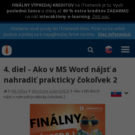
FINÁLNY VÝPREDAJ KREDITOV
na ITnetwork je tu. Využi
poslednú šancu
a získaj až
80 % extra kreditov ZADARMO
na náš
interaktívny e-learning
.
Zisti viac:
Hľadáme nové posily do ITnetwork tímu. Pozri sa na voľné
pozície a pridaj sa k najagilnejšej firme na trhu -
Viac informácií
.
Kurzy Úrad Práce
Od
0 EUR
4. diel - Ako v MS Word nájsť a
Prihlásiť sa
|
Registrovať
IT e-learning
Rekvalifikačné kurzy
nahradiť prakticky čokoľvek 2
hradené úradom práce
Kurzy programovania
MS Office
Word pre pokročilých
Ako v MS Word
nájsť a nahradiť prakticky čokoľvek 2
Ako začať?
Kurzy e-commerce
-80%
Java
Testovanie softvéru
-80%
-30%
C# .NET
Marketing