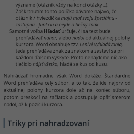
význame (otáznik vždy na konci otázky ...).
Zaškrtnutím tohto políčka dávame najavo, že
otáznik / hviezdička
majú mať svoju špeciálnu -
zástupnú - funkciu a nejde o bežný znak.
Samotná voľba
Hľadať
určuje, či sa text bude
prehľadávať
nahor,
alebo
nadol
od aktuálnej polohy
kurzora. Word obsahuje tzv.
Lenivé vyhľadávania,
teda prehľadáva znak za znakom a zastaví sa pri
každom ďalšom výskyte. Preto nenájdeme nič ako
tlačidlo
nájsť všetko,
hľadá sa kus od kusu.
Nahrádzať hromadne však Word dokáže. Štandardne
Word prehľadáva celý súbor, a to tak, že ide najprv od
aktuálnej polohy kurzora dole až na koniec súboru,
potom preskočí na začiatok a postupuje opäť smerom
nadol, až k pozícii kurzora.
Triky pri nahradzovaní