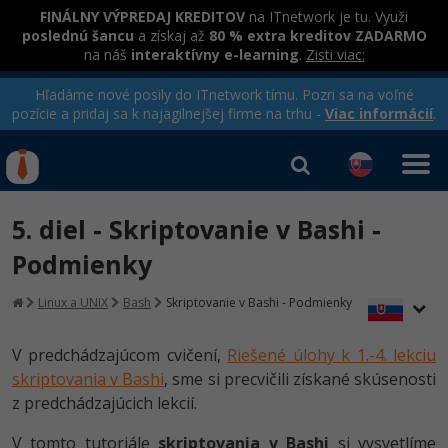
FINÁLNY VÝPREDAJ KREDITOV
na ITnetwork je tu. Využi
poslednú šancu
a získaj až
80 % extra kreditov ZADARMO
na náš
interaktívny e-learning
.
Zisti viac:
Hľadáme nové posily do ITnetwork tímu. Pozri sa na voľné
pozície a pridaj sa k najagilnejšej firme na trhu -
Viac informácií
.
Kurzy Úrad Práce
Od
0 EUR
5. diel - Skriptovanie v Bashi -
Prihlásiť sa
|
Registrovať
IT e-learning
Rekvalifikačné kurzy
Podmienky
hradené úradom práce
Kurzy programovania
Linux a UNIX
Bash
Skriptovanie v Bashi - Podmienky
Ako začať?
Kurzy e-commerce
V predchádzajúcom cvičení,
Riešené úlohy k 1.-4. lekciu
-80%
skriptovania v Bashi
, sme si precvičili získané skúsenosti
Java
Testovanie softvéru
z predchádzajúcich lekcií.
-80%
-30%
C# .NET
Marketing
V tomto tutoriále
skriptovania v Bashi
si vysvetlíme