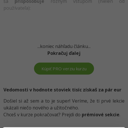
UML
sa
prispôsobuje
rôznym vstupom (nielen od
Linux a UNIX
používateľa):
-41%
Algoritmy
Siete
-10%
Umelá inteligencia
Kybernetická bezpečnost
Pre deti
Elektronický podpis
...koniec náhľadu článku...
Pokračuj ďalej
Viac
Windows
Fórum
Kúpiť PRO verziu kurzu
Kurzy dizajnu
-80%
HTML/CSS
Príbehy absolventov
Vedomosti v hodnote stoviek tisíc získaš za pár eur
-80%
Blog
Photoshop
Došiel si až sem a to je super! Veríme, že ti prvé lekcie
Médiá
-80%
ukázali niečo nového a užitočného.
Adobe Illustrator
Chceš v kurze pokračovať? Prejdi do
prémiové sekcie
.
Kariéra
-30%
Adobe Lightroom