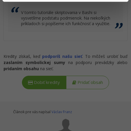
V tomto tutoriále skriptovania v Bashi si
vysvetlíme podstatu podmienok. Na niekoľkých
príkladoch si popíšeme ich funkčnosť a využitie.
Kredity získaš, keď
podporíš našu sieť
. To môžeš urobiť buď
zaslaním symbolickej sumy
na podporu prevádzky alebo
pridaním obsahu
na sieť.
Dobiť kredity
Pridať obsah
Článok pre vás napísal
Václav Franz