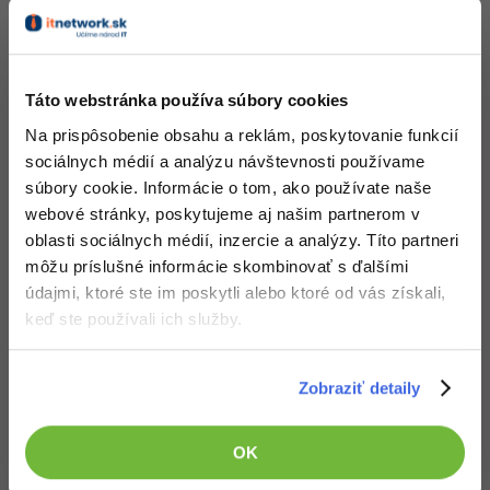
Pred kúpou tohto článku je potrebné
kúpiť predchádzajúci diel
-15%
Adobe XD
Obsah článku spadá pod licenciu
Premium
, kúpou článku súhlasíš
-25%
so
zmluvnými podmienkami
.
Adobe InDesign
Táto webstránka používa súbory cookies
Adobe After Effects
Na prispôsobenie obsahu a reklám, poskytovanie funkcií
sociálnych médií a analýzu návštevnosti používame
Čo od nás v ďalších lekciách dostaneš?
-80%
Blender
súbory cookie. Informácie o tom, ako používate naše
Prístup k jednotlivým lekciám podľa spôsobu
webové stránky, poskytujeme aj našim partnerom v
obstarania.
Inkscape
oblasti sociálnych médií, inzercie a analýzy. Títo partneri
Kvalitné znalosti
v oblasti IT.
môžu príslušné informácie skombinovať s ďalšími
Zručnosti, ktoré ti pomôžu získať vysnívanú a
-80%
Fotografovanie
údajmi, ktoré ste im poskytli alebo ktoré od vás získali,
dobre platenú prácu
.
keď ste používali ich služby.
Video
Zobraziť detaily
Ostatné
Popis článku
Fórum
OK
Požadovaný článok má nasledujúci obsah: