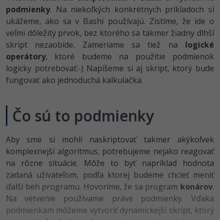
-80%
podmienky
. Na niekoľkých konkrétnych príkladoch si
Python
WordPress
ukážeme, ako sa v Bashi používajú. Zistíme, že ide o
-80%
veľmi dôležitý prvok, bez ktorého sa takmer žiadny dlhší
-30%
JavaScript
SEO
skript nezaobíde. Zameriame sa tiež na
logické
-80%
operátory
, ktoré budeme na použitie podmienok
PHP
UX
logicky potrebovať:-) Napíšeme si aj skript, ktorý bude
-80%
fungovať ako jednoduchá kalkulačka.
C++
Business
-80%
-30%
Swift
Copywriting
Čo sú to podmienky
-80%
-80%
Kotlin
MS Office
Aby sme si mohli naskriptovať takmer akýkoľvek
-80%
komplexnejší algoritmus, potrebujeme nejako reagovať
Céčko
Google Dokumenty
na rôzne situácie. Môže to byť napríklad hodnota
zadaná užívateľom, podľa ktorej budeme chcieť meniť
VB.NET
Time management
ďalší beh programu. Hovoríme, že sa program
konárov
.
SQL
Na vetvenie používame práve podmienky. Vďaka
Fórum
podmienkam môžeme vytvoriť dynamickejší skript, ktorý
-80%