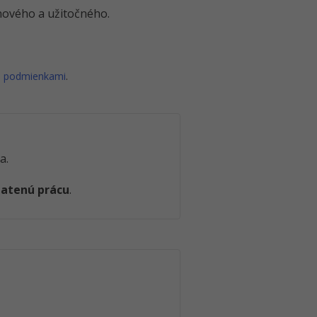
o nového a užitočného.
i podmienkami
.
a.
latenú prácu
.