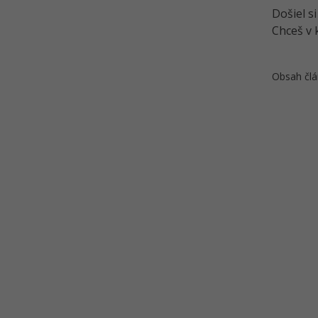
skriptovania v Bashi
Došiel s
Chceš v 
Obsah člá