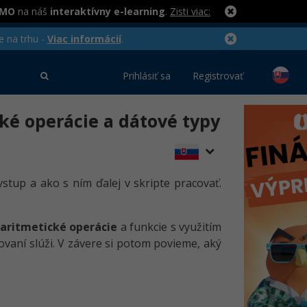
RMO
na náš
interaktívny e-learning
.
Zisti viac:
e na trhu -
Viac informácií
.
Prihlásiť sa
Registrovať
cké operácie a dátové typy
 vstup a ako s ním ďalej v skripte pracovať.
 aritmetické operácie
a funkcie s využitím
tovaní slúži. V závere si potom povieme, aký