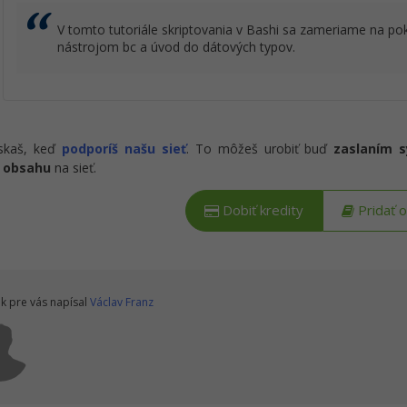
V tomto tutoriále skriptovania v Bashi sa zameriame na po
nástrojom bc a úvod do dátových typov.
ískaš, keď
podporíš našu sieť
. To môžeš urobiť buď
zaslaním 
 obsahu
na sieť.
Dobiť kredity
Pridať 
k pre vás napísal
Václav Franz