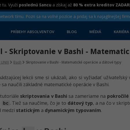
 tu. Využi
poslednú šancu
a získaj až
80 % extra kreditov ZADA
twork tímu. Pozri sa na voľné pozície a pridaj sa k najagilnejšej firm
PRÍBEHY ABSOLVENTOV
BLOG
MÉDIÁ
KARIÉRA
el - Skriptovanie v Bashi - Matemati
a UNIX
Bash
Skriptovanie v Bashi - Matematické operácie a dátové typy
ádzajúcej lekcii sme si ukázali, ako si vyžiadať užívateľský
 sa naučili základné matematické operácie v Bashi.
tutoriále
skriptovania v Bashi
sa zameriame na
pokročilé
e
. Tiež sa naučíme, čo je to
dátový typ
, a na čo v skrip
bc
el medzi
statickým
a
dynamickým typovaním
.