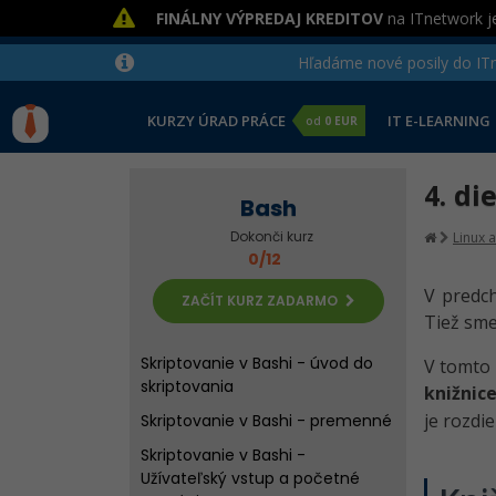
FINÁLNY VÝPREDAJ KREDITOV
na ITnetwork je
Hľadáme nové posily do ITne
KURZY ÚRAD PRÁCE
IT E-LEARNING
od
0 EUR
4. di
Bash
Dokonči kurz
Linux 
0/12
V predch
ZAČÍT KURZ ZADARMO
Tiež sme
Skriptovanie v Bashi - úvod do
V tomto 
skriptovania
knižnic
je rozdi
Skriptovanie v Bashi - premenné
Skriptovanie v Bashi -
Užívateľský vstup a početné