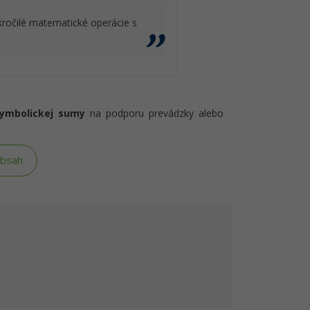
kročilé matematické operácie s
symbolickej sumy
na podporu prevádzky alebo
obsah