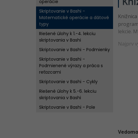
Kni
operácie
Skriptovanie v Bashi -
Knižnic
Matematické operácie a dátové
programo
typy
lekcie. 
Riešené úlohy k 1.-4. lekciu
skriptovania v Bashi
Najprv v
Skriptovanie v Bashi - Podmienky
Skriptovanie v Bashi -
Podmienené výrazy a práca s
reťazcami
Skriptovanie v Bashi - Cykly
Riešené úlohy k 5.-6. lekciu
skriptovania v Bashi
Skriptovanie v Bashi - Pole
Skriptovanie v Bashi -
asociatívne pole a funkcie
Vedomost
Riešené úlohy k 7.-8. lekciu