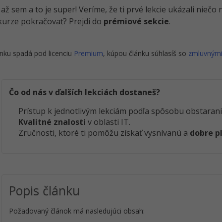
i až sem a to je super! Veríme, že ti prvé lekcie ukázali nieč
kurze pokračovať? Prejdi do
prémiové sekcie
.
nku spadá pod licenciu
Premium
, kúpou článku súhlasíš so
zmluvným
Čo od nás v ďalších lekciách dostaneš?
Prístup k jednotlivým lekciám podľa spôsobu obstarani
Kvalitné znalosti
v oblasti IT.
Zručnosti, ktoré ti pomôžu získať vysnívanú a
dobre p
Popis článku
Požadovaný článok má nasledujúci obsah: