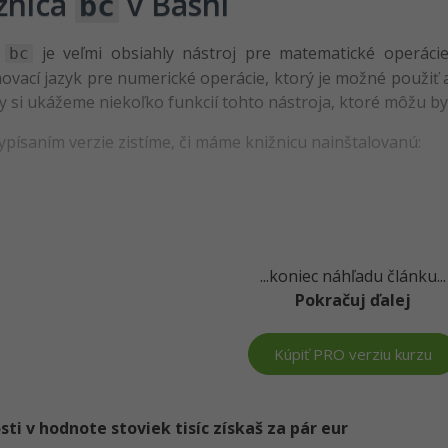
žnica
v Bashi
bc
a
je veľmi obsiahly nástroj pre matematické operác
bc
vací jazyk pre numerické operácie, ktorý je možné použiť a
My si ukážeme niekoľko funkcií tohto nástroja, ktoré môžu byť
ypísaním verzie zistíme, či máme knižnicu nainštalovanú:
...koniec náhľadu článku...
Pokračuj ďalej
Kúpiť PRO verziu kurzu
i v hodnote stoviek tisíc získaš za pár eur