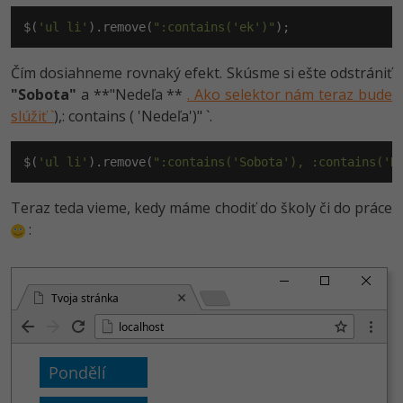
$(
'ul li'
).remove(
":contains('ek')"
);
Čím dosiahneme rovnaký efekt. Skúsme si ešte odstrániť
"Sobota"
a **"Nedeľa **
. Ako selektor nám teraz bude
slúžiť `
),: contains ( 'Nedeľa')" `.
$(
'ul li'
).remove(
":contains('Sobota'), :contains('N
Teraz teda vieme, kedy máme chodiť do školy či do práce
:
Tvoja stránka
localhost