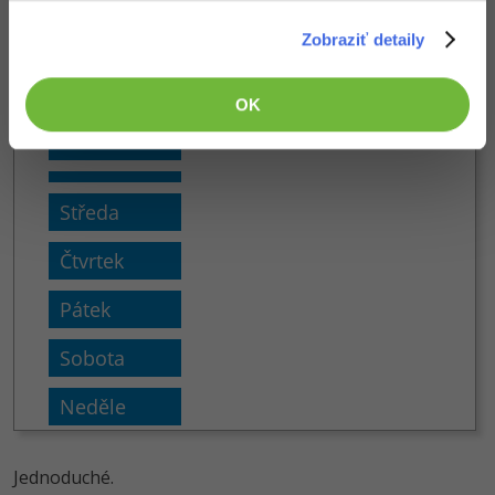
Zobraziť detaily
Tvoja stránka
localhost
OK
Jednoduché.