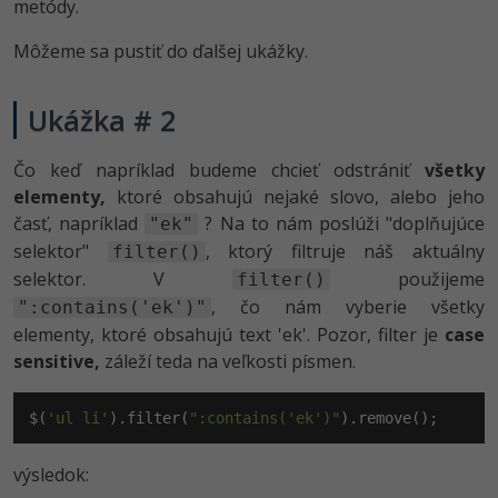
metódy.
Môžeme sa pustiť do ďalšej ukážky.
Ukážka # 2
Čo keď napríklad budeme chcieť odstrániť
všetky
elementy,
ktoré obsahujú nejaké slovo, alebo jeho
časť, napríklad
? Na to nám poslúži "doplňujúce
"ek"
selektor"
, ktorý filtruje náš aktuálny
filter()
selektor. V
použijeme
filter()
, čo nám vyberie všetky
":contains('ek')"
elementy, ktoré obsahujú text 'ek'. Pozor, filter je
case
sensitive,
záleží teda na veľkosti písmen.
$(
'ul li'
).filter(
":contains('ek')"
).remove();
výsledok: