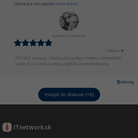
Článok pre vás napísal
Honza Bittner
Užívateľské hodnotenie:
1 hlasov
FIT ČVUT alumnus :-) Sleduj mě na https://twitter.com/tenhobi
a ptej se na cokoli na https://github.com/tenhobi/ama.
Aktivity
Vstúpiť do diskusie (16)
ITnetwork.sk