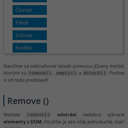
Siete
Ostatné
Kybernetická bezpečnost
Fórum
Elektronický podpis
Windows
Naučíme sa odstraňovať obsah pomocou jQuery metód,
ktorými sú
,
a
. Poďme
remove()
empty()
detach()
si ich teda predstaviť!
Remove ()
Metóda
odstráni
nadobro vybrané
remove()
elementy z DOM.
Použitie je ako vždy jednoduché, stačí