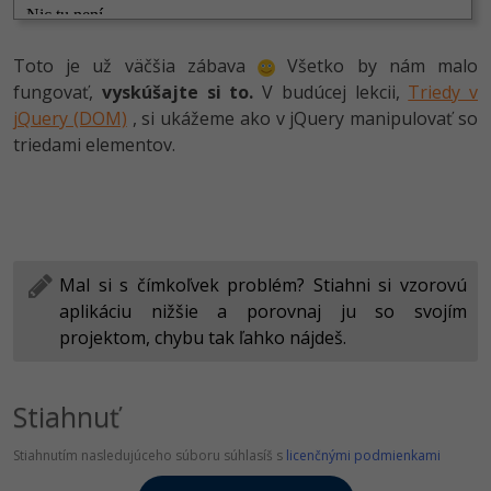
Toto je už väčšia zábava
Všetko by nám malo
fungovať,
vyskúšajte si to.
V budúcej lekcii,
Triedy v
jQuery (DOM)
, si ukážeme ako v jQuery manipulovať so
triedami elementov.
Mal si s čímkoľvek problém? Stiahni si vzorovú
aplikáciu nižšie a porovnaj ju so svojím
projektom, chybu tak ľahko nájdeš.
Stiahnuť
Stiahnutím nasledujúceho súboru súhlasíš s
licenčnými podmienkami