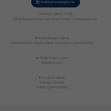
Stiahnuť example.rar
Stiahnuté 398x (1.23 kB)
Aplikácia je vrátane zdrojových kódov v jazyku JavaScript
Predchádzajúci článok
Nahradzovanie obsahu &amp; klonovania v jQuery (DOM)
Všetky články v sekcii
Základy jQuery
Preskočiť článok
(neodporúčame)
Triedy v jQuery (DOM)