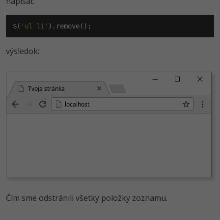
napísať:
$(
'ul li'
).remove();
výsledok:
Tvoja stránka
localhost
Čím sme odstránili všetky položky zoznamu.