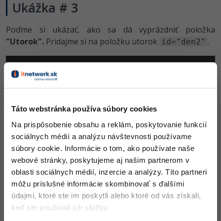
Ukážka # 3
Poďme si ukázať, ako sa dá vyprázdniť položka
"Utorok".
Pridajme si na položku utorok
.
id="den2"
<ul>
<li>
Pondělí
</li>
<li
 id=
"den2"
>
Úterý
</li>
<li>
Středa
</li>
<li>
Čtvrtek
</li>
<li>
Pátek
</li>
Táto webstránka používa súbory cookies
<li>
Sobota
</li>
<li>
Neděle
</li>
Na prispôsobenie obsahu a reklám, poskytovanie funkcií
</ul>
sociálnych médií a analýzu návštevnosti používame
súbory cookie. Informácie o tom, ako používate naše
A JS kód:
webové stránky, poskytujeme aj našim partnerom v
oblasti sociálnych médií, inzercie a analýzy. Títo partneri
$(
'#den2'
).empty();
môžu príslušné informácie skombinovať s ďalšími
údajmi, ktoré ste im poskytli alebo ktoré od vás získali,
výsledok:
keď ste používali ich služby.