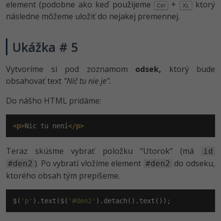
element (podobne ako keď použijeme
+
ktorý
Ctrl
X),
následne môžeme uložiť do nejakej premennej.
Ukážka # 5
Vytvoríme si pod zoznamom
odsek,
ktorý bude
obsahovať text
"Nič tu nie je".
Do nášho HTML pridáme:
<p>
Nic tu není
</p>
Teraz skúsme vybrať položku "Utorok" (má
id
). Po vybratí vložíme element
do odseku,
#den2
#den2
ktorého obsah tým prepíšeme.
$(
'p'
).text($(
'#den2'
).detach().text());