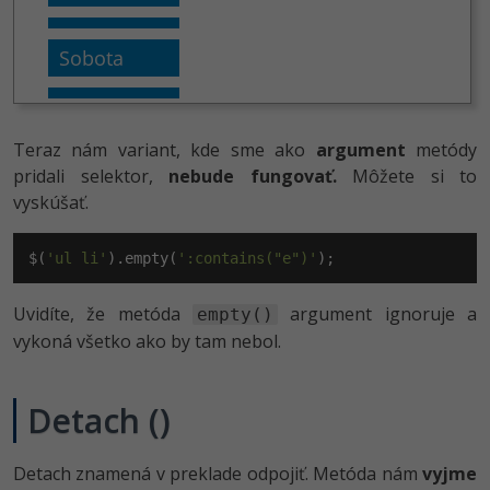
Teraz nám variant, kde sme ako
argument
metódy
pridali selektor,
nebude fungovať.
Môžete si to
vyskúšať.
$(
'ul li'
).empty(
':contains("e")'
);
Uvidíte, že metóda
argument ignoruje a
empty()
vykoná všetko ako by tam nebol.
Detach ()
Detach znamená v preklade odpojiť. Metóda nám
vyjme