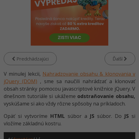
-80%
Python
-80%
JavaScript
-80%
PHP
-80%
C++
Predchádzajúci
Ďalší
-80%
Swift
V minulej lekcii,
Nahradzovanie obsahu & klonovania v
-80%
jQuery (DOM)
Kotlin
, sme sa naučili nahrádzať a klonovať
obsah stránky pomocou javascriptové knižnice jQuery. V
-80%
Céčko
dnešnom tutoriále si ukážeme
odstraňovanie obsahu,
vyskúšame si ako vždy rôzne spôsoby na príkladoch.
VB.NET
Opäť si vytvoríme
HTML
súbor a
JS
súbor. Do
JS
si
vložíme základnú kostru.
SQL
-80%