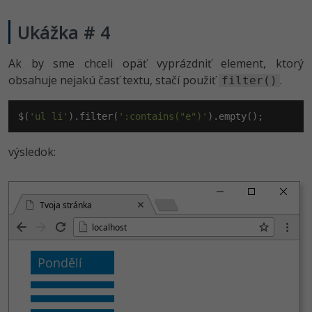
Ukážka # 4
Ak by sme chceli opäť vyprázdniť element, ktorý
obsahuje nejakú časť textu, stačí použiť
.
filter()
$(
'ul li'
).filter(
':contains("e")'
).empty();
výsledok:
Tvoja stránka
localhost