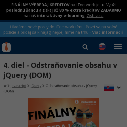
FINÁLNY VÝPREDAJ KREDITOV
na ITnetwork je tu. Využi
poslednú šancu
a získaj až
80 % extra kreditov ZADARMO
na náš
interaktívny e-learning
.
Zisti viac:
Hľadáme nové posily do ITnetwork tímu. Pozri sa na voľné
pozície a pridaj sa k najagilnejšej firme na trhu -
Viac informácií
.
Kurzy Úrad Práce
Od
0 EUR
4. diel - Odstraňovanie obsahu v
Prihlásiť sa
|
Registrovať
IT e-learning
Rekvalifikačné kurzy
jQuery (DOM)
hradené úradom práce
Kurzy programovania
Javascript
jQuery
Odstraňovanie obsahu v jQuery
(DOM)
Ako začať?
-80%
Java
-80%
C# .NET