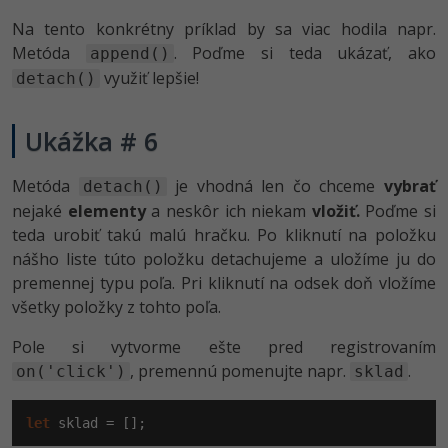
Na tento konkrétny príklad by sa viac hodila napr.
Metóda
. Poďme si teda ukázať, ako
append()
využiť lepšie!
detach()
Ukážka # 6
Metóda
je vhodná len čo chceme
vybrať
detach()
nejaké
elementy
a neskôr ich niekam
vložiť.
Poďme si
teda urobiť takú malú hračku. Po kliknutí na položku
nášho liste túto položku detachujeme a uložíme ju do
premennej typu poľa. Pri kliknutí na odsek doň vložíme
všetky položky z tohto poľa.
Pole si vytvorme ešte pred registrovaním
, premennú pomenujte napr.
.
on('click')
sklad
let
 sklad = [];