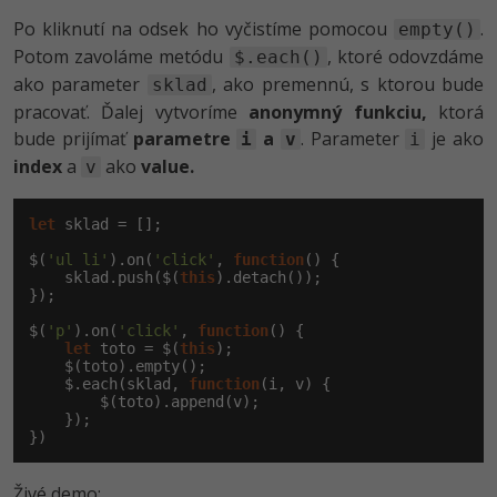
Po kliknutí na odsek ho vyčistíme pomocou
.
empty()
Potom zavoláme metódu
, ktoré odovzdáme
$.each()
ako parameter
, ako premennú, s ktorou bude
sklad
pracovať. Ďalej vytvoríme
anonymný funkciu,
ktorá
bude prijímať
parametre
a
. Parameter
je ako
i
v
i
index
a
ako
value.
v
let
 sklad = [];

$(
'ul li'
).on(
'click'
, 
function
() {

    sklad.push($(
this
).detach());

});

$(
'p'
).on(
'click'
, 
function
() {

let
 toto = $(
this
);

    $(toto).empty();

    $.each(sklad, 
function
(i, v) {

        $(toto).append(v);

    });

})
Živé demo: