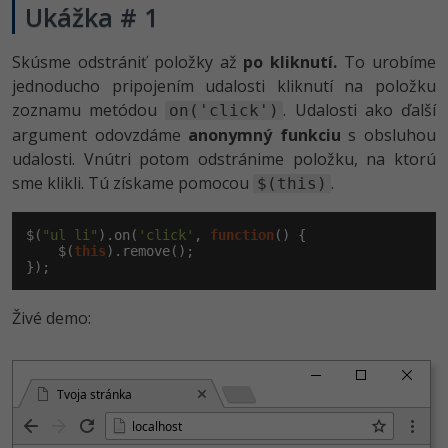
Ukážka # 1
Skúsme odstrániť položky až
po kliknutí.
To urobíme
jednoducho pripojením udalosti kliknutí na položku
zoznamu metódou
. Udalosti ako ďalší
on('click')
argument odovzdáme
anonymný funkciu
s obsluhou
udalosti. Vnútri potom odstránime položku, na ktorú
sme klikli. Tú získame pomocou
.
$(this)
$(
"ul li"
).on(
'click'
, 
function
() {

    $(
this
).remove();

});
Živé demo:
Tvoja stránka
localhost