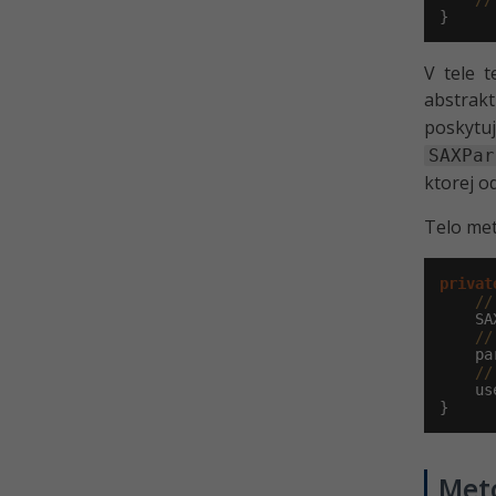
}
V tele 
abstrak
posky
SAXPar
ktorej o
Telo met
privat
//
    SA
//
    pa
//
    us
}
Met