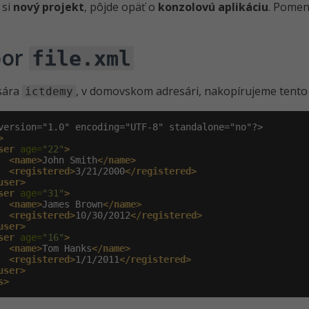
 si
nový projekt
, pôjde opäť o
konzolovú aplikáciu
. Pome
bor
file.xml
sára
, v domovskom adresári, nakopírujeme tent
ictdemy
>
ser
 age=
"22"
>
<name>
John Smith
</name>
<registered>
3/21/2000
</registered>
user>
ser
 age=
"31"
>
<name>
James Brown
</name>
<registered>
10/30/2012
</registered>
user>
ser
 age=
"16"
>
<name>
Tom Hanks
</name>
<registered>
1/1/2011
</registered>
user>
s>