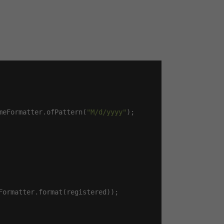
meFormatter.ofPattern(
"M/d/yyyy"
);

Formatter.format(registered));
