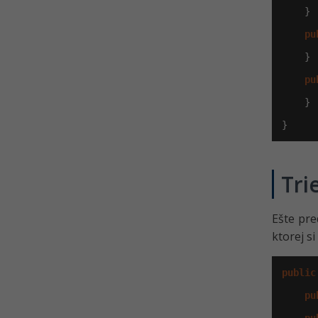
Práca so súbormi a priečinkami
    }

v Jave - Nové API
pu
Práca s vlastnými súbormi v
    }

Jave - Archív zip
Kvíz - Práca so súbormi a
pu
priečinkami v Jave
    }

Práca s vlastnými súbormi v
}
Jave - Ukladanie a načítanie zip
Riešené úlohy k 15.-20. lekcii
práce so súbormi v Jave
Tri
Prehrávanie audio súborov v
Jave - Základné audio formáty
Ešte pre
Kvíz - ZIP archív a základné
ktorej s
audio formáty v Jave
Prehrávanie zvukových súborov
public
v Jave - Ďalšie audio formáty
pu
Kvíz - Súbory v Jave