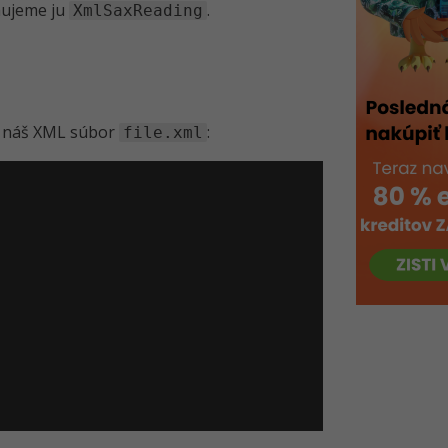
nujeme ju
.
XmlSaxReading
o náš XML súbor
:
file.xml