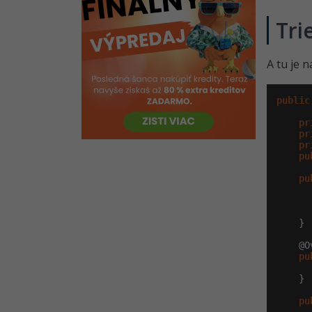
Súbory XML v Java enterprise
riešení - Súbor pom.xml
Tri
Súbory XML v Java enterprise
riešení - Praktická ukážka XSD
A tu je 
Binárne súbory v Jave
Kvíz - Plugin JAXB a binárne
public
súbory v Jave
pr
pr
Riešené úlohy k 11.-14. lekcii práce
pr
so súbormi v Jave
pu
Výnimky a chyby v Jave
pu
druhýkrát
Výnimky v Jave tretíkrát a
    }

techniky s nimi spojené
Kvíz - Pokročilá práca s
    @O
pu
výnimkami v Jave
    }

Práca so súbormi a priečinkami
v Jave
pu