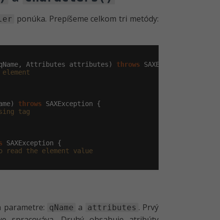
ponúka. Prepíšeme celkom tri metódy:
ler
qName, Attributes attributes) 
throws
 SAXException {

 element
ame) 
throws
 SAXException {

sing tag
s
 SAXException {

o read the element value
a parametre:
a
. Prvý
qName
attributes
e spracováva. Druhý obsahuje atribúty