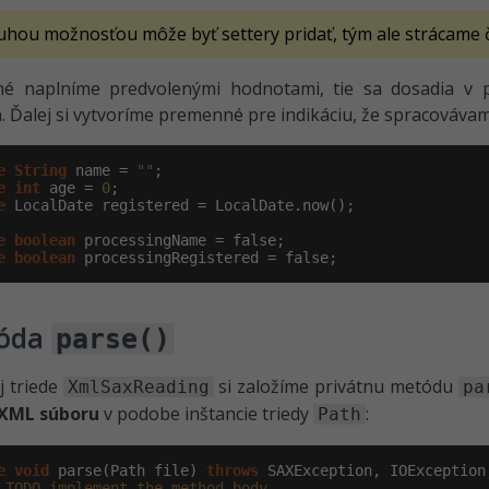
uhou možnosťou môže byť settery pridať, tým ale strácame 
é naplníme predvolenými hodnotami, tie sa dosadia v
. Ďalej si vytvoríme premenné pre indikáciu, že spracováv
e
String
 name = 
""
e
int
 age = 
0
e
 LocalDate registered = LocalDate.now();

e
boolean
e
boolean
 processingRegistered = false;
óda
parse()
j triede
si založíme privátnu metódu
XmlSaxReading
pa
 XML súboru
v podobe inštancie triedy
:
Path
e
void
 parse(Path file) 
throws
 SAXException, IOException
 TODO implement the method body