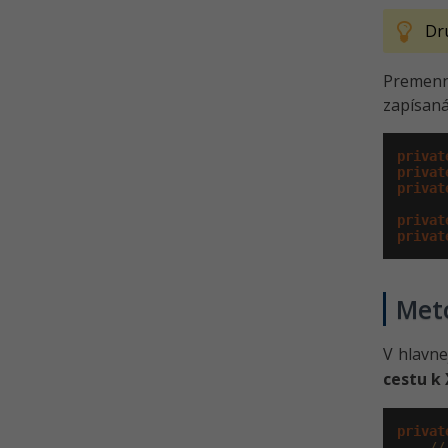
Dr
Premenn
zapísaná
privat
privat
privat
privat
privat
Met
V hlavne
cestu k
privat
//