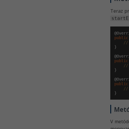
Teraz pr
startE
public
//
}

public
//
}

public
//
}
Met
V metó
menovan