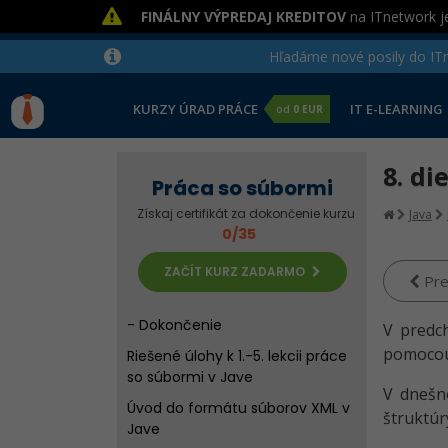
FINÁLNY VÝPREDAJ KREDITOV
na ITnetwork je
Hľadáme nové posily do ITne
Výnimky v Jave
KURZY ÚRAD PRÁCE
IT E-LEARNING
od
0 EUR
Úvod do práce so súbormi v
Jave
Práca s textovými súbormi v
8. di
Práca so súbormi
Jave
Získaj certifikát za dokončenie kurzu
Java
Kvíz - Základy práce so súbormi
0/35
a výnimkami v Jave
Uloženie objektov do CSV v Jave
ZAČÍT KURZ ZADARMO
Pre
Uloženie objektov do CSV v Jave
- Dokončenie
V predch
pomocou
Riešené úlohy k 1.-5. lekcii práce
so súbormi v Jave
V dnešn
Úvod do formátu súborov XML v
štruktúr
Jave