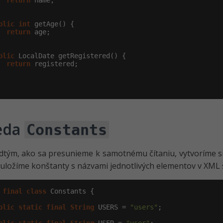
return
 name;

blic
int
 getAge() {

return
 age;

blic
 LocalDate getRegistered() {

return
 registered;

eda
Constants
dtým, ako sa presunieme k samotnému čítaniu, vytvoríme 
i uložíme konštanty s názvami jednotlivých elementov v XML
final
class
 Constants {

blic
static
final
String
 USERS = 
"users"
;
