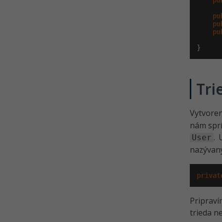
pu
pu
pu
pu
}
Tri
Vytvore
nám sprí
. 
User
nazývan
privat
Pripraví
trieda n