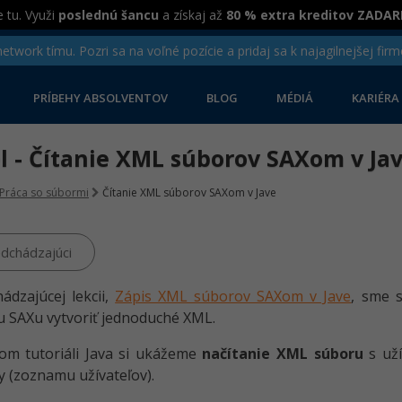
 tu. Využi
poslednú šancu
a získaj až
80 % extra kreditov ZADA
twork tímu. Pozri sa na voľné pozície a pridaj sa k najagilnejšej firm
PRÍBEHY ABSOLVENTOV
BLOG
MÉDIÁ
KARIÉRA
el - Čítanie XML súborov SAXom v Ja
Práca so súbormi
Čítanie XML súborov SAXom v Jave
dchádzajúci
ádzajúcej lekcii,
Zápis XML súborov SAXom v Jave
, sme s
 SAXu vytvoriť jednoduché XML.
om tutoriáli Java si ukážeme
načítanie XML súboru
s uží
y (zoznamu užívateľov).