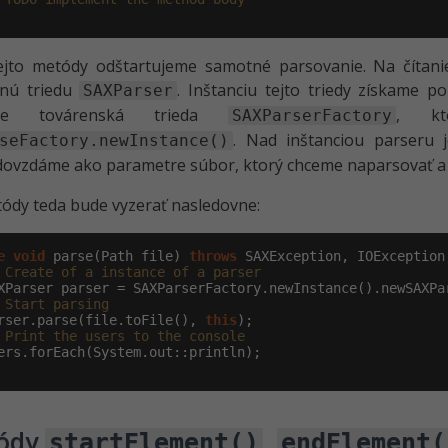
tejto metódy odštartujeme samotné parsovanie. Na číta
tnú triedu
. Inštanciu tejto triedy získame
SAXParser
tuje továrenská trieda
, kt
SAXParserFactory
. Nad inštanciou parseru
seFactory.newInstance()
dovzdáme ako parametre súbor, ktorý chceme naparsovať a h
ódy teda bude vyzerať nasledovne:
e
void
 parse(Path file) 
throws
 SAXException, IOException
 Create of a instance of a parser
XParser parser = SAXParserFactory.newInstance().newSAXPar
 Start parsing
rser.parse(file.toFile(), 
this
);

 Print the users to the console
ers.forEach(System.out::println);

ódy
,
startElement()
endElement(