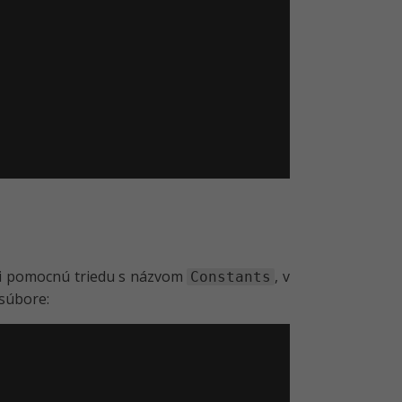
si pomocnú triedu s názvom
, v
Constants
 súbore: