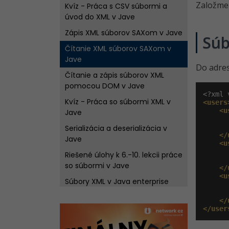
Založme
Kvíz - Práca s CSV súbormi a
úvod do XML v Jave
Zápis XML súborov SAXom v Jave
Sú
Čítanie XML súborov SAXom v
Jave
Do adre
Čítanie a zápis súborov XML
pomocou DOM v Jave
Kvíz - Práca so súbormi XML v
<users
<u
Jave
Serializácia a deserializácia v
</
Jave
<u
Riešené úlohy k 6.-10. lekcii práce
so súbormi v Jave
</
<u
Súbory XML v Java enterprise
riešení - XSD a DTD schémy
</
Kvíz - Serializácia a XSD schémy
</user
v Jave