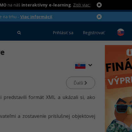
RMO
na náš
interaktívny e-learning
.
Zisti viac:
e na trhu -
Viac informácií
.
Prihlásiť sa
Registrovať
ve
Ďalší
i predstavili formát XML a ukázali si, ako
vateľmi a zostavenie príslušnej objektovej