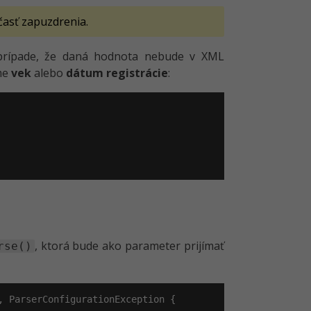
časť zapuzdrenia.
 prípade, že daná hodnota nebude v XML
ame
vek
alebo
dátum registrácie
:
, ktorá bude ako parameter prijímať
rse()
, ParserConfigurationException {
