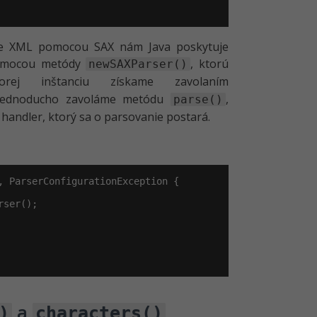
nie XML pomocou SAX nám Java poskytuje
 pomocou metódy
, ktorú
newSAXParser()
orej inštanciu získame zavolaním
 jednoducho zavoláme metódu
,
parse()
andler, ktorý sa o parsovanie postará.
, ParserConfigurationException {

ser();

a
)
characters()