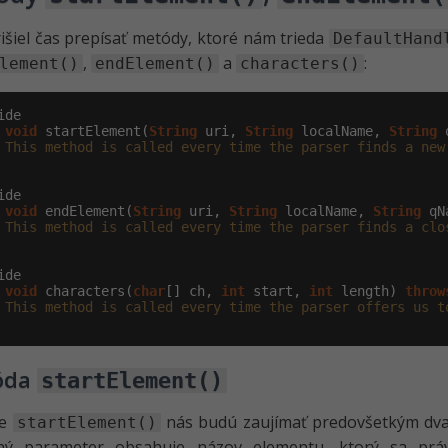
išiel čas prepísať metódy, ktoré nám trieda
DefaultHand
,
a
:
lement()
endElement()
characters()
void
 startElement(
String
 uri, 
String
 localName, 
String
 
 This method is called every time the parser finds a new
void
 endElement(
String
 uri, 
String
 localName, 
String
 qN
 This method is called every time the parser finds a clo
void
 characters(
char
[] ch, 
int
 start, 
int
 length) 
throw
 This method is called every time the parser offers us t
óda
startElement()
de
nás budú zaujímať predovšetkým dv
startElement()
ý parameter obsahuje názov elementu, ktorý sa práv