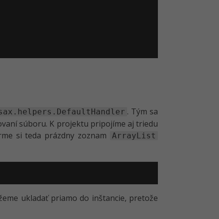
. Tým sa
sax.helpers.DefaultHandler
aní súboru. K projektu pripojíme aj triedu
tvorme si teda prázdny zoznam
ArrayList
žeme ukladať priamo do inštancie, pretože