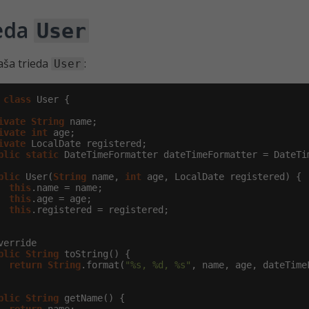
eda
User
naša trieda
:
User
class
 User {

ivate
String
 name;

ivate
int
 age;

ivate
 LocalDate registered;

blic
static
 DateTimeFormatter dateTimeFormatter = DateTi
blic
 User(
String
 name, 
int
 age, LocalDate registered) {

this
.name = name;

this
.age = age;

this
.registered = registered;

verride

blic
String
 toString() {

return
String
.format(
"%s, %d, %s"
, name, age, dateTime
blic
String
 getName() {
