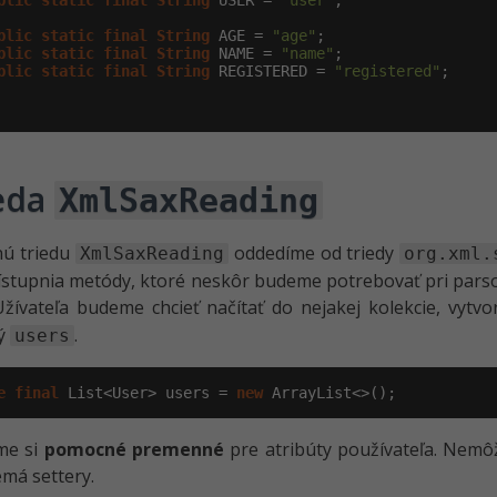
blic
static
final
String
 USER = 
"user"
;

blic
static
final
String
 AGE = 
"age"
;

blic
static
final
String
 NAME = 
"name"
;

blic
static
final
String
 REGISTERED = 
"registered"
;

eda
XmlSaxReading
nú triedu
oddedíme od triedy
XmlSaxReading
org.xml.
stupnia metódy, ktoré neskôr budeme potrebovať pri parsov
Užívateľa budeme chcieť načítať do nejakej kolekcie, vy
ý
.
users
e
final
 List<User> users = 
new
 ArrayList<>();
me si
pomocné premenné
pre atribúty používateľa. Nemô
emá settery.