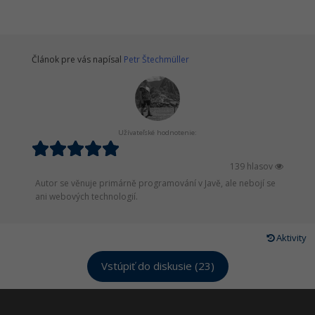
Článok pre vás napísal
Petr Štechmüller
Užívateľské hodnotenie:
139 hlasov
Autor se věnuje primárně programování v Javě, ale nebojí se
ani webových technologií.
Aktivity
Vstúpiť do diskusie (23)