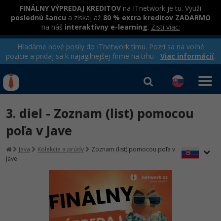
FINÁLNY VÝPREDAJ KREDITOV
na ITnetwork je tu. Využi
poslednú šancu
a získaj až
80 % extra kreditov ZADARMO
na náš
interaktívny e-learning
.
Zisti viac:
Hľadáme nové posily do ITnetwork tímu. Pozri sa na voľné
pozície a pridaj sa k najagilnejšej firme na trhu -
Viac informácií
.
Kurzy Úrad Práce
Od
0 EUR
3. diel - Zoznam (list) pomocou
Prihlásiť sa
|
Registrovať
IT e-learning
Rekvalifikačné kurzy
poľa v Jave
hradené úradom práce
Kurzy programovania
Java
Kolekcie a prúdy
Zoznam (list) pomocou poľa v
Jave
Ako začať?
-80%
Java
-80%
C# .NET