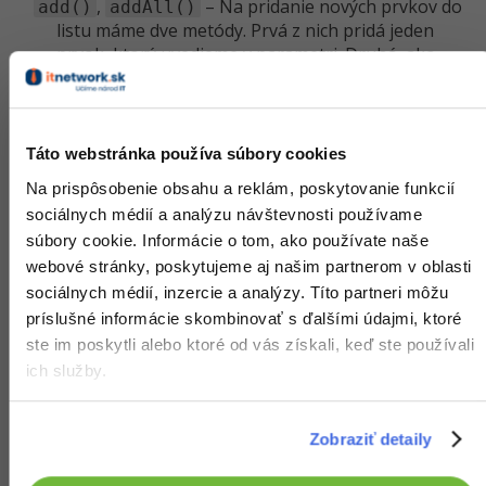
,
– Na pridanie nových prvkov do
add()
addAll()
listu máme dve metódy. Prvá z nich pridá jeden
prvok, ktorý uvedieme v parametri. Druhá, ako
názov napovedá, pridá viac prvkov. Ako parameter
teda berie inú kolekciu.
– Metóda
vymaže všetky prvky.
clear()
clear()
– Pomocou metódy
contains()
contains()
Táto webstránka používa súbory cookies
zisťujeme, či list obsahuje daný prvok. Získame
Na prispôsobenie obsahu a reklám, poskytovanie funkcií
hodnotu typu
.
boolean
sociálnych médií a analýzu návštevnosti používame
– Ďalšia metóda skopíruje prvky z listu
toArray()
súbory cookie. Informácie o tom, ako používate naše
do poľa.
,
– Na mazanie prvkov z
webové stránky, poskytujeme aj našim partnerom v oblasti
remove()
removeAll()
kolekcie máme aj dve metódy. Fungujú podobne
sociálnych médií, inzercie a analýzy. Títo partneri môžu
ako
a
. Obe sú veľmi užitočné v
add()
addAll()
príslušné informácie skombinovať s ďalšími údajmi, ktoré
prípade, že máme v liste inštancie nejakej triedy
ste im poskytli alebo ktoré od vás získali, keď ste používali
(napr. používateľa), nemusíme si držať ich číselné
ich služby.
indexy, len zavoláme napr.
, kedy odovzdáme
list.remove(karel)
konkrétnu inštanciu, ktorá sa má zo zoznamu
Zobraziť detaily
odobrať.
– Metóda
umožňuje
retainAll()
retainAll()