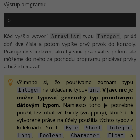
Výstup programu:
5
Kód vyššie vytvorí
typu
, pridá
ArrayList
Integer
doň dve čísla a potom vypíše prvý prvok do konzoly.
Pracujeme s indexmi, ako by sme pracovali s poľom, ale
môžeme do neho za pochodu programu pridávať prvky
a tiež ich mazať.
Všimnite si, že používame zoznam typu
na ukladanie typov
.
V Jave nie je
Integer
int
možné typovať generický typ primitívnym
dátovým typom
. Namiesto toho je potrebné
použiť tzv. obalové triedy (wrappery), ktoré boli
vytvorené práve na účely použitia týchto typov v
kolekciách. Sú to
,
,
,
Byte
Short
Integer
,
,
,
a
Long
Boolean
Character
Float