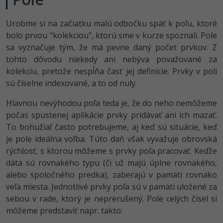
UML
-41%
Urobme si na začiatku malú odbočku späť k poľu, ktoré
Algoritmy
bolo prvou "kolekciou", ktorú sme v kurze spoznali. Pole
-10%
sa vyznačuje tým, že má pevne daný počet prvkov. Z
Umelá inteligencia
tohto dôvodu niekedy ani nebýva považované za
kolekciu, pretože nespĺňa časť jej definície. Prvky v poli
Pre deti
sú číselne indexované, a to od nuly.
Viac
Hlavnou nevýhodou poľa teda je, že do neho nemôžeme
počas spustenej aplikácie prvky pridávať ani ich mazať.
Fórum
To bohužiaľ často potrebujeme, aj keď sú situácie, keď
je pole ideálna voľba. Túto daň však vyvažuje obrovská
Kurzy e-commerce
rýchlosť, s ktorou môžeme s prvky poľa pracovať. Keďže
dáta sú rovnakého typu (či už majú úplne rovnakého,
Testovanie softvéru
Kurzy dizajnu
alebo spoločného predka), zaberajú v pamäti rovnako
-30%
veľa miesta. Jednotlivé prvky poľa sú v pamäti uložené za
-80%
Marketing
HTML/CSS
Príbehy absolventov
sebou v rade, ktorý je neprerušený. Pole celých čísel si
môžeme predstaviť napr. takto:
-80%
WordPress
Blog
Photoshop