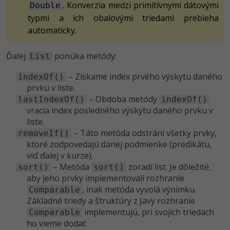
. Konverzia medzi primitívnymi dátovými
Double
typmi a ich obalovými triedami prebieha
automaticky.
Ďalej
ponúka metódy:
List
– Získame index prvého výskytu daného
indexOf()
prvku v liste.
– Obdoba metódy
lastIndexOf()
indexOf()
vracia index posledného výskytu daného prvku v
liste.
– Táto metóda odstráni všetky prvky,
removeIf()
ktoré zodpovedajú danej podmienke (predikátu,
viď ďalej v kurze).
– Metóda
zoradí list. Je dôležité,
sort()
sort()
aby jeho prvky implementovali rozhranie
, inak metóda vyvolá výnimku.
Comparable
Základné triedy a štruktúry z Javy rozhranie
implementujú, pri svojich triedach
Comparable
ho vieme dodať.