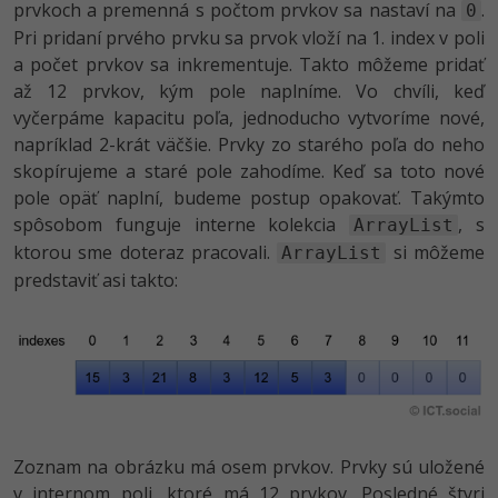
prvkoch a premenná s počtom prvkov sa nastaví na
.
0
Pri pridaní prvého prvku sa prvok vloží na 1. index v poli
a počet prvkov sa inkrementuje. Takto môžeme pridať
až 12 prvkov, kým pole naplníme. Vo chvíli, keď
vyčerpáme kapacitu poľa, jednoducho vytvoríme nové,
napríklad 2-krát väčšie. Prvky zo starého poľa do neho
skopírujeme a staré pole zahodíme. Keď sa toto nové
pole opäť naplní, budeme postup opakovať. Takýmto
spôsobom funguje interne kolekcia
, s
ArrayList
ktorou sme doteraz pracovali.
si môžeme
ArrayList
predstaviť asi takto:
Zoznam na obrázku má osem prvkov. Prvky sú uložené
v internom poli, ktoré má 12 prvkov. Posledné štyri