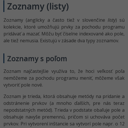
Siete
Ostatné
Zoznamy (listy)
Kybernetická bezpečnost
Fórum
Zoznamy (anglicky a často tiež v slovenčine
listy
) sú
kolekcie, ktoré umožňujú prvky za pochodu programu
Elektronický podpis
pridávať a mazať. Môžu byť číselne indexované ako pole,
ale tiež nemusia. Existujú v zásade dva typy zoznamov.
Windows
Zoznamy s poľom
Zoznam najčastejšie využíva to, že hoci veľkosť poľa
nemôžeme za pochodu programu meniť, môžeme však
vytvoriť pole nové.
Zoznam je trieda, ktorá obsahuje metódy na pridanie a
odstránenie prvkov (a mnoho ďalších, pre nás teraz
nepodstatných metód). Trieda v podstate obaľuje pole a
obsahuje navyše premennú, pričom si uchováva počet
prvkov. Pri vytvorení inštancie sa vytvorí pole napr. o 12