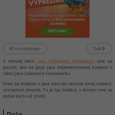
-80%
Python
-80%
JavaScript
-80%
PHP
-80%
C++
Predchádzajúci
Ďalší
-80%
Swift
V minulej lekcii,
Java Collections Framework
, sme sa
-80%
pozreli, ako na jazyk Java implementovanej kolekcie v
Kotlin
rámci Java Collections Frameworku.
-80%
Céčko
Dnes sa budeme v Java tutoriáli venovať prvej kolekcii,
zoznamom (listom). To je typ kolekcií, s ktorým sme sa
VB.NET
počas kurzu už stretli.
SQL
Pole
-80%