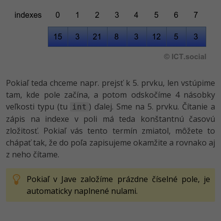
-30%
Médiá
-80%
SEO
Adobe Illustrator
Kariéra
-30%
UX
Adobe Lightroom
-15%
Business
Adobe XD
-30%
-25%
Pokiaľ teda chceme napr. prejsť k 5. prvku, len vstúpime
Copywriting
Adobe InDesign
tam, kde pole začína, a potom odskočíme 4 násobky
-80%
MS Office
veľkosti typu (tu
) ďalej. Sme na 5. prvku. Čítanie a
int
Adobe After Effects
zápis na indexe v poli má teda konštantnú časovú
-80%
Google Dokumenty
zložitosť. Pokiaľ vás tento termín zmiatol, môžete to
Blender
chápať tak, že do poľa zapisujeme okamžite a rovnako aj
Time management
z neho čítame.
Inkscape
-80%
Fórum
Fotografovanie
Pokiaľ v Jave založíme prázdne číselné pole, je
automaticky naplnené nulami.
Linux a UNIX
Video