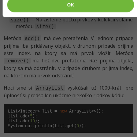
OK
porovnávať dve kolekcie a zachová iba prvky, ktoré
majú spoločné.
– Na zistenie počtu prvkov v kolekcii voláme
size()
metódu
.
size()
Metóda
má dve preťaženia. V jednom prípade
add()
prijíma iba pridávaný objekt, v druhom prípade prijíma
ešte index, na ktorý sa má prvok vložiť. Metóda
má tiež dve preťaženia. Raz prijíma objekt,
remove()
ktorý sa má odstrániť, v prípade druhom prijíma index,
na ktorom má prvok odstrániť.
Hoci sme si
vyskúšali už 1000-krát, pre
ArrayList
úplnosť si predsa len ukážme niekoľko riadkov kódu:
List<Integer> list = 
new
 ArrayList<>();

list.add(
5
);

list.add(
10
);

System.out.println(list.get(
0
));