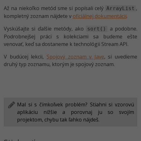
Až na niekoľko metód sme si popísali celý
,
ArrayList
kompletný zoznam nájdete v
oficiálnej dokumentácii
.
Vyskúšajte si ďalšie metódy, ako
a podobne.
sort()
Podrobnejšej práci s kolekciami sa budeme ešte
venovať, keď sa dostaneme k technológii Stream API.
V budúcej lekcii,
Spojový zoznam v Jave
, si uvedieme
druhý typ zoznamu, ktorým je spojový zoznam.
Mal si s čímkoľvek problém? Stiahni si vzorovú
aplikáciu nižšie a porovnaj ju so svojím
projektom, chybu tak ľahko nájdeš.