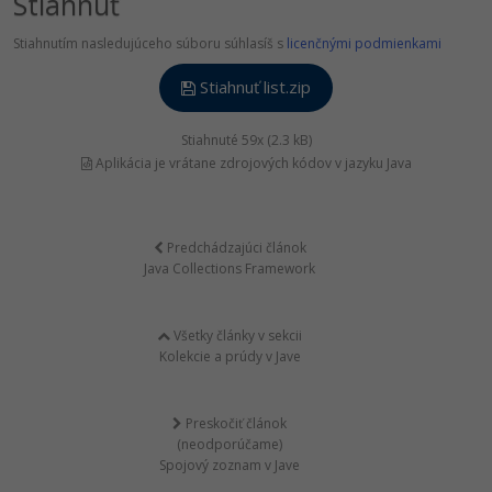
Stiahnuť
Stiahnutím nasledujúceho súboru súhlasíš s
licenčnými podmienkami
Stiahnuť list.zip
Stiahnuté 59x (2.3 kB)
Aplikácia je vrátane zdrojových kódov v jazyku Java
Predchádzajúci článok
Java Collections Framework
Všetky články v sekcii
Kolekcie a prúdy v Jave
Preskočiť článok
(neodporúčame)
Spojový zoznam v Jave