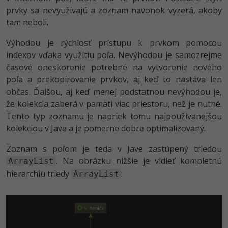
prvky sa nevyužívajú a zoznam navonok vyzerá, akoby
tam neboli.
Výhodou je rýchlosť prístupu k prvkom pomocou
indexov vďaka využitiu poľa. Nevýhodou je samozrejme
časové oneskorenie potrebné na vytvorenie nového
poľa a prekopírovanie prvkov, aj keď to nastáva len
občas. Ďalšou, aj keď menej podstatnou nevýhodou je,
že kolekcia zaberá v pamäti viac priestoru, než je nutné.
Tento typ zoznamu je napriek tomu najpoužívanejšou
kolekciou v Jave a je pomerne dobre optimalizovaný.
Zoznam s poľom je teda v Jave zastúpený triedou
. Na obrázku nižšie je vidieť kompletnú
ArrayList
hierarchiu triedy
:
ArrayList