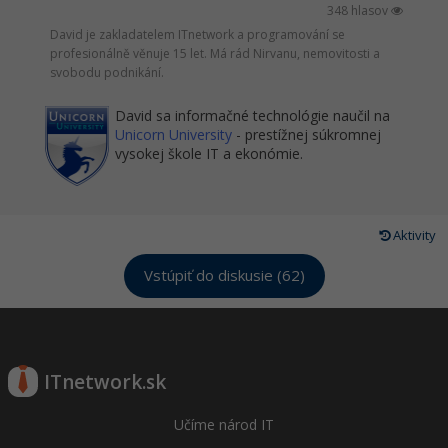
348 hlasov
David je zakladatelem ITnetwork a programování se
profesionálně věnuje 15 let. Má rád Nirvanu, nemovitosti a
svobodu podnikání.
David sa informačné technológie naučil na
Unicorn University
- prestížnej súkromnej
vysokej škole IT a ekonómie.
Aktivity
Vstúpiť do diskusie (62)
ITnetwork.sk
Učíme národ IT