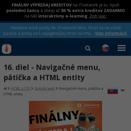
FINÁLNY VÝPREDAJ KREDITOV
na ITnetwork je tu. Využi
poslednú šancu
a získaj až
80 % extra kreditov ZADARMO
na náš
interaktívny e-learning
.
Zisti viac:
Hľadáme nové posily do ITnetwork tímu. Pozri sa na voľné
pozície a pridaj sa k najagilnejšej firme na trhu -
Viac informácií
.
Kurzy Úrad Práce
Od
0 EUR
16. diel - Navigačné menu,
Prihlásiť sa
|
Registrovať
IT e-learning
Rekvalifikačné kurzy
pätička a HTML entity
hradené úradom práce
Kurzy programovania
HTML a CSS
Statický web
Navigačné menu, pätička a
HTML entity
Ako začať?
Kurzy e-commerce
-80%
Java
Testovanie softvéru
Kurzy dizajnu
-80%
-30%
-80%
C# .NET
Marketing
HTML/CSS