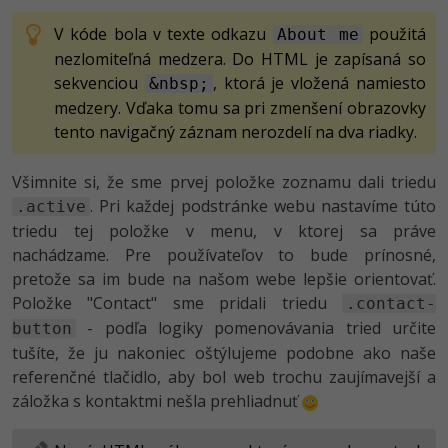
V kóde bola v texte odkazu
použitá
About me
nezlomiteľná medzera. Do HTML je zapísaná so
sekvenciou
, ktorá je vložená namiesto
&nbsp;
medzery. Vďaka tomu sa pri zmenšení obrazovky
tento navigačný záznam nerozdelí na dva riadky.
Všimnite si, že sme prvej položke zoznamu dali triedu
. Pri každej podstránke webu nastavíme túto
.active
triedu tej položke v menu, v ktorej sa práve
nachádzame. Pre používateľov to bude prínosné,
pretože sa im bude na našom webe lepšie orientovať.
Položke "Contact" sme pridali triedu
.contact-
- podľa logiky pomenovávania tried určite
button
tušíte, že ju nakoniec oštýlujeme podobne ako naše
referenčné tlačidlo, aby bol web trochu zaujímavejší a
záložka s kontaktmi nešla prehliadnuť