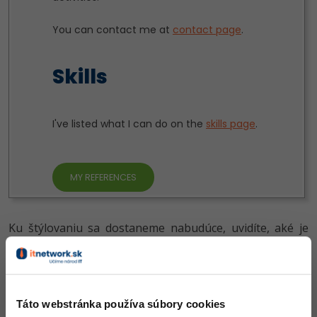
Ku štýlovaniu sa dostaneme nabudúce, uvidíte, aké je
CSS mocné.
Pätička
Táto webstránka používa súbory cookies