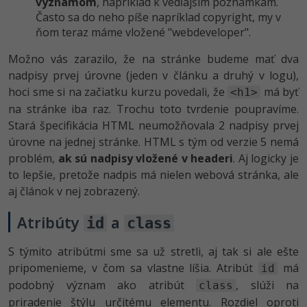
významom
, napríklad k vedľajším poznámkam.
Často sa do neho píše napríklad copyright, my v
ňom teraz máme vložené "webdeveloper".
Možno vás zarazilo, že na stránke budeme mať dva
nadpisy prvej úrovne (jeden v článku a druhý v logu),
hoci sme si na začiatku kurzu povedali, že
má byť
<h1>
na stránke iba raz. Trochu toto tvrdenie poupravíme.
Stará špecifikácia HTML neumožňovala 2 nadpisy prvej
úrovne na jednej stránke. HTML s tým od verzie 5 nemá
problém,
ak sú nadpisy vložené v headeri
. Aj logicky je
to lepšie, pretože nadpis má nielen webová stránka, ale
aj článok v nej zobrazený.
Atribúty
a
id
class
S týmito atribútmi sme sa už stretli, aj tak si ale ešte
pripomenieme, v čom sa vlastne líšia. Atribút
má
id
podobný význam ako atribút
, slúži na
class
priradenie štýlu určitému elementu. Rozdiel oproti