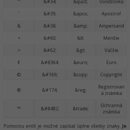
"
&#34;
&quot;
Úvodzovka
'
&#39;
&apos;
Apostrof
&
&#38;
&amp;
Ampersand
<
&#60;
&lt;
Menšie
>
&#62;
&gt;
Väčšie
€
&#8364;
&euro;
Euro
©
&#169;
&copy;
Copyright
Registrovan
®
&#174;
&reg;
á známka
Ochranná
™
&#8482;
&trade;
známka
Pomocou entít je možné zapísať úplne všetky znaky.
Je