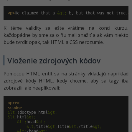
<p>
He claimed that a 
&gt;
 b, but that was not true.
<
K téme validity sa ešte vrátime na konci kurzu,
každopádne by sme sa o ňu mali snažiť a ak vám niekto
bude tvrdiť opak, tak HTML a CSS nerozumie.
Vloženie zdrojových kódov
Pomocou HTML entít sa na stránky vkladajú napríklad
zdrojové kódy HTML, kedy chceme, aby sa tagy iba
zobrazili, ale neaplikovali:
<pre>
<code>
&lt;
!doctype html
&gt;
&lt;
html
&gt;
&lt;
head
&gt;
&lt;
title
&gt;
Title
&lt;
/title
&gt;
&lt;
/head
&gt;