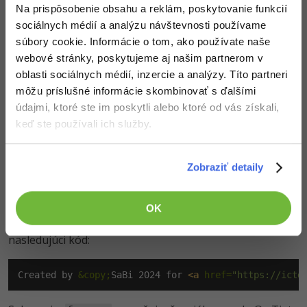
Na prispôsobenie obsahu a reklám, poskytovanie funkcií
Pridajme si teraz na koniec
aj pätičku.
<body>
sociálnych médií a analýzu návštevnosti používame
Podobne ako existuje tag
, existuje aj tag
<header>
súbory cookie. Informácie o tom, ako používate naše
, ktorý slúži na označenie pätičky. Môže sa
<footer>
webové stránky, poskytujeme aj našim partnerom v
jednať o pätičku článku alebo o pätičku celého
.
<body>
oblasti sociálnych médií, inzercie a analýzy. Títo partneri
Na koniec
si teda vložme tag
:
<body>
<footer>
môžu príslušné informácie skombinovať s ďalšími
údajmi, ktoré ste im poskytli alebo ktoré od vás získali,
<footer>
keď ste používali ich služby.
</footer>
Zobraziť detaily
Do pätičky stránky patria informácie o copyrighte, rok
vytvorenia a kto web vytvoril. Pri väčších weboch býva
zvykom do pätičky umiestňovať navigáciu, aj keď
OK
osobne mi to príde zmätočné. Umiestnime do nej
nasledujúci kód:
Created by 
&copy;
SaBi 2024 for 
<a
 href=
"https://ictd