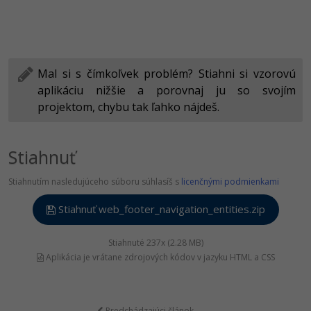
Mal si s čímkoľvek problém? Stiahni si vzorovú
aplikáciu nižšie a porovnaj ju so svojím
projektom, chybu tak ľahko nájdeš.
Stiahnuť
Stiahnutím nasledujúceho súboru súhlasíš s
licenčnými podmienkami
Stiahnuť web_footer_navigation_entities.zip
Stiahnuté 237x (2.28 MB)
Aplikácia je vrátane zdrojových kódov v jazyku HTML a CSS
Predchádzajúci článok