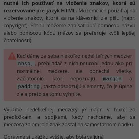
nutné ich používať na vloženie znakov, ktoré sú
rezervované pre jazyk HTML.
Môžeme ich použiť aj na
vloženie znakov, ktoré sa na klávesnici zle píšu (napr.
copyright). Entitu môžeme zapísať buď pomocou názvu
alebo pomocou kódu (názov sa preferuje kvôli lepšej
čitateľnosti).
Keď dáme za seba niekoľko nedeliteľných medzier
, prehliadač z nich neurobí jednu ako pri
nbsp;
normálnej medzere, ale ponechá všetky.
Začiatočníci, ktorí nepoznajú
a
margin
, takto odsadzujú elementy, čo je úplne
padding
zle a preto sa tomu vyhnite.
Využitie nedeliteľnej medzery je napr. v texte za
predložkami a spojkami, kedy nechceme, aby sa
medzera zalomila a znak zostal na samostatnom riadku.
Opravme si ukážku vyššie, aby bola validná: