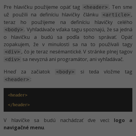
UML
Linux a UNIX
Video
Pre hlavičku použijeme opäť tag
. Ten sme
<header>
-41%
už použili na definíciu hlavičky článku
,
Algoritmy
<article>
Siete
Ostatné
teraz ho použijeme na definíciu hlavičky celého
-10%
Umelá inteligencia
. Vyhľadávače vďaka tagu spoznajú, že sa jedná
<body>
Kybernetická bezpečnost
Fórum
o hlavičku a budú sa podľa toho správať. Opäť
Pre deti
zopakujem, že v minulosti sa na to používali tagy
Elektronický podpis
Príbehy absolventov
, čo je teraz nesémantické. V stránke plnej tagov
<div>
Viac
Windows
sa nevyzná ani programátor, ani vyhľadávač.
Blog
<div>
Médiá
Hneď za začiatok
si teda vložme tag
Fórum
<body>
:
<header>
Kariéra
<header>
</header>
V hlavičke sa budú nachádzať dve veci:
logo a
navigačné menu
.