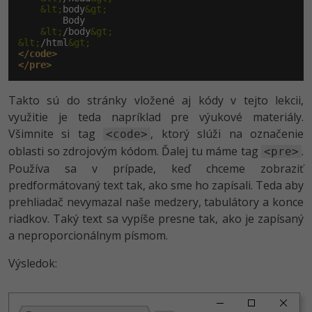
&lt;
body
&gt;
        Body

&lt;
/body
&gt;
&lt;
/html
&gt;
</code>
</pre>
Takto sú do stránky vložené aj kódy v tejto lekcii,
využitie je teda napríklad pre výukové materiály.
Všimnite si tag
, ktorý slúži na označenie
<code>
oblasti so zdrojovým kódom. Ďalej tu máme tag
.
<pre>
Používa sa v prípade, keď chceme zobraziť
predformátovaný text tak, ako sme ho zapísali. Teda aby
prehliadač nevymazal naše medzery, tabulátory a konce
riadkov. Taký text sa vypíše presne tak, ako je zapísaný
a neproporcionálnym písmom.
Výsledok: