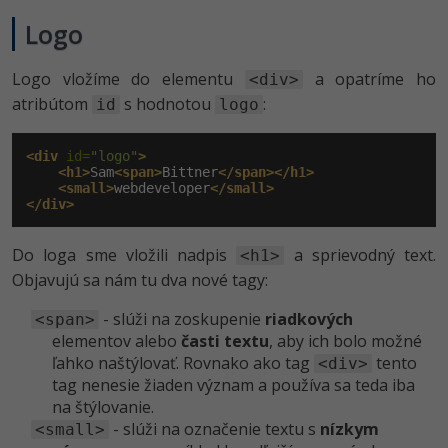
Logo
Logo vložíme do elementu
a opatríme ho
<div>
atribútom
s hodnotou
:
id
logo
<div
 id=
"logo"
>
<h1>
Sam
<span>
Bittner
</span></h1>
<small>
webdeveloper
</small>
</div>
Do loga sme vložili nadpis
a sprievodný text.
<h1>
Objavujú sa nám tu dva nové tagy:
- slúži na zoskupenie
riadkových
<span>
elementov alebo
časti textu
, aby ich bolo možné
ľahko naštýlovať. Rovnako ako tag
tento
<div>
tag nenesie žiaden význam a používa sa teda iba
na štýlovanie.
- slúži na označenie textu s
nízkym
<small>