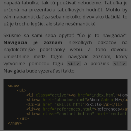
napadá tabuľka, tak tú používať nebudeme. Tabuľka je
určená na prezentáciu tabuľkových hodnôt. Mohlo by
vám napadnúť dať za seba niekoľko divov ako tlačidlá, to
už je trochu lepšie, ale stále nesémantické.
Skúsme sa sami seba opýtať: "Čo je to navigácia?".
Navigácia je zoznam
niekoľkých odkazov na
najdôležitejšie podstránky webu. Z toho dôvodu
umiestnime medzi tagmi navigácie zoznam, ktorý
vytvoríme pomocou tagu
a položiek
.
<ul>
<li>
Navigácia bude vyzerať asi takto:
<nav>
<ul>
<li
 class=
"active"
><a
 href=
"index.html"
>
Home
<li><a
 href=
"aboutme.html"
>
About
&nbsp;
Me
</a>
<li><a
 href=
"skills.html"
>
Skills
</a></li>
<li><a
 href=
"references.html"
>
References
</a>
<li><a
 class=
"contact-button"
 href=
"contact.
</ul>
</nav>