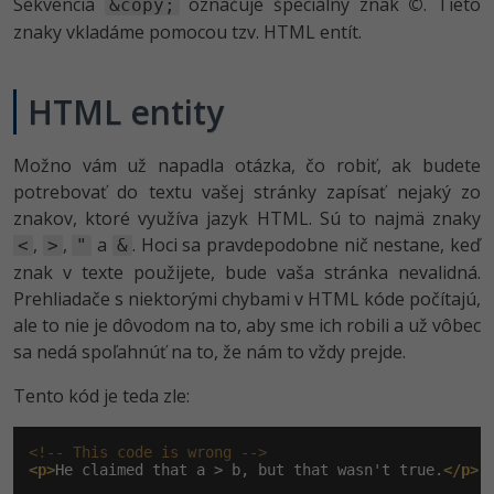
Sekvencia
označuje špeciálny znak
©
. Tieto
&copy;
znaky vkladáme pomocou tzv. HTML entít.
HTML entity
Možno vám už napadla otázka, čo robiť, ak budete
potrebovať do textu vašej stránky zapísať nejaký zo
znakov, ktoré využíva jazyk HTML. Sú to najmä znaky
,
,
a
. Hoci sa pravdepodobne nič nestane, keď
<
>
"
&
znak v texte použijete, bude vaša stránka nevalidná.
Prehliadače s niektorými chybami v HTML kóde počítajú,
ale to nie je dôvodom na to, aby sme ich robili a už vôbec
sa nedá spoľahnúť na to, že nám to vždy prejde.
Tento kód je teda zle:
<!-- This code is wrong -->
<p>
He claimed that a > b, but that wasn't true.
</p>