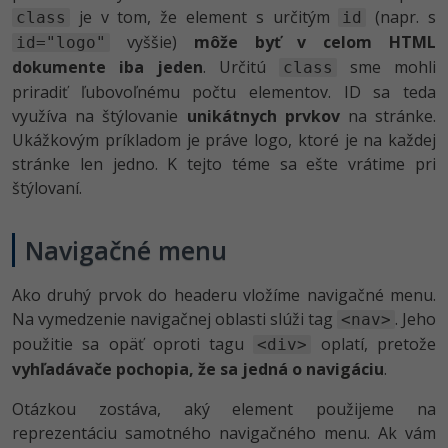
je v tom, že element s určitým
(napr. s
class
id
vyššie)
môže byť v celom HTML
id="logo"
dokumente iba jeden
. Určitú
sme mohli
class
priradiť ľubovoľnému počtu elementov. ID sa teda
využíva na štýlovanie
unikátnych prvkov
na stránke.
Ukážkovým príkladom je práve logo, ktoré je na každej
stránke len jedno. K tejto téme sa ešte vrátime pri
štýlovaní.
Navigačné menu
Ako druhý prvok do headeru vložíme navigačné menu.
Na vymedzenie navigačnej oblasti slúži tag
. Jeho
<nav>
použitie sa opäť oproti tagu
oplatí, pretože
<div>
vyhľadávače pochopia, že sa jedná o navigáciu
.
Otázkou zostáva, aký element použijeme na
reprezentáciu samotného navigačného menu. Ak vám