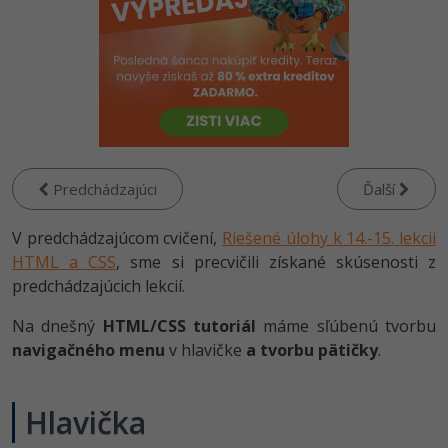
-80%
-80%
Python
WordPress
Photoshop
-80%
-30%
-80%
JavaScript
SEO
Adobe Illustrator
-80%
-30%
PHP
UX
Adobe Lightroom
-80%
-15%
C++
Business
Adobe XD
Predchádzajúci
Ďalší
-80%
-30%
-25%
Swift
Copywriting
Adobe InDesign
V predchádzajúcom cvičení,
Riešené úlohy k 14.-15. lekcii
-80%
-80%
HTML a CSS
Kotlin
, sme si precvičili získané skúsenosti z
MS Office
Adobe After Effects
predchádzajúcich lekcií.
-80%
-80%
Céčko
Google Dokumenty
Blender
Na dnešný
HTML/CSS tutoriál
máme sľúbenú tvorbu
navigačného menu
v hlavičke
a tvorbu pätičky
.
VB.NET
Time management
Inkscape
-80%
SQL
Fórum
Fotografovanie
Hlavička
-80%