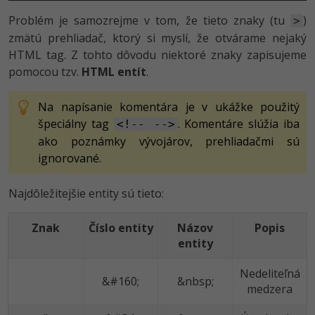
Problém je samozrejme v tom, že tieto znaky (tu
)
>
zmätú prehliadač, ktorý si myslí, že otvárame nejaký
HTML tag. Z tohto dôvodu niektoré znaky zapisujeme
pomocou tzv.
HTML entít
.
Na napísanie komentára je v ukážke použitý
špeciálny tag
. Komentáre slúžia iba
<!-- -->
ako poznámky vývojárov, prehliadačmi sú
ignorované.
Najdôležitejšie entity sú tieto:
Znak
Číslo entity
Názov
Popis
entity
Nedeliteľná
&#160;
&nbsp;
medzera