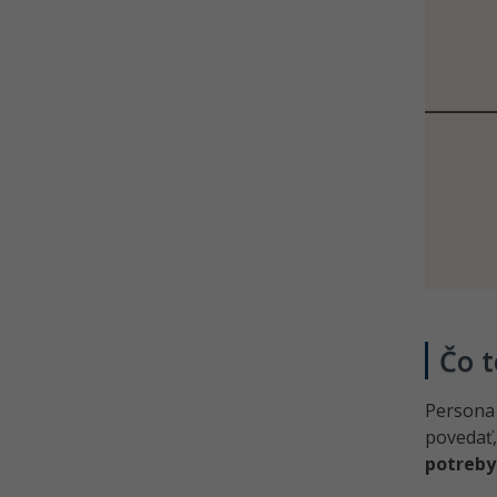
webdesignu v UX
Kvíz - Interakčný dizajn a
informačná architektúra v UX
Historické základy odboru UX
Kvíz - Webový design,
Maslowova teória webdesignu v
UX
Návrh užívateľského rozhrania v
UX
Kvíz - Testovanie a budovanie
dôvery používateľa v UX
Kvíz - Softvér, tvorba tlačidiel a
Čo t
farby v UX
Kvíz - Mapovanie cesty
Persona
zákazníka a cieľovej skupiny v UX
povedať
Kvíz - Formuláre, chybové hlášky
potreby
a navigačné menu v UX