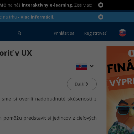
RMO
na náš
interaktívny e-learning
.
Zisti viac:
e na trhu -
Viac informácií
.
Prihlásiť sa
Registrovať
voriť v UX
Ďalší
, sme si overili nadobudnuté skúsenosti z
pomôžu predstaviť si jedincov z cieľových