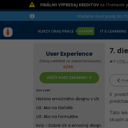
FINÁLNY VÝPREDAJ KREDITOV
na ITnetwork je
Hľadáme nové posily do ITne
Kroky pre vytvorenie dobrého UX
KURZY ÚRAD PRÁCE
IT E-LEARNING
od
0 EUR
Úvod do UX
Emócie a emočný dizajn v UX
7. di
User Experience
Kvíz - Úvod do UX a práce UX
dizajnéra
Získaj certifikát za dokončenie kurzu
HTML a
0/45
Spolupráca s užívateľom a
pomôcky UX designera
ZAČÍT KURZ ZADARMO
Pre
UX: Návrhový a prototypovací
softvér
V predc
História emočného dizajnu v UX
predchádz
UX: Ako na tlačidlá
Táto lek
UX: Ako na formuláre
skupín a
Kvíz - Dobré UX a emočný dizajn