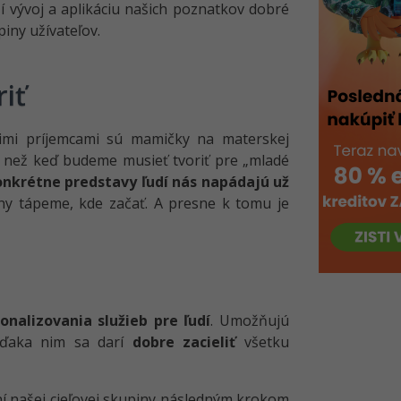
í vývoj a aplikáciu našich poznatkov dobré
iny užívateľov.
riť
imi príjemcami sú mamičky na materskej
, než keď budeme musieť tvoriť pre „mladé
nkrétne predstavy ľudí nás napádajú už
ny tápeme, kde začať. A presne k tomu je
nalizovania služieb pre ľudí
. Umožňujú
Vďaka nim sa darí
dobre zacieliť
všetku
ní našej cieľovej skupiny následným krokom