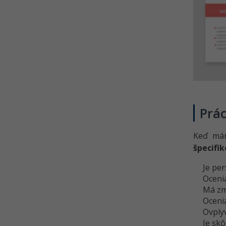
Prác
Keď mám
špecifi
Je pe
Ocenia
Má zm
Oceni
Ovply
Je sk