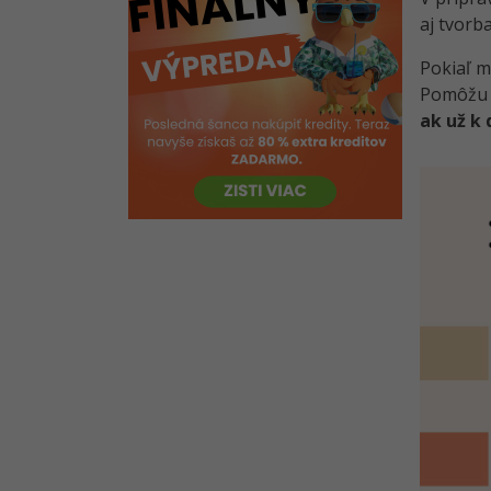
Informačná architektúra v UX
aj tvorb
UX: Ako vybudovať dôveru
Pokiaľ 
užívateľa
Pomôžu n
UX: Dojem rýchleho načítavania
ak už k
Konštrukčné systémy v UX -
Mobile First, Flat Design
UX: Prečo mobilné menu patrí
dole?
Konštrukčné systémy v UX -
Atomický a vizuálny design
Kvíz - Persony a základná
analýza v UX
Ako sa tvorí web v UX
Webový dizajn v UX
Testovanie v UX
Maslowova pyramída