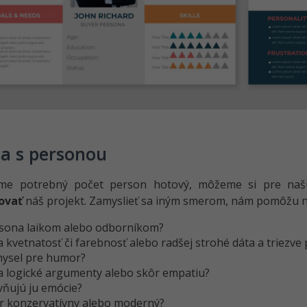
a s personou
e potrebný počet person hotový, môžeme si pre našu
kovať
náš projekt. Zamyslieť sa iným smerom, nám pomôžu na
rsona laikom alebo odborníkom?
 kvetnatosť či farebnosť alebo radšej strohé dáta a triezve
ysel pre humor?
a logické argumenty alebo skôr empatiu?
vňujú ju emócie?
ôr konzervatívny alebo moderný?