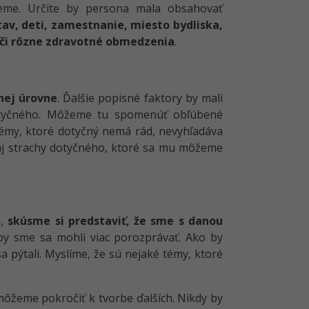
ujeme. Určite by persona mala obsahovať
tav, deti, zamestnanie, miesto bydliska,
 či rôzne zdravotné obmedzenia
.
nej úrovne
. Ďalšie popisné faktory by mali
yčného. Môžeme tu spomenúť obľúbené
 témy, ktoré dotyčný nemá rád, nevyhľadáva
 aj strachy dotyčného, ktoré sa mu môžeme
é,
skúsme si predstaviť, že sme s danou
by sme sa mohli viac porozprávať. Ako by
a pýtali. Myslíme, že sú nejaké témy, ktoré
ôžeme pokročiť k tvorbe ďalších. Nikdy by