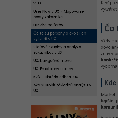
Keď pozn
v UX
vytvárať
User Flow v UX – Mapovanie
cesty zákazníka
UX: Ako na farby
Čo 
Čo to sú persony a ako si ich
vytvoriť v UX
Vždy sa
Cieľové skupiny a analýza
dovolenk
zákazníkov v UX
ženy v p
konkrét
UX: Navigačné menu
výborná
UX: Emotikony a ikony
Kvíz - História odboru UX
Kde 
Ako si urobiť základnú analýzu v
UX
Marketi
UX: Ako na odkazy
lepšie 
komuni
Interakčný dizajn v UX
UX: Bočné navigačné menu
V prípra