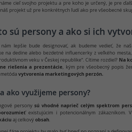
áme cieľ svojho projektu a pre koho je určený, je pre ďalš
 náš projekt už pre konkrétnych ľudí ako pre všeobecné skup
to sú persony a ako si ich vytvo
 nám lepšie bude designovať, ak budeme vedieť, že naš
e na dedine alebo bezdetné influencerky z veľkého mesta
roduktívnom veku v Českej republike“. Cítime rozdiel?
Na ko
ne riešenia a prezentácie
, kým pre všeobecný popis že
 metóda
vytvorenia marketingových perzón.
a ako využijeme persony?
ngové persony
sú vhodné naprieč celým spektrom perso
porozumieť
existujúcim i potencionálnym zákazníkom. 
káciu
aj celkový
obsah
.
vnej fáze projektu by malo byť hneď po poznaní a definova