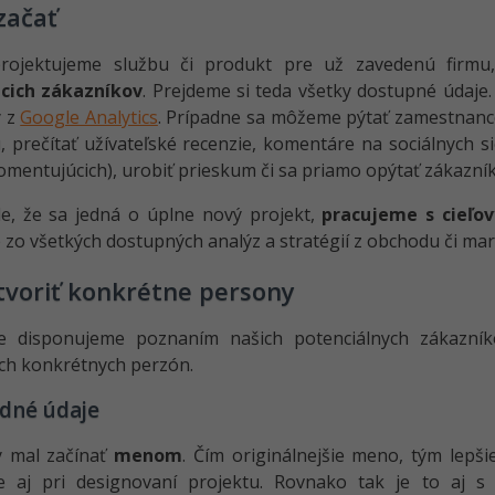
začať
projektujeme službu či produkt pre už zavedenú fir
úcich zákazníkov
. Prejdeme si teda všetky dostupné údaj
y z
Google Analytics
. Prípadne sa môžeme pýtať zamestnanco
, prečítať užívateľské recenzie, komentáre na sociálnych 
komentujúcich), urobiť prieskum či sa priamo opýtať zákazní
e, že sa jedná o úplne nový projekt,
pracujeme s cieľo
zo všetkých dostupných analýz a stratégií z obchodu či mar
tvoriť konkrétne persony
e disponujeme poznaním našich potenciálnych zákazníko
ch konkrétnych perzón.
dné údaje
y mal začínať
menom
. Čím originálnejšie meno, tým lepš
e aj pri designovaní projektu. Rovnako tak je to aj s