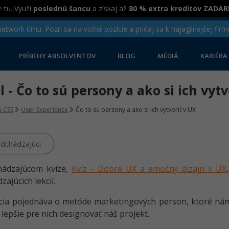
 tu. Využi
poslednú šancu
a získaj až
80 % extra kreditov ZADA
twork tímu. Pozri sa na voľné pozície a pridaj sa k najagilnejšej firm
PRÍBEHY ABSOLVENTOV
BLOG
MÉDIÁ
KARIÉRA
el - Čo to sú persony a ako si ich vyt
 CSS
User Experience
Čo to sú persony a ako si ich vytvoriť v UX
dchádzajúci
hádzajúcom kvíze,
Kvíz - Dobré UX a emočný dizajn v UX
ajúcich lekcií.
cia pojednáva o metóde marketingových person, ktoré nám 
 lepšie pre nich designovať náš projekt.