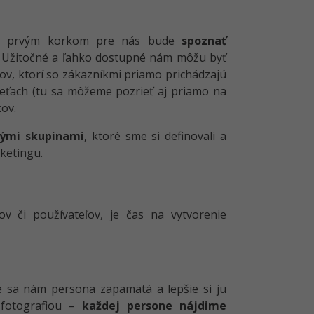
mu, prvým korkom pre nás bude
spoznať
e. Užitočné a ľahko dostupné nám môžu byť
v, ktorí so zákazníkmi priamo prichádzajú
sieťach (tu sa môžeme pozrieť aj priamo na
kov.
vými skupinami
, ktoré sme si definovali a
ketingu.
v či používateľov, je čas na vytvorenie
ie sa nám persona zapamätá a lepšie si ju
 fotografiou –
každej persone nájdime