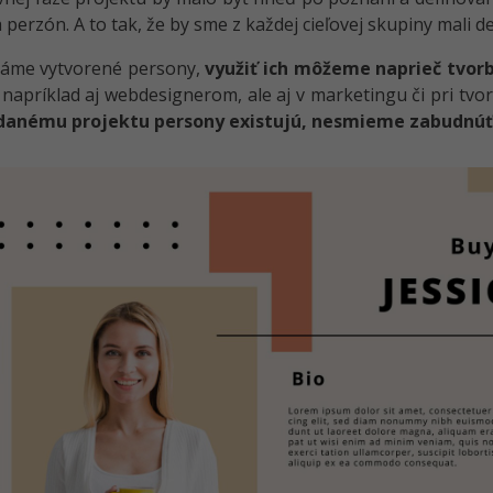
a perzón. A to tak, že by sme z každej cieľovej skupiny mali 
máme vytvorené persony,
využiť ich môžeme naprieč tvorb
apríklad aj webdesignerom, ale aj v marketingu či pri tvo
 danému projektu persony existujú, nesmieme zabudnúť s