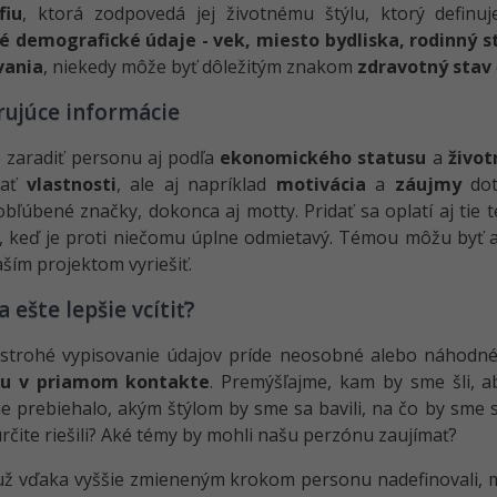
fiu
, ktorá zodpovedá jej životnému štýlu, ktorý defin
é demografické údaje - vek, miesto bydliska, rodinný s
vania
, niekedy môže byť dôležitým znakom
zdravotný stav
rujúce informácie
 zaradiť personu aj podľa
ekonomického statusu
a
život
vať
vlastnosti
, ale aj napríklad
motivácia
a
záujmy
dot
obľúbené značky, dokonca aj motty. Pridať sa oplatí aj tie
to, keď je proti niečomu úplne odmietavý. Témou môžu byť
aším projektom vyriešiť.
a ešte lepšie vcítiť?
strohé vypisovanie údajov príde neosobné alebo náhodn
ou v priamom kontakte
. Premýšľajme, kam by sme šli, a
ie prebiehalo, akým štýlom by sme sa bavili, na čo by sme s
rčite riešili? Aké témy by mohli našu perzónu zaujímať?
ž vďaka vyššie zmieneným krokom personu nadefinovali, m