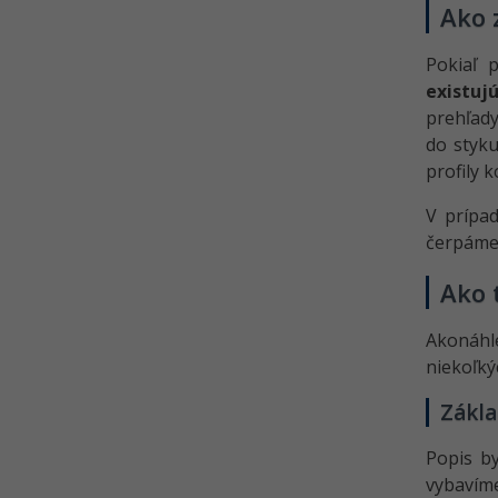
Kvíz - Konštrukčné systémy v UX
Ako 
Kvíz - Návrh užívateľského
Pokiaľ 
rozhrania a tvorba webu v UX
existuj
Kvíz - Bočné menu, ikony a
prehľad
použitie odkazov v UX
do styku
Kvíz - Rýchlosť načítania a
profily 
použitia mobilného menu v UX
V prípad
Kvíz - User Experience
čerpáme 
Ako 
Akonáhl
niekoľký
Zákla
Popis b
vybavím