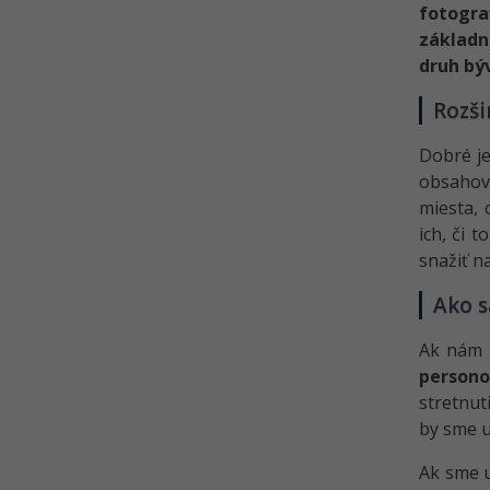
fotogra
základn
druh bý
Rozši
Dobré je
obsaho
miesta, 
ich, či 
snažiť n
Ako s
Ak nám 
person
stretnut
by sme u
Ak sme u